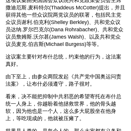
这项议案由美国国会众议院共和党政策委员会主席
撒迪厄斯.麦科特尔(Thaddeus McCotter)提出，并且
获得其他一些众议院两党议员的联署，包括民主党
众议员谢利.伯克利(Shelley Berkley)、共和党众议
员达纳.罗尔巴克尔(Dana Rohrabacher)、共和党众
议员詹姆斯.沃尔甚(James Walsh)、以及共和党众
议员麦克.伯吉斯(Michael Burgess)等等。
这议案主要针对布什总统，约束他的行为，这法案
真好。
由下至上，由参众两院发起《共产党中国奥运问责
法案》，让布什必须遵守，路子很对。
看来，决不能把抑制中共邪恶的希望寄托在布什总
统一人身上，你越盼着他拯救世界，他的骨头越
软，因为他也是一个人，这么多大屁股坐在他身
上，等吃现成的，他就被压瘫了。