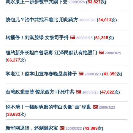
周永康正一步步被中共踢下去
(
53,527
次)
2008/3/26
烧包儿？治中共找不着北 用此药方
(
34,013
次)
2008/3/26
转播停！刘淇脸绿 女祭司手抖
🖼️
(
61,315
次)
2008/3/25
纽约新州长坦白曾吸毒 江泽民默认有艳照门
🖼️
2008/3/25
(
66,277
次)
学老江！赵本山宣布春晚是臭袜子
🖼️
(
41,359
次)
2008/3/23
台湾政党更替 惊呆西方 吓死中共
🖼️
(
47,822
次)
2008/3/23
说不清！一幅耐琢磨的李白头像“画”现世
🖼️
2008/3/23
(
38,633
次)
新华网逗咱，还涮温家宝
🖼️
(
43,389
次)
2008/3/22