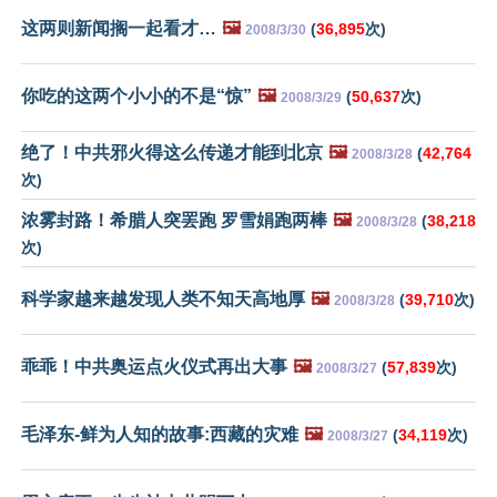
这两则新闻搁一起看才…
🖼️
(
36,895
次)
2008/3/30
你吃的这两个小小的不是“惊”
🖼️
(
50,637
次)
2008/3/29
绝了！中共邪火得这么传递才能到北京
🖼️
(
42,764
2008/3/28
次)
浓雾封路！希腊人突罢跑 罗雪娟跑两棒
🖼️
(
38,218
2008/3/28
次)
科学家越来越发现人类不知天高地厚
🖼️
(
39,710
次)
2008/3/28
乖乖！中共奥运点火仪式再出大事
🖼️
(
57,839
次)
2008/3/27
毛泽东-鲜为人知的故事:西藏的灾难
🖼️
(
34,119
次)
2008/3/27