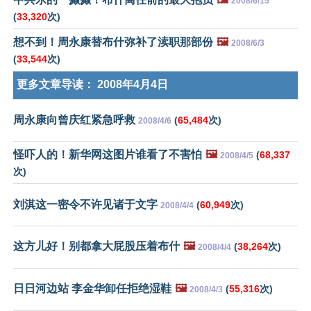
2008/6/15
(
33,320
次)
想不到！周永康替布什弥补了渎职那部份
🖼️
2008/6/3
(
33,544
次)
更多文章导读：
2008年4月4日
周永康向曾庆红紧急呼救
(
65,484
次)
2008/4/6
怪吓人的！新华网这图片谁看了不害怕
🖼️
(
68,337
2008/4/5
次)
刘淇这一密令不许见诸于文字
(
60,949
次)
2008/4/4
这方儿好！别都拿大屁股压着布什
🖼️
(
38,264
次)
2008/4/4
日日河边站 李金华卸任拒绝湿鞋
🖼️
(
55,316
次)
2008/4/3