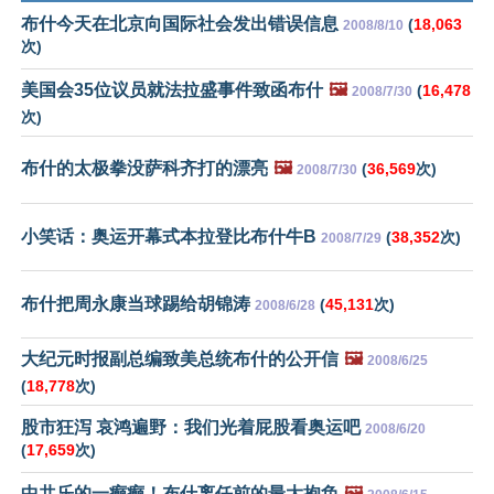
布什今天在北京向国际社会发出错误信息
(
18,063
2008/8/10
次)
美国会35位议员就法拉盛事件致函布什
🖼️
(
16,478
2008/7/30
次)
布什的太极拳没萨科齐打的漂亮
🖼️
(
36,569
次)
2008/7/30
小笑话：奥运开幕式本拉登比布什牛B
(
38,352
次)
2008/7/29
布什把周永康当球踢给胡锦涛
(
45,131
次)
2008/6/28
大纪元时报副总编致美总统布什的公开信
🖼️
2008/6/25
(
18,778
次)
股市狂泻 哀鸿遍野：我们光着屁股看奥运吧
2008/6/20
(
17,659
次)
中共乐的一癫癫！布什离任前的最大抱负
🖼️