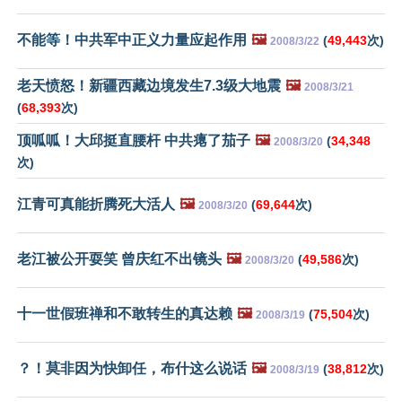
不能等！中共军中正义力量应起作用
🖼️
(
49,443
次)
2008/3/22
老天愤怒！新疆西藏边境发生7.3级大地震
🖼️
2008/3/21
(
68,393
次)
顶呱呱！大邱挺直腰杆 中共瘪了茄子
🖼️
(
34,348
2008/3/20
次)
江青可真能折腾死大活人
🖼️
(
69,644
次)
2008/3/20
老江被公开耍笑 曾庆红不出镜头
🖼️
(
49,586
次)
2008/3/20
十一世假班禅和不敢转生的真达赖
🖼️
(
75,504
次)
2008/3/19
？！莫非因为快卸任，布什这么说话
🖼️
(
38,812
次)
2008/3/19