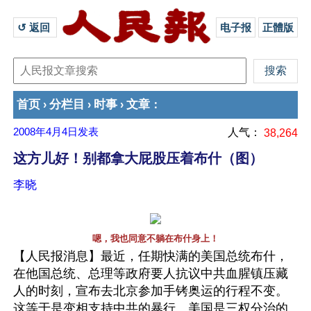
↺ 返回 
电子报
正體版
首页
分栏目
时事
文章
›
›
›
：
2008年4月4日
发表
人气：
38,264
这方儿好！别都拿大屁股压着布什（图）
李晓
嗯，我也同意不躺在布什身上！
【人民报消息】最近，任期快满的美国总统布什，
在他国总统、总理等政府要人抗议中共血腥镇压藏
人的时刻，宣布去北京参加手铐奥运的行程不变。
这等于是变相支持中共的暴行。美国是三权分治的