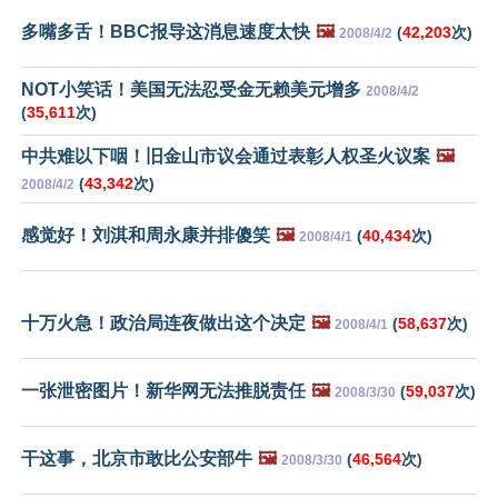
多嘴多舌！BBC报导这消息速度太快
🖼️
(
42,203
次)
2008/4/2
NOT小笑话！美国无法忍受金无赖美元增多
2008/4/2
(
35,611
次)
中共难以下咽！旧金山市议会通过表彰人权圣火议案
🖼️
(
43,342
次)
2008/4/2
感觉好！刘淇和周永康并排傻笑
🖼️
(
40,434
次)
2008/4/1
十万火急！政治局连夜做出这个决定
🖼️
(
58,637
次)
2008/4/1
一张泄密图片！新华网无法推脱责任
🖼️
(
59,037
次)
2008/3/30
干这事，北京市敢比公安部牛
🖼️
(
46,564
次)
2008/3/30