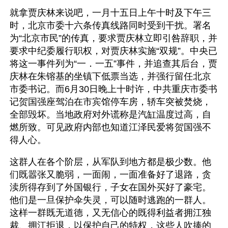
就拿贾庆林来说吧，一月十五日上午十时及下午三
时，北京市委十六条传真线路同时受到干扰。署名
为“北京市民”的传真，要求贾庆林立即引咎辞职，并
要求中纪委履行职权，对贾庆林实施“双规”。中央已
将这一事件列为“一．一五”事件，并追查其后台，贾
庆林在朱镕基的坐镇下低票当选，并强行留任北京
市委书记。而6月30日晚上十时许，中共重庆市委书
记贺国强座驾泊在市宾馆停车房，轿车突被焚烧，
全部毁坏。当地政府对外谎称是汽缸温度过高，自
燃所致。可见政府内部也知道江泽民爱将贺国强不
得人心。
这群人在各个阶层，从军队到地方都是极少数。他
们既嚣张又脆弱，一面闹，一面准备好了退路，贪
渎所得存到了外国银行，子女在国外买好了豪宅。
他们是一旦保护伞失灵，可以随时逃跑的一群人。
这样一群既无道德，又无信心的既得利益者拥江独
裁、拥江拒退，以保护自己的特权，这些人吹捧的