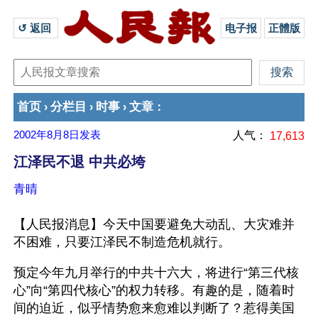
↺ 返回 
电子报
正體版
首页
分栏目
时事
文章
›
›
›
：
2002年8月8日
发表
人气：
17,613
江泽民不退 中共必垮
青晴
【人民报消息】今天中国要避免大动乱、大灾难并
不困难，只要江泽民不制造危机就行。
预定今年九月举行的中共十六大，将进行“第三代核
心”向“第四代核心”的权力转移。有趣的是，随着时
间的迫近，似乎情势愈来愈难以判断了？惹得美国