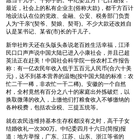
愿当干儿子、干孙子的。中纪委五月十七日通报：
最近，社会上的私有企业主(俗称大款)，都千方百计
地设法认在位的党政、金融、公安、税务部门负责
人为“干亲”(契爷、契娘、契哥)。不少大款还改姓自
认是某书记、某省(市)长的干儿子。 
新华社昨天还在头版头条说老百姓生活幸福，江泽
民口口声声说中国大陆已进入小康社会，并且已超
英法正在赶美！中国社会科学院一份农村工作报告
称：有一亿农民年收入低于五百元人民币(合六十美
元)，达不到基本营养的温饱(按中国大陆的标准：农
忙二干一稀，非农忙一干二稀)。安徽的一个自然
村，全村竟然有百分之八十的家庭出外拣破烂，以
换取微薄的收入，上缴他们打粮食收入不够缴纳的
各种税费，包括农业税、三提五统等。
就在农民连维持基本生存权都没有之时，高干子女
结婚收礼一次300万。中纪委四月十六日(简报)报
道：地方举报，广东、江苏、山东、浙江等省的