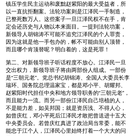
镇压学生民主运动和废黜赵紫阳的最大受益者，所
以一直抗拒翻案。法轮功案则是江泽民一手制造，
已整死数万人。这些案子一旦江泽民权不在手，肯
定会还历史与人物以本来面目。一提到法轮功案，
新领导人胡锦涛不可能不追究江泽民的个人罪责，
因为这就是他一手包办的，帐不可能由别人顶替，
而且哪个肯顶替呢？明白着的，这是死罪！
第二、对新领导班子听话程度不放心。江泽民一旦
交出权力，新领导班子将由两部份人组成。一部份
是“三朝元老”。党总书纪胡锦涛、全国人大委员长李
瑞环、国务院总理温家宝，都是邓小平、胡耀邦、
赵紫阳时代担任中央和地方领导职务的“三朝元老”，
而且能力一流。而另一部份江泽民自己培植的人，
不是能力差，如吴邦国；就是资历浅、不得人心，
如曾庆红，邓小平死后江泽民才敢把曾送进十五大
中央委员会。若曾庆红真进了政治局当常委，能不
能忠于江个人，江泽民心里始终打着一个大大的问