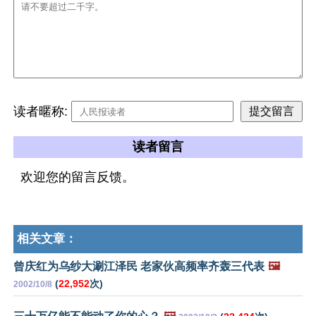
读者暱称:
读者留言
欢迎您的留言反馈。
相关文章：
曾庆红为乌纱大涮江泽民 老家伙高频率齐轰三代表
🖼️
(
22,952
次)
2002/10/8