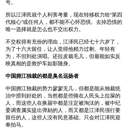
号。
所以江泽民就个人利害考量，现在转移权力给“第四
代核心”或任何人，都不能不心怀恐惧。去掉恐惧的
唯一选择就是怎么也不交出权力。 
不交权得有充份的理由，江泽民已经七十六岁了，
为了十六大留任，让人觉得他精力过剩、年轻有
为，不但到处演唱。还拉皮栽毛儿，但最能如实反
映真相的是救护车如影随身。
中国拥江独裁的都是臭名远扬者
中国拥江独裁的势力寥寥无几，但都是能从独裁统
治中捞到好处的，当然都是些骑在人民头上拉屎的
人，而这些人在换届中都是注定被淘汰的，被中纪
委调查属实提出弹劾的人，而又都是江泽民强行要
留任的人，这些人没有民意基础、只会对江泽民迎
奉拍马。