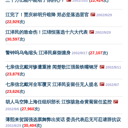
三十万亿能不能动了你的心？
🖼️
(
22,424
次)
2002/10/2
江完了！贾庆林明升暗降 郑必坚落选罢官
🖼️
2002/9/29
(
22,929
次)
江泽民的致命伤！江绵恒落选十六大代表
🖼️
2002/9/29
(
30,597
次)
警钟呜乌龟缩头 江泽民麻烦缠身
(
27,107
次)
2002/9/17
七亲信北戴河惨遭重挫 闻楚歌江强装铁嘴钢牙
🖼️
2002/9/11
(
23,879
次)
七亲信北戴河全军覆灭 江泽民妄留任无人提名
🖼️
2002/9/7
(
23,626
次)
胡人马空降上海任组织部长 江惊骇急命黄菊留任监控
🖼️
(
27,960
次)
2002/9/6
薄熙来贺国强选票舞弊出笑话 委员代表忍无可忍请辞抗议
(
30,404
次)
2002/8/29