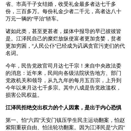
省、市高干子女结婚，收受礼金最多者达七千多
份，三百多万。每份礼金少者二千元，高者达八十
万元一辆的“平治”轿车。
诸如此类，甚至更甚者，媒体中报导的早已彼彼皆
是。江泽民自己的糜烂放纵使富者更加贪婪，贫者
更加穷困，“人民公仆”已经成为讥讽贪官污吏们的代
名词。
今年，民告党政官司月达七千宗！来自中央政法委
的消息：近年来，民间向各级法院状告地方、部门
党政机关和领导，从九九年的每月五百宗，上升到
今年以来月达七千多宗。其中八成是告党政滥权，
损害公民权益。 
江泽民拒绝交出权力的个人因素，是出于内心恐惧
第一、怕“六四”天安门镇压学生民主运动翻案，怕赵
紫阳重获自由、怕法轮功翻案。因为江泽民是“六四”