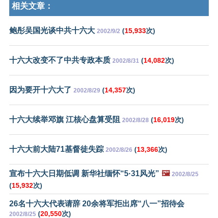
相关文章：
鲍彤吴国光谈中共十六大
(
15,933
次)
2002/9/2
十六大改变不了中共专政本质
(
14,082
次)
2002/8/31
因为要开十六大了
(
14,357
次)
2002/8/29
十六大续举邓旗 江核心盘算受阻
(
16,019
次)
2002/8/28
十六大前大陆71基督徒失踪
(
13,366
次)
2002/8/26
宣布十六大日期低调 新华社缅怀“5·31风光”
🖼️
2002/8/25
(
15,932
次)
26名十六大代表请辞 20余将军拒出席“八一”招待会
(
20,550
次)
2002/8/25