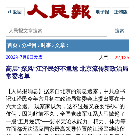
↺ 返回 
电子报
正體版
首页
分栏目
时事
文章
›
›
›
：
2002年7月8日
发表
人气：
22,125
高层“探风”江泽民好不尴尬 北京流传新政治局
常委名单
【人民报消息】据来自北京的消息透露，中共总书
记江泽民今年六月初在政治局常委会上提出要在十
六大全退。 观察家认为，这不过是又在耍“探风”的
伎俩，因为此前不久，全国党政军江系人马掀起了
一股“五月逆流”──要求无论从能力、精力、体力等
方面都无法适应国家最高领导位置的江泽民继续留