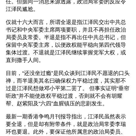
任。但据同一消息来源透露，政治局常委的反应令
江泽民尴尬。
仅就十六大而言，所谓全退是指江泽民交出中共总
书记和中央军委主席两项要职，并且不再担任政治
局委员及常委。半退是指不再出任中共总书记，但
保留中央军委主席，以便政权能平稳向第四代领导
集体过渡。不退就是江泽民继续掌握党军大权，或
直到撒手人间。
目前，“还没坐过瘾”是民众谈到江泽民不愿退的口头
禅，而半退美其名曰确保权力平稳过渡，其实那不
过是江泽民想做邓小平第二罢了。 但事实证明“垂帘
听政”并不能使政权平稳过渡，否则就不会有胡耀
帮、赵紫阳及“六四”血腥镇压的悲剧发生。
最新一期香港争鸣月刊报导指出，江泽民虽然表示
要全退，但是却有附带条件，就是政治局常委李瑞
环也要退。此外，要保证他所属意的政治局委员、