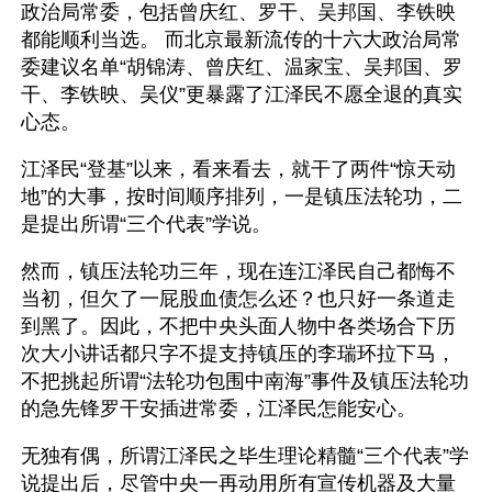
政治局常委，包括曾庆红、罗干、吴邦国、李铁映
都能顺利当选。 而北京最新流传的十六大政治局常
委建议名单“胡锦涛、曾庆红、温家宝、吴邦国、罗
干、李铁映、吴仪”更暴露了江泽民不愿全退的真实
心态。
江泽民“登基”以来，看来看去，就干了两件“惊天动
地”的大事，按时间顺序排列，一是镇压法轮功，二
是提出所谓“三个代表”学说。
然而，镇压法轮功三年，现在连江泽民自己都悔不
当初，但欠了一屁股血债怎么还？也只好一条道走
到黑了。因此，不把中央头面人物中各类场合下历
次大小讲话都只字不提支持镇压的李瑞环拉下马，
不把挑起所谓“法轮功包围中南海”事件及镇压法轮功
的急先锋罗干安插进常委，江泽民怎能安心。
无独有偶，所谓江泽民之毕生理论精髓“三个代表”学
说提出后，尽管中央一再动用所有宣传机器及大量