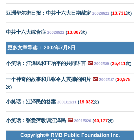
亚洲华尔街日报：中共十六大日期敲定
(
13,731
次)
2002/8/22
中共十六大综合症
(
13,807
次)
2002/8/22
更多文章导读：
2002年7月8日
小笑话：江泽民和王冶平的共同语言
🖼️
(
25,411
次)
2002/3/9
一个神奇的故事和几张令人震撼的图片
🖼️
(
30,978
2002/1/7
次)
小笑话：江泽民的答案
(
19,032
次)
2001/11/11
小笑话：张爱萍教训江泽民
🖼️
(
40,177
次)
2001/5/20
Copyright© RMB Public Foundation Inc.