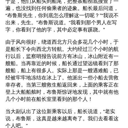
于是，他们从船头到船尾，把整条船彻底搜查了一
遍，也没找到任何偷乘者的迹象。船长最后问道，
“布鲁斯先生，你到底怎么理解这一切呢？”“我说不
出来，先生。”布鲁斯说道。“我看到那个男人在写
字，你看到了他的字，其中必定事有蹊跷。” 
由于风向很好，绕道西北方只会多花几个小时，于
是船长下令向西北方转航。大约经过三个小时的航
行以后，监察哨报告说前方有冰山，冰山附近有一
艘船。当再靠近的时候，船长通过望远镜看到了那
艘船，船上有很多人。实际上那是一艘遇难船，已
经被牢牢地冻结在冰上了。他派出一些小船去营救
幸存者。当第三艘救生船返回来，上面的乘客正在
登上大船船舷时，布鲁斯惊讶地发现，其中就有他
几个小时前在船长室里看到的那个人！ 
当大副认出了这位新乘客以后，船长说道，“老实
说，布鲁斯，这真是越来越离奇了。我们去看看这
个人吧。” 