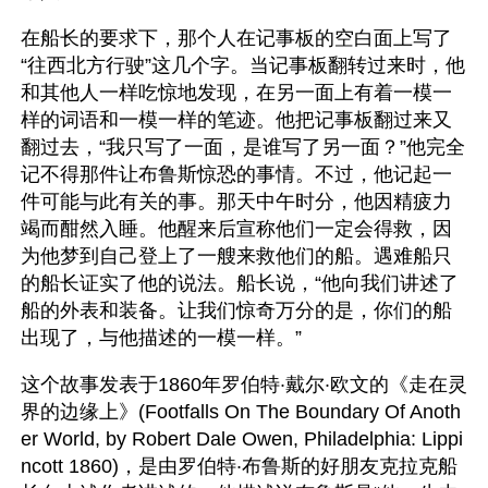
在船长的要求下，那个人在记事板的空白面上写了
“往西北方行驶”这几个字。当记事板翻转过来时，他
和其他人一样吃惊地发现，在另一面上有着一模一
样的词语和一模一样的笔迹。他把记事板翻过来又
翻过去，“我只写了一面，是谁写了另一面？”他完全
记不得那件让布鲁斯惊恐的事情。不过，他记起一
件可能与此有关的事。那天中午时分，他因精疲力
竭而酣然入睡。他醒来后宣称他们一定会得救，因
为他梦到自己登上了一艘来救他们的船。遇难船只
的船长证实了他的说法。船长说，“他向我们讲述了
船的外表和装备。让我们惊奇万分的是，你们的船
出现了，与他描述的一模一样。” 
这个故事发表于1860年罗伯特·戴尔·欧文的《走在灵
界的边缘上》(Footfalls On The Boundary Of Anoth
er World, by Robert Dale Owen, Philadelphia: Lippi
ncott 1860)，是由罗伯特·布鲁斯的好朋友克拉克船