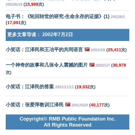
(
15,989
次)
2002/6/19
电子书：《轮回转世的研究-生命永存的证据》(1)
2002/6/1
(
17,091
次)
更多文章导读：
2002年7月2日
小笑话：江泽民和王冶平的共同语言
🖼️
(
25,411
次)
2002/3/9
一个神奇的故事和几张令人震撼的图片
🖼️
(
30,978
2002/1/7
次)
小笑话：江泽民的答案
(
19,032
次)
2001/11/11
小笑话：张爱萍教训江泽民
🖼️
(
40,177
次)
2001/5/20
Copyright© RMB Public Foundation Inc.
All Rights Reserved