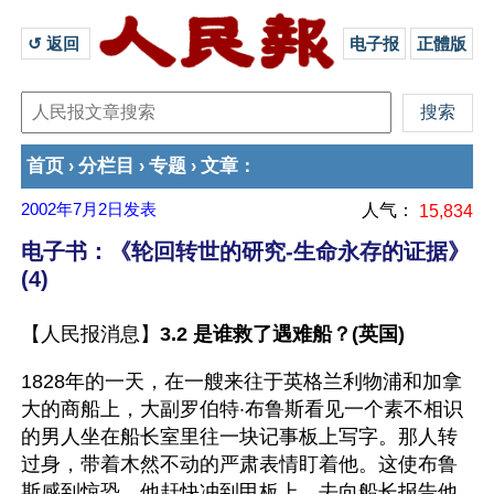
↺ 返回 
电子报
正體版
首页
分栏目
专题
文章
›
›
›
：
2002年7月2日
发表
人气：
15,834
电子书：《轮回转世的研究-生命永存的证据》
(4)
【人民报消息】
3.2 是谁救了遇难船？(英国)
1828年的一天，在一艘来往于英格兰利物浦和加拿
大的商船上，大副罗伯特·布鲁斯看见一个素不相识
的男人坐在船长室里往一块记事板上写字。那人转
过身，带着木然不动的严肃表情盯着他。这使布鲁
斯感到惊恐。他赶快冲到甲板上，去向船长报告他