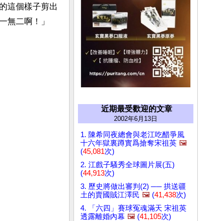
的這個樣子剪出
一無二啊！」
近期最受歡迎的文章
2002年6月13日
1. 陳希同夜總會與老江吃醋爭風
十六年獄裏蹲實爲搶奪宋祖英
🖼️
(
45,081
次)
2. 江戲子騷秀全球圖片展(五)
(
44,913
次)
3. 歷史將做出審判(2) ── 拱送疆
土的賣國賊江澤民
🖼️
(
41,438
次)
4. 「六四」賽球冤魂滿天 宋祖英
透露離婚內幕
🖼️
(
41,105
次)