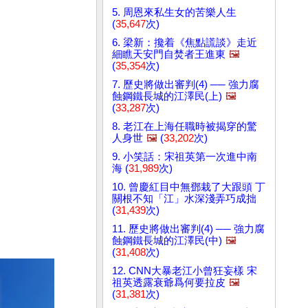
5. 周恩來私生女的苦樂人生
(
35,647
次)
6. 梁新：攙着《焦點謊談》走近
細瞧天安門自焚者王進東
🖼️
(
35,354
次)
7. 歷史將做出審判(4) ── 強力腐
蝕鋼鐵長城的江澤民(上)
🖼️
(
33,287
次)
8. 老江在上海任職時被揭穿的驚
人身世
🖼️
(
33,202
次)
9. 小笑話：宋祖英第一次進中南
海 (
31,989
次)
10. 曾慶紅目中無鄧栽了大跟頭 丁
關根不知「江」水深淺弄巧成拙
(
31,439
次)
11. 歷史將做出審判(4) ── 強力腐
蝕鋼鐵長城的江澤民(中)
🖼️
(
31,408
次)
12. CNN大暴老江小曾狂妄樣 宋
祖英透露衰爺爲何要拉皮
🖼️
(
31,381
次)