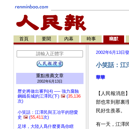
首頁
要聞
內幕
時事
幽默
2002年6月13日
小笑話：江澤
重點推薦文章
華華
2002年6月13日
歷史將做出審判(4) ── 強力腐蝕
【人民報消息
鋼鐵長城的江澤民(下)
🖼️
(
35,136
次)
部也常到那裏
民好生羨慕。
小笑話：江澤民與王冶平的戀愛
史
🖼️
(
55,411
次)
有一天，江澤
足球，大陸人爲什麼要爲你瞎