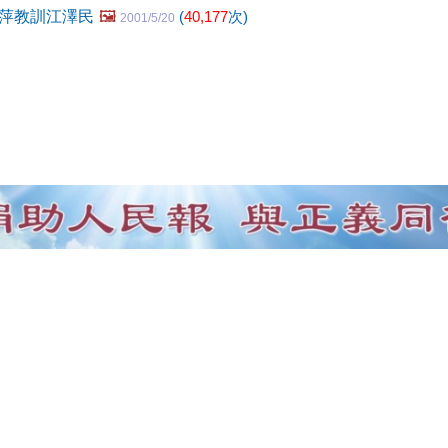
萍教訓江澤民
🖼️
(
40,177
次)
2001/5/20