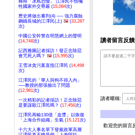
稀釋「冰島恐懼」 江澤民不惜犧
牲國家外交尊嚴 (
15,084
次)
歷史將做出審判(4) ── 強力腐蝕
鋼鐵長城的江澤民(上)
🖼️
(
33,287
次)
中國公安幹警在明慧網上的聲明
讀者留言反饋
(
14,748
次)
記西雅圖記者採訪！發正念除惡
會咒死人嗎？
🖼️
(
15,995
次)
王雪冰貪污案直指江澤民 (
14,498
次)
江澤民的「華人與狗不得入內」
──教授的那張臉出了問題
(
12,981
次)
讀者暱稱:
一次精彩的記者採訪！正念除惡
是要謀殺江澤民嗎？ (
17,456
次)
江澤民再輸130億「血漿」以恢復
「上海合作組織」生氣 (
15,121
次)
歡迎您的留言
十六大人事名單下發黨政軍高層
江澤民真不愧是個「上海阿拉」