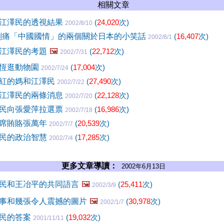
相關文章
江澤民的透視結果
(
24,020
次)
2002/8/10
刺痛「中國國情」的兩個關於日本的小笑話
(
16,407
次)
2002/8/1
江澤民的考題
🖼️
(
22,712
次)
2002/7/31
綿恆逛動物園
(
17,004
次)
2002/7/24
紅的媽和江澤民
(
27,490
次)
2002/7/22
江澤民的兩條消息
(
22,128
次)
2002/7/20
民向張愛萍拉選票
(
16,986
次)
2002/7/18
席賄賂張萬年
(
20,539
次)
2002/7/7
民的政治智慧
(
17,285
次)
2002/7/4
更多文章導讀：
2002年6月13日
民和王冶平的共同語言
🖼️
(
25,411
次)
2002/3/9
事和幾張令人震撼的圖片
🖼️
(
30,978
次)
2002/1/7
澤民的答案
(
19,032
次)
2001/11/11