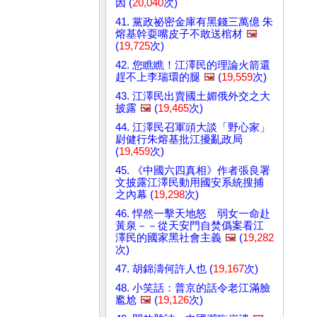
因 (
20,040
次)
41. 黨政祕密金庫有黑錢三萬億 朱
熔基幹耍嘴皮子不敢送棺材
🖼️
(
19,725
次)
42. 您瞧瞧！江澤民的理論火箭還
趕不上李瑞環的腿
🖼️
(
19,559
次)
43. 江澤民出賣國土媚俄外交之大
披露
🖼️
(
19,465
次)
44. 江澤民召軍頭大談「野心家」
尉健行朱熔基批江擾亂政局
(
19,459
次)
45. 《中國六四真相》作者張良署
文披露江澤民動用國安系統搜捕
之內幕 (
19,298
次)
46. 悍然一擊天地怒 弱女一命赴
黃泉－－從天安門自焚僞案看江
澤民的國家黑社會主義
🖼️
(
19,282
次)
47. 胡錦濤何許人也 (
19,167
次)
48. 小笑話：普京的話令老江滿臉
尷尬
🖼️
(
19,126
次)