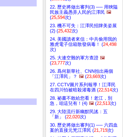
22. 歷史將做出審判(3) ── 用狹隘
民族主義愚弄人民的江澤民
🖼️
(
25,594
次)
23. 機不可失：江澤民招牌美姿展
(2) (
25,432
次)
24. 美國讀者來信：中共偷用我的
雅虎電子信箱散發病毒！ (
24,498
次)
25. 大連空難的軍方查證
🖼️
(
23,777
次)
26. 爲何新華社、CNN拍出兩個
「江澤民」？
🖼️
(
23,669
次)
27. CCTV圖片系列報導！江澤民
在四川怕被暗殺灌毒酒 (
22,514
次)
28. 祕書不敢給您看！老江，別
急，咱這兒有！(4)
🖼️
(
22,513
次)
29. 大陸流行新幽默民謠：五
「新」 (
22,020
次)
30. 歷史將做出審判(1) ── 六四血
案的直接元兇江澤民 (
21,719
次)