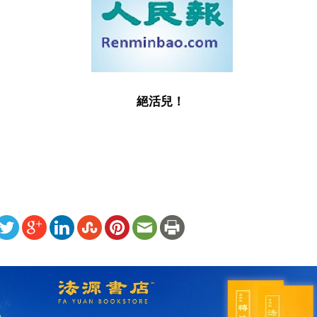
絕活兒！
ww.renminbao.com/rmb/articles/2002/6/13/21417b.html