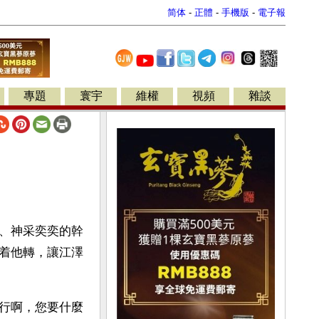
简体
-
正體
-
手機版
-
電子報
專題
寰宇
維權
視頻
雜談
、神采奕奕的幹
着他轉，讓江澤
行啊，您要什麼