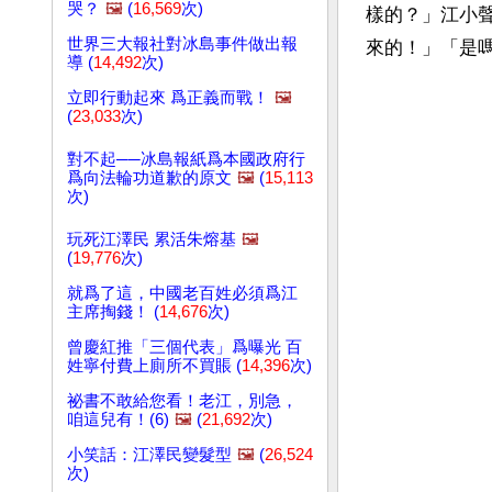
哭？
🖼️
(
16,569
次)
樣的？」江小
世界三大報社對冰島事件做出報
來的！」「是
導 (
14,492
次)
立即行動起來 爲正義而戰！
🖼️
(
23,033
次)
對不起──冰島報紙爲本國政府行
爲向法輪功道歉的原文
🖼️
(
15,113
次)
玩死江澤民 累活朱熔基
🖼️
(
19,776
次)
就爲了這，中國老百姓必須爲江
主席掏錢！ (
14,676
次)
曾慶紅推「三個代表」爲曝光 百
姓寧付費上廁所不買賬 (
14,396
次)
祕書不敢給您看！老江，別急，
咱這兒有！(6)
🖼️
(
21,692
次)
小笑話：江澤民變髮型
🖼️
(
26,524
次)