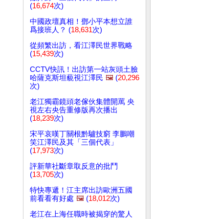
(
16,674
次)
中國政壇真相！鄧小平本想立誰
爲接班人？ (
18,631
次)
從頻繁出訪，看江澤民世界戰略
(
15,439
次)
CCTV快訊！出訪第一站灰頭土臉
哈薩克斯坦藐視江澤民
🖼️
(
20,296
次)
老江獨霸鏡頭老傢伙集體開罵 央
視左右央告重修版再次播出
(
18,239
次)
宋平哀嘆丁關根黔驢技窮 李鵬嘲
笑江澤民及其「三個代表」
(
17,973
次)
評新華社斷章取反意的批鬥
(
13,705
次)
特快專遞！江主席出訪歐洲五國
前看看有好處
🖼️
(
18,012
次)
老江在上海任職時被揭穿的驚人