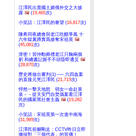
江澤民出賣國土媚俄外交之大披
露
🖼️
(
19,465
次)
小笑話：江澤民的奢望 (
16,817
次)
陳希同夜總會與老江吃醋爭風 十
六年獄裏蹲實爲搶奪宋祖英
🖼️
(
45,081
次)
泄密！習仲勳葬禮老江只鞠兩個
躬 和總書記握手不頭昏即遭災
🖼️
(
28,870
次)
歷史將做出審判(1) ── 六四血案
的直接元兇江澤民 (
21,719
次)
悍然一擊天地怒 弱女一命赴黃
泉－－從天安門自焚僞案看江澤
民的國家黑社會主義
🖼️
(
19,282
次)
小笑話：宋祖英第一次進中南海
(
31,989
次)
江澤民前腳剛走：CCTV昨日立即
撤掉對「三個代表」的宣傳！