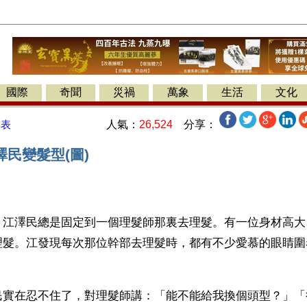
國際
奇聞
災禍
萬象
生活
文化
人氣：
26,524
分享：
發表
民變髮型(圖)
】江澤民總是固定到一個理髮師那裏去理髮。有一位身材高大
理髮。江發現每次那位幹部去理髮時，都有不少愛慕的眼睛圍
民實在忍不住了，對理髮師講：「能不能給我換個頭型？」「