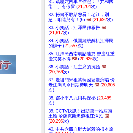
31. 鎮壓六四軍官作證：「共和國
衛士」有假冒 (
21,704
次)
32. 祕書不敢給您看！老江，別
急，咱這兒有！(6)
🖼️
(
21,692
次)
33. 小笑話：江澤民作報告
🖼️
(
21,617
次)
34. 小笑話：俄國總統醉扒江澤民
的褲子 (
21,557
次)
35. 江澤民西南胡話連篇 曾慶紅重
慶哭笑不得
🖼️
(
20,926
次)
36. 小笑話：江主席的抗議
🖼️
(
20,769
次)
37. 走後門宋祖英韓國登臺演唱 傍
老江滿意今日期待明天
🖼️
(
20,605
次)
38. 鄧小平八九用兵探祕 (
20,489
次)
39. CCTV快訊！出訪第一站灰頭
土臉 哈薩克斯坦藐視江澤民
🖼️
(
20,296
次)
40. 中共六四血腥大屠殺的根本原