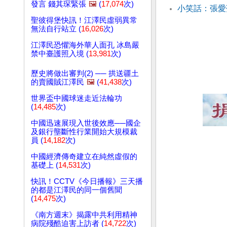
發言 錢其琛緊張
🖼️
(
17,074
次)
小笑話：張愛
聖彼得堡快訊！江澤民虛弱異常
無法自行站立 (
16,026
次)
江澤民恐懼海外華人面孔 冰島嚴
禁中臺護照入境 (
13,981
次)
歷史將做出審判(2) ── 拱送疆土
的賣國賊江澤民
🖼️
(
41,438
次)
世界盃中國球迷走近法輪功
(
14,485
次)
中國迅速展現入世後效應──國企
及銀行壟斷性行業開始大規模裁
員 (
14,182
次)
中國經濟傳奇建立在純然虛假的
基礎上 (
14,531
次)
快訊！CCTV《今日播報》三天播
的都是江澤民的同一個舊聞
(
14,475
次)
《南方週末》揭露中共利用精神
病院殘酷迫害上訪者 (
14,722
次)