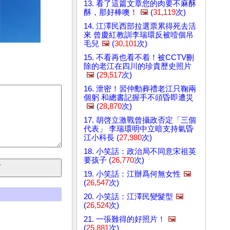
13. 看了這篇文章您的肉要不麻酥
酥，那好棒噢！
🖼️
(
31,119
次)
14. 江澤民西部拉選票累得死去活
來 曾慶紅教訓李瑞環反被噎個吊
毛兒
🖼️
(
30,101
次)
15. 不看再也看不着！被CCTV刪
除的老江在四川的珍貴歷史照片
🖼️
(
29,517
次)
16. 泄密！習仲勳葬禮老江只鞠兩
個躬 和總書記握手不頭昏即遭災
🖼️
(
28,870
次)
17. 胡啓立激戰曾攝政否定「三個
代表」 李瑞環明中立暗支持氣昏
江小科長 (
27,980
次)
18. 小笑話：政治局不同意宋祖英
要孩子 (
26,770
次)
19. 小笑話：江辦爲何無女性
🖼️
(
26,547
次)
20. 小笑話：江澤民變髮型
🖼️
(
26,524
次)
21. 一張難得的好照片！
🖼️
(
25,881
次)