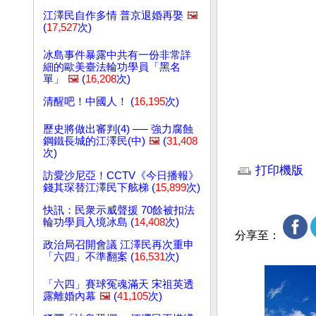
江澤民自作多情 普京退婚再娶
🖼️
(
17,527
次)
冰島事件暴露中共有一份非常詳
細的歐美臺法輪功學員「黑名
單」
🖼️
(
16,208
次)
清醒吧！中國人！ (
16,195
次)
歷史將做出審判(4) ── 強力腐蝕
鋼鐵長城的江澤民(中)
🖼️
(
31,408
文章網址: http://w
次)
打印機版
訪愛沙尼亞！CCTV《今日播報》
錢其琛替江澤民下舷梯 (
15,899
次)
快訊：民衆示威聲援 70餘被扣法
輪功學員入境冰島 (
14,408
次)
分享至：
政治局召開會議 江澤民再次重申
「六四」不準翻案 (
16,531
次)
「六四」賽球冤魂滿天 宋祖英透
露離婚內幕
🖼️
(
41,105
次)