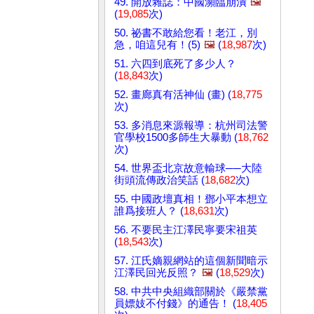
49. 開放雜誌：中國瀕臨崩潰
🖼️
(
19,085
次)
50. 祕書不敢給您看！老江，別
急，咱這兒有！(5)
🖼️
(
18,987
次)
51. 六四到底死了多少人？
(
18,843
次)
52. 畫廊真有活神仙 (畫) (
18,775
次)
53. 多消息來源報導：杭州司法警
官學校1500多師生大暴動 (
18,762
次)
54. 世界盃北京故意輸球──大陸
街頭流傳政治笑話 (
18,682
次)
55. 中國政壇真相！鄧小平本想立
誰爲接班人？ (
18,631
次)
56. 不要民主江澤民寧要宋祖英
(
18,543
次)
57. 江氏嫡親網站的這個新聞暗示
江澤民回光反照？
🖼️
(
18,529
次)
58. 中共中央組織部關於《嚴禁黨
員嫖妓不付錢》的通告！ (
18,405