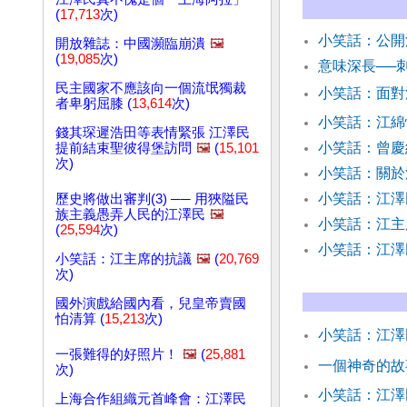
(
17,713
次)
小笑話：公開
開放雜誌：中國瀕臨崩潰
🖼️
(
19,085
次)
意味深長──
民主國家不應該向一個流氓獨裁
小笑話：面對
者卑躬屈膝 (
13,614
次)
小笑話：江
錢其琛遲浩田等表情緊張 江澤民
小笑話：曾慶
提前結束聖彼得堡訪問
🖼️
(
15,101
次)
小笑話：關於
小笑話：江澤
歷史將做出審判(3) ── 用狹隘民
族主義愚弄人民的江澤民
🖼️
小笑話：江主
(
25,594
次)
小笑話：江澤
小笑話：江主席的抗議
🖼️
(
20,769
次)
國外演戲給國內看，兒皇帝賣國
怕清算 (
15,213
次)
小笑話：江澤
一張難得的好照片！
🖼️
(
25,881
一個神奇的故
次)
小笑話：江
上海合作組織元首峰會：江澤民