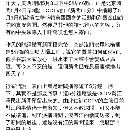
昨天，美西時間5月3日下午5點至6點，正是北京時
間5月4日早8點，CCTV的《新聞60分》中播報了5
月1日胡錦濤在華盛頓美國國會的活動和到舊金山訪
問的實況舊聞。然後是其他的雜七雜八的內容，所
有的中央領導人千呼萬喚也無人露面。
昨天的財經體育新聞播完後，突然沒頭沒尾地橫插
進5分鐘的三峽大壩工程，說它的質量如何如何好，
似乎在讓大家放心，洪水來了大壩不會變成豆腐
渣。可令人不安的是，這個新聞已經反覆連續播出
四天了！  
行家們說，表面上看是新聞播報短了5分鐘，補一
下，其實不是那麼回事！這5分鐘應該是CCTV爲江
澤民出新聞預留出來的。由此估計CCTV的主管目前
對江的事情仍一無所知，但又不敢深問，可又不能
不做準備。到了演播時間，沒有江的新聞送來，到
了新聞的最後，還是沒有江的新聞送來，怎麼辦？
只好亂出牌。