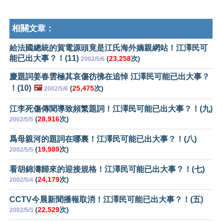
相關文章：
給法國總統的賀電源頭竟是江氏海外嫡親網站！江澤民可
能已出大事？！(11)
(
23,258
次)
2002/5/6
慶題詞姜春雲極其哀傷彷彿在追悼 江澤民可能已出大事？
！(10)
🖼️
(
25,475
次)
2002/5/6
江李死傷傳聞導致頻繁題詞！江澤民可能已出大事？！(九)
(
28,916
次)
2002/5/5
爲母親河的題詞在哪裏！江澤民可能已出大事？！(八)
(
19,989
次)
2002/5/5
看胡錦濤歸來的迎接規格！江澤民可能已出大事？！(七)
(
24,179
次)
2002/5/4
CCTV今晨新聞播報取消！江澤民可能已出大事？！(五)
(
22,529
次)
2002/5/3