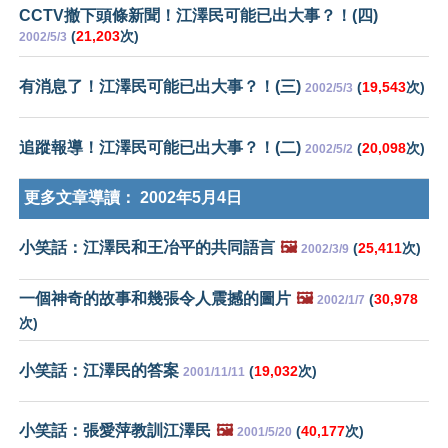
CCTV撤下頭條新聞！江澤民可能已出大事？！(四)
(
21,203
次)
2002/5/3
有消息了！江澤民可能已出大事？！(三)
(
19,543
次)
2002/5/3
追蹤報導！江澤民可能已出大事？！(二)
(
20,098
次)
2002/5/2
更多文章導讀：
2002年5月4日
小笑話：江澤民和王冶平的共同語言
🖼️
(
25,411
次)
2002/3/9
一個神奇的故事和幾張令人震撼的圖片
🖼️
(
30,978
2002/1/7
次)
小笑話：江澤民的答案
(
19,032
次)
2001/11/11
小笑話：張愛萍教訓江澤民
🖼️
(
40,177
次)
2001/5/20