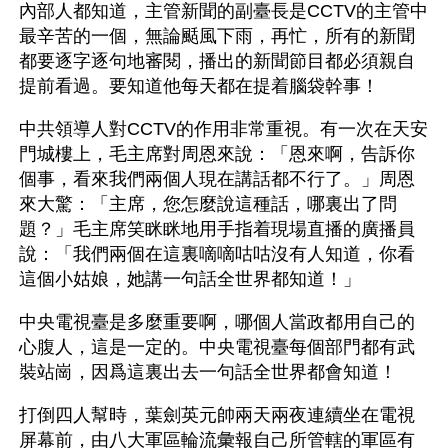
內部人都知道，主管新聞的副臺長是CCTV的主管中
最辛苦的一個，無論颳風下雨，再忙，所有的新聞
都要逐字逐句地審閱，播出的新聞節目都必須親自
提前看過。要知道他每天都在提着腦袋幹事！
中共領導人對CCTV的作用非常重視。有一次在天安
門城樓上，毛主席對周恩來說：「恩來啊，告訴你
個事，看來我們兩個人現在講話都不行了。」周恩
來大驚：「主席，您怎麼說這種話，哪裏出了問
題？」毛主席笑眯眯地用手指着現場直播的廣播員
說：「我們兩個在這裏嘀嘀咕咕沒有人知道，你看
這個小姑娘，她講一句話全世界都知道！」
中央電視臺是多麼重要啊，哪個人當政都用自己的
心腹人，這是一定的。中央電視臺每個部門都有武
裝站崗，因爲這裏出去一句話全世界都會知道！
打倒四人幫時，葉劍英元帥兩天兩夜連續坐在電視
屏幕前，由八大軍區輪流彙報自己所管轄的軍區有