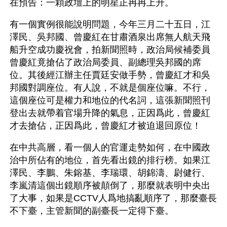
在預告：一顆政壇上的明星正冉冉上升。
有一個實例很能說明問題，今年三月二十五日，江
澤民、吳邦國、曾慶紅在甘肅酒泉出席無人航天飛
船升空成功慶祝會，拍新聞照時，政治局候補委員
曾慶紅竟搶佔了政治局委員、副總理吳邦國的席
位。其後經江辦主任賈廷安做手勢，曾慶紅才和吳
邦國對調座位。有人說，不就是個座位嘛。不行，
這個座位可是權力和地位的代名詞，這張新聞照刊
登出去就帶着官場升降的氣息，正因爲此，曾慶紅
才去搶佔，正因爲此，曾慶紅才被迫退回原位！
在中共高層，看一個人的官運走勢如何，在中國政
治中所佔有的地位，首先看出鏡的排行榜。如果江
澤民、李鵬、朱鎔基、李瑞環、胡錦濤、尉健行、
李嵐清這個出鏡順序被顛倒了，那麼就表明中央出
了大事，如果是CCTV人爲地搞亂順序了，那麼臺長
不下臺，主管新聞的副臺長一定得下臺。