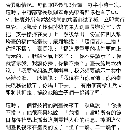
否異動情況。每個軍區彙報3分鐘，每半小時一次。
這時，中聯部部長耿飆奉命先帶着部隊包圍了CCT
V，把裏外所有武裝站崗的武器都繳了械，立即實行
軍管。耿飆帶了幾個持槍的軍人到臺長辦公室，先
把一支手槍摔在桌子上，然後拿出一份宣佈四人幫
垮臺的稿件給臺長，嚴肅地說：「這個要馬上播！
你播不播？」臺長說；「播這麼重要的稿件要向上
請示的。」耿飆火氣上來了：「你不要請示了，你
就請示我。我讓你播，你播不播？」臺長施用軟功
說：「我要按組織原則辦事，我必須要請示中共中
央辦公廳。」耿飆說：「我現在向你宣佈，你的臺
長職務被撤了，你馬上下去。」 有兩個荷槍士兵立
即將其押走，據說他陪主子們一起蹲了監。
這時，一個管技術的副臺長來了，耿飆說：「你播
不播？」他很高興地說：「我播！」當時所有的節
目都停掉馬上播出這則震撼人心的消息。據聞這位
副臺長後來在臺長的位子上坐了十幾、二十幾年，