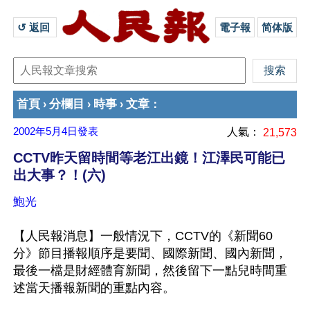
↺ 返回 
電子報
简体版
首頁
分欄目
時事
文章
›
›
›
：
2002年5月4日
發表
人氣：
21,573
CCTV昨天留時間等老江出鏡！江澤民可能已
出大事？！(六)
鮑光
【人民報消息】一般情況下，CCTV的《新聞60
分》節目播報順序是要聞、國際新聞、國內新聞，
最後一檔是財經體育新聞，然後留下一點兒時間重
述當天播報新聞的重點內容。