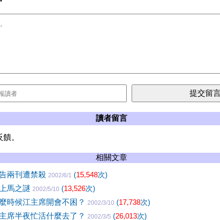
讀者留言
反饋。
相關文章
告兩刊遭禁殺
(
15,548
次)
2002/6/1
程上馬之謎
(
13,526
次)
2002/5/10
麼時候江主席開會不困？
(
17,738
次)
2002/3/10
主席半夜忙活什麼去了？
(
26,013
次)
2002/3/5