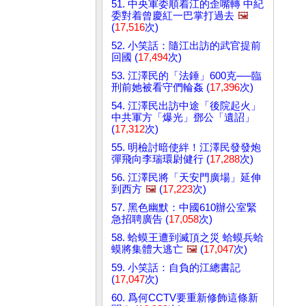
51. 中央軍委順着江的歪嘴轉 中紀
委對着曾慶紅一巴掌打過去
🖼️
(
17,516
次)
52. 小笑話：隨江出訪的武官提前
回國 (
17,494
次)
53. 江澤民的「法錘」600克──臨
刑前她被看守們輪姦 (
17,396
次)
54. 江澤民出訪中途「後院起火」
中共軍方「爆光」鄧公「遺詔」
(
17,312
次)
55. 明檢討暗使絆！江澤民發發炮
彈飛向李瑞環尉健行 (
17,288
次)
56. 江澤民將「天安門廣場」延伸
到西方
🖼️
(
17,223
次)
57. 黑色幽默：中國610辦公室緊
急招聘廣告 (
17,058
次)
58. 蛤蟆王遭到滅頂之災 蛤蟆兵蛤
蟆將集體大逃亡
🖼️
(
17,047
次)
59. 小笑話：自負的江總書記
(
17,047
次)
60. 爲何CCTV要重新修飾這條新