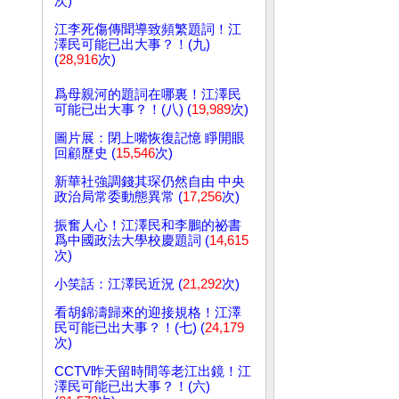
次)
江李死傷傳聞導致頻繁題詞！江
澤民可能已出大事？！(九)
(
28,916
次)
爲母親河的題詞在哪裏！江澤民
可能已出大事？！(八) (
19,989
次)
圖片展：閉上嘴恢復記憶 睜開眼
回顧歷史 (
15,546
次)
新華社強調錢其琛仍然自由 中央
政治局常委動態異常 (
17,256
次)
振奮人心！江澤民和李鵬的祕書
爲中國政法大學校慶題詞 (
14,615
次)
小笑話：江澤民近況 (
21,292
次)
看胡錦濤歸來的迎接規格！江澤
民可能已出大事？！(七) (
24,179
次)
CCTV昨天留時間等老江出鏡！江
澤民可能已出大事？！(六)