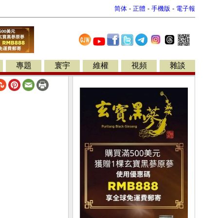
简体
-
正體
-
手機版
-
電子報
專題
寰宇
維權
視頻
雜談