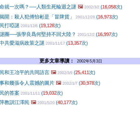
命就一次嗎？──人類生死輪迴之謎
🖼️
(
16,058
次)
2002/3/2
揭開：殺人犯傅怡彬是「冒牌貨」
(
16,973
次)
2001/12/28
澤民打啞謎
(
19,128
次)
2001/12/6
謎團──張學良爲何堅持不回大陸？
(
16,997
次)
2001/12/2
中共愛滋病政策之謎
(
13,357
次)
2001/11/17
更多文章導讀：
2002年5月3日
民和王冶平的共同語言
🖼️
(
25,411
次)
2002/3/9
事和幾張令人震撼的圖片
🖼️
(
30,978
次)
2002/1/7
澤民的答案
(
19,032
次)
2001/11/11
萍教訓江澤民
🖼️
(
40,177
次)
2001/5/20