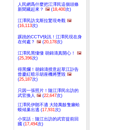
人民網爲什麼把江澤民這個頭條
新聞藏起來？
🖼️
(
18,400
次)
江澤民訪戈斯拉驚現奇觀
🖼️
(
16,113
次)
蹊蹺的CCTV快訊！江澤民現在身
在何處？
🖼️
(
20,178
次)
江澤民黑悽悽 胡錦濤真開心！
🖼️
(
25,396
次)
得黑爛！胡錦濤授意起草江訃告
曾慶紅暗示胡座機將墜毀
🖼️
(
25,187
次)
只因一張照片！隨江澤民出訪的
武官換人
🖼️
(
22,647
次)
江澤民伊朗不適 大陸萬餘隻癩蛤
蟆傾巢出逃 (
17,931
次)
小笑話：隨江出訪的武官提前回
國 (
17,494
次)