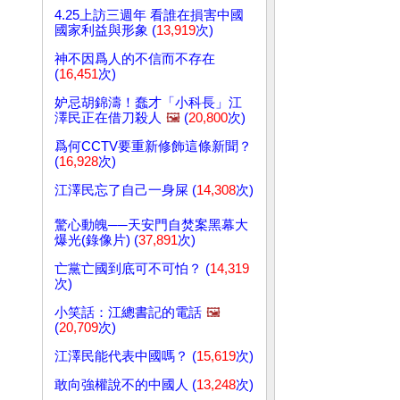
4.25上訪三週年 看誰在損害中國
國家利益與形象 (
13,919
次)
神不因爲人的不信而不存在
(
16,451
次)
妒忌胡錦濤！蠢才「小科長」江
澤民正在借刀殺人
🖼️
(
20,800
次)
爲何CCTV要重新修飾這條新聞？
(
16,928
次)
江澤民忘了自己一身屎 (
14,308
次)
驚心動魄──天安門自焚案黑幕大
爆光(錄像片) (
37,891
次)
亡黨亡國到底可不可怕？ (
14,319
次)
小笑話：江總書記的電話
🖼️
(
20,709
次)
江澤民能代表中國嗎？ (
15,619
次)
敢向強權說不的中國人 (
13,248
次)