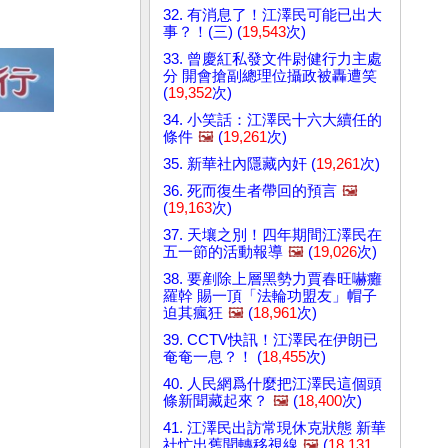
32. 有消息了！江澤民可能已出大
事？！(三) (
19,543
次)
33. 曾慶紅私發文件尉健行力主處
分 開會搶副總理位攝政被轟遭笑
(
19,352
次)
34. 小笑話：江澤民十六大續任的
條件
🖼️
(
19,261
次)
35. 新華社內隱藏內奸 (
19,261
次)
36. 死而復生者帶回的預言
🖼️
(
19,163
次)
37. 天壤之別！四年期間江澤民在
五一節的活動報導
🖼️
(
19,026
次)
38. 要剷除上層黑勢力賈春旺嚇癱
羅幹 賜一頂「法輪功盟友」帽子
迫其瘋狂
🖼️
(
18,961
次)
39. CCTV快訊！江澤民在伊朗已
奄奄一息？！ (
18,455
次)
40. 人民網爲什麼把江澤民這個頭
條新聞藏起來？
🖼️
(
18,400
次)
41. 江澤民出訪常現休克狀態 新華
社忙出舊聞轉移視線
🖼️
(
18,131