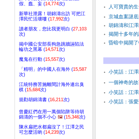
假、蠢、妄 (
14,774
次)
人可寶貴的生
新華社泄露！胡錦濤出訪 可把江
京城血案謎底
澤民忙活壞嘍 (
17,992
次)
胡錦濤和江
讀者朋友，您比我更明白 (
27,103
揭開十多年的
次)
昏暗中揭開了
揭中國公安部長狗急跳牆誣陷法
輪功之黑幕 (
14,571
次)
魔鬼在行動 (
15,557
次)
「精明」的中國人在海外 (
15,587
小笑話：江澤
次)
一個神奇的故
江統特務苦施離間計海外連出臭
棋 (
15,684
次)
小笑話：江
規勸胡錦濤書 (
16,211
次)
小笑話：張愛
曾慶紅們在用一萬個陷阱等待胡
錦濤的一個不小心
🖼️
(
15,346
次)
陳水扁把水都扁沒了！江澤之民
可怎麼活喲 (
14,239
次)