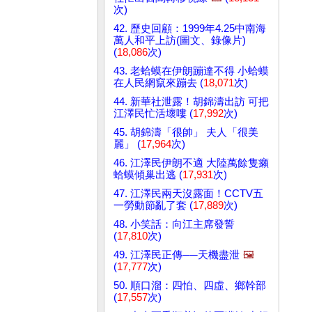
次)
42. 歷史回顧：1999年4.25中南海
萬人和平上訪(圖文、錄像片)
(
18,086
次)
43. 老蛤蟆在伊朗蹦達不得 小蛤蟆
在人民網竄來蹦去 (
18,071
次)
44. 新華社泄露！胡錦濤出訪 可把
江澤民忙活壞嘍 (
17,992
次)
45. 胡錦濤「很帥」 夫人「很美
麗」 (
17,964
次)
46. 江澤民伊朗不適 大陸萬餘隻癩
蛤蟆傾巢出逃 (
17,931
次)
47. 江澤民兩天沒露面！CCTV五
一勞動節亂了套 (
17,889
次)
48. 小笑話：向江主席發誓
(
17,810
次)
49. 江澤民正傳──天機盡泄
🖼️
(
17,777
次)
50. 順口溜：四怕、四虛、鄉幹部
(
17,557
次)