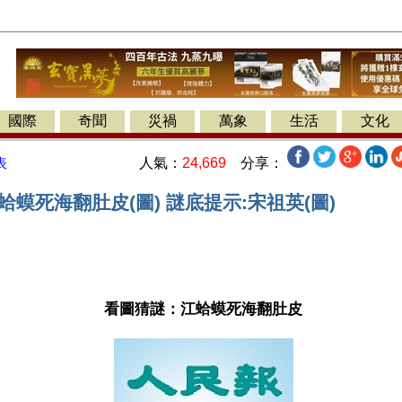
國際
奇聞
災禍
萬象
生活
文化
人氣：
24,669
分享：
表
蛤蟆死海翻肚皮(圖) 謎底提示:宋祖英(圖)
 
看圖猜謎：江蛤蟆死海翻肚皮