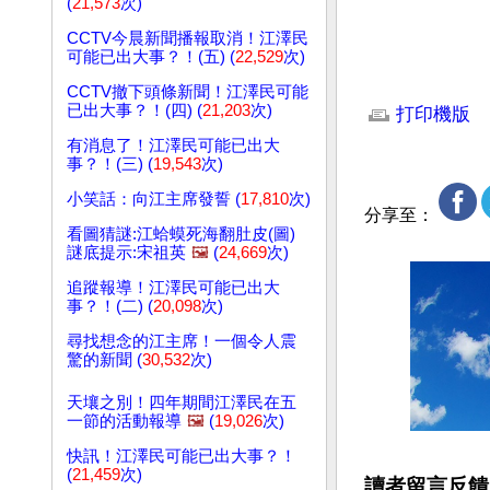
(
21,573
次)
CCTV今晨新聞播報取消！江澤民
可能已出大事？！(五) (
22,529
次)
文章網址: http://w
CCTV撤下頭條新聞！江澤民可能
已出大事？！(四) (
21,203
次)
打印機版
有消息了！江澤民可能已出大
事？！(三) (
19,543
次)
小笑話：向江主席發誓 (
17,810
次)
分享至：
看圖猜謎:江蛤蟆死海翻肚皮(圖)
謎底提示:宋祖英
🖼️
(
24,669
次)
追蹤報導！江澤民可能已出大
事？！(二) (
20,098
次)
尋找想念的江主席！一個令人震
驚的新聞 (
30,532
次)
天壤之別！四年期間江澤民在五
一節的活動報導
🖼️
(
19,026
次)
快訊！江澤民可能已出大事？！
(
21,459
次)
讀者留言反饋