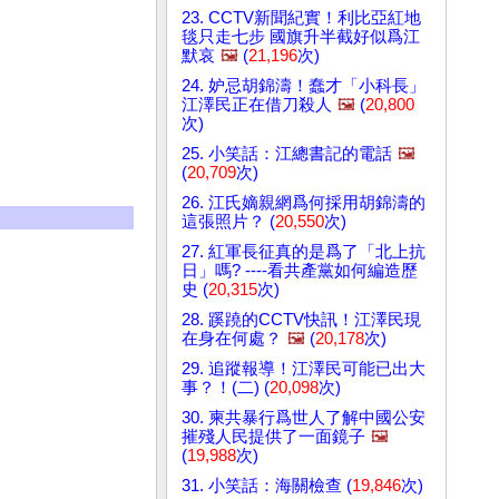
23. CCTV新聞紀實！利比亞紅地
毯只走七步 國旗升半截好似爲江
默哀
🖼️
(
21,196
次)
24. 妒忌胡錦濤！蠢才「小科長」
江澤民正在借刀殺人
🖼️
(
20,800
次)
25. 小笑話：江總書記的電話
🖼️
(
20,709
次)
26. 江氏嫡親網爲何採用胡錦濤的
這張照片？ (
20,550
次)
27. 紅軍長征真的是爲了「北上抗
日」嗎? ----看共產黨如何編造歷
史 (
20,315
次)
28. 蹊蹺的CCTV快訊！江澤民現
在身在何處？
🖼️
(
20,178
次)
29. 追蹤報導！江澤民可能已出大
事？！(二) (
20,098
次)
30. 柬共暴行爲世人了解中國公安
摧殘人民提供了一面鏡子
🖼️
(
19,988
次)
31. 小笑話：海關檢查 (
19,846
次)