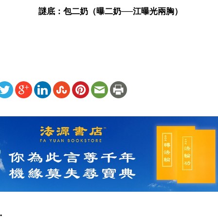
謎底：包二奶（曝二奶──江曝光兩胸）
ww.renminbao.com/rmb/articles/2002/5/3/20666b.html
: