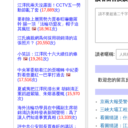
江澤民兩天沒露面！CCTV五一勞
動節亂了套 (
17,889
次)
要剷除上層黑勢力賈春旺嚇癱羅
幹 賜一頂「法輪功盟友」帽子迫
其瘋狂
🖼️
(
18,961
次)
江氏嫡親網爲何採用胡錦濤的這
張照片？ (
20,550
次)
讀者暱稱:
小笑話：江澤民十六大續任的條
件
🖼️
(
19,261
次)
中央軍委順着江的歪嘴轉 中紀委
對着曾慶紅一巴掌打過去
🖼️
(
17,516
次)
歡迎您的留言
夏威夷把江澤民擡出來 胡錦濤正
重蹈趙紫陽、朱熔基覆輒 (
15,970
次)
京兩大報受警
海外法輪功學員在中國副主席胡
三峽大壩工
錦濤訪美時發表新聞聲明：爲了
讓人們知道事實真相 (
13,339
次)
看圖猜謎：什
看圖猜謎：江
評中共公安部長賈春旺的講話：