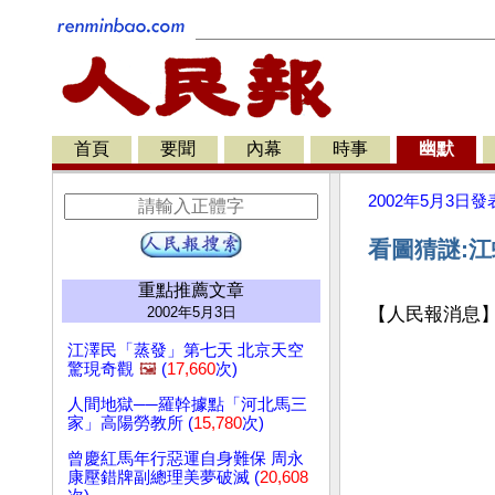
首頁
要聞
內幕
時事
幽默
2002年5月3日
發
看圖猜謎:江
重點推薦文章
2002年5月3日
【人民報消息】
江澤民「蒸發」第七天 北京天空
驚現奇觀
🖼️
(
17,660
次)
人間地獄──羅幹據點「河北馬三
家」高陽勞教所 (
15,780
次)
曾慶紅馬年行惡運自身難保 周永
康壓錯牌副總理美夢破滅 (
20,608