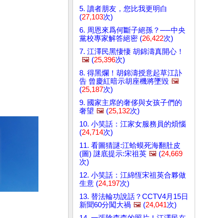
5. 讀者朋友，您比我更明白
(
27,103
次)
6. 周恩來爲何斷子絕孫？──中央
黨校專家解答絕密 (
26,422
次)
7. 江澤民黑悽悽 胡錦濤真開心！
🖼️
(
25,396
次)
8. 得黑爛！胡錦濤授意起草江訃
告 曾慶紅暗示胡座機將墜毀
🖼️
(
25,187
次)
9. 國家主席的奢侈與女孩子們的
奢望
🖼️
(
25,132
次)
10. 小笑話：江家女服務員的煩惱
(
24,714
次)
11. 看圖猜謎:江蛤蟆死海翻肚皮
(圖) 謎底提示:宋祖英
🖼️
(
24,669
次)
12. 小笑話：江綿恆宋祖英合夥做
生意 (
24,197
次)
13. 替法輪功說話？CCTV4月15日
新聞60分闖大禍
🖼️
(
24,041
次)
14. 一張陰森森的照片！江澤民在