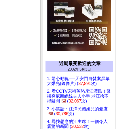
近期最受歡迎的文章
2002年5月3日
1. 驚心動魄──天安門自焚案黑幕
大爆光(錄像片) (
37,891
次)
2. 看CCTV宋祖英怒斥江澤民！緊
攥突尼斯總統夫人小手 老江捨不
得鬆開
🖼️
(
32,067
次)
3. 小笑話：江澤民泡妞兒的憂慮
🖼️
(
30,786
次)
4. 尋找想念的江主席！一個令人
震驚的新聞 (
30,532
次)