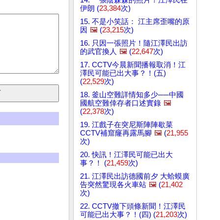
伊朗 (
23,384
次)
15. 不是小笑話： 江主席歪嘴的原
因
🖼️
(
23,215
次)
16. 只因一張照片！隨江澤民出訪
的武官換人
🖼️
(
22,647
次)
17. CCTV今晨新聞播報取消！江
澤民可能已出大事？！(五)
(
22,529
次)
18. 釜山空難詳情知多少──中國
國航空難倖存者口述實錄
🖼️
(
22,378
次)
19. 江戲子在突尼斯陣陣歇菜
CCTV補窟窿再露馬腳
🖼️
(
21,955
次)
20. 快訊！江澤民可能已出大
事？！ (
21,459
次)
21. 江澤民出訪德國前夕 大蛤蟆廣
告突然驚現各火車站
🖼️
(
21,402
次)
22. CCTV撤下頭條新聞！江澤民
可能已出大事？！(四) (
21,203
次)