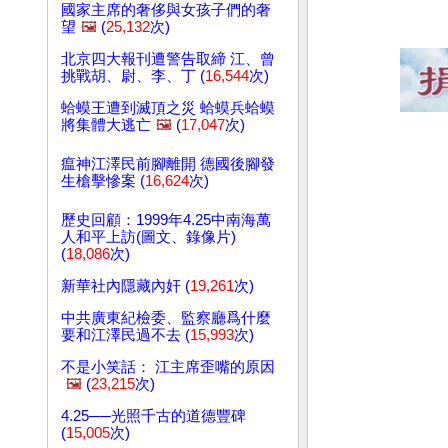
國家主席的奢侈與女孩子們的奢
望
🖼️
(
25,132
次)
北京四大報刊遭警告取締 江、曾
挑戰胡、尉、李、丁 (
16,544
次)
蛤蟆王遭到滅頂之災 蛤蟆兵蛤蟆
將集體大逃亡
🖼️
(
17,047
次)
瘟神江澤民前腳離開 德國後腳發
生槍擊慘案 (
16,624
次)
歷史回顧：1999年4.25中南海萬
人和平上訪(圖文、錄像片)
(
18,086
次)
新華社內隱藏內奸 (
19,261
次)
中共廣東紀檢委、監察廳爲什麼
要和江澤民過不去 (
15,993
次)
不是小笑話： 江主席歪嘴的原因
🖼️
(
23,215
次)
4.25──光照千古的道德豐碑
(
15,005
次)