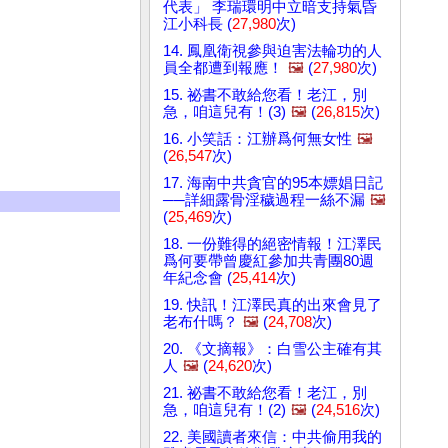
代表」 李瑞環明中立暗支持氣昏
江小科長 (
27,980
次)
14. 鳳凰衛視參與迫害法輪功的人
員全都遭到報應！
🖼️
(
27,980
次)
15. 祕書不敢給您看！老江，別
急，咱這兒有！(3)
🖼️
(
26,815
次)
16. 小笑話：江辦爲何無女性
🖼️
(
26,547
次)
17. 海南中共貪官的95本嫖娼日記
──詳細露骨淫穢過程一絲不漏
🖼️
(
25,469
次)
18. 一份難得的絕密情報！江澤民
爲何要帶曾慶紅參加共青團80週
年紀念會 (
25,414
次)
19. 快訊！江澤民真的出來會見了
老布什嗎？
🖼️
(
24,708
次)
20. 《文摘報》：白雪公主確有其
人
🖼️
(
24,620
次)
21. 祕書不敢給您看！老江，別
急，咱這兒有！(2)
🖼️
(
24,516
次)
22. 美國讀者來信：中共偷用我的