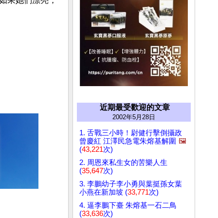
如果她們漂亮，
近期最受歡迎的文章
2002年5月28日
1. 舌戰三小時！尉健行擊倒攝政
曾慶紅 江澤民急電朱熔基解圍
🖼️
(
43,221
次)
2. 周恩來私生女的苦樂人生
(
35,647
次)
3. 李鵬幼子李小勇與葉挺孫女葉
小燕在新加坡 (
33,771
次)
4. 逼李鵬下臺 朱熔基一石二鳥
(
33,636
次)