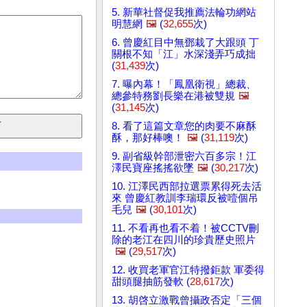
5. 新華社督促我推薦法輪功網站
明慧網
🖼️
(
32,655
次)
6. 曾慶紅目中無鄧栽了大跟頭 丁
關根不知「江」水深淺弄巧成拙
(
31,439
次)
7. 曝內幕！「鳳凰衛視」總裁、
總參特務劉長樂在港被雙規
🖼️
(
31,145
次)
8. 看了這篇文章您的肉要不麻酥
酥，那好棒噢！
🖼️
(
31,119
次)
9. 副省級幹部泄密六百多宗！江
澤民寶座搖搖欲墜
🖼️
(
30,217
次)
10. 江澤民西部拉選票累得死去活
來 曾慶紅教訓李瑞環反被噎個吊
毛兒
🖼️
(
30,101
次)
11. 不看再也看不着！被CCTV刪
除的老江在四川的珍貴歷史照片
🖼️
(
29,517
次)
12. 收買老軍官江特撥鉅款 軍委得
甜頭腿抽筋發軟 (
28,617
次)
13. 胡啓立激戰曾攝政否定「三個