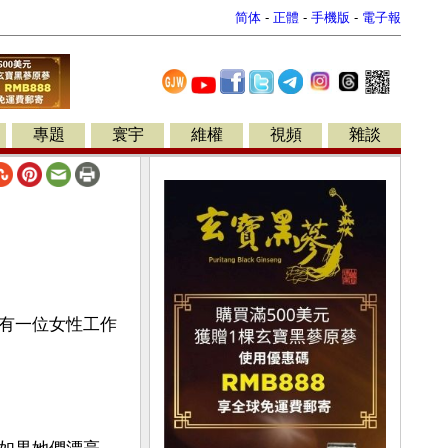
简体
-
正體
-
手機版
-
電子報
專題
寰宇
維權
視頻
雜談
有一位女性工作