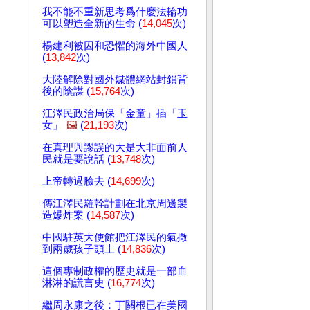
我不能不重新思考爲什麼法輪功
可以塑造全新的生命 (
14,045
次)
楊建利被囚和恐懼的海外中國人
(
13,842
次)
大陸解除對國外媒體網站封鎖背
後的陰謀 (
15,764
次)
江澤民政治局保「金童」插「玉
女」
🖼️
(
21,193
次)
在真理與謬誤的大是大非面前人
民就是要說話 (
13,748
次)
上帝轉過臉去 (
14,699
次)
傳江澤民羅幹計劃在北京周邊製
造爆炸案 (
14,587
次)
中國駐英大使館把江澤民的氣撒
到兩歲孩子頭上 (
14,836
次)
這個專制政權的歷史就是一部血
淋淋的謊言史 (
16,774
次)
繼周永康之後：丁關根已在美國