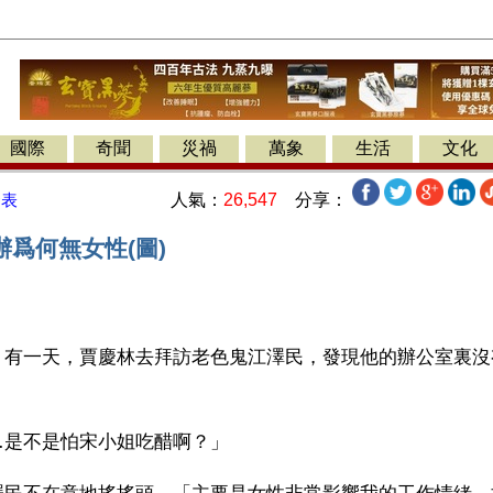
國際
奇聞
災禍
萬象
生活
文化
人氣：
26,547
分享：
發表
爲何無女性(圖)
】有一天，賈慶林去拜訪老色鬼江澤民，發現他的辦公室裏沒
…是不是怕宋小姐吃醋啊？」