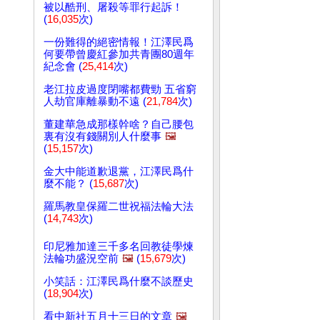
被以酷刑、屠殺等罪行起訴！
(
16,035
次)
一份難得的絕密情報！江澤民爲
何要帶曾慶紅參加共青團80週年
紀念會 (
25,414
次)
老江拉皮過度閉嘴都費勁 五省窮
人劫官庫離暴動不遠 (
21,784
次)
董建華急成那樣幹啥？自己腰包
裏有沒有錢關別人什麼事
🖼️
(
15,157
次)
金大中能道歉退黨，江澤民爲什
麼不能？ (
15,687
次)
羅馬教皇保羅二世祝福法輪大法
(
14,743
次)
印尼雅加達三千多名回教徒學煉
法輪功盛況空前
🖼️
(
15,679
次)
小笑話：江澤民爲什麼不談歷史
(
18,904
次)
看中新社五月十三日的文章
🖼️