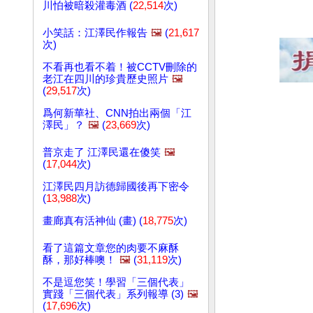
川怕被暗殺灌毒酒 (
22,514
次)
小笑話：江澤民作報告
🖼️
(
21,617
次)
不看再也看不着！被CCTV刪除的
老江在四川的珍貴歷史照片
🖼️
(
29,517
次)
爲何新華社、CNN拍出兩個「江
澤民」？
🖼️
(
23,669
次)
普京走了 江澤民還在傻笑
🖼️
(
17,044
次)
江澤民四月訪德歸國後再下密令
(
13,988
次)
畫廊真有活神仙 (畫) (
18,775
次)
看了這篇文章您的肉要不麻酥
酥，那好棒噢！
🖼️
(
31,119
次)
不是逗您笑！學習「三個代表」
實踐「三個代表」系列報導 (3)
🖼️
(
17,696
次)