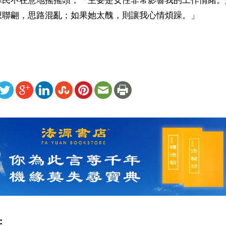
澤民不在意地搖搖頭，「主要是女性非常影響我的工作情緒。
想聯翩，思路混亂；如果她太醜，則讓我心情煩躁。」
ww.renminbao.com/rmb/articles/2002/5/29/21132b.html
: