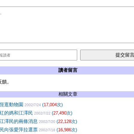
讀者留言
反饋。
相關文章
綿恆逛動物園
(
17,004
次)
2002/7/24
紅的媽和江澤民
(
27,490
次)
2002/7/22
江澤民的兩條消息
(
22,128
次)
2002/7/20
民向張愛萍拉選票
(
16,986
次)
2002/7/18