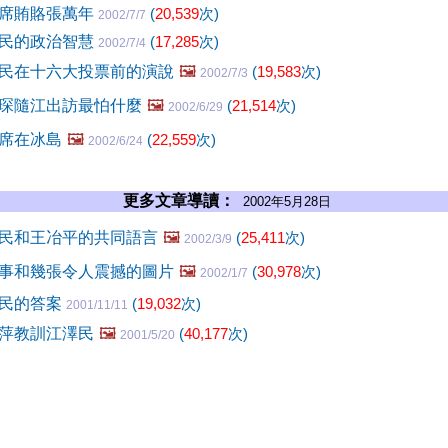
席賄賂張萬年
(
20,539
次)
2002/7/7
民的政治智慧
(
17,285
次)
2002/7/4
民在十六大投票前的演說
🖼️
(
19,583
次)
2002/7/3
琛隨江出訪最怕什麼
🖼️
(
21,514
次)
2002/6/29
席在冰島
🖼️
(
22,559
次)
2002/6/24
更多文章導讀：
2002年5月28日
民和王冶平的共同語言
🖼️
(
25,411
次)
2002/3/9
事和幾張令人震撼的圖片
🖼️
(
30,978
次)
2002/1/7
澤民的答案
(
19,032
次)
2001/11/11
萍教訓江澤民
🖼️
(
40,177
次)
2001/5/20