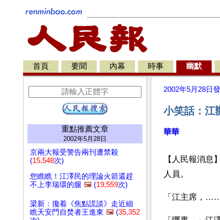
首頁
要聞
內幕
時事
幽默
2002年5月28日
小笑話：江辦
重點推薦文章
華華
2002年5月28日
京兩大報受警告兩刊遭禁殺
【人民報消息
(
15,548
次)
人員。
您瞧瞧！江澤民的理論火箭還趕
不上李瑞環的腿
🖼️
(
19,559
次)
「江主席，…
梁新：攙着《焦點謊談》走近細
瞧天安門自焚者王進東
🖼️
(
35,352