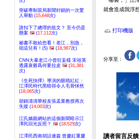
「哪裏，」江
次)
就會造成我浮
突破專制當局新聞封鎖的一次驚
人舉動 (
15,648
次)
文章網址: http://w
誰扣下了總理的批文？ 至今仍是
打印機版
懸案
🖼️
(
17,112
次)
祕書不敢給您看！老江，別急，
咱這兒有！(5)
🖼️
(
18,987
次)
分享至：
CNN大暴老江小曾狂妄樣 宋祖英
透露衰爺爲何要拉皮
🖼️
(
31,381
次)
《生死抉擇》導演的眼睛紅紅：
江澤民時代黑暗得令人毛骨怵然
(
18,065
次)
胡錦濤清華校友張孟業教授再次
失蹤 (
14,003
次)
江氏嫡親網站的這個新聞暗示江
澤民回光反照？
🖼️
(
18,529
次)
讀者留言反饋
江澤民西南胡話連篇 曾慶紅重慶