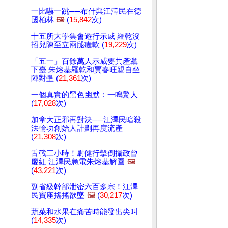
一比嚇一跳──布什與江澤民在德
國柏林
🖼️
(
15,842
次)
十五所大學集會遊行示威 羅乾沒
招兒陳至立兩腿癱軟 (
19,229
次)
「五一」百餘萬人示威要共產黨
下臺 朱熔基羅乾和賈春旺親自坐
陣對壘 (
21,361
次)
一個真實的黑色幽默：一鳴驚人
(
17,028
次)
加拿大正邪再對決──江澤民暗殺
法輪功創始人計劃再度流產
(
21,308
次)
舌戰三小時！尉健行擊倒攝政曾
慶紅 江澤民急電朱熔基解圍
🖼️
(
43,221
次)
副省級幹部泄密六百多宗！江澤
民寶座搖搖欲墜
🖼️
(
30,217
次)
蔬菜和水果在痛苦時能發出尖叫
(
14,335
次)