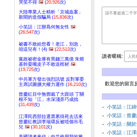
哭笑不得
🖼️
(
20,926
次)
大陸專業人士精析「京城血案」
新聞的造假騙局 (
15,836
次)
小笑話：江辦爲何無女性
🖼️
(
26,547
次)
祕書不敢給您看！老江，別急，
咱這兒有！(4)
🖼️
(
22,513
次)
讀者暱稱:
黨政祕密金庫有黑錢三萬億 朱熔
基幹耍嘴皮子不敢送棺材
🖼️
(
19,725
次)
中共軍方發出強烈訊號 反對軍委
歡迎您的留言
主席試圖擴大權力運作 (
16,210
次)
曾慶紅目中無鄧栽了大跟頭 丁關
根不知「江」水深淺弄巧成拙
(
31,439
次)
小笑話：江
小笑話：曾慶
江澤民西部拉選票累得死去活來
曾慶紅教訓李瑞環反被噎個吊毛
小笑話：關於
兒
🖼️
(
30,101
次)
小笑話：江澤
美國讀者來信：中共偷用我的雅