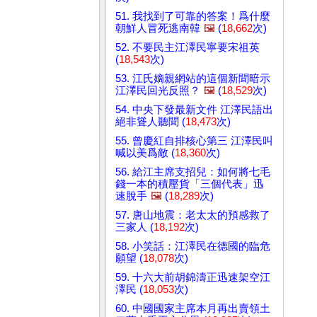
51. 我找到了可靠的答案！爲什麼
朝鮮人冒死逃南韓
🖼️
(
18,662
次)
52. 不要民主江澤民寧要宋祖英
(
18,543
次)
53. 江氏嫡親網站的這個新聞暗示
江澤民回光反照？
🖼️
(
18,529
次)
54. 中央下發最新文件 江澤民語出
絕非聳人聽聞 (
18,473
次)
55. 曾慶紅自排核心第三 江澤民叫
喊以美爲敵 (
18,360
次)
56. 給江主席支招兒：如何將七毛
錢一本的積壓貨「三個代表」迅
速脫手
🖼️
(
18,289
次)
57. 唐山地震：老太太的預感救了
三家人 (
18,192
次)
58. 小笑話：江澤民在德國的臨危
願望 (
18,078
次)
59. 十六大前胡錦濤正迅速架空江
澤民 (
18,053
次)
60. 中國國家主席本月再出賣領土