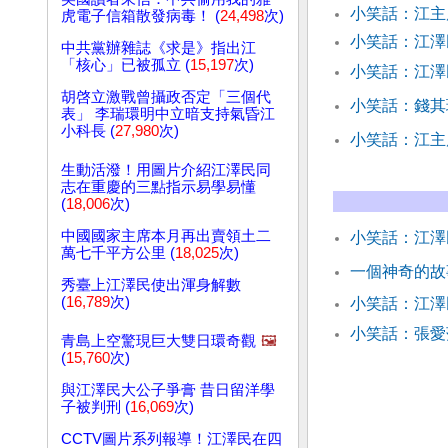
小笑話：江主
虎電子信箱散發病毒！ (
24,498
次)
小笑話：江澤
中共黨辦雜誌《求是》指出江
「核心」已被孤立 (
15,197
次)
小笑話：江澤
胡啓立激戰曾攝政否定「三個代
小笑話：錢其
表」 李瑞環明中立暗支持氣昏江
小科長 (
27,980
次)
小笑話：江主
生動活潑！用圖片介紹江澤民同
志在重慶的三點指示易學易懂
(
18,006
次)
中國國家主席本月再出賣領土二
小笑話：江澤
萬七千平方公里 (
18,025
次)
一個神奇的故
秀臺上江澤民使出渾身解數
(
16,789
次)
小笑話：江
小笑話：張愛
青島上空驚現巨大雙日環奇觀
🖼️
(
15,760
次)
與江澤民大公子爭膏 昔日留洋學
子被判刑 (
16,069
次)
CCTV圖片系列報導！江澤民在四