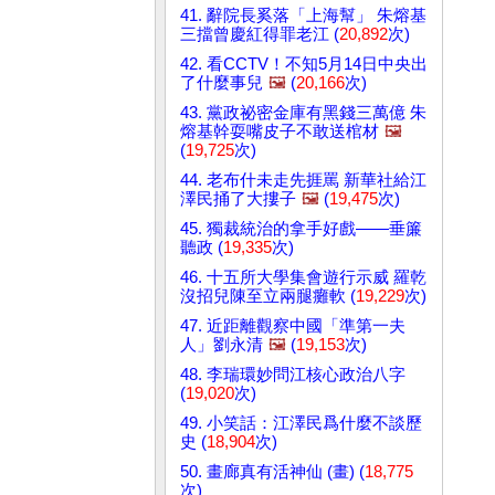
41. 辭院長奚落「上海幫」 朱熔基
三擋曾慶紅得罪老江 (
20,892
次)
42. 看CCTV！不知5月14日中央出
了什麼事兒
🖼️
(
20,166
次)
43. 黨政祕密金庫有黑錢三萬億 朱
熔基幹耍嘴皮子不敢送棺材
🖼️
(
19,725
次)
44. 老布什未走先捱罵 新華社給江
澤民捅了大摟子
🖼️
(
19,475
次)
45. 獨裁統治的拿手好戲——垂簾
聽政 (
19,335
次)
46. 十五所大學集會遊行示威 羅乾
沒招兒陳至立兩腿癱軟 (
19,229
次)
47. 近距離觀察中國「準第一夫
人」劉永清
🖼️
(
19,153
次)
48. 李瑞環妙問江核心政治八字
(
19,020
次)
49. 小笑話：江澤民爲什麼不談歷
史 (
18,904
次)
50. 畫廊真有活神仙 (畫) (
18,775
次)