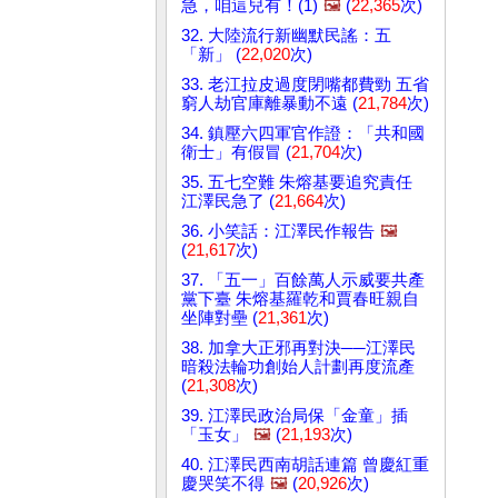
急，咱這兒有！(1)
🖼️
(
22,365
次)
32. 大陸流行新幽默民謠：五
「新」 (
22,020
次)
33. 老江拉皮過度閉嘴都費勁 五省
窮人劫官庫離暴動不遠 (
21,784
次)
34. 鎮壓六四軍官作證：「共和國
衛士」有假冒 (
21,704
次)
35. 五七空難 朱熔基要追究責任
江澤民急了 (
21,664
次)
36. 小笑話：江澤民作報告
🖼️
(
21,617
次)
37. 「五一」百餘萬人示威要共產
黨下臺 朱熔基羅乾和賈春旺親自
坐陣對壘 (
21,361
次)
38. 加拿大正邪再對決──江澤民
暗殺法輪功創始人計劃再度流產
(
21,308
次)
39. 江澤民政治局保「金童」插
「玉女」
🖼️
(
21,193
次)
40. 江澤民西南胡話連篇 曾慶紅重
慶哭笑不得
🖼️
(
20,926
次)