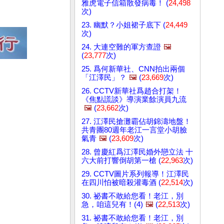
雅虎電子信箱散發病毒！ (
24,498
次)
23. 幽默？小姐裙子底下 (
24,449
次)
24. 大連空難的軍方查證
🖼️
(
23,777
次)
25. 爲何新華社、CNN拍出兩個
「江澤民」？
🖼️
(
23,669
次)
26. CCTV新華社爲趙合打架！
《焦點謊談》導演業餘演員九流
🖼️
(
23,662
次)
27. 江澤民搶灘霸佔胡錦濤地盤！
共青團80週年老江一言堂小胡臉
氣青
🖼️
(
23,609
次)
28. 曾慶紅爲江澤民婚外戀立法 十
六大前打響倒胡第一槍 (
22,963
次)
29. CCTV圖片系列報導！江澤民
在四川怕被暗殺灌毒酒 (
22,514
次)
30. 祕書不敢給您看！老江，別
急，咱這兒有！(4)
🖼️
(
22,513
次)
31. 祕書不敢給您看！老江，別