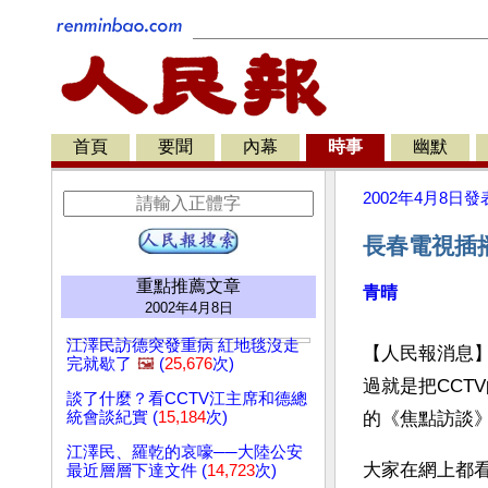
首頁
要聞
內幕
時事
幽默
2002年4月8日
發
長春電視插
重點推薦文章
青晴
2002年4月8日
江澤民訪德突發重病 紅地毯沒走
【人民報消息
完就歇了
🖼️
(
25,676
次)
過就是把CC
談了什麼？看CCTV江主席和德總
統會談紀實 (
15,184
次)
的《焦點訪談
江澤民、羅乾的哀嚎──大陸公安
大家在網上都
最近層層下達文件 (
14,723
次)