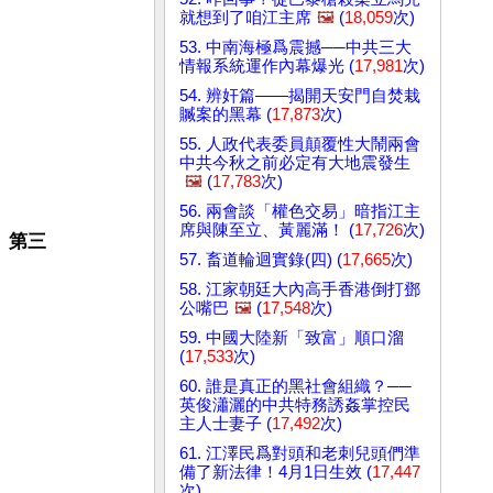
就想到了咱江主席
🖼️
(
18,059
次)
53. 中南海極爲震撼──中共三大
情報系統運作內幕爆光 (
17,981
次)
54. 辨奸篇——揭開天安門自焚栽
贓案的黑幕 (
17,873
次)
55. 人政代表委員顛覆性大鬧兩會
中共今秋之前必定有大地震發生
🖼️
(
17,783
次)
56. 兩會談「權色交易」暗指江主
席與陳至立、黃麗滿！ (
17,726
次)
」第三
57. 畜道輪迴實錄(四) (
17,665
次)
58. 江家朝廷大內高手香港倒打鄧
公嘴巴
🖼️
(
17,548
次)
59. 中國大陸新「致富」順口溜
(
17,533
次)
60. 誰是真正的黑社會組織？──
英俊瀟灑的中共特務誘姦掌控民
主人士妻子 (
17,492
次)
61. 江澤民爲對頭和老刺兒頭們準
備了新法律！4月1日生效 (
17,447
次)