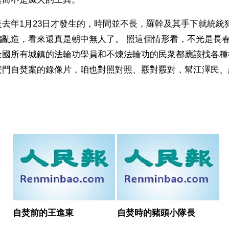
去年1月23日才發生的，時間並不長，羅幹及其手下就統統
編亂造，看來還真是朝中無人了。 照這個情形看，不光是長
全國所有城鎮的法輪功學員和不煉法輪功的民衆都應該找各種
安門自焚案的錄像片，咱也對照對照、覈對覈對，幫江澤民、
自焚前的王進東
自焚時的豬頭小隊長