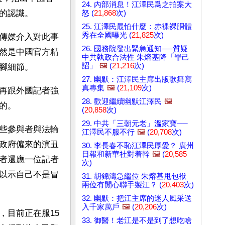
24. 內部消息！江澤民爲之拍案大
的認識。
怒 (
21,868
次)
25. 江澤民最怕什麼：赤裸裸胴體
秀在全國曝光 (
21,825
次)
傳媒介入對此事
26. 國務院發出緊急通知──質疑
然是中國官方精
中共執政合法性 朱熔基降「罪己
詔」
🖼️
(
21,216
次)
腳細節。
27. 幽默：江澤民主席出版歌舞寫
真專集
🖼️
(
21,109
次)
再跟外國記者強
28. 歡迎繼續幽默江澤民
🖼️
的。
(
20,858
次)
29. 中共「三朝元老」溫家寶──
些參與者與法輪
江澤民不服不行
🖼️
(
20,708
次)
政府僱來的演丑
30. 李長春不恥江澤民厚愛？ 廣州
日報和新華社對着幹
🖼️
(
20,585
者還應一位記者
次)
以示自己不是冒
31. 胡錦濤急繼位 朱熔基甩包袱
兩位有閒心聯手製江？ (
20,403
次)
32. 幽默：把江主席的迷人風采送
入千家萬戶
🖼️
(
20,206
次)
，目前正在服15
33. 御醫！老江是不是到了想吃啥