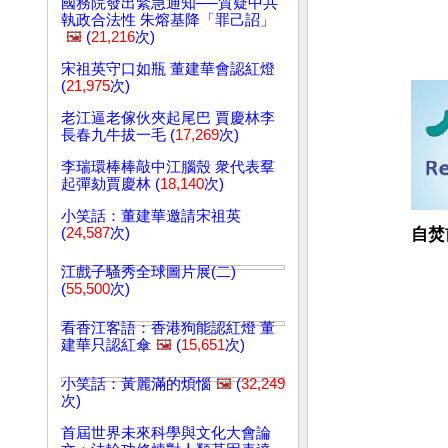
國務院發出緊急通知──質疑中共
執政合法性 朱熔基降「罪己詔」
🖼️
(
21,216
次)
宋祖英守口如瓶 董建華會認紅燈
(
21,975
次)
老江逼老傢伙夾起尾巴 賈慶林李
長春九牛拔一毛 (
17,269
次)
李瑞環棒棒敲中江腦殼 衆代表羣
起彈劾賈慶林 (
18,140
次)
小笑話：董建華邀請宋祖英
(
24,587
次)
自焚
江戲子騷秀全球圖片展(二)
(
55,500
次)
看香江客語：香港狗能認紅燈 董
建華只認紅傘
🖼️
(
15,651
次)
小笑話：黃麗滿的煩惱
🖼️
(
32,249
次)
首屆世界未來科學與文化大會論