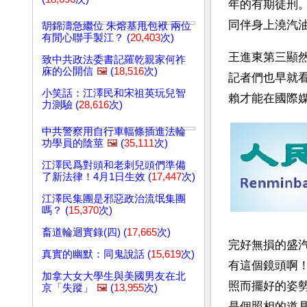
年的有期徒刑
同伴身上澆汽
胡錦濤急繼位 朱熔基甩包袱 兩位
有閒心聯手製江？ (
20,403
次)
王進東第三顯
致中共政法委書記羅乾親家何祚
庥的公開信
🖼️
(
18,516
次)
記者們也早就
小笑話：江澤民和宋祖英玩兒智
賴才能在國際
力測驗 (
28,616
次)
中共警察用自行車輻條插進法輪
功學員的陰莖
🖼️
(
35,111
次)
江澤民爲對頭和老刺兒頭們準備
了新法律！4月1日生效 (
17,447
次)
江澤民集團是邪惡政治流氓集團
嗎？ (
15,370
次)
畜道輪迴實錄(四) (
17,665
次)
完好無損的盛
真實的幽默：同鬼說話 (
15,619
次)
有這個鏡頭啊
加拿大女大學生與美國男友在北
照而擺好的姿
京「失蹤」
🖼️
(
13,955
次)
是個照相的道