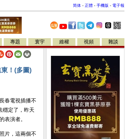
简体
-
正體
-
手機版
-
電子報
專題
寰宇
維權
視頻
雜談
東！(多圖)
長春電視插播不
法穩定了，昨天
的表演者。
照片，這兩個不