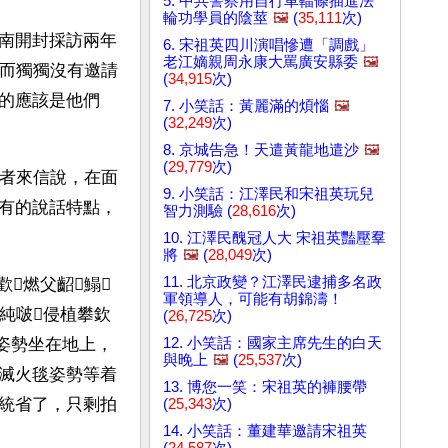
5. 中共警察用自行車輻條插進法
輪功學員的陰莖
🖼️
(
35,111
次)
南開封採訪兩年
6. 宋祖英四川演唱慘遭「調戲」
老江嫡親周永康大罵廣安縣委
🖼️
，而獨獨沒有邀請
(
34,915
次)
的應該是他們
7. 小笑話：黃麗滿的煩惱
🖼️
(
32,249
次)
8. 京城告急！天遣黃龍地遣沙
🖼️
(
29,779
次)
讀者來信說，在面
9. 小笑話：江澤民和宋祖英玩兒
有的說話特點，
智力測驗 (
28,616
次)
10. 江澤民醜冠人大 宋祖英豔壓羣
將
🖼️
(
28,049
次)
11. 北京政變？江澤民逮捕多名政
歡燃父齠鰨
軍領導人，可能有胡錦濤！
純啵侵植攀欽
(
26,725
次)
12. 小笑話：國家主席先生的白天
姿勢坐在地上，
與晚上
🖼️
(
25,537
次)
滅火毯姿勢等着
13. 博您一笑：宋祖英的褲腰帶
統省了，只剩拍
(
25,343
次)
14. 小笑話：董建華邀請宋祖英
(
24,587
次)