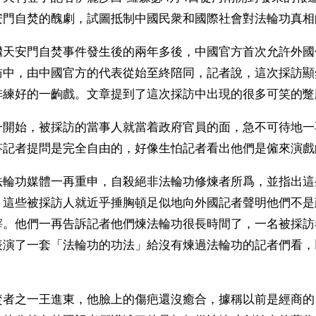
安門自焚的醜劇，試圖抵制中國民衆和國際社會對法輪功真相
繼天安門自焚事件發生後的兩年多後，中國官方首次允許外國
訪中，由中國官方的代表從始至終陪同，記者說，這次採訪顯
排練好的一齣戲。文章提到了這次採訪中出現的很多可笑的蹩
一開始，被採訪的當事人就當着政府官員的面，急不可待地一
答記者提問是完全自由的，好像生怕記者看出他們是僱來演戲
法輪功媒體一再重申，自殺絕非法輪功修煉者所爲，並指出這
，這些被採訪人就近乎捶胸頓足似地向外國記者聲明他們不是
滓。他們一再告訴記者他們煉法輪功很長時間了，一名被採訪
表演了一套「法輪功的功法」給沒有煉過法輪功的記者們看，
焚者之一王進東，他臉上的傷疤還沒癒合，據稱以前是經商的