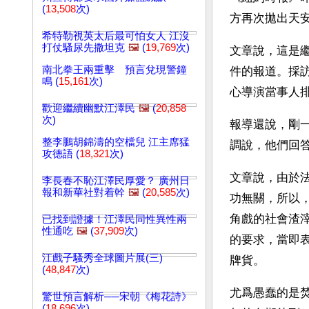
(
13,508
次)
方再次拋出天
希特勒視英太后最可怕女人 江沒
打仗騷尿先撒坦克
🖼️
(
19,769
次)
文章說，這是
南北拳王兩重擊 預言兌現警鐘
件的報道。採
鳴 (
15,161
次)
心導演當事人
歡迎繼續幽默江澤民
🖼️
(
20,858
次)
報導還說，剛
整李鵬胡錦濤的空檔兒 江主席猛
調說，他們回
攻德語 (
18,321
次)
文章說，由於
李長春不恥江澤民厚愛？ 廣州日
報和新華社對着幹
🖼️
(
20,585
次)
功無關，所以
角戲的社會渣
已找到證據！江澤民同性異性兩
性通吃
🖼️
(
37,909
次)
的要求，當即
江戲子騷秀全球圖片展(三)
牌貨。 
(
48,847
次)
尤爲愚蠢的是
驚世預言解析──宋朝《梅花詩》
(
18,696
次)