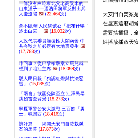
一條沒有白吃東北父老高粱米的
山東漢子──遲浩田將軍反對出兵
大慶遼陽
🖼️
(
22,464
次)
天安門自焚案是
在屋裏這麼胡
毫不隱晦!人民網號召「把布什驅
逐出白宮」
🖼️
(
16,032
次)
需要搞插播，
人政代表委員顛覆性大鬧兩會 中
姓播放播放天
共今秋之前必定有大地震發生
🖼️
(
17,783
次)
咋回事？從巴黎槍殺案立馬兒就
想到了咱江主席
🖼️
(
18,059
次)
駁人民日報「狗認紅燈與抗法惡
習」 (
15,035
次)
「兩會」欲罷免陳至立 江澤民暴
跳如雷查背景 (
18,273
次)
寧夏軍警公安大激戰 三百餘「勇
士」魂歸西 (
18,416
次)
辨奸篇——揭開天安門自焚栽贓
案的黑幕 (
17,873
次)