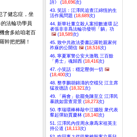
詩》 (
18,696
次)
43. 笑話：江澤民追查江綿恆的生
犯了健忘症，坐
活作風問題 (
18,689
次)
春的法輪功學員
44. 新華社董立殺人案招數連環 記
者張非非爲法輪功發明「躺」功
機會多給咱老百
🖼️
(
18,589
次)
羅幹把把關！
45. 致中共政法委書記羅乾親家何
祚庥的公開信
🖼️
(
18,516
次)
46. 寧夏軍警公安大激戰 三百餘
「勇士」魂歸西 (
18,416
次)
47. 小笑話：穩定壓倒一切
🖼️
(
18,400
次)
48. 整李鵬胡錦濤的空檔兒 江主席
猛攻德語 (
18,321
次)
49. 「兩會」欲罷免陳至立 江澤民
暴跳如雷查背景 (
18,273
次)
50. 李瑞環棒棒敲中江腦殼 衆代表
羣起彈劾賈慶林 (
18,140
次)
51. 江澤民內侄周永康爲宋祖英主
持公道 (
18,113
次)
52. 咋回事？從巴黎槍殺案立馬兒