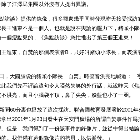
今除了江澤民集團以外沒有人提出異議。
《焦點訪談》提供的錄像，很多觀衆幾乎同時發現昨天接受採訪
隊長王進東不是一個人。也就是說在輿論的壓力下，豬頭小隊
換一個瘦點兒的，《焦點訪談》急忙推出了第三個王進東！
個王進東，自焚的那個表演者B，只好叫豬頭小隊長，而表演
3日，大圓腦袋的豬頭小隊長「自焚」時聲音洪亮地喊道：「
在此我們先不評論這句令人啞然失笑的外行話，就說昨天《焦
就不洪亮，而且小腦袋平頂，鼻子尖尖，臉盤也小了一圈。
臺新聞60分裏也播放了這次採訪。聯合國教育發展署於2001年
拿出2001年1月23日發生在天安門廣場的所謂自焚事件作
據。但是，我們得到了一份該事件的錄像片，並從中得出結論
演的。我們備有這個錄像片的拷貝，以供派發。」