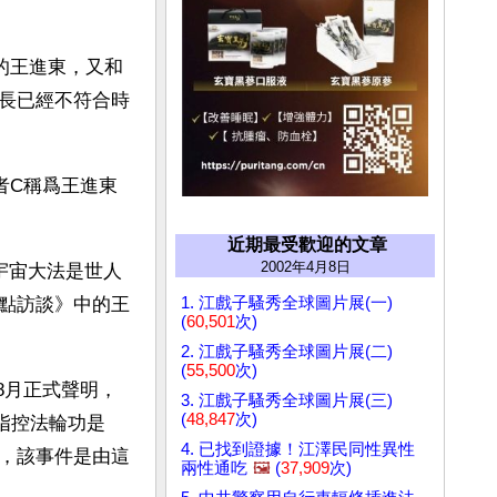
的王進東，又和
長已經不符合時
者C稱爲王進東
近期最受歡迎的文章
2002年4月8日
宇宙大法是世人
1. 江戲子騷秀全球圖片展(一)
點訪談》中的王
(
60,501
次)
2. 江戲子騷秀全球圖片展(二)
(
55,500
次)
8月正式聲明，
3. 江戲子騷秀全球圖片展(三)
(
48,847
次)
爲指控法輪功是
4. 已找到證據！江澤民同性異性
，該事件是由這
兩性通吃
🖼️
(
37,909
次)