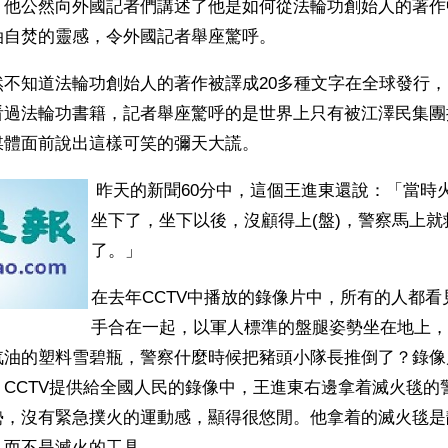
。他公然向外國記者們講述了他是如何從法輪功創始人的著作
油自焚的靈感，令外國記者舉座驚呼。
然不知道法輪功創始人的著作被譯成20多種文字在全球發行
看過法輪功書籍，記者舉座驚呼的是世界上只有被江澤民集團
媒體面前說出這樣可笑的彌天大謊。
 昨天的新聞60分中，這個王進東還說：「當時
坐下了，坐下以後，沒顧得上(盤)，警察馬上
了。」
在去年CCTV中播放的錄像片中，所有的人都看
手合在一起，以軍人標準的盤腿姿勢坐在地上，
汽油的塑料雪碧瓶，警察什麼時候把豬頭小隊長推倒了？錄像
！CCTV提供給全國人民的錄像中，王進東右邊拿着滅火毯的
勢，沒有緊急撲火的運動感，顯得很悠閒。他拿着的滅火毯是
具而不是滅火的工具。