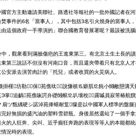
中國官方主動邀請美聯社、路透社等報社的一批外國記者在河
自焚事件的6名「當事人」，其中包括3名引火燒身的當事人
是由這個政府一手導演的」聯合國教育發展署呢？最該被洗腦
0分中，觀衆看到滿臉傷疤的王進東第三。有北京土生土長的
進東第三說話不但沒有河南口音，而且還夾帶着只有北京人才
京公安派去演苦肉計的「托兒」或者收買的火災病人。
苑倏掛槿坊勒保苑僬呔說慊稹⒖癖肌⒓飩小⒅敝戀溝夭
Э掌迫齲苑僬咴諤弁礎⒅舷⒓叭壤稅露嘁員寂芾椿航饌
摹？扇ツ甑縭硬シ諾淖苑俸蟮耐踅獴是以中國軍人標準的盤腿
着完好無損的盛汽油的塑料雪碧瓶。身後居然還站了一個手拿
着火的人狂奔、尖叫、近乎癲狂奔跑的表現等等人的本能都統
衣情況時的表現。