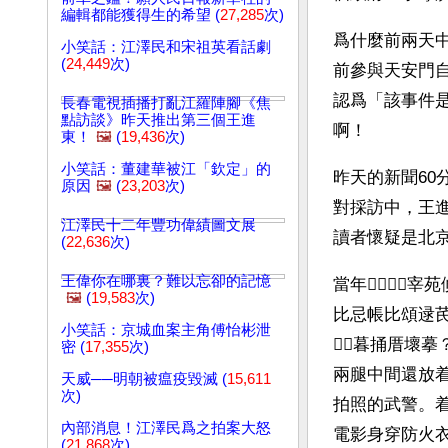
編輯都能獲得生的希望 (
27,285
次)
爲什麼前兩天
小笑話：江澤民和宋祖英看話劇
(
24,449
次)
前參與天安門
認爲「該事件
長春電視插播打亂江羅陣腳《焦
點訪談》昨天推出第三個王進
啊！
東！
🖼️
(
19,436
次)
小笑話：董建華被江「欽定」的
昨天的新聞6
原因
🖼️
(
23,203
次)
對採訪中，王
江澤民十二年豐功偉績圖文展
讀者懷疑是北
(
22,636
次)
王偉你在哪裏？難以忘卻的記憶
當年宰
🖼️
(
19,583
次)
比忌帳比頌逯芪
小笑話：京城血案主角傅怡彬泄
５暮捅厝壞
密 (
17,355
次)
兩腿中間還放
天威──明朝被瘟疫毀滅 (
15,611
次)
拍照的武警。
內部消息！江澤民爲之拍案大怒
電影身穿防火
(
21,868
次)