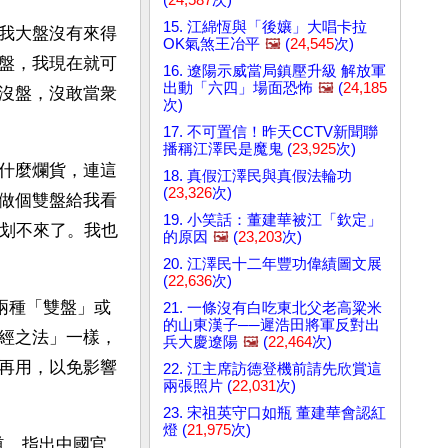
15. 江綿恆與「後孃」大唱卡拉
我大盤沒有來得
OK氣煞王冶平
🖼️
(
24,545
次)
盤，我現在就可
16. 遼陽示威當局鎮壓升級 解放軍
出動「六四」場面恐怖
🖼️
(
24,185
沒盤，沒敢當衆
次)
17. 不可置信！昨天CCTV新聞聯
播稱江澤民是魔鬼 (
23,925
次)
什麼爛貨，連這
18. 真假江澤民與真假法輪功
(
23,326
次)
做個雙盤給我看
19. 小笑話：董建華被江「欽定」
就划不來了。我也
的原因
🖼️
(
23,203
次)
20. 江澤民十二年豐功偉績圖文展
(
22,636
次)
兩種「雙盤」或
21. 一條沒有白吃東北父老高粱米
的山東漢子──遲浩田將軍反對出
經之法」一樣，
兵大慶遼陽
🖼️
(
22,464
次)
再用，以免影響
22. 江主席訪德登機前請先欣賞這
兩張照片 (
22,031
次)
23. 宋祖英守口如瓶 董建華會認紅
燈 (
21,975
次)
道，指出中國官