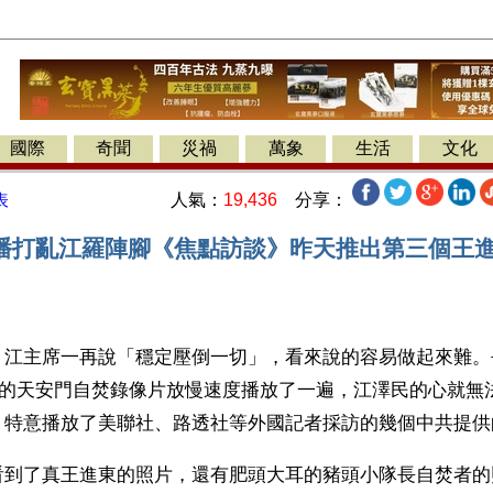
國際
奇聞
災禍
萬象
生活
文化
人氣：
19,436
分享：
表
播打亂江羅陣腳《焦點訪談》昨天推出第三個王進
】江主席一再說「穩定壓倒一切」，看來說的容易做起來難。
TV的天安門自焚錄像片放慢速度播放了一遍，江澤民的心就無
》特意播放了美聯社、路透社等外國記者採訪的幾個中共提供
看到了真王進東的照片，還有肥頭大耳的豬頭小隊長自焚者的