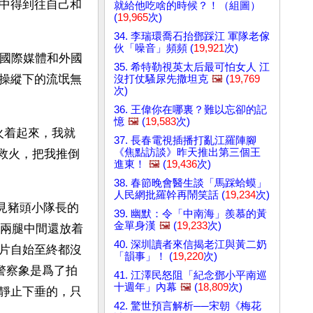
中得到往自己和
就給他吃啥的時候？！（組圖）
(
19,965
次)
34. 李瑞環喬石抬鄧踩江 軍隊老傢
伙「噪音」頻頻 (
19,921
次)
，國際媒體和外國
35. 希特勒視英太后最可怕女人 江
操縱下的流氓無
沒打仗騷尿先撒坦克
🖼️
(
19,769
次)
36. 王偉你在哪裏？難以忘卻的記
憶
🖼️
(
19,583
次)
火着起來，我就
37. 長春電視插播打亂江羅陣腳
《焦點訪談》昨天推出第三個王
就救火，把我推倒
進東！
🖼️
(
19,436
次)
38. 春節晚會醫生談「馬踩蛤蟆」
人民網批羅幹再鬧笑話 (
19,234
次)
見豬頭小隊長的
39. 幽默：令「中南海」羨慕的黃
金單身漢
🖼️
(
19,233
次)
兩腿中間還放着
40. 深圳讀者來信揭老江與黃二奶
片自始至終都沒
「韻事」！ (
19,220
次)
警察象是爲了拍
41. 江澤民怒阻「紀念鄧小平南巡
十週年」內幕
🖼️
(
18,809
次)
靜止下垂的，只
42. 驚世預言解析──宋朝《梅花