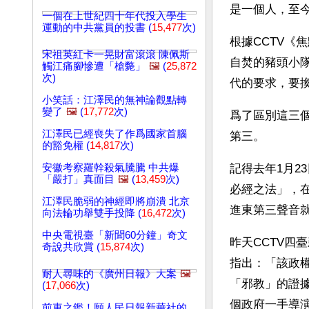
是一個人，至
一個在上世紀四十年代投入學生
運動的中共黨員的投書 (
15,477
次)
根據CCTV
宋祖英紅卡一晃財富滾滾 陳佩斯
自焚的豬頭小
觸江痛腳慘遭「槍斃」
🖼️
(
25,872
次)
代的要求，要
小笑話：江澤民的無神論觀點轉
變了
🖼️
(
17,772
次)
爲了區別這三
江澤民已經喪失了作爲國家首腦
第三。
的豁免權 (
14,817
次)
安徽考察羅幹殺氣騰騰 中共爆
記得去年1月2
「嚴打」真面目
🖼️
(
13,459
次)
必經之法」，
江澤民脆弱的神經即將崩潰 北京
進東第三聲音
向法輪功舉雙手投降 (
16,472
次)
中央電視臺「新聞60分鐘」奇文
昨天CCTV四
奇說共欣賞 (
15,874
次)
指出：「該政權
耐人尋味的《廣州日報》大案
🖼️
「邪教」的證
(
17,066
次)
個政府一手導
前車之鑑！願人民日報新華社的