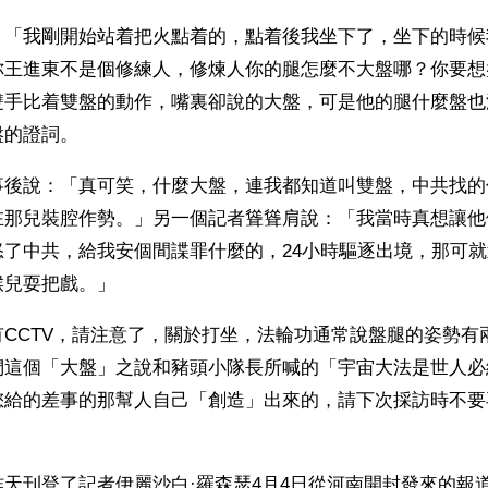
：「我剛開始站着把火點着的，點着後我坐下了，坐下的時候
你王進東不是個修練人，修煉人你的腿怎麼不大盤哪？你要想
雙手比着雙盤的動作，嘴裏卻說的大盤，可是他的腿什麼盤也
盤的證詞。
事後說：「真可笑，什麼大盤，連我都知道叫雙盤，中共找的
在那兒裝腔作勢。」另一個記者聳聳肩說：「我當時真想讓他
怒了中共，給我安個間諜罪什麼的，24小時驅逐出境，那可
猴兒耍把戲。」
有CCTV，請注意了，關於打坐，法輪功通常說盤腿的姿勢有
們這個「大盤」之說和豬頭小隊長所喊的「宇宙大法是世人必
您給的差事的那幫人自己「創造」出來的，請下次採訪時不要
天刊登了記者伊麗沙白·羅森瑟4月4日從河南開封發來的報