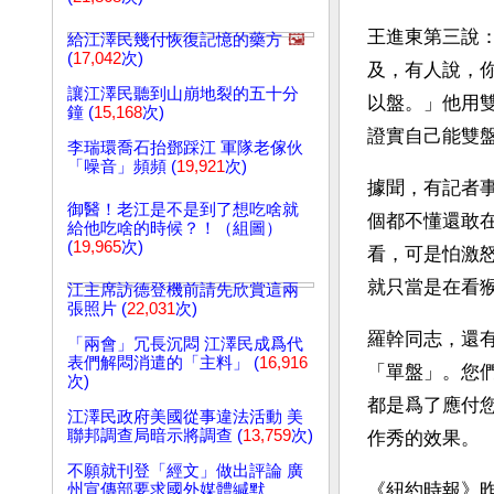
王進東第三說
給江澤民幾付恢復記憶的藥方
🖼️
(
17,042
次)
及，有人說，
讓江澤民聽到山崩地裂的五十分
以盤。」他用
鐘 (
15,168
次)
證實自己能雙
李瑞環喬石抬鄧踩江 軍隊老傢伙
「噪音」頻頻 (
19,921
次)
據聞，有記者
御醫！老江是不是到了想吃啥就
個都不懂還敢
給他吃啥的時候？！（組圖）
(
19,965
次)
看，可是怕激
就只當是在看
江主席訪德登機前請先欣賞這兩
張照片 (
22,031
次)
羅幹同志，還
「兩會」冗長沉悶 江澤民成爲代
表們解悶消遣的「主料」 (
16,916
「單盤」。您
次)
都是爲了應付
江澤民政府美國從事違法活動 美
聯邦調查局暗示將調查 (
13,759
次)
作秀的效果。
不願就刊登「經文」做出評論 廣
《紐約時報》昨
州宣傳部要求國外媒體緘默