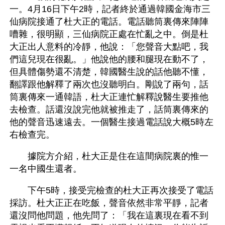
一。4月16日下午2時，記者終於通過韓國金海市三
仙病院接通了杜大正的電話。電話聽筒裏傳來陣陣
嘈雜，很明顯，三仙病院正處在忙亂之中。倒是杜
大正出人意料的冷靜，他說：「您聲音大點吧，我
們這兒現在很亂。」他說他的腰和腿現在動不了，
但具體傷勢還不清楚，韓國醫生說的話他聽不懂，
翻譯跟他解釋了兩次也沒聽明白。剛說了兩句，話
筒裏傳來一通韓語，杜大正連忙解釋說醫生要推他
去檢查。話還沒說完他就被推走了，話筒裏傳來的
他的聲音迅速遠去。一個醫生接過電話說大概5時左
右檢查完。
　　據院方介紹，杜大正是住在這間病院裏的惟一
一名中國生還者。
　　下午5時，接受完檢查的杜大正再次接受了電話
採訪。杜大正正在吃飯，聲音依然非常平靜，記者
還沒問他問題，他先問了：「我在這裏現在看不到