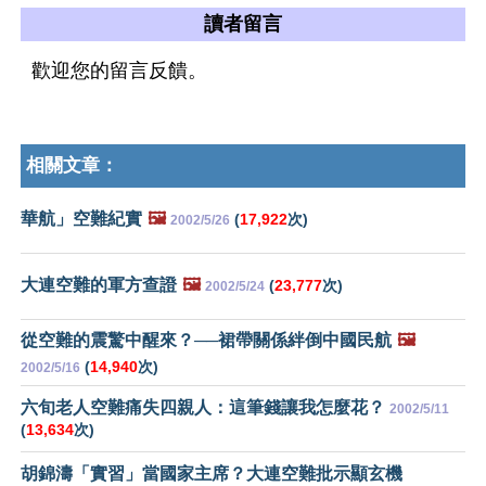
讀者留言
歡迎您的留言反饋。
相關文章：
華航」空難紀實
🖼️
(
17,922
次)
2002/5/26
大連空難的軍方查證
🖼️
(
23,777
次)
2002/5/24
從空難的震驚中醒來？──裙帶關係絆倒中國民航
🖼️
(
14,940
次)
2002/5/16
六旬老人空難痛失四親人：這筆錢讓我怎麼花？
2002/5/11
(
13,634
次)
胡錦濤「實習」當國家主席？大連空難批示顯玄機