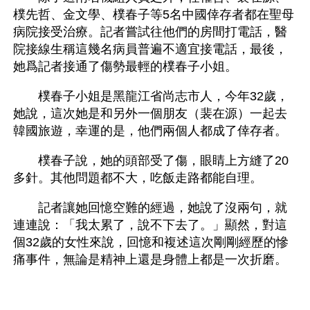
樸先哲、金文學、樸春子等5名中國倖存者都在聖母
病院接受治療。記者嘗試往他們的房間打電話，醫
院接線生稱這幾名病員普遍不適宜接電話，最後，
她爲記者接通了傷勢最輕的樸春子小姐。
　　樸春子小姐是黑龍江省尚志市人，今年32歲，
她說，這次她是和另外一個朋友（裴在源）一起去
韓國旅遊，幸運的是，他們兩個人都成了倖存者。
　　樸春子說，她的頭部受了傷，眼睛上方縫了20
多針。其他問題都不大，吃飯走路都能自理。
　　記者讓她回憶空難的經過，她說了沒兩句，就
連連說：「我太累了，說不下去了。」顯然，對這
個32歲的女性來說，回憶和複述這次剛剛經歷的慘
痛事件，無論是精神上還是身體上都是一次折磨。