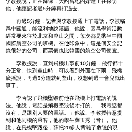
李教授說，正在錄像，大約當地的媒體正在採訪
他，他讓記者過5分鐘再打過去。
　　再過5分鐘，記者與李教授通上了電話，李被稱
爲中國通，能流利地說漢語。他說，因爲學術活動
經常要來往於北京和釜山之間，每次都是乘坐中國
國際航空公司的班機。在他印象中，這是個安全記
錄很好的公司，而票價也比韓國的航空公司便宜。
　　李教授說，直到飛機出事前10分鐘，飛行都十
分正常。快到釜山時，可以看到外面在下雨，飛機
廣播說，再過5分鐘就到釜山，沒想到過一會兒就出
事了。
　　李否認了飛機墜毀前他在飛機上打電話的說
法。他說，電話是飛機墜毀後才打的。「我電話都
沒有，是跟別人要的電話。」他說。李教授特意提
到和他同機的乘客，他的學生薛玉秀（音）。他
說，在飛機墜毀後，薛把20多人背離了危險的現