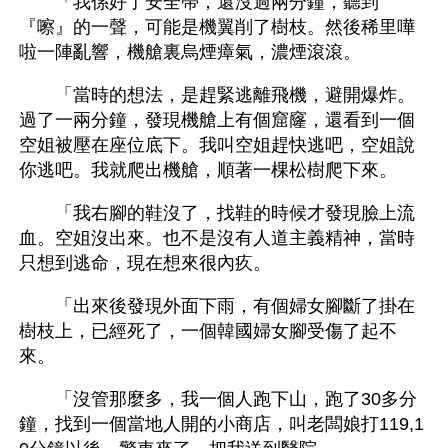
　　「我係好了安全帶，還沒過兩分鐘，聽到
『嚓』的一聲，可能是機翼削了樹枝。然後稀里嘩
啦一陣亂響，機艙裏烏煙瘴氣，濃煙滾滾。
　　「當時的想法，是趕緊逃離飛機，避開爆炸。
過了一兩分鐘，發現機艙上有個窟窿，還看到一個
空姐被壓在座位底下。我叫空姐趕快逃吧，空姐說
你逃吧。我就爬出機艙，順著一棵松樹爬下來。
　　「我右腳的鞋沒了，找鞋的時候才發現臉上流
血。空姐沒出來。也不是沒有人道主義精神，當時
只想到逃命，現在想來很內疚。
　　「出來後發現外面下雨，有個婦女腳斷了掛在
樹枝上，已經死了，一個韓國婦女腳受傷了起不
來。
　　「沒管那麼多，我一個人跑下山，跑了30多分
鐘，找到一個當地人開的小商店，叫老闆娘打119,1