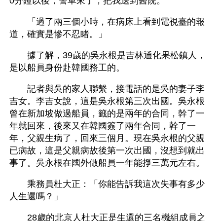
0分鐘以後，警車來了，把我送到醫院。
　　「過了兩三個小時，在病床上看到電視臺的報
道，確實是慘不忍睹。」
　　據了解，39歲的吳永根是吉林通化果松鎮人，
是以船員身份赴韓國務工的。
　　記者與吳的家人聯繫，接電話的是吳的妻子李
吉女。李吉女說，這是吳永根第三次出國。吳永根
曾在新加坡做過船員，籤的是兩年的合同，幹了一
年就回來，後來又在韓國簽了兩年合同，幹了一
年，父親生病了，回來三個月。現在吳永根的父親
已病故，這是父親病故後第一次出國，沒想到就出
事了。吳永根在國外做船員一年能掙三萬元左右。
　　乘務員杜大正：「你能告訴我這次失事有多少
人生還嗎？」
　　28歲的北京人杜大正是生還的三名機組成員之