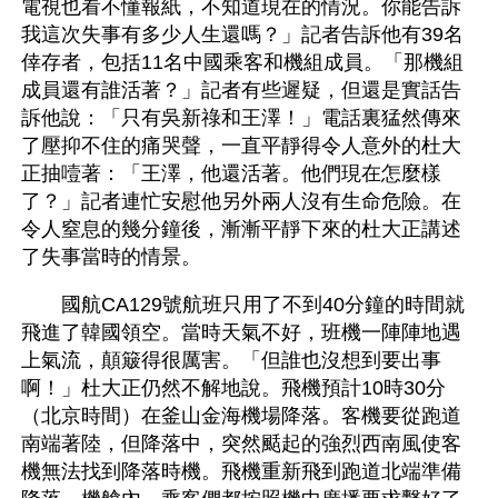
電視也看不懂報紙，不知道現在的情況。你能告訴
我這次失事有多少人生還嗎？」記者告訴他有39名
倖存者，包括11名中國乘客和機組成員。「那機組
成員還有誰活著？」記者有些遲疑，但還是實話告
訴他說：「只有吳新祿和王澤！」電話裏猛然傳來
了壓抑不住的痛哭聲，一直平靜得令人意外的杜大
正抽噎著：「王澤，他還活著。他們現在怎麼樣
了？」記者連忙安慰他另外兩人沒有生命危險。在
令人窒息的幾分鐘後，漸漸平靜下來的杜大正講述
了失事當時的情景。 
　　國航CA129號航班只用了不到40分鐘的時間就
飛進了韓國領空。當時天氣不好，班機一陣陣地遇
上氣流，顛簸得很厲害。「但誰也沒想到要出事
啊！」杜大正仍然不解地說。飛機預計10時30分
（北京時間）在釜山金海機場降落。客機要從跑道
南端著陸，但降落中，突然颳起的強烈西南風使客
機無法找到降落時機。飛機重新飛到跑道北端準備