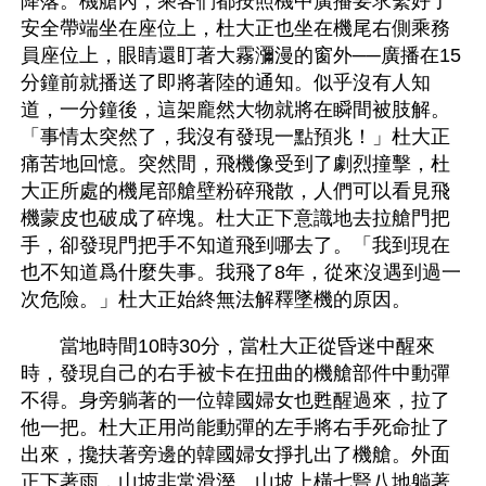
降落。機艙內，乘客們都按照機中廣播要求繫好了
安全帶端坐在座位上，杜大正也坐在機尾右側乘務
員座位上，眼睛還盯著大霧瀰漫的窗外──廣播在15
分鐘前就播送了即將著陸的通知。似乎沒有人知
道，一分鐘後，這架龐然大物就將在瞬間被肢解。
「事情太突然了，我沒有發現一點預兆！」杜大正
痛苦地回憶。突然間，飛機像受到了劇烈撞擊，杜
大正所處的機尾部艙壁粉碎飛散，人們可以看見飛
機蒙皮也破成了碎塊。杜大正下意識地去拉艙門把
手，卻發現門把手不知道飛到哪去了。「我到現在
也不知道爲什麼失事。我飛了8年，從來沒遇到過一
次危險。」杜大正始終無法解釋墜機的原因。
　　當地時間10時30分，當杜大正從昏迷中醒來
時，發現自己的右手被卡在扭曲的機艙部件中動彈
不得。身旁躺著的一位韓國婦女也甦醒過來，拉了
他一把。杜大正用尚能動彈的左手將右手死命扯了
出來，攙扶著旁邊的韓國婦女掙扎出了機艙。外面
正下著雨，山坡非常滑溼。山坡上橫七豎八地躺著