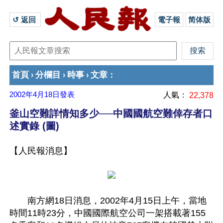
↺ 返回 
電子報
简体版
首頁
分欄目
時事
文章
›
›
›
：
2002年4月18日
發表
人氣：
22,378
釜山空難詳情知多少──中國國航空難倖存者口
述實錄 (圖)
【人民報消息】
　　南方網18日消息，2002年4月15日上午，當地
時間11時23分，中國國際航空公司一架搭載著155