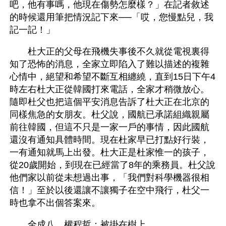
吧，他有事嗎，他現在傷勢怎麼樣？」在記者敘述
的時候還用筆把情況記下來──「哎，您慢點兒，我
記一記！」
　　杜大正的父母在飛機失事後不久就從電視裏得
知了恐怖的消息，全家立即陷入了難以描述的複雜
心情中，絕望和希望不斷互相纏繞，直到15日下午4
時左右杜大正從韓國打來電話，全家才稍微放心。
隨即杜父也把這個平安消息告訴了杜大正在北京的
同樣焦急的女朋友。杜父說，國航已承諾組織親屬
前往韓國，但這不只是一家一戶的事情，因此國航
還沒有通知具體時間。現在杜家早已打點好行裝，
一有通知就馬上出發。杜大正是杜家惟一的孩子，
從20歲開始，到現在已經當了8年的乘務員。杜父說
他們家以前從未想過出事，「我們對科學機器很相
信！」至於以後還讓不讓獨子在空中飛行，杜父一
時也拿不出個答案來。
　　全成八、權程哲：被掛在樹上