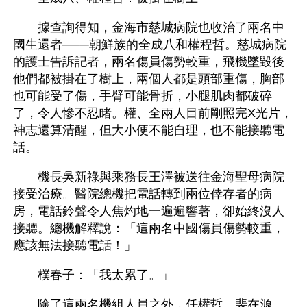
　　據查詢得知，金海市慈城病院也收治了兩名中
國生還者───朝鮮族的全成八和權程哲。慈城病院
的護士告訴記者，兩名傷員傷勢較重，飛機墜毀後
他們都被掛在了樹上，兩個人都是頭部重傷，胸部
也可能受了傷，手臂可能骨折，小腿肌肉都破碎
了，令人慘不忍睹。權、全兩人目前剛照完X光片，
神志還算清醒，但大小便不能自理，也不能接聽電
話。
　　機長吳新祿與乘務長王澤被送往金海聖母病院
接受治療。醫院總機把電話轉到兩位倖存者的病
房，電話鈴聲令人焦灼地一遍遍響著，卻始終沒人
接聽。總機解釋說：「這兩名中國傷員傷勢較重，
應該無法接聽電話！」
　　樸春子：「我太累了。」
　　除了這兩名機組人員之外，任權哲、裴在源、