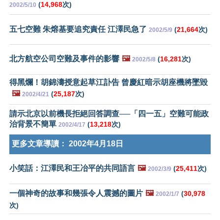
(
14,968
次)
2002/5/10
五七空難 朱熔基要追究責任 江澤民急了
(
21,664
次)
2002/5/9
北方航空公司空難及事件的影響
🖼️
(
16,281
次)
2002/5/8
得黑爛！胡錦濤授意起草江訃告 曾慶紅暗示胡座機將墜毀
🖼️
(
25,187
次)
2002/4/21
請示北京以前機長拒絕回答調查──「四一五」空難可能政
治背景不簡單
(
13,218
次)
2002/4/17
更多文章導讀：
2002年4月18日
小笑話：江澤民和王冶平的共同語言
🖼️
(
25,411
次)
2002/3/9
一個神奇的故事和幾張令人震撼的圖片
🖼️
(
30,978
2002/1/7
次)