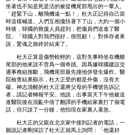
坐著也不知是死是活的被從機尾部甩出的一羣人。
「趕緊下山，離飛機遠一點！」杜大正記得自己當
時這樣喊道。人們互相攙扶著下了山，大約一個小
時後，韓國的救援人員趕到，把傷員們送進了醫
院。「韓國人對我們很好，很照顧！」對倖存者來
說，驚魂之旅終於結束了。
　　杜大正算是傷勢較輕的，這對失事時坐在機艙
尾部的他來說不啻爲一個奇蹟。因爲據韓國建設交
通事務組推斷，飛機尾部最先撞地併發生爆炸。醫
院檢查結果顯示，杜大正受的都是外傷，沒有大
礙。神志清醒的杜大正還將父母的手機號告訴記
者，請記者轉報平安。他說，出事當天下午他被送
進醫院後在混亂中借了翻譯的手機給家裏打了個電
話，但只說了一分鐘，他怕現在家裏人著急。
　　杜大正的父親在北京家中接到記者的電話，一
聽說記者剛採訪了杜大正就馬上詢問：「他還好