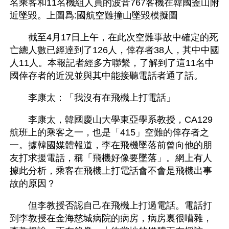
名乘客和11名機組人員的波音767客機在韓國釜山附
近墜毀。上圖爲:國航空難撞山墜毀模擬圖
　　截至4月17日上午，在此次空難事故中確定的死
亡總人數已經達到了126人，倖存者38人，其中中國
人11人。本報記者經多方聯繫，了解到了這11名中
國倖存者的近況並與其中能接聽電話者通了話。
　　李康太：「我沒有在飛機上打電話」
　　李康太，韓國慶山大學東亞學系教授，CA129
航班上的乘客之一，也是「415」空難的倖存者之
一。據韓國媒體報道，李在飛機墜落前曾向他的朋
友打求援電話，稱「飛機好像要墜落」。網上有人
據此分析，乘客在飛機上打電話會不會是飛機出事
故的原因？
　　但李教授否認自己在飛機上打過電話。電話打
到李教授在金海慈城病院的病房，病房裏很嘈雜，