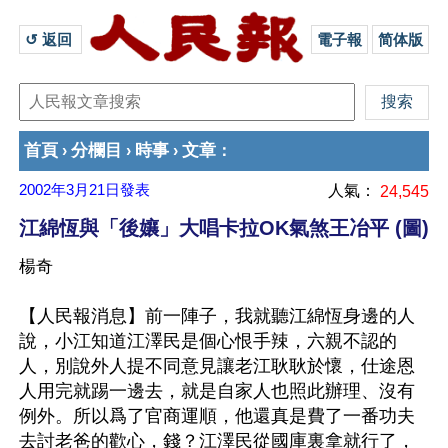
↺ 返回 
電子報
简体版
首頁
分欄目
時事
文章
›
›
›
：
2002年3月21日
發表
人氣：
24,545
江綿恆與「後孃」大唱卡拉OK氣煞王冶平 (圖)
楊奇
【人民報消息】前一陣子，我就聽江綿恆身邊的人
說，小江知道江澤民是個心恨手辣，六親不認的
人，別說外人提不同意見讓老江耿耿於懷，仕途恩
人用完就踢一邊去，就是自家人也照此辦理、沒有
例外。所以爲了官商運順，他還真是費了一番功夫
去討老爸的歡心，錢？江澤民從國庫裏拿就行了，