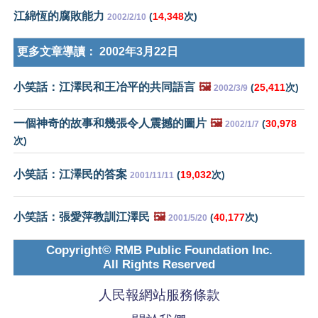
江綿恆的腐敗能力
(
14,348
次)
2002/2/10
更多文章導讀：
2002年3月22日
小笑話：江澤民和王冶平的共同語言
🖼️
(
25,411
次)
2002/3/9
一個神奇的故事和幾張令人震撼的圖片
🖼️
(
30,978
2002/1/7
次)
小笑話：江澤民的答案
(
19,032
次)
2001/11/11
小笑話：張愛萍教訓江澤民
🖼️
(
40,177
次)
2001/5/20
Copyright© RMB Public Foundation Inc.
All Rights Reserved
人民報網站服務條款