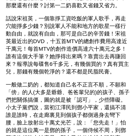
那麼還有什麼？討第一二奶喜歡又省錢又省力。
話說宋祖英，一個靠掙工資吃飯的軍人歌手，再走
穴能掙多少錢？別說軍人不能和地方的歌星一樣行
動自由，就說有自由，那可是自己的辛苦錢！宋祖
英最近出的DVD，十五首MTV的總創作費用高達近
千萬元！每首MTV的創作造價高達六十萬元之多！
誰有這個大手筆？她掙得出來嗎？靠賣出去再賺回
來？報導說每碟售6千多元，有幾個買的？真有買主
兒，那錢有幾個乾淨的？還不都是民脂民膏。
一般做二奶的，都知道自己名不正言不順，不願和
「傍」的人(大多是爺爺、爸爸輩兒的)的孩子、孫子
們把關係搞僵，圖的就是被「認可」，少些障礙。
小太子黨們說，當初江澤民到鄧小平家，還搞不清
誰是誰時，在走廊裏見到個孩子都側過身去彎下
腰，臉上放射出十萬丈光芒，說：「您先走！」怕
的就是這位萬一是鄧的孫子，一個侍候不周，到鄧