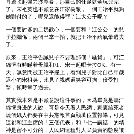
耳邊吹起強力沙塵暴，那自己的仕途就全玩兒完
了。宋祖英也不願意在江家樹敵，一個王冶平就夠
她對付的了，哪兒還能得罪了江大公子呢？
一個要討爹的二奶歡心，一個要和「江公公」的兒
子拉關係，兩個巴掌一拍，就把王冶平給氣暈過去
了。
原來，王冶平告誡兒子不要理那個「騷貨」，可江
綿恆有時瞞着母親和江、宋一起唱卡拉OK。有一
天，無意間被王冶平撞上，看到兒子對比自己年歲
還小的宋祖英，比見了親媽還笑容可掬，倍受打
擊，頓時暈了過去。
其實我本來是不願意說這件事的，因爲畢竟是聽江
綿恆身邊的人說，可是今天看人民網，家裏給死者
燒個紙人都要在中共黨報首頁顯著位置報導，可見
這都和江主席的「三個代表」和「七一講話」的精
神是密不可分的，人民網這種對人民負責的態度讓