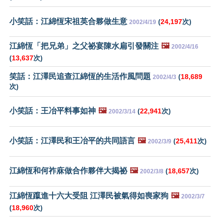
小笑話：江綿恆宋祖英合夥做生意
(
24,197
次)
2002/4/19
江綿恆「把兄弟」之父祕宴陳水扁引發關注
🖼️
2002/4/16
(
13,637
次)
笑話：江澤民追查江綿恆的生活作風問題
(
18,689
2002/4/3
次)
小笑話：王冶平料事如神
🖼️
(
22,941
次)
2002/3/14
小笑話：江澤民和王冶平的共同語言
🖼️
(
25,411
次)
2002/3/9
江綿恆和何祚庥做合作夥伴大揭祕
🖼️
(
18,657
次)
2002/3/8
江綿恆躥進十六大受阻 江澤民被氣得如喪家狗
🖼️
2002/3/7
(
18,960
次)