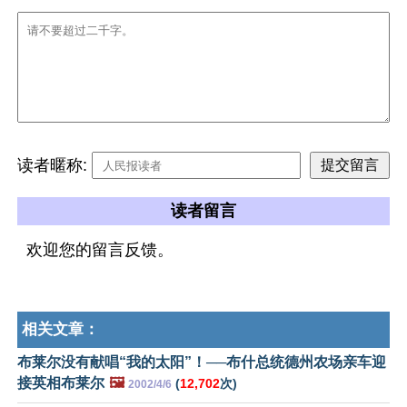
读者暱称:
读者留言
欢迎您的留言反馈。
相关文章：
布莱尔没有献唱“我的太阳”！──布什总统德州农场亲车迎
接英相布莱尔
🖼️
(
12,702
次)
2002/4/6