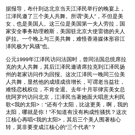
据报导，布什到达北京当天江泽民举行的晚宴上，
江泽民邀了三个美人共舞。所谓“美人”，不但是美
女，也是美国人。这三位是美国第一夫人劳拉，国
家安全事务助理赖斯，美国驻北京大使雷德的夫人
萨拉。一个晚上与三美共舞，难怪香港媒体形容江
泽民极为“风骚”也。 
公元1999年江泽民访问法国时，曾同法国总统席拉
克的夫人共舞，其后江泽民邀请席拉克到江泽民扬
州的老家访问作为回报。这次江泽民一晚同三位美
人共舞，显然他的成绩成倍增长，可谓老当益壮，
难怪恋栈权位，不肯全退。去年十月菲律宾美女总
统阿罗约访问北京，江泽民当著她面大唱意大利民
歌<我的太阳>：“还有个太阳，比这更美，啊，我的
太阳，哪就是你！”不知道有没有构成性骚扰？这次
江核心再唱<我的太阳>，其后三个美人围著核心
转，莫非要变成江核心的“三个代表”？ 