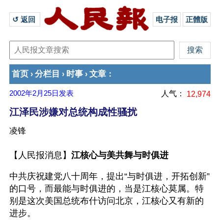
↺ 返回 
电子报
正體版
首页
分栏目
时事
文章
›
›
›
：
2002年2月25日
发表
人气：
12,974
江泽民涉嫌对总统构成性骚扰
凌锋
【人民报消息】
江核心与美共舞与时俱进
中共庆祝建党八十周年，提出“与时俱进，开拓创新”
的口号，而最能与时俱进的，当是江核心莫属。特
别是这次美国总统布什访问北京，江核心又有新的
进步。 