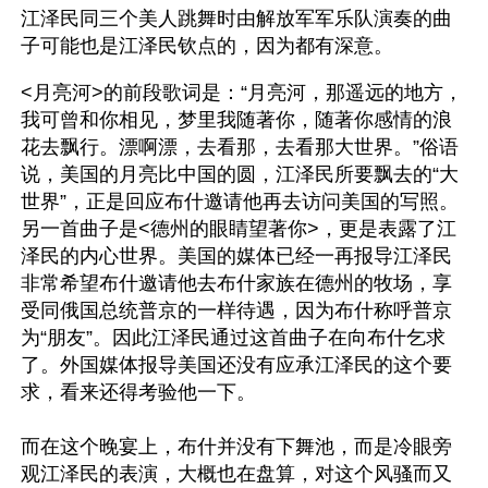
江泽民同三个美人跳舞时由解放军军乐队演奏的曲
子可能也是江泽民钦点的，因为都有深意。 
<月亮河>的前段歌词是：“月亮河，那遥远的地方，
我可曾和你相见，梦里我随著你，随著你感情的浪
花去飘行。漂啊漂，去看那，去看那大世界。”俗语
说，美国的月亮比中国的圆，江泽民所要飘去的“大
世界”，正是回应布什邀请他再去访问美国的写照。
另一首曲子是<德州的眼睛望著你>，更是表露了江
泽民的内心世界。美国的媒体已经一再报导江泽民
非常希望布什邀请他去布什家族在德州的牧场，享
受同俄国总统普京的一样待遇，因为布什称呼普京
为“朋友”。因此江泽民通过这首曲子在向布什乞求
了。外国媒体报导美国还没有应承江泽民的这个要
求，看来还得考验他一下。
而在这个晚宴上，布什并没有下舞池，而是冷眼旁
观江泽民的表演，大概也在盘算，对这个风骚而又