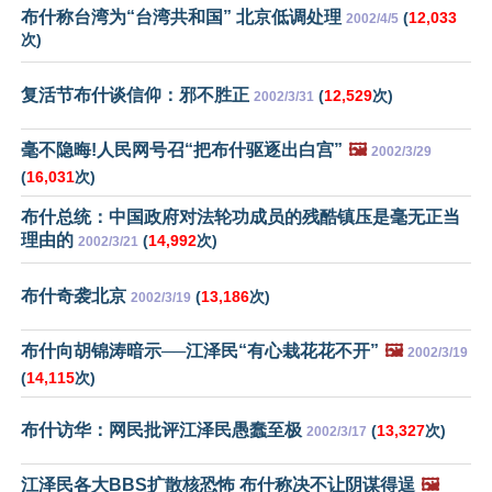
布什称台湾为“台湾共和国” 北京低调处理
(
12,033
2002/4/5
次)
复活节布什谈信仰：邪不胜正
(
12,529
次)
2002/3/31
毫不隐晦!人民网号召“把布什驱逐出白宫”
🖼️
2002/3/29
(
16,031
次)
布什总统：中国政府对法轮功成员的残酷镇压是毫无正当
理由的
(
14,992
次)
2002/3/21
布什奇袭北京
(
13,186
次)
2002/3/19
布什向胡锦涛暗示──江泽民“有心栽花花不开”
🖼️
2002/3/19
(
14,115
次)
布什访华：网民批评江泽民愚蠢至极
(
13,327
次)
2002/3/17
江泽民各大BBS扩散核恐怖 布什称决不让阴谋得逞
🖼️