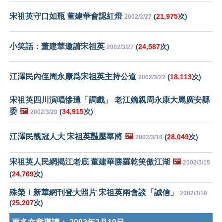
宋祖英守口如瓶 董建華會認紅燈
(
21,975
次)
2002/3/27
小笑話：董建華邀請宋祖英
(
24,587
次)
2002/3/27
江澤民內侄周永康爲宋祖英主持公道
(
18,113
次)
2002/3/22
宋祖英四川演唱慘遭「調戲」 老江嫡親周永康大罵廣安縣
委
🖼️
(
34,915
次)
2002/3/20
江澤民醜冠人大 宋祖英豔壓羣將
🖼️
(
28,049
次)
2002/3/18
宋祖英人民網揭江老底 董建華勝羅乾笑傲江湖
🖼️
2002/3/15
(
24,769
次)
殊榮！新華網刊登大照片 宋祖英兩會談「誠信」
2002/3/10
(
25,207
次)