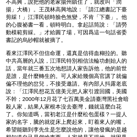
不高興，說把他的老家揚州鎮住了，就改叫「潤
揚」大橋）。王茂林高興地說：「請江總書記下臺
剪綵！」江澤民頓時臉色煞變，不肯「下臺」。他
的心腹祕書一看，頓時明白。拿起話筒說：「請勞
動模範剪綵。」才給圓了場，可因爲這一句話省委
書記的烏紗帽就被摘了。
看來江澤民不但信命運，還真是信得血糊拉的。聽
中共高層的人說，江澤民特別相信法輪功創始人的
話，當年就三番五次地想請人家告訴他，他的前世
是誰，是什麼轉生的。可人家給幾個高官講了就偏
偏不理他的岔兒，不接受邀請。有內部人抖露老底
說：「江澤民想花五億美元把人家引渡回國，美國
不幹；2000年12月花了七百萬美金請臺灣黑社會暗
殺人家，結果人家根本沒去臺灣，錢就這麼白花
了。你知道嗎，當初老江是什麼松包蛋樣？一提人
家的名字，騰的就從床上爬起來，盯着來人的嘴，
希望能聽到李先生是怎麼說他的，讓他發瘋的是越