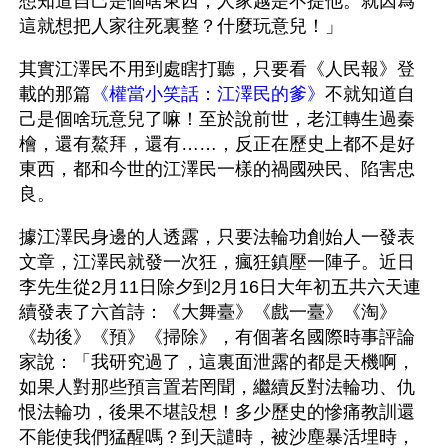
想知道自己是個啥東西，人家越是不提他。就因爲
這就想把人家往死裏整？什麼玩意兒！」
其實江澤民不用到處瞎打聽，只要看《人民報》登
載的那篇
《權當小笑話：江澤民的爹》
不就知道自
己是個啥玩意兒了嘛！至於說前世，老江轉生過秦
檜，還有鰲拜，還有……，反正在歷史上都不是好
東西，都和今世的江澤民一樣的禍國殃民、陷害忠
良。
據江澤民身邊的人透露，只要法輪功創始人一發表
文章，江澤民就發一次狂，瘋狂鎮壓一陣子。近日
李先生從2月11日除夕到2月16日大年初五共六天連
續發表了六首詩：《大舞臺》《戲一臺》《淘》
《劫後》《預》《掃除》，有個著名國際時事評論
家說：「我研究過了，這裏面泄露的都是天機啊，
如果人對那些預言置若罔聞，繼續反對法輪功、仇
恨法輪功，後果不堪設想！多少歷史的慘痛教訓還
不能使我們猛醒嗎？到天譴時，被沙塵暴活埋時，