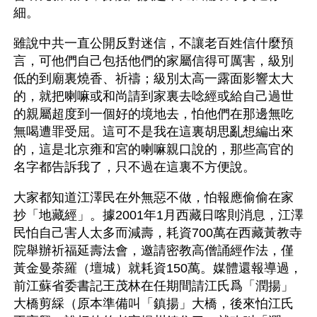
細。
雖說中共一直公開反對迷信，不讓老百姓信什麼預
言，可他們自己包括他們的家屬信得可厲害，級別
低的到廟裏燒香、祈禱；級別太高一露面影響太大
的，就把喇嘛或和尚請到家裏去唸經或給自己過世
的親屬超度到一個好的境地去，怕他們在那邊無吃
無喝遭罪受屈。這可不是我在這裏胡思亂想編出來
的，這是北京雍和宮的喇嘛親口說的，那些高官的
名字都告訴我了，只不過在這裏不方便說。
大家都知道江澤民在外無惡不做，怕報應偷偷在家
抄「地藏經」。據2001年1月西藏日喀則消息，江澤
民怕自己害人太多而減壽，耗資700萬在西藏黃教寺
院舉辦祈福延壽法會，邀請密教高僧誦經作法，僅
黃金曼荼羅（壇城）就耗資150萬。媒體還報導過，
前江蘇省委書記王茂林在任期間請江氏爲「潤揚」
大橋剪綵（原本準備叫「鎮揚」大橋，後來怕江氏