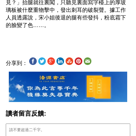
見？」抬腿就往裏闖，只聽見裏面寫字檯上的厚玻
璃板被什麼重物擊中，發出刺耳的破裂聲。據工作
人員透露說，宋小姐後退的腿有些發抖，粉底霜下
的臉變了色……。
分享到：
讀者留言反饋: