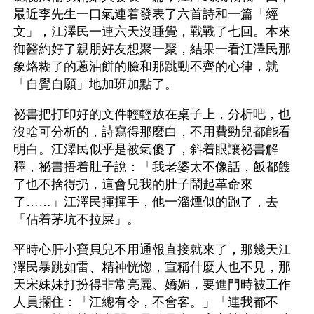
最近李先生一口氣連着發表了六首詩和一篇「經
文」，江澤民一連六天沒睡覺，戰戰了七回。本來
御醫約好了親朋好友想聚一聚，結果一看江澤民那
象烙糊了的蔥油餅的臉和那跳動不齊的心律，就
「自覺自願」地加班加點了。
祕書把打印好的文件輕輕放在桌子上，分析吧，也
沒啥可分析的，詩寫得那麼白，不用費勁兒都能看
明白。江澤民似乎是被氣傻了，斜着眼讓祕書解
釋，祕書捂着肚子說：「我老婆太不像話，飯都餿
了也不捨得扔，這會兒我的肚子鬧起革命來
了……」江澤民揮揮手，他一溜煙似的跑了，去
「佔着茅坑不拉屎」。
平時心肝小寶貝兒不用通報直接就來了，那幾天江
澤民暴跳如雷、精神恍惚，宣稱什麼人也不見，那
天宋妹妹打扮得非常亮麗、嬌媚，要進門時被工作
人員攔住：「江總有令，不會客。」「連我都不