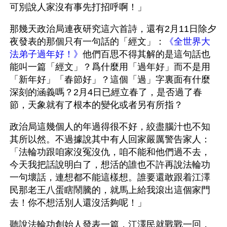
可別說人家沒有事先打招呼啊！」
那幾天政治局連夜研究這六首詩，還有2月11日除夕
夜發表的那個只有一句話的「經文」：
《全世界大
法弟子過年好！》
他們百思不得其解的是這句話也
能叫一篇「經文」？爲什麼用「過年好」而不是用
「新年好」「春節好」？這個「過」字裏面有什麼
深刻的涵義嗎？2月4日已經立春了，是否過了春
節，天象就有了根本的變化或者另有所指？
政治局這幾個人的年過得很不好，絞盡腦汁也不知
其所以然。不過據說其中有人回家嚴厲警告家人：
「法輪功跟咱家沒冤沒仇，咱不能和他們過不去，
今天我把話說明白了，想活的誰也不許再說法輪功
一句壞話，連想都不能這樣想。誰要還敢跟着江澤
民那老王八蛋瞎鬧騰的，就馬上給我滾出這個家門
去！你不想活別人還沒活夠呢！」
聽說法輪功創始人發表一篇，江澤民就戰戰一回，