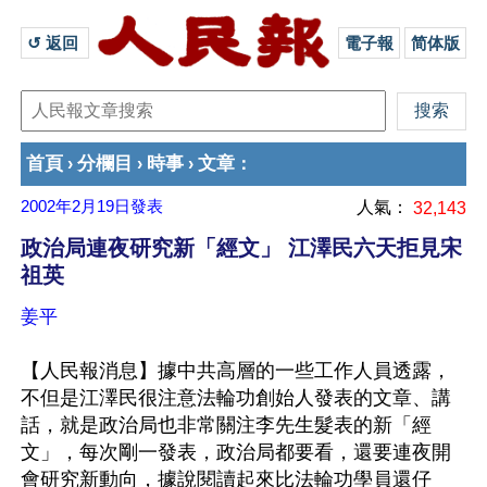
↺ 返回 
電子報
简体版
首頁
分欄目
時事
文章
›
›
›
：
2002年2月19日
發表
人氣：
32,143
政治局連夜研究新「經文」 江澤民六天拒見宋
祖英
姜平
【人民報消息】據中共高層的一些工作人員透露，
不但是江澤民很注意法輪功創始人發表的文章、講
話，就是政治局也非常關注李先生髮表的新「經
文」，每次剛一發表，政治局都要看，還要連夜開
會研究新動向，據說閱讀起來比法輪功學員還仔