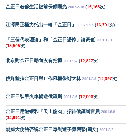
金正日奢侈生活被前保鏢曝光
(
16,168
次)
2002/2/18
江澤民正極力托出一輪「金正日」
(
13,701
次)
2002/1/25
「三個代表理論」和「金正日語錄」論高低
2001/12/1
(
18,505
次)
北京對金正日動向沒有把握
(
12,827
次)
2001/9/4
俄媒體指金正日舉止作風極像斯大林
(
12,097
次)
2001/8/8
金正日裝甲火車暢遊俄羅斯
(
12,006
次)
2001/8/6
金正日用龍蝦和「天上龍肉」招待俄羅斯官員
2001/8/6
(
12,991
次)
朝鮮大使館否認金正日專列遭子彈襲擊(圖文)
2001/8/3