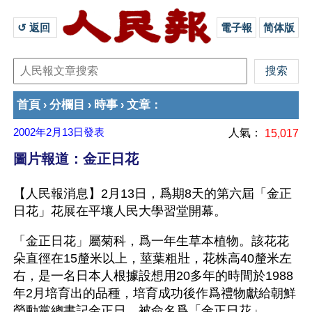
↺ 返回 
電子報
简体版
首頁
分欄目
時事
文章
›
›
›
：
2002年2月13日
發表
人氣：
15,017
圖片報道：金正日花
【人民報消息】2月13日，爲期8天的第六屆「金正
日花」花展在平壤人民大學習堂開幕。
「金正日花」屬菊科，爲一年生草本植物。該花花
朵直徑在15釐米以上，莖葉粗壯，花株高40釐米左
右，是一名日本人根據設想用20多年的時間於1988
年2月培育出的品種，培育成功後作爲禮物獻給朝鮮
勞動黨總書記金正日，被命名爲「金正日花」。