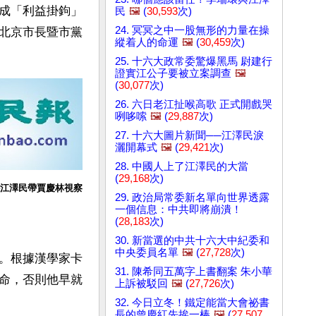
成「利益掛鉤」
民
🖼️
(
30,593
次)
24. 冥冥之中一股無形的力量在操
北京市長暨市黨
縱着人的命運
🖼️
(
30,459
次)
25. 十六大政常委驚爆黑馬 尉建行
證實江公子要被立案調查
🖼️
(
30,077
次)
26. 六日老江扯喉高歌 正式開戲哭
咧哆嗦
🖼️
(
29,887
次)
27. 十六大圖片新聞──江澤民淚
灑開幕式
🖼️
(
29,421
次)
28. 中國人上了江澤民的大當
(
29,168
次)
─江澤民帶賈慶林視察
29. 政治局常委新名單向世界透露
一個信息：中共即將崩潰！
(
28,183
次)
30. 新當選的中共十六大中紀委和
中央委員名單
🖼️
(
27,728
次)
。根據漢學家卡
31. 陳希同五萬字上書翻案 朱小華
他一命，否則他早就
上訴被駁回
🖼️
(
27,726
次)
32. 今日立冬！鐵定能當大會祕書
長的曾慶紅先挨一棒
🖼️
(
27,507