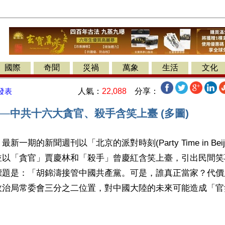
國際
奇聞
災禍
萬象
生活
文化
人氣：
22,088
分享：
發表
─中共十六大貪官、殺手含笑上臺 (多圖)
一期的新聞週刊以「北京的派對時刻(Party Time in Beij
並以「貪官」賈慶林和「殺手」曾慶紅含笑上臺，引出民間笑
標題是：「胡錦濤接管中國共產黨。可是，誰真正當家？代價
政治局常委會三分之二位置，對中國大陸的未來可能造成「官