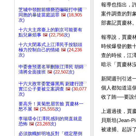
報導也指出，
芝城中領館前猥褻恐嚇毆打中國
案件調查的對
同胞的暴徒當庭認罪
🖼️
(
18,905
次)
部書記賈慶林
十六大主席臺上的劉京可能要有
點兒麻煩事
🖼️
(
22,756
次)
報導說，賈慶
十六大閉幕式上江澤民手按額頭
時候爆發的數
極力控制自己的情緒
🖼️
(
24,236
次)
查的時候，江
暗示「賈慶林
中委會預選名單刪除江澤民 胡錦
濤將全面接班
🖼️
(
22,502
次)
新聞週刊引述
十六大政常委驚爆黑馬 尉建行證
個人都知道這
實江公子要被立案調查
🖼️
(
30,077
次)
收了賄──要
要高升！黃菊愁眉苦臉 賈慶林一
愁不展
🖼️
(
25,555
次)
上週過後，賈
李瑞環令江澤民感到的簡直就是
貝斯坦(Jean
恐怖
🖼️
(
23,269
次)
被逮捕、起訴
必須旗幟鮮明地反對「穩定壓倒