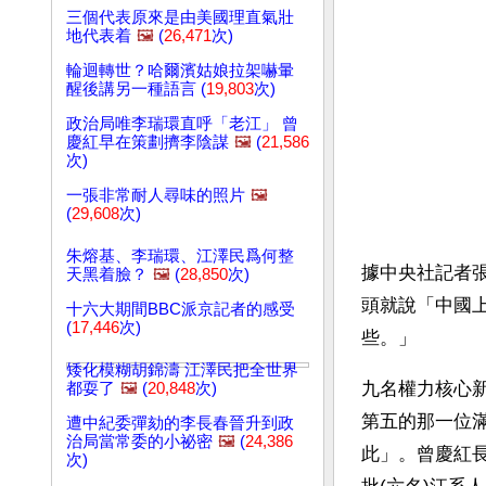
三個代表原來是由美國理直氣壯
地代表着
🖼️
(
26,471
次)
輪迴轉世？哈爾濱姑娘拉架嚇暈
醒後講另一種語言 (
19,803
次)
政治局唯李瑞環直呼「老江」 曾
慶紅早在策劃擠李陰謀
🖼️
(
21,586
次)
一張非常耐人尋味的照片
🖼️
(
29,608
次)
朱熔基、李瑞環、江澤民爲何整
據中央社記者
天黑着臉？
🖼️
(
28,850
次)
頭就說「中國
十六大期間BBC派京記者的感受
(
17,446
次)
些。」
矮化模糊胡錦濤 江澤民把全世界
九名權力核心
都耍了
🖼️
(
20,848
次)
第五的那一位
遭中紀委彈劾的李長春晉升到政
治局當常委的小祕密
🖼️
(
24,386
此」。曾慶紅
次)