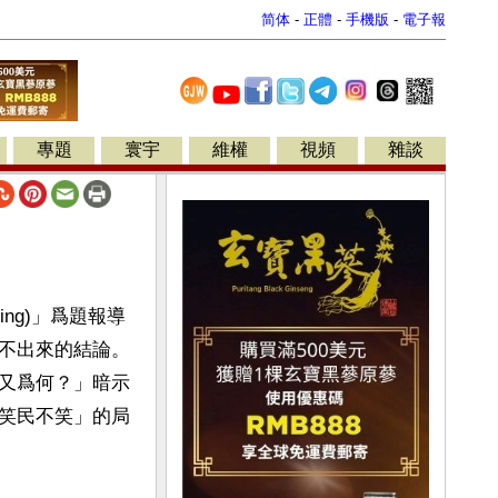
简体
-
正體
-
手機版
-
電子報
專題
寰宇
維權
視頻
雜談
ing)」爲題報導
不出來的結論。
又爲何？」暗示
笑民不笑」的局