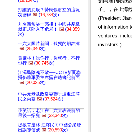
新聞週刊附註
(
18,194
次)
子」，在上海
打誰的屁股？勞民傷財立的這塊
功德碑
🖼️
(
16,734
次)
(President Ji
九名新常委一亮相！中國共產黨
of information
就正式陷入了危局！
🖼️
(
34,359
次)
ventures, inclu
十六大圖片新聞：孤獨的胡錦濤
investors.)
🖼️
(
25,340
次)
賈慶林！說你行，你就行，不行
也行
🖼️
(
30,745
次)
江澤民陰魂不散──CCTV新聞聯
播仍將軍委主席擺在總書記前面
🖼️
(
20,025
次)
中共元老及政常委聯手逼退江澤
民之內幕
🖼️
(
37,624
次)
小笑話：老江在十六大表決前的
最後一招兒
🖼️
(
33,340
次)
提拔賈慶林 江澤民向中國公衆發
出誤導信號
🖼️
(
20,593
次)