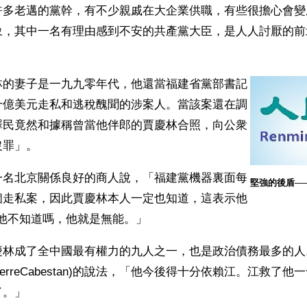
許多老邁的黨幹，有不少親戚在大企業供職，有些很擔心會變
象，其中一名有理由感到不安的共產黨大臣，是人人討厭的前
。
林的妻子是一九九零年代，他還當福建省黨部書記
十億美元走私和逃稅醜聞的涉案人。當該案還在調
澤民竟然和據稱曾當他伴郎的賈慶林合照，向公衆
沒罪」。
一名北京關係良好的商人說，「福建黨機器裏面每
堅強的後盾─
個走私案，因此賈慶林本人一定也知道，這表示他
說他不知道嗎，他就是無能。」
慶林成了全中國最有權力的九人之一，也是政治債務最多的人
-PierreCabestan)的說法，「他今後得十分依賴江。江救了
了。」