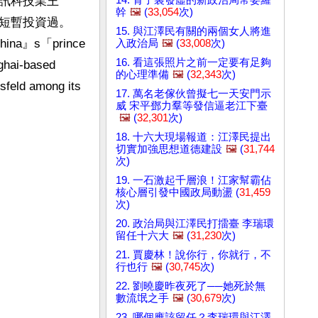
訊科技業王
幹
🖼️
(
33,054
次)
短暫投資過。
15. 與江澤民有關的兩個女人將進
China』s「prince 
入政治局
🖼️
(
33,008
次)
16. 看這張照片之前一定要有足夠
hai-based 
的心理準備
🖼️
(
32,343
次)
feld among its 
17. 萬名老傢伙曾擬七一天安門示
威 宋平鄧力羣等發信逼老江下臺
🖼️
(
32,301
次)
18. 十六大現場報道：江澤民提出
切實加強思想道德建設
🖼️
(
31,744
次)
19. 一石激起千層浪！江家幫霸佔
核心層引發中國政局動盪 (
31,459
次)
20. 政治局與江澤民打擂臺 李瑞環
留任十六大
🖼️
(
31,230
次)
21. 賈慶林！說你行，你就行，不
行也行
🖼️
(
30,745
次)
22. 劉曉慶昨夜死了──她死於無
數流氓之手
🖼️
(
30,679
次)
23. 哪個應該留任？李瑞環與江澤