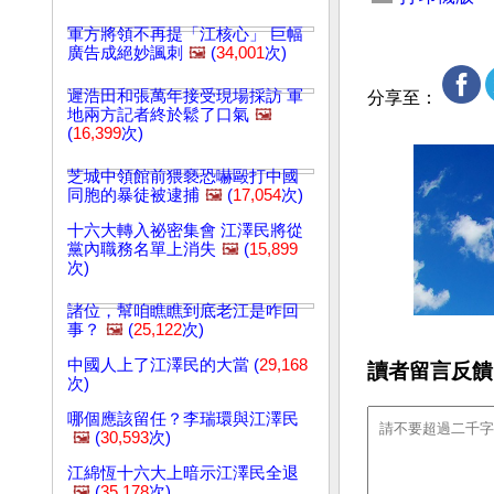
軍方將領不再提「江核心」 巨幅
廣告成絕妙諷刺
🖼️
(
34,001
次)
遲浩田和張萬年接受現場採訪 軍
分享至：
地兩方記者終於鬆了口氣
🖼️
(
16,399
次)
芝城中領館前猥褻恐嚇毆打中國
同胞的暴徒被逮捕
🖼️
(
17,054
次)
十六大轉入祕密集會 江澤民將從
黨內職務名單上消失
🖼️
(
15,899
次)
諸位，幫咱瞧瞧到底老江是咋回
事？
🖼️
(
25,122
次)
中國人上了江澤民的大當 (
29,168
讀者留言反饋
次)
哪個應該留任？李瑞環與江澤民
🖼️
(
30,593
次)
江綿恆十六大上暗示江澤民全退
🖼️
(
35,178
次)