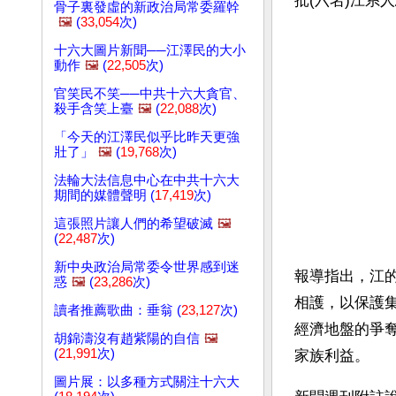
批(六名)江系
骨子裏發虛的新政治局常委羅幹
🖼️
(
33,054
次)
十六大圖片新聞──江澤民的大小
動作
🖼️
(
22,505
次)
官笑民不笑──中共十六大貪官、
殺手含笑上臺
🖼️
(
22,088
次)
「今天的江澤民似乎比昨天更強
壯了」
🖼️
(
19,768
次)
法輪大法信息中心在中共十六大
期間的媒體聲明 (
17,419
次)
這張照片讓人們的希望破滅
🖼️
(
22,487
次)
新中央政治局常委令世界感到迷
報導指出，江
惑
🖼️
(
23,286
次)
相護，以保護
讀者推薦歌曲：垂翁 (
23,127
次)
經濟地盤的爭
胡錦濤沒有趙紫陽的自信
🖼️
(
21,991
次)
家族利益。
圖片展：以多種方式關注十六大