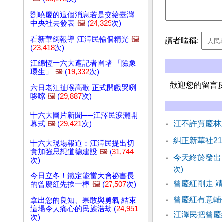
劉曉慶的這個消息若是交給臺灣
中央社去發表
🖼️
(
24,329
次)
看新華網報導 江澤民輸個精光
🖼️
讀者暱稱:
(
23,418
次)
江綿恆十六大遭記者圍堵 「險象
環生」
🖼️
(
19,332
次)
歡迎您的留言
六日老江扯喉高歌 正式開戲哭咧
哆嗦
🖼️
(
29,887
次)
十六大圖片新聞──江澤民淚灑開
江不許賈慶林
幕式
🖼️
(
29,421
次)
糾正新華社2
十六大現場報道：江澤民提出切
實加強思想道德建設
🖼️
(
31,744
今天終於發出
次)
次)
今日立冬！鐵定能當大會祕書長
曾慶紅剛走 
的曾慶紅先挨一棒
🖼️
(
27,507
次)
曾慶紅有意輔
拿出您的良知、果敢與勇氣 結束
這場令人痛心的民族浩劫 (
24,951
江澤民把曾慶
次)