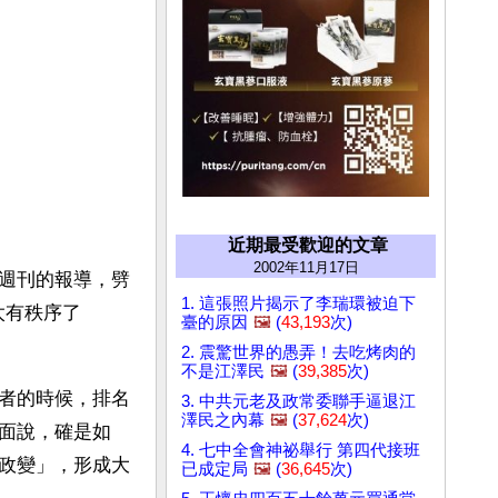
近期最受歡迎的文章
2002年11月17日
週刊的報導，劈
1. 這張照片揭示了李瑞環被迫下
太有秩序了
臺的原因
🖼️
(
43,193
次)
2. 震驚世界的愚弄！去吃烤肉的
不是江澤民
🖼️
(
39,385
次)
者的時候，排名
3. 中共元老及政常委聯手逼退江
澤民之內幕
🖼️
(
37,624
次)
面說，確是如
4. 七中全會神祕舉行 第四代接班
政變」，形成大
已成定局
🖼️
(
36,645
次)