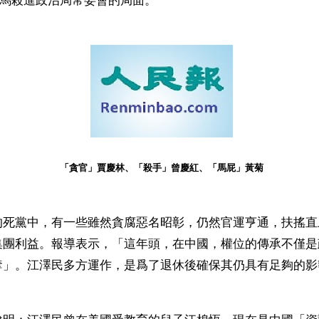
人馬殺進政治局常委會的局面。
「貪官」賈慶林、「殺手」曾慶紅、「馬屁」黃菊
的死黨中，有一些雖然貪腐惡名昭彰，仍然官運亨通，扶搖直
集團利益。報導表示，「這年頭，在中國，權位的傳承不僅是
奪」。江澤民多方運作，是爲了退休後確保其仍具有足夠的影