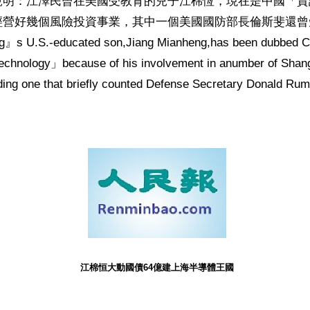
說明：江澤民曾在美國受教育的兒子江棉恆，現在是中國「資
經營好幾個風險投資事業，其中一個美國國防部長倫斯斐還曾
ang』s U.S.-educated son,Jiang Mianheng,has been dubbed 
 technology」because of his involvement in anumber of Shang
ding one that briefly counted Defense Secretary Donald Rums
江棉恒大動國債64億建上海半導體王國