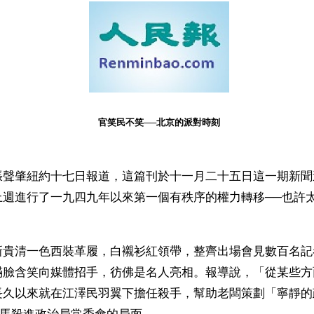
官笑民不笑──北京的派對時刻
張聲肇紐約十七日報道，這篇刊於十一月二十五日這一期新聞
上週進行了一九四九年以來第一個有秩序的權力轉移──也許
新貴清一色西裝革履，白襯衫紅領帶，整齊出場會見數百名記
滿臉含笑向媒體招手，彷佛是名人亮相。報導說，「從某些方
長久以來就在江澤民羽翼下擔任殺手，幫助老闆策劃「寧靜的