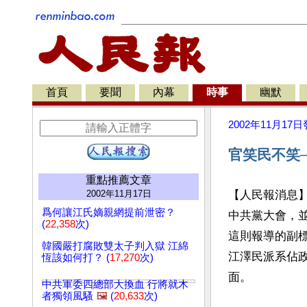
首頁
要聞
內幕
時事
幽默
2002年11月17日
官笑民不笑─
重點推薦文章
2002年11月17日
【人民報消息】最新
爲何讓江氏嫡親網提前泄密？
中共黨大會，
(
22,358
次)
這則報導的副
韓國嚴打腐敗雙太子判入獄 江綿
江澤民派系佔
恆該如何打？ (
17,270
次)
面。
中共軍委四總部大換血 行將就木
者獨領風騷
🖼️
(
20,633
次)