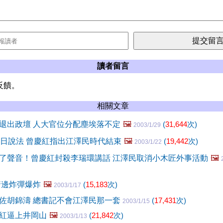
讀者留言
反饋。
相關文章
退出政壇 人大官位分配塵埃落不定
🖼️
(
31,644
次)
2003/1/29
1日說法 曾慶紅指出江澤民時代結束
🖼️
(
19,442
次)
2003/1/22
了聲音！曾慶紅封殺李瑞環講話 江澤民取消小木匠外事活動
🖼️
靖邊炸彈爆炸
🖼️
(
15,183
次)
2003/1/17
佐胡錦濤 總書記不會江澤民那一套
(
17,431
次)
2003/1/15
紅逼上井岡山
🖼️
(
21,842
次)
2003/1/13