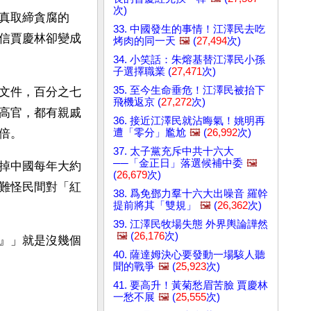
次)
真取締貪腐的
33. 中國發生的事情！江澤民去吃
信賈慶林卻變成
烤肉的同一天
🖼️
(
27,494
次)
34. 小笑話：朱熔基替江澤民小孫
子選擇職業 (
27,471
次)
35. 至今生命垂危！江澤民被抬下
文件，百分之七
飛機返京 (
27,272
次)
高官，都有親戚
36. 接近江澤民就沾晦氣！姚明再
遭「零分」尷尬
🖼️
(
26,992
次)
倍。
37. 太子黨充斥中共十六大
──「金正日」落選候補中委
🖼️
掉中國每年大約
(
26,679
次)
難怪民間對「紅
38. 爲免鄧力羣十六大出噪音 羅幹
提前將其「雙規」
🖼️
(
26,362
次)
39. 江澤民牧場失態 外界輿論譁然
🖼️
(
26,176
次)
』」就是沒幾個
40. 薩達姆決心要發動一場駭人聽
聞的戰爭
🖼️
(
25,923
次)
41. 要高升！黃菊愁眉苦臉 賈慶林
一愁不展
🖼️
(
25,555
次)