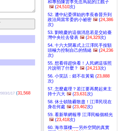
和專拍陳雲李先念馬屁的江戲子
🖼️
(
24,510
次)
52. 遭中紀委彈劾的李長春晉升到
政治局當常委的小祕密
🖼️
(
24,386
次)
53. 劉曉慶的這個消息若是交給臺
灣中央社去發表
🖼️
(
24,329
次)
54. 十六大閉幕式上江澤民手按額
頭極力控制自己的情緒
🖼️
(
24,236
次)
55. 想看得趕快看！人民網這張照
片說明了什麼？
🖼️
(
24,213
次)
56. 小笑話：錯不在黃菊 (
23,888
次)
57. 怎麼處理？若江要再爬起來主
(
31,568
2003/1/17
持十六大
🖼️
(
23,631
次)
58. 休士頓陰霾散盡！江澤民現在
身在何處
🖼️
(
23,462
次)
59. 看新華網報導 江澤民輸個精光
🖼️
(
23,418
次)
60. 海市蜃樓──另外空間的真實