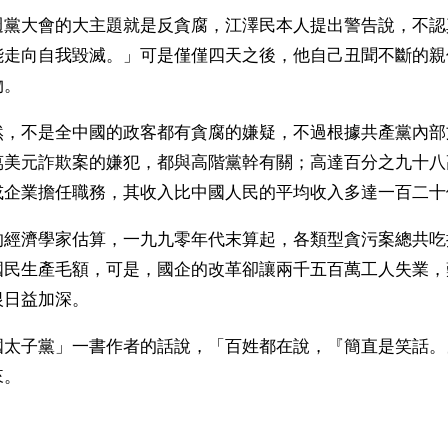
週黨大會的大主題就是反貪腐，江澤民本人提出警告說，不認
能走向自我毀滅。」可是僅僅四天之後，他自己丑聞不斷的親
物。
然，不是全中國的政客都有貪腐的嫌疑，不過根據共產黨內部
萬美元詐欺案的嫌犯，都與高階黨幹有關；高達百分之九十八
或企業擔任職務，其收入比中國人民的平均收入多達一百二十
的經濟學家估算，一九九零年代末算起，各類型貪污案總共吃
國民生產毛額，可是，國企的改革卻讓兩千五百萬工人失業，
恨日益加深。
國太子黨」一書作者的話說，「百姓都在說，『簡直是笑話。
來。
ww.renminbao.com/rmb/articles/2002/11/17/23916b.html