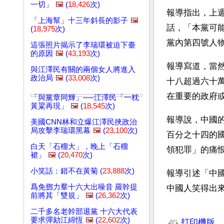
一切」
🖼️
(
18,426
次)
報導指出，上
「上海幫」十三年斜長的影子
🖼️
話，「本黨可
(
18,975
次)
黨內第四號人
這張照片揭示了李瑞環被迫下臺
的原因
🖼️
(
43,193
次)
報導寫道，當
與江澤民有關的兩個女人將進入
政治局
🖼️
(
33,008
次)
十八超過六十
在重要的政府
「與黨章同輝」──江澤民「一枕
黃粱再現」
🖼️
(
18,545
次)
報導說，中國
美國CNN林和立爆江澤民挾政治
局攻擊李瑞環黑幕
🖼️
(
23,100
次)
百分之十四的
白天「石榴大」，晚上「石榴
領犯罪」的痛
裙」
🖼️
(
20,470
次)
小笑話：錯不在黃菊 (
23,888
次)
報導引述「中
爲免鄧力羣十六大出噪音 羅幹提
中國人笑得出
前將其「雙規」
🖼️
(
26,362
次)
文章網址: http://w
二千多名老幹部退黨 十六大代表
要求彈劾江綿恆
🖼️
(
22,602
次)
打印機版