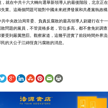
章說，就在中共十六大轉向選舉新領導人的最後階段，北京正
和失業。這兩個問題可能對中國未來經濟發展和共產黨執政構
，中共中央政治局常委、負責反腐敗的最高領導人尉建行在十
腐敗問題的黨員，不管資格多老，官位多高，都不會免於調查
都要受到嚴厲懲罰。觀察家道，這幾乎證實了前段時間外界流
澤民的大公子江綿恆貪污腐敗的消息。
ww.renminbao.com/rmb/articles/2002/11/13/23860b.html