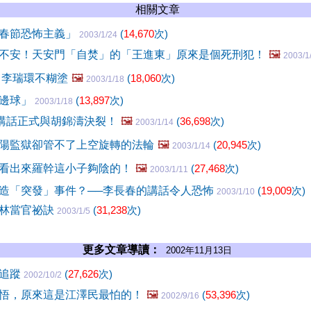
相關文章
春節恐怖主義」
(
14,670
次)
2003/1/24
不安！天安門「自焚」的「王進東」原來是個死刑犯！
🖼️
2003/1
 李瑞環不糊塗
🖼️
(
18,060
次)
2003/1/18
擦邊球」
(
13,897
次)
2003/1/18
日講話正式與胡錦濤決裂！
🖼️
(
36,698
次)
2003/1/14
陽監獄卻管不了上空旋轉的法輪
🖼️
(
20,945
次)
2003/1/14
看出來羅幹這小子夠陰的！
🖼️
(
27,468
次)
2003/1/11
造「突發」事件？──李長春的講話令人恐怖
(
19,009
次)
2003/1/10
慶林當官祕訣
(
31,238
次)
2003/1/5
更多文章導讀：
2002年11月13日
大追蹤
(
27,626
次)
2002/10/2
悟，原來這是江澤民最怕的！
🖼️
(
53,396
次)
2002/9/16