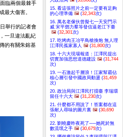
在面臨兩個最棘手
15. 看這張照片之前一定要有足夠
成最大傷害。
的心理準備
🖼️
(
32,343
次)
16. 萬名老傢伙曾擬七一天安門示
一日舉行的記者會
威 宋平鄧力羣等發信逼老江下臺
🖼️
(
32,301
次)
，一旦違法亂紀
17. 吃烤肉王冶平鳥槍換炮 無人理
傳的有關朱鎔基
江澤民孤家寡人
🖼️
(
31,800
次)
18. 十六大現場報道：江澤民提出
切實加強思想道德建設
🖼️
(
31,744
次)
19. 一石激起千層浪！江家幫霸佔
核心層引發中國政局動盪 (
31,459
次)
20. 政治局與江澤民打擂臺 李瑞環
留任十六大
🖼️
(
31,230
次)
21. 什麼都不用說了！答案都在這
張耐人尋味的圖片裏
🖼️
(
30,690
次)
22. 劉曉慶昨夜死了──她死於無
數流氓之手
🖼️
(
30,679
次)
23. 哪個應該留任？李瑞環與江澤