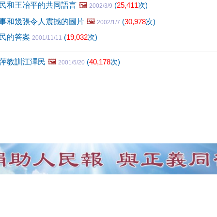
民和王冶平的共同語言
🖼️
(
25,411
次)
2002/3/9
事和幾張令人震撼的圖片
🖼️
(
30,978
次)
2002/1/7
澤民的答案
(
19,032
次)
2001/11/11
萍教訓江澤民
🖼️
(
40,178
次)
2001/5/20