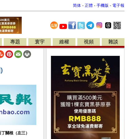
简体
-
正體
-
手機版
-
電子報
專題
寰宇
維權
視頻
雜談
)
長丁關根（左三）