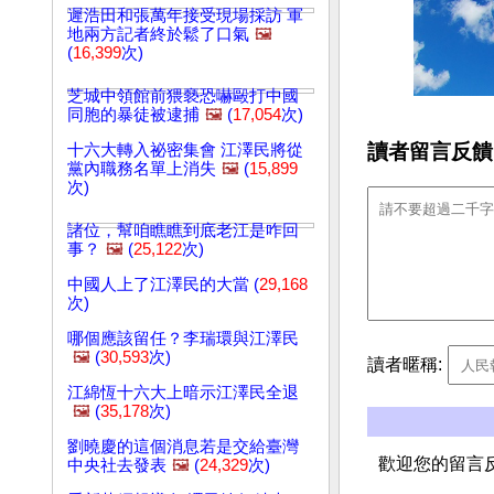
遲浩田和張萬年接受現場採訪 軍
地兩方記者終於鬆了口氣
🖼️
(
16,399
次)
芝城中領館前猥褻恐嚇毆打中國
同胞的暴徒被逮捕
🖼️
(
17,054
次)
讀者留言反饋
十六大轉入祕密集會 江澤民將從
黨內職務名單上消失
🖼️
(
15,899
次)
諸位，幫咱瞧瞧到底老江是咋回
事？
🖼️
(
25,122
次)
中國人上了江澤民的大當 (
29,168
次)
哪個應該留任？李瑞環與江澤民
🖼️
(
30,593
次)
讀者暱稱:
江綿恆十六大上暗示江澤民全退
🖼️
(
35,178
次)
劉曉慶的這個消息若是交給臺灣
歡迎您的留言
中央社去發表
🖼️
(
24,329
次)