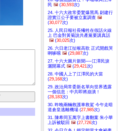
民
🖼️
(
30,593
次)
24. 十六大政常委驚爆黑馬 尉建行
證實江公子要被立案調查
🖼️
(
30,077
次)
25. 人民日報社長犧牲在假話火線
上 巴金對黃菊說共產黨要講真話
🖼️
(
30,025
次)
26. 六日老江扯喉高歌 正式開戲哭
咧哆嗦
🖼️
(
29,887
次)
27. 十六大圖片新聞──江澤民淚
灑開幕式
🖼️
(
29,421
次)
28. 中國人上了江澤民的大當
(
29,168
次)
29. 政治局常委新名單向世界透露
一個信息：中共即將崩潰！
(
28,183
次)
30. 昨晚兩輛救護車救駕 今午走暗
道倉皇逃離機場 (
27,985
次)
31. 陳希同五萬字上書翻案 朱小華
上訴被駁回
🖼️
(
27,726
次)
32. 今日立冬！鐵定能當大會祕書