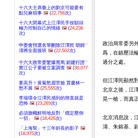
十六大主席臺上的劉京可能要有
點兒麻煩事
🖼️
(
22,756
次)
十六大閉幕式上江澤民手按額頭
極力控制自己的情緒
🖼️
(
24,236
次)
政治局常委另
中委會預選名單刪除江澤民 胡錦
濤將全面接班
🖼️
(
22,502
次)
爲，在鎮壓法
過分之處。
十六大政常委驚爆黑馬 尉建行證
實江公子要被立案調查
🖼️
(
30,077
次)
但江澤民顯然
要高升！黃菊愁眉苦臉 賈慶林一
愁不展
🖼️
(
25,555
次)
北京之後，江
李瑞環令江澤民感到的簡直就是
晃一槍，而真
恐怖
🖼️
(
23,269
次)
必須旗幟鮮明地反對「穩定壓倒
北京消息說，
一切」
🖼️
(
18,426
次)
濤、朱鎔基、尉
「上海幫」十三年斜長的影子
🖼️
(
18,975
次)