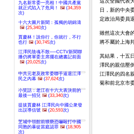
這次全國代表
九名新常委一亮相！中國共產黨
就正式陷入了危局！
🖼️
(
34,359
日，新的中央
次)
定政治局委員
十六大圖片新聞：孤獨的胡錦濤
🖼️
(
25,340
次)
雖然這次大會
賈慶林！說你行，你就行，不行
將不屬於上海邦
也行
🖼️
(
30,745
次)
江澤民陰魂不散──CCTV新聞聯
其結果，十五
播仍將軍委主席擺在總書記前面
🖼️
(
20,025
次)
澤民的親信壓
中共元老及政常委聯手逼退江澤
江澤民的四名
民之內幕
🖼️
(
37,624
次)
菊和前北京市委
小笑話：老江在十六大表決前的
最後一招兒
🖼️
(
33,340
次)
提拔賈慶林 江澤民向中國公衆發
出誤導信號
🖼️
(
20,593
次)
芝城中領館前猥褻恐嚇毆打中國
同胞的暴徒當庭認罪
🖼️
(
18,905
次)