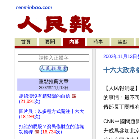
首頁
要聞
內幕
時事
幽默
2002年11月13日
十六大政常委
重點推薦文章
2002年11月13日
【人民報消息
胡錦濤沒有趙紫陽的自信
🖼️
的事情：最不
(
21,991
次)
傳部長丁關根
圖片展：以多種方式關注十六大
(
18,194
次)
CNN中國問
打誰的屁股？勞民傷財立的這塊
升成爲參加北
功德碑
🖼️
(
16,734
次)