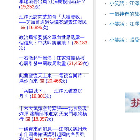
李瑞環若出局 江澤民按部就班？
小笑話：江澤
(
19,353
次)
一個神奇的故
江澤民訪問芝加哥「大獲豐收」
──芝加哥通過決議案譴責江澤民
小笑話：江
🖼️
(
16,895
次)
政治局常委新名單向世界透露一
小笑話：張愛
個信息：中共即將崩潰！ (
28,183
次)
一石激起千層浪！江家幫霸佔核
心層引發中國政局動盪 (
31,459
次)
此曲應從天上來──電視音樂片：
爲你而來
🖼️
(
20,466
次)
「兵臨城下」──江澤民破釜沉
舟？ (
18,801
次)
十六大氣氛空前緊張──北京發現
炸彈 瀋陽部隊進京 天安門狼狗橫
行
🖼️
(
18,397
次)
一條遲來的消息──江澤民德州老
布什圖書館演講引起國內各界強
烈反彈
🖼️
(
21,050
次)