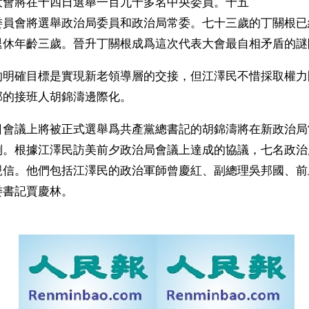
大會將在十四日選舉一百九十多名中央委員。十五
委員會將選舉政治局委員和政治局常委。七十三歲的丁關根已
退休年齡三歲。晉升丁關根成爲這次代表大會最自相矛盾的謎
的明確目標是實現新老領導層的交接，但江澤民不惜採取權力
的接班人胡錦濤邊際化。 
日會議上將被正式選舉爲共產黨總書記的胡錦濤將在新政治局
倒。根據江澤民訪美前夕政治局會議上達成的協議，七名政治
親信。他們包括江澤民的政治軍師曾慶紅、副總理吳邦國、前
書記賈慶林。 