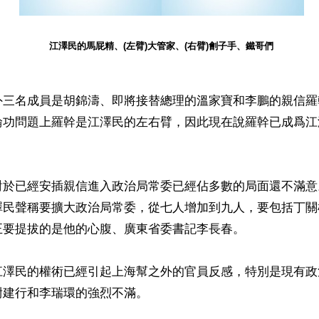
江澤民的馬屁精、(左臂)大管家、(右臂)劊子手、鐵哥們
外三名成員是胡錦濤、即將接替總理的溫家寶和李鵬的親信羅
輪功問題上羅幹是江澤民的左右臂，因此現在說羅幹已成爲江
對於已經安插親信進入政治局常委已經佔多數的局面還不滿意
澤民聲稱要擴大政治局常委，從七人增加到九人，要包括丁關
正要提拔的是他的心腹、廣東省委書記李長春。
江澤民的權術已經引起上海幫之外的官員反感，特別是現有政
建行和李瑞環的強烈不滿。 