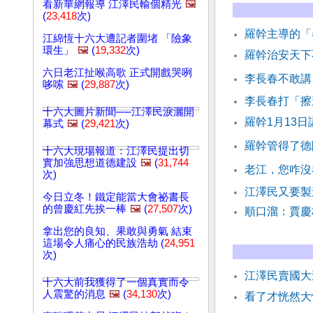
看新華網報導 江澤民輸個精光
🖼️
(
23,418
次)
羅幹主導的「
江綿恆十六大遭記者圍堵 「險象
環生」
🖼️
(
19,332
次)
羅幹治安天下
六日老江扯喉高歌 正式開戲哭咧
李長春不敢講
哆嗦
🖼️
(
29,887
次)
李長春打「
十六大圖片新聞──江澤民淚灑開
羅幹1月13
幕式
🖼️
(
29,421
次)
羅幹管得了德
十六大現場報道：江澤民提出切
實加強思想道德建設
🖼️
(
31,744
老江，您咋沒
次)
江澤民又要製
今日立冬！鐵定能當大會祕書長
的曾慶紅先挨一棒
🖼️
(
27,507
次)
順口溜：賈
拿出您的良知、果敢與勇氣 結束
這場令人痛心的民族浩劫 (
24,951
次)
江澤民賣國
十六大前我獲得了一個真實而令
人震驚的消息
🖼️
(
34,130
次)
看了才恍然大