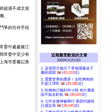
經超過不成文規
團。
鬥爭的任何手段
常委中處處被江
局常委中至少有
近期最受歡迎的文章
2002年11月13日
上海市委書記黃
1. 這張照片揭示了李瑞環被迫下
臺的原因
🖼️
(
43,193
次)
2. 震驚世界的愚弄！去吃烤肉的
不是江澤民
🖼️
(
39,385
次)
3. 吃烤肉江晚到半小時 布什蔑視
說不如去釣魚
🖼️
(
38,620
次)
4. 七中全會神祕舉行 第四代接班
已成定局
🖼️
(
36,645
次)