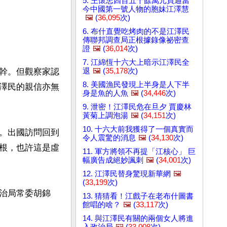
5. 王懷忠四百五十餘萬元買通當
今中國第一號人物的胞妹江澤慧
🖼️
(
36,095
次)
6. 布什直覺吃烤肉的不是江澤民
傳聯邦調查局正根據錄像祕密查
證
🖼️
(
36,014
次)
7. 江綿恆十六大上暗示江澤民全
退
🖼️
(
35,178
次)
幹。但觀察家認
8. 美國漁民發現上半身是人下半
澤民的親信亦無
身是魚的人魚
🖼️
(
34,446
次)
9. 泄密！江澤民危在旦夕 賈慶林
黃菊上調泡湯
🖼️
(
34,151
次)
10. 十六大前我獲得了一個真實而
。出國訪問回到
令人震驚的消息
🖼️
(
34,130
次)
根，也許這是虛
11. 軍方將領不再提「江核心」 巨
幅廣告成絕妙諷刺
🖼️
(
34,001
次)
12. 江澤民替身驚現新華網
🖼️
(
33,199
次)
治局常委胡錦
13. 猜猜看！江戲子在老布什圖書
館唱的啥？
🖼️
(
33,117
次)
14. 與江澤民有關的兩個女人將進
入政治局
🖼️
(
33,008
次)