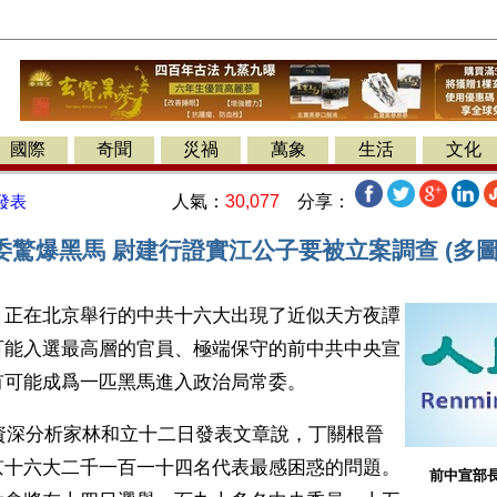
國際
奇聞
災禍
萬象
生活
文化
人氣：
30,077
分享：
發表
驚爆黑馬 尉建行證實江公子要被立案調查 (多圖
】
正在北京舉行的中共十六大出現了近似天方夜譚
可能入選最高層的官員、極端保守的前中共中央宣
有可能成爲一匹黑馬進入政治局常委。 
題資深分析家林和立十二日發表文章說，丁關根晉
京十六大二千一百一十四名代表最感困惑的問題。
前中宣部