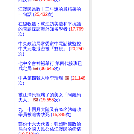
江澤民當政十三年說的最精采的
一句話 (
25,432
次)
在線收聽：就江訪美遭和平抗議
的問題採訪海外知名學者 (
17,769
次)
中央政治局常委家中電話被監控
中共元老泄密被「雙規」 (
20,250
次)
七中全會神祕舉行 第四代接班已
成定局
🖼️
(
36,645
次)
中共第四號人物李瑞環
🖼️
(
21,148
次)
被江澤民寵壞了的美女「阿羅約
夫人」
🖼️
(
19,555
次)
九、十兩月大陸又有49名法輪功
學員被迫害致死 (
15,345
次)
部份十六大代表：強烈呼籲政治
局向全國人民公佈江澤民的病情