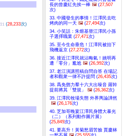
長的曾慶紅先挨一棒
🖼️
(
27,507
次)
33. 中國發生的事情！江澤民去吃
烤肉的同一天
🖼️
(
27,494
次)
(
28,233
次)
/21
34. 小笑話：朱熔基替江澤民小孫
子選擇職業 (
27,471
次)
35. 至今生命垂危！江澤民被抬下
飛機返京 (
27,272
次)
36. 接近江澤民就沾晦氣！姚明再
遭「零分」尷尬
🖼️
(
26,992
次)
37. 老江演講照稿自問自答 在場記
者和觀衆一律不許提問 (
26,435
次)
38. 爲免鄧力羣十六大出噪音 羅幹
提前將其「雙規」
🖼️
(
26,362
次)
39. 江澤民牧場失態 外界輿論譁然
🖼️
(
26,176
次)
40. 芝加哥晚宴江澤民身體大暴光
（二）（系列動作圖片展）
(
25,849
次)
41. 要高升！黃菊愁眉苦臉 賈慶林
一愁不展
🖼️
(
25,555
次)