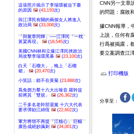
CNN另一文
這張照片揭示了李瑞環被迫下臺
的原因
🖼️
(
43,193
次)
的問題：腐敗
與江澤民有關的兩個女人將進入
政治局
🖼️
(
33,008
次)
據CNN報導
上說，任何有
「與黨章同輝」──江澤民「一枕
黃粱再現」
🖼️
(
18,545
次)
行爲被揭露，
美國CNN林和立爆江澤民挾政治
要立案調查江
局攻擊李瑞環黑幕
🖼️
(
23,100
次)
文章網址: http://w
白天「石榴大」，晚上「石榴
裙」
🖼️
(
20,470
次)
打印機版
小笑話：錯不在黃菊 (
23,888
次)
爲免鄧力羣十六大出噪音 羅幹提
前將其「雙規」
🖼️
(
26,362
次)
分享至：
二千多名老幹部退黨 十六大代表
要求彈劾江綿恆
🖼️
(
22,602
次)
軍方將領不再提「江核心」 巨幅
廣告成絕妙諷刺
🖼️
(
34,001
次)