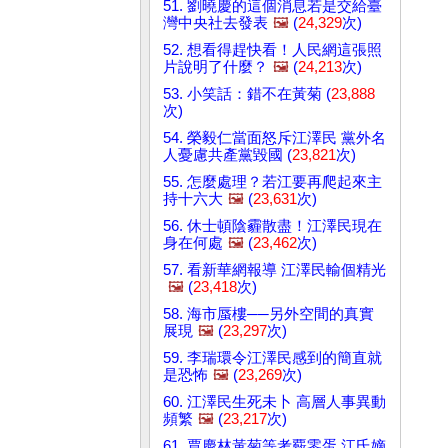
51. 劉曉慶的這個消息若是交給臺
灣中央社去發表
🖼️
(
24,329
次)
52. 想看得趕快看！人民網這張照
片說明了什麼？
🖼️
(
24,213
次)
53. 小笑話：錯不在黃菊 (
23,888
次)
54. 榮毅仁當面怒斥江澤民 黨外名
人憂慮共產黨毀國 (
23,821
次)
55. 怎麼處理？若江要再爬起來主
持十六大
🖼️
(
23,631
次)
56. 休士頓陰霾散盡！江澤民現在
身在何處
🖼️
(
23,462
次)
57. 看新華網報導 江澤民輸個精光
🖼️
(
23,418
次)
58. 海市蜃樓──另外空間的真實
展現
🖼️
(
23,297
次)
59. 李瑞環令江澤民感到的簡直就
是恐怖
🖼️
(
23,269
次)
60. 江澤民生死未卜 高層人事異動
頻繁
🖼️
(
23,217
次)
61. 賈慶林黃菊等考覈零蛋 江氏嫡