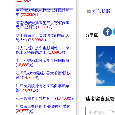
(
22,784
次)
文章网址: http://w
黄丽满送特殊礼物给江泽民过新
打印机版
年 (
22,005
次)
济南记者受孙玉玺启发寄假炭疽
恐吓江泽民 (
16,001
次)
分享至：
罗干做后台：女政法委副书记人
见人怕 (
16,088
次)
《人民报》是个幽默网站——乘
鹤山人答静庵居士 (
19,680
次)
中共不鼓励海外留学生回国服务
(
18,888
次)
江泽民抄“地藏经” 县太爷摆“照妖
镜” (
14,762
次)
江泽民为脱身将矛头指向李鹏家
族 (
23,280
次)
读者留言反馈
江泽民和罗干气炸肺！ (
18,403
次)
江泽民挺曾废胡 胡锦涛软中带硬
(
20,577
次)