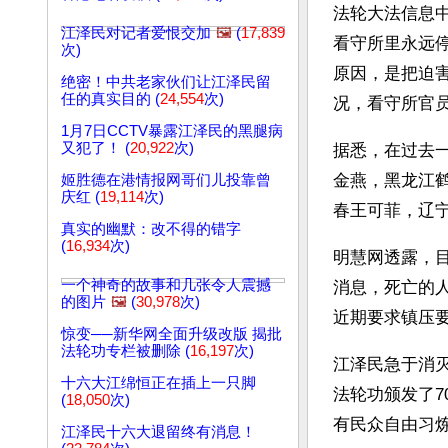
法轮大法信息中
江泽民对记者爱恨交加
🖼️
(
17,839
看守所里永远
次)
原因，是把迫
绝密！中共老家伙们让江泽民留
任的真实目的 (
24,554
次)
况，看守所官员
1月7日CCTV暴露江泽民的黑腿病
又犯了！ (
20,922
次)
据悉，在过去
金燕，黑龙江
姬胜德在港情报网哥们儿投靠曾
庆红 (
19,114
次)
春王可菲，辽
真实的幽默：改不得的错字
(
16,934
次)
明慧网透露，目
一个神奇的故事和几张令人震撼
消息，死亡的人
的图片
🖼️
(
30,978
次)
近期要求镇压要
惊变──新华网全面升级改版 揭批
法轮功专栏被删除 (
16,197
次)
江泽民急于消灭
十六大江绵恒正在插上一只脚
法轮功颁发了7
(
18,050
次)
有民众自由习
江泽民十六大退留终有消息！