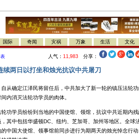
国际
奇闻
灾祸
万象
生活
文化
人气：
11,983
分享：
发表
连续两日以打坐和烛光抗议中共屠刀
】自从确定江泽民将留任后，中共加大了新一轮的镇压法轮功
时间内消灭法轮功学员的肉体。
法轮功学员纷纷到当地的中国使馆、领馆，抗议中共近期内残
员，其中包括华盛顿DC、纽约、芝加哥、加州等地区。全球
地的中国大使馆、领事馆前同步进行为期两天的烛光悼念行动