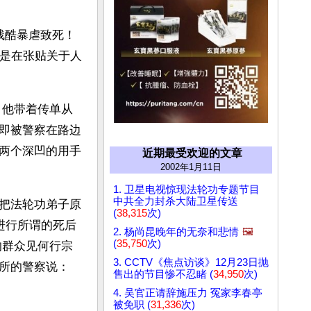
酷暴虐致死！ 
员是在张贴关于人
，他带着传单从
即被警察在路边
两个深凹的用手
近期最受欢迎的文章
2002年1月11日
1. 卫星电视惊现法轮功专题节目
中共全力封杀大陆卫星传送
把法轮功弟子原
(
38,315
次)
进行所谓的死后
2. 杨尚昆晚年的无奈和悲情
🖼️
(
35,750
次)
的群众见何行宗
3. CCTV《焦点访谈》12月23日抛
所的警察说：
售出的节目惨不忍睹 (
34,950
次)
4. 吴官正请辞施压力 冤家李春亭
被免职 (
31,336
次)