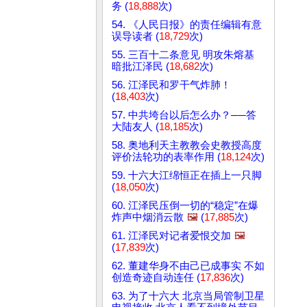
务 (
18,888
次)
54. 《人民日报》的责任编辑有意
误导读者 (
18,729
次)
55. 三百十二条意见 明攻朱熔基
暗批江泽民 (
18,682
次)
56. 江泽民和罗干气炸肺！
(
18,403
次)
57. 中共垮台以后怎么办？──答
大陆友人 (
18,185
次)
58. 奥地利天主教教会史教授高度
评价法轮功的表率作用 (
18,124
次)
59. 十六大江绵恒正在插上一只脚
(
18,050
次)
60. 江泽民压倒一切的“稳定”在爆
炸声中烟消云散
🖼️
(
17,885
次)
61. 江泽民对记者爱恨交加
🖼️
(
17,839
次)
62. 董建华身不由己已成事实 不如
创造奇迹自动连任 (
17,836
次)
63. 为了十六大 北京当局管制卫星