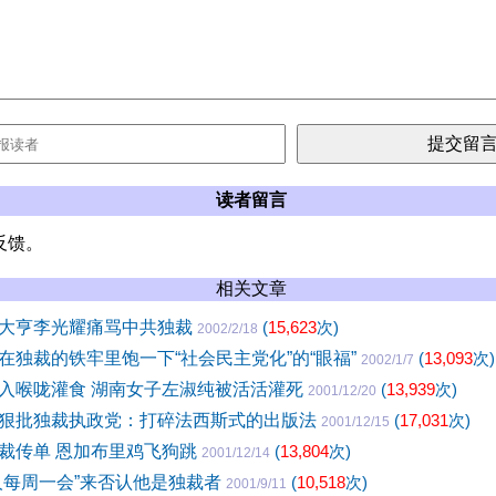
读者留言
反馈。
相关文章
大亨李光耀痛骂中共独裁
(
15,623
次)
2002/2/18
在独裁的铁牢里饱一下“社会民主党化”的“眼福”
(
13,093
次)
2002/1/7
入喉咙灌食 湖南女子左淑纯被活活灌死
(
13,939
次)
2001/12/20
狠批独裁执政党：打碎法西斯式的出版法
(
17,031
次)
2001/12/15
裁传单 恩加布里鸡飞狗跳
(
13,804
次)
2001/12/14
人每周一会”来否认他是独裁者
(
10,518
次)
2001/9/11