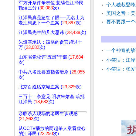
军方开条件争权位 想续任江泽民
个人独裁登峰
顿矮三分 (
30,083
次)
美国之音：美
江泽民真是急红了眼──无名士为
要不要跟一个
老江构思下一个血案 (
23,897
次)
江泽民先生的几大忌讳 (
28,438
次)
朱熔基承认：该杀的贪官超过十
万 (
23,082
次)
一个神奇的故
山东省党校评“五最”干部 (
17,684
小笑话：江
次)
小笑话：张爱
中共八名政要遭指名暗杀 (
28,055
次)
北京百姓话京城血案 (
23,329
次)
三百十二条意见 明攻朱熔基 暗批
江泽民 (
18,682
次)
亲临杀人现场的老医生谈观感
(
21,963
次)
从CCTV播放的两起杀人案看虚心
的江泽民 (
22,290
次)