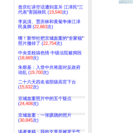
曾庆红讲空话遭到直斥 江泽民“三
代表”害国殃民 (
19,540
次)
李岚清、贾庆林和黄菊争捧江泽
民臭脚 (
22,863
次)
咦！新华社把京城血案的“全家福”
照片撤掉了 (
22,754
次)
中央党校搞色情 中级法院被捣毁
(
18,669
次)
朱熔基：入世中共将面对反政府
动乱 (
19,700
次)
二十六天四名省部级高官下台
(
15,632
次)
京城血案照片中的五个疑点
(
24,408
次)
京城血案：一张蹊跷的照片
(
30,845
次)
读者来稿：我的文章是被罗干气