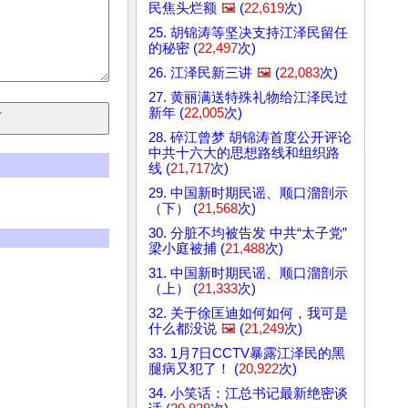
民焦头烂额
🖼️
(
22,619
次)
25. 胡锦涛等坚决支持江泽民留任
的秘密 (
22,497
次)
26. 江泽民新三讲
🖼️
(
22,083
次)
27. 黄丽满送特殊礼物给江泽民过
新年 (
22,005
次)
28. 碎江曾梦 胡锦涛首度公开评论
中共十六大的思想路线和组织路
线 (
21,717
次)
29. 中国新时期民谣、顺口溜剖示
（下） (
21,568
次)
30. 分脏不均被告发 中共“太子党”
梁小庭被捕 (
21,488
次)
31. 中国新时期民谣、顺口溜剖示
（上） (
21,333
次)
32. 关于徐匡迪如何如何，我可是
什么都没说
🖼️
(
21,249
次)
33. 1月7日CCTV暴露江泽民的黑
腿病又犯了！ (
20,922
次)
34. 小笑话：江总书记最新绝密谈