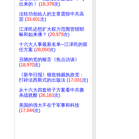
出来的！ (
18,378
次)
法轮功创始人的文章震惊中共高
层 (
33,601
次)
江泽民还想扩大权力范围管辖耶
稣和如来佛？ (
20,979
次)
十六大人事最新名单─江泽民的留
任方案 (
28,050
次)
丑陋的党的喉舌《焦点访谈》
(
18,970
次)
《新华日报》狠批独裁执政党：
打碎法西斯式的出版法 (
17,031
次)
从十六大四套班子方案看中共撕
杀战犹酣 (
26,183
次)
美国的强大不在于军事和科技
(
17,044
次)