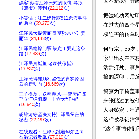
国不断疯狂升
嫖客“戴着江泽民式的眼镜”导致
《蜀报》停刊 (
22,112
次)
据法轮功网站明
小笑话：江二奶暴露911恐怖事件
的后台 (
29,370
次)
在过去的四个
江泽民大提黄丽满 薄熙来小升姜
权迫害的传单
丽华 (
24,143
次)
江泽民稳操门票 铁定了要走这条
何行宗，55岁
路 (
17,436
次)
家里出发在本
江泽民真挺董 老家伙假挺江
活活打死。事
(
17,530
次)
掐的深印，后
江泽民得知顺利留任的真实原因
后的新动向 (
16,669
次)
警察为了掩盖
主子得意，奴眷春风──曾庆红陈
至立江绵恒攀上十六大“江梯”
来张贴过的被他
(
16,540
次)
人身鉴定，串
胡锦涛等坚决支持江泽民留任的
这样被暴徒活
秘密 (
22,497
次)
“这个事情你们
在线观看：江泽民跳着华尔兹向
香港记者发飙 (
27,019
次)