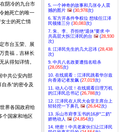
士在阴冷的九台市
5. 一个神奇的故事和几张令人震
撼的图片
🖼️
(
30,978
次)
令她死亡的唯一
6. 军方开条件争权位 想续任江泽
芳女士的死亡情
民顿矮三分 (
30,083
次)
7. 朱、李、乔拒绝“退休”要求 中
共高层大拆江泽民的台
🖼️
(
28,930
次)
定市台玉荣、展
8. 江泽民先生的几大忌讳 (
28,438
万贵福，吉林长
次)
无从得知详情。
9. 中共八名政要遭指名暗杀
(
28,055
次)
10. 在线观看：江泽民跳着华尔兹
据中共公安内部
向香港记者发飙 (
27,019
次)
算自杀”的密令及
11. 动人心弦！在线观看日理万机
的江泽民总书记 (
26,788
次)
12. 江泽民在人民大会堂主席台上
轻轻挖一下鼻孔
🖼️
(
26,642
次)
，世界各国政府给
13. 乐山市府李玉书的16岁“二奶”
多个国家和地区
娇艳动人
🖼️
(
24,854
次)
14. 绝密！中共老家伙们让江泽民
留任的真实目的 (
24,554
次)