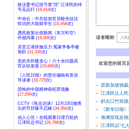
政法委书记扭亏靠“淫” 江泽民的绰
号见品行 (
16,418
次)
中央社：中共驻加官员殴伤信法
轮功的大陆留学生 (
15,658
次)
愚民政策出假新闻《东方时空》
读者暱称:
作假内幕 (
16,506
次)
吴官正请辞施压力 冤家李春亭被
免职 (
31,336
次)
党的关怀暖贪心！六十余问题高
欢迎您的留言
官从轻发落 (
19,680
次)
《人民日报》的责任编辑有意误
导读者 (
18,729
次)
原新加坡独裁
恐怖的中国精神病犯罪现象
江泽民让人民
(
17,094
次)
斜尖口竹筒插
CCTV《焦点访谈》12月23日抛售
出的节目惨不忍睹 (
34,950
次)
《新华日报》
海滩惊现反独
动人心弦！在线观看日理万机的
江泽民总书记 (
26,788
次)
江泽民以“七