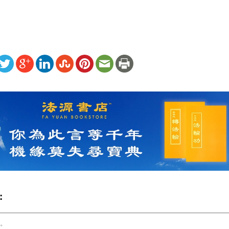
ww.renminbao.com/rmb/articles/2002/1/12/18312.html
: