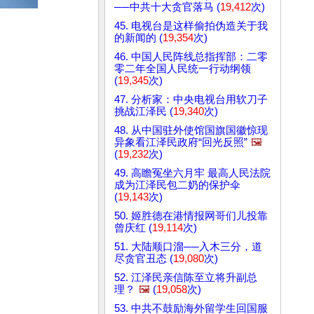
──中共十大贪官落马 (
19,412
次)
45. 电视台是这样偷拍伪造关于我
的新闻的 (
19,354
次)
46. 中国人民阵线总指挥部：二零
零二年全国人民统一行动纲领
(
19,345
次)
47. 分析家：中央电视台用软刀子
挑战江泽民 (
19,340
次)
48. 从中国驻外使馆国旗国徽惊现
异象看江泽民政府“回光反照”
🖼️
(
19,232
次)
49. 高瞻冤坐六月牢 最高人民法院
成为江泽民包二奶的保护伞
(
19,143
次)
50. 姬胜德在港情报网哥们儿投靠
曾庆红 (
19,114
次)
51. 大陆顺口溜──入木三分，道
尽贪官丑态 (
19,080
次)
52. 江泽民亲信陈至立将升副总
理？
🖼️
(
19,058
次)
53. 中共不鼓励海外留学生回国服