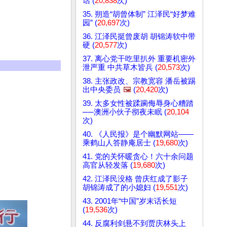
话 (
20,838
次)
35. 朔造“胡曾体制” 江泽民“好梦难
园” (
20,697
次)
36. 江泽民挺曾废胡 胡锦涛软中带
硬 (
20,577
次)
37. 离心党干吃里扒外 重要机密外
泄严重 中共草木皆兵 (
20,573
次)
38. 主张政改、宗教宽容 潘岳被踢
出中央委员
🖼️
(
20,420
次)
39. 太多女性被蹂躏侮辱身心糟踏
──澳洲小伙子彻夜未眠 (
20,104
次)
40. 《人民报》是个幽默网站——
乘鹤山人答静庵居士 (
19,680
次)
41. 党的关怀暖贪心！六十余问题
高官从轻发落 (
19,680
次)
42. 江泽民没格 曾庆红成了影子
胡锦涛成了的小媳妇 (
19,551
次)
43. 2001年“中国”岁末话长短
(
19,536
次)
44. 反腐利剑悬不到贾庆林头上