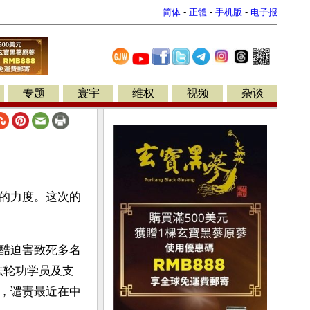
简体
-
正體
-
手机版
-
电子报
专题
寰宇
维权
视频
杂谈
的力度。这次的
酷迫害致死多名
法轮功学员及支
，谴责最近在中