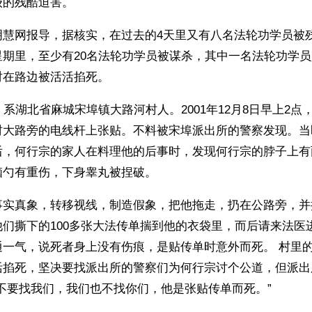
级的残酷迫害。
慧网报导，据核实，在过去的4天里又有八名法轮功学员被残
星期里，至少有20名法轮功学员被谋杀，其中一名法轮功学
时在路边被活活掐死。
，系湖北省麻城宋埠镇大路河村人。2001年12月8日早上2点
村大路旁的电线杆上张贴。不料被宋埠派出所的警察发现。当
后，何行宗的家人在料理他的后事时，发现何行宗的脖子上有
脑勺有重伤，下身睾丸被捏破。
事实真象，转移视线，制造假象，把他拖走，扔在公路旁，并
们撕下的100多张大法传单揣到他的衣袋里，而后请来法医
通一气，说死者身上没有伤痕，是贴传单时意外而死。 村里
活掐死，坚决要找派出所的警察们为何行宗讨个公道，但派出
不要找我们，我们也不找你们，他是张贴传单而死。”