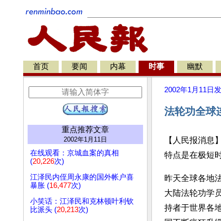
首页
要闻
内幕
时事
幽默
2002年1月11日
法轮功全球
重点推荐文章
2002年1月11日
【人民报消息
在线观看：京城血案的真相
特点是在极短
(
20,226
次)
江泽民内侄周永康的国外帐户喜
昨天全球各地
暴胀 (
16,477
次)
大陆法轮功学
小笑话：江泽民和克林顿叶利钦
持者于世界各
比派头 (
20,213
次)