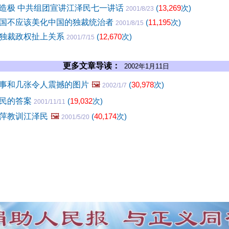
造极 中共组团宣讲江泽民七一讲话
(
13,269
次)
2001/8/23
国不应该美化中国的独裁统治者
(
11,195
次)
2001/8/15
独裁政权扯上关系
(
12,670
次)
2001/7/15
更多文章导读：
2002年1月11日
事和几张令人震撼的图片
🖼️
(
30,978
次)
2002/1/7
泽民的答案
(
19,032
次)
2001/11/11
萍教训江泽民
🖼️
(
40,174
次)
2001/5/20