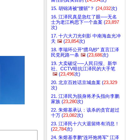
15. 胡锦涛被“腰斩”？ (
24,032
次)
16. 江泽民真是急红了眼──无名
士为老江构思下一个血案 (
23,897
次)
17. 十六大刀光剑影 中南海血光冲
天
🖼️
(
23,854
次)
18. 李瑞环公开“掼乌纱” 直言江泽
民党死路一条
🖼️
(
23,686
次)
19. 大卖破绽──人民日报、新华
社、CCTV暗抗江泽民的大手笔
🖼️
(
23,496
次)
20. 北京百姓话京城血案 (
23,329
次)
21. 江泽民为脱身将矛头指向李鹏
家族 (
23,280
次)
22. 朱熔基承认：该杀的贪官超过
十万 (
23,082
次)
23. 江泽民十六大退留终有消息！
(
22,784
次)
24. 朱熔基李鹏“连环炮将军” 江泽