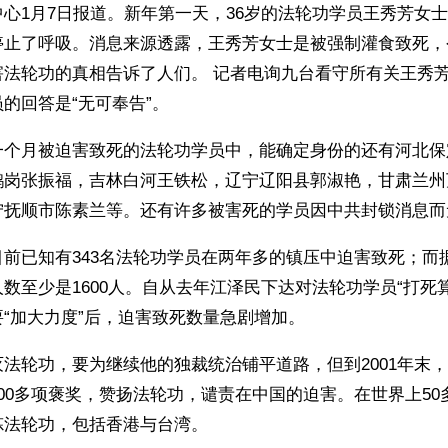
心1月7日报道。新年第一天，36岁的法轮功学员王秀芳女
停止了呼吸。消息来源透露，王秀芳女士是被强制灌食致死，
害法轮功的真相告诉了人们。 记者电询九台看守所有关王秀
的回答是“无可奉告”。
一个月被迫害致死的法轮功学员中，能确定身份的还有河北保
鹤岗张振福，吉林白河王铁松，辽宁辽阳县郭淑艳，甘肃兰州
宁抚顺市陈素兰等。还有许多被害死的学员因中共封锁消息而
前已知有343名法轮功学员在两年多的镇压中迫害致死；而
数至少是1600人。自从去年江泽民下达对法轮功学员“打死
“加大力度”后，迫害致死数量急剧增加。
法轮功，要为继续他的独裁统治铺平道路，但到2001年末
00多项褒奖，赞扬法轮功，谴责在中国的迫害。在世界上50
炼法轮功，包括香港与台湾。