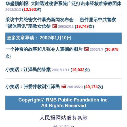
华盛顿邮报: 大陆透过秘密系统广泛打击未经核准宗教团体
(
13,363
次)
2002/2/13
采访中共绝密文件暴光新闻发布会──密件显示中共警察
“裸体审讯”宗教女信徒
🖼️
(
19,749
次)
2002/2/13
更多文章导读：
2002年1月10日
一个神奇的故事和几张令人震撼的图片
🖼️
(
30,978
2002/1/7
次)
小笑话：江泽民的答案
(
19,032
次)
2001/11/11
小笑话：张爱萍教训江泽民
🖼️
(
40,174
次)
2001/5/20
Copyright© RMB Public Foundation Inc.
All Rights Reserved
人民报网站服务条款