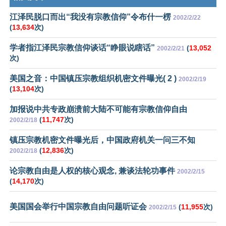
江泽民脱口而出“我没有宗教信仰”令布什一楞
2002/2/22
(
13,634
次)
学者指江泽民宗教信仰谈话“睁眼说瞎话”
(
13,052
2002/2/21
次)
美国之音：中国镇压宗教组织机密文件曝光( 2 )
2002/2/19
(
13,104
次)
加报说中共专政崩溃前大陆不可能有宗教信仰自由
(
11,747
次)
2002/2/18
镇压宗教机密文件曝光后，中国政府机关一问三不知
(
12,836
次)
2002/2/18
论宗教自由是人权的核心观念, 兼谈法轮功事件
2002/2/15
(
14,170
次)
美国国会举行中国宗教自由问题听证会
(
11,955
次)
2002/2/15