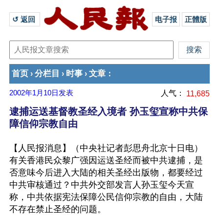
↺ 返回 
电子报
正體版
首页
分栏目
时事
文章
›
›
›
：
2002年1月10日
发表
人气：
11,685
逮捕运送基督教圣经入境者 孙玉玺宣称中共保
障信仰宗教自由
【人民报消息】（中央社记者彭思舟北京十日电）
有关香港民众黎广强因运送圣经而被中共逮捕，是
否意味今后进入大陆的相关圣经出版物，都要经过
中共审核通过？中共外交部发言人孙玉玺今天宣
称，中共依据宪法保障公民信仰宗教的自由，大陆
不存在禁止圣经的问题。