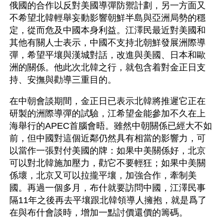
俄國的合作以反對美國導彈防禦計劃，另一方面又
不希望北韓輕舉妄動影響朝鮮半島與亞洲局勢的穩
定，從而危及中國本身利益。江澤民最近對美國和
其他有關人士表示，中國不支持北朝鮮發展洲際導
彈，希望平壤與漢城對話，改進與美國、日本和歐
洲的關係。他此次北韓之行，就包含着對金正日支
持、安撫與勸導三重目的。 
在中朝會談期間，金正日已表示北韓將推遲它正在
研製的洲際導彈的試驗，江希望金能參加不久在上
海舉行的APEC首腦會晤。雖然中朝關係已經大不如
前，但中國對這個近鄰仍然具有相當的影響力，可
以當作一張對付美國的牌：如果中美關係好，北京
可以對北韓施加壓力，勸它不要輕狂；如果中美關
係壞，北京又可以拉攏平壤，加強合作，牽制美
國。再過一個多月，布什就要訪問中國，江澤民事
隔11年之後再去平壤跟北韓領導人擁抱，就是爲了
在與布什會談時，增加一點討價還價的籌碼。 