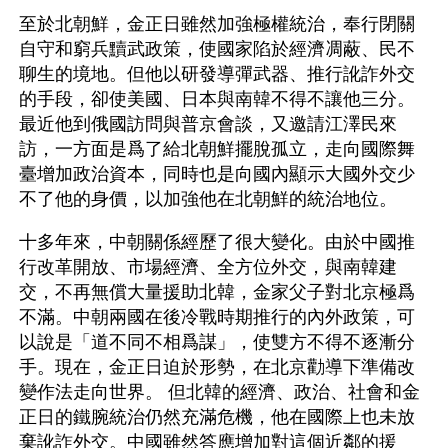
至於北朝鮮，金正日雖然加強極權統治，奉行閉關
自守和窮兵黷武政策，使國家陷於經濟凋蔽、民不
聊生的境地。但他以研發導彈武器、推行訛詐外交
的手段，卻使美國、日本與南韓不得不讓他三分。
最近他到俄國訪問與普京會談，又邀請江澤民來
訪，一方面是爲了給北朝鮮擺脫孤立，走向國際舞
臺增加政治資本，同時也是向國內顯示大國外交少
不了他的身價，以加強他在北朝鮮的統治地位。 
十多年來，中朝關係經歷了很大變化。由於中國推
行改革開放、市場經濟、全方位外交，與南韓建
交，不再無償大量援助北韓，金家父子對北京極爲
不滿。中朝兩國在後冷戰時期推行的內外政策，可
以說是「道不同不相爲謀」，使雙方不得不逐漸分
手。現在，金正日迫於形勢，在北京勸導下準備改
變作法走向世界。 但北韓的經濟、政治、社會和金
正日的鐵腕統治仍然充滿危機，他在國際上也未放
棄訛詐外交。中國雖然答應增加對這個近鄰的援