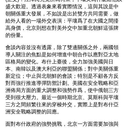
盛大歡迎。透過表象來看實際情況，這與其說是中
朝關係重大發展，不如說是出於雙方共同需要，做
給外人看的一場外交表演：平壤爲了在大國之間擡
高身價，北京則想在對美外交中加重北朝鮮這張牌
的份量。 
會談內容並沒有透露，除了雙邊關係之外，兩國領
導人關注的焦點是如何增進中朝合作以應對亞太地
區格局的變化。布什上臺後，全力加強美國與日
本、南韓以及澳大利亞的聯盟關係；對中美關係重
新定位；中止與北朝鮮的會談；特別是不顧各方反
對而強行推進導彈防禦計劃。美國在安全戰略和亞
洲佈局方面的重大調整和強勢作爲，使中俄朝三方
受到很大壓力。最近一個時期北京、莫斯科與平壤
三方之間頻繁往來的穿梭外交，實際上是對布什亞
洲安全戰略調整的回應。 
面對布什政府的強勢挑戰，北京一方面需要加強與