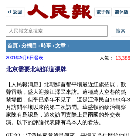
↺ 返回 
電子報
简体版
首頁
分欄目
時事
文章
›
›
›
：
2001年9月6日
發表
人氣：
13,386
北京需要北朝鮮這張牌
【人民報消息】北朝鮮首都平壤最近紅旗招展，歡
聲雷動，盛大迎接江澤民來訪。這種萬人空巷的熱
鬧場面，似乎已多年不見了。這是江澤民自1990年3
月訪問平壤以來的第二次訪問。華盛頓的政治觀察
家陳有爲認爲，這次訪問實際上是兩國的外交表
演。以下的評論代表陳有爲本人的看法。 
(正文)：江澤民究竟所爲何來，平壤又爲什麼給他以