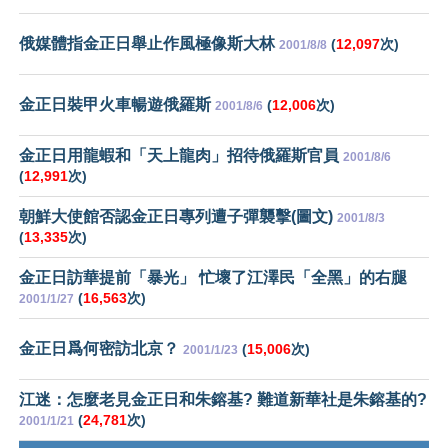
俄媒體指金正日舉止作風極像斯大林
(
12,097
次)
2001/8/8
金正日裝甲火車暢遊俄羅斯
(
12,006
次)
2001/8/6
金正日用龍蝦和「天上龍肉」招待俄羅斯官員
2001/8/6
(
12,991
次)
朝鮮大使館否認金正日專列遭子彈襲擊(圖文)
2001/8/3
(
13,335
次)
金正日訪華提前「暴光」 忙壞了江澤民「全黑」的右腿
(
16,563
次)
2001/1/27
金正日爲何密訪北京？
(
15,006
次)
2001/1/23
江迷：怎麼老見金正日和朱鎔基? 難道新華社是朱鎔基的?
(
24,781
次)
2001/1/21