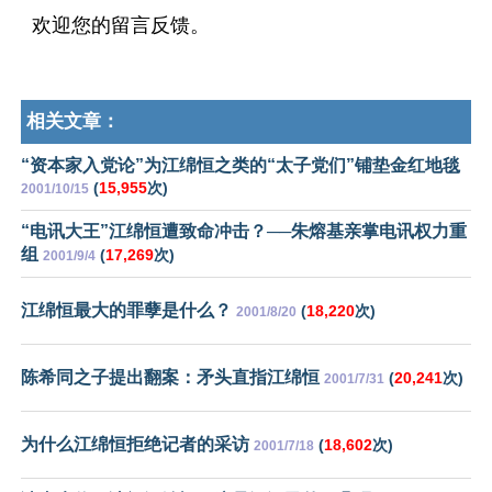
欢迎您的留言反馈。
相关文章：
“资本家入党论”为江绵恒之类的“太子党们”铺垫金红地毯
(
15,955
次)
2001/10/15
“电讯大王”江绵恒遭致命冲击？──朱熔基亲掌电讯权力重
组
(
17,269
次)
2001/9/4
江绵恒最大的罪孽是什么？
(
18,220
次)
2001/8/20
陈希同之子提出翻案：矛头直指江绵恒
(
20,241
次)
2001/7/31
为什么江绵恒拒绝记者的采访
(
18,602
次)
2001/7/18