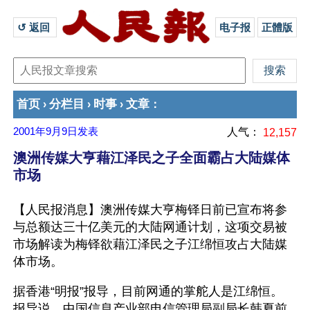
↺ 返回 
电子报
正體版
首页
分栏目
时事
文章
›
›
›
：
2001年9月9日
发表
人气：
12,157
澳洲传媒大亨藉江泽民之子全面霸占大陆媒体
市场
【人民报消息】澳洲传媒大亨梅铎日前已宣布将参
与总额达三十亿美元的大陆网通计划，这项交易被
市场解读为梅铎欲藉江泽民之子江绵恒攻占大陆媒
体市场。 
据香港“明报”报导，目前网通的掌舵人是江绵恒。 
报导说，中国信息产业部电信管理局副局长韩夏前