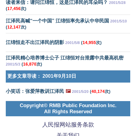
读者来信：请问江绵恒，这是江泽民的耳朵吗？
2001/5/28
(
17,456
次)
江泽民高喊“一个中国” 江绵恒率先承认中华民国
2001/5/10
(
12,147
次)
江绵恒走不出江泽民的阴影
(
14,955
次)
2001/5/8
江泽民精心培养博士公子 江绵恒对台泄露中共最高机密
(
16,870
次)
2001/5/3
更多文章导读：
2001年9月10日
小笑话：张爱萍教训江泽民
🖼️
(
40,174
次)
2001/5/20
Copyright© RMB Public Foundation Inc.
All Rights Reserved
人民报网站服务条款
关于我们