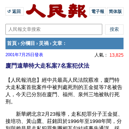
↺ 返回 
電子報
简体版
首頁
分欄目
災禍
文章
›
›
›
：
2001年7月25日
發表
人氣：
13,825
廈門遠華特大走私案7名案犯伏法
【人民報消息】經中共最高人民法院覈准，廈門特
大走私案首批案件中被判處死刑的王金挺等7名被告
人，今天已分別在廈門、福州、泉州三地被執行死
刑。
　　新華網北京2月23報導，走私犯罪分子王金挺、
接培功、黃山鷹、莊銘田於1996年至1998年間，分
別與賴昌星走私犯罪集團相互勾結或事先通謀，採