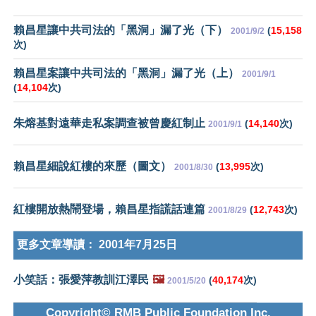
賴昌星讓中共司法的「黑洞」漏了光（下）
(
15,158
2001/9/2
次)
賴昌星案讓中共司法的「黑洞」漏了光（上）
2001/9/1
(
14,104
次)
朱熔基對遠華走私案調查被曾慶紅制止
(
14,140
次)
2001/9/1
賴昌星細說紅樓的來歷（圖文）
(
13,995
次)
2001/8/30
紅樓開放熱鬧登場，賴昌星指謊話連篇
(
12,743
次)
2001/8/29
更多文章導讀：
2001年7月25日
小笑話：張愛萍教訓江澤民
🖼️
(
40,174
次)
2001/5/20
Copyright© RMB Public Foundation Inc.