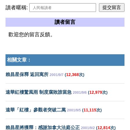
讀者暱稱:
讀者留言
歡迎您的留言反饋。
相關文章：
賴昌星保釋 返回寓所
(
12,368
次)
2001/9/7
遠華紅樓驚風雨 制度腐敗誰當急
(
12,979
次)
2001/9/6
遠華「紅樓」參觀者突破二萬
(
11,115
次)
2001/9/5
賴昌星將獲釋：感謝加拿大法庭公正
(
12,814
次)
2001/9/2