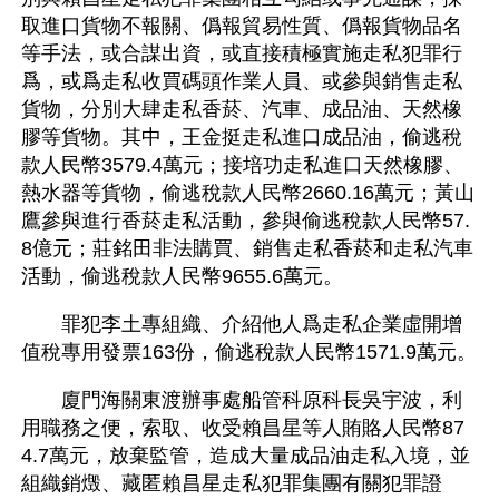
取進口貨物不報關、僞報貿易性質、僞報貨物品名
等手法，或合謀出資，或直接積極實施走私犯罪行
爲，或爲走私收買碼頭作業人員、或參與銷售走私
貨物，分別大肆走私香菸、汽車、成品油、天然橡
膠等貨物。其中，王金挺走私進口成品油，偷逃稅
款人民幣3579.4萬元；接培功走私進口天然橡膠、
熱水器等貨物，偷逃稅款人民幣2660.16萬元；黃山
鷹參與進行香菸走私活動，參與偷逃稅款人民幣57.
8億元；莊銘田非法購買、銷售走私香菸和走私汽車
活動，偷逃稅款人民幣9655.6萬元。
　　罪犯李土專組織、介紹他人爲走私企業虛開增
值稅專用發票163份，偷逃稅款人民幣1571.9萬元。
　　廈門海關東渡辦事處船管科原科長吳宇波，利
用職務之便，索取、收受賴昌星等人賄賂人民幣87
4.7萬元，放棄監管，造成大量成品油走私入境，並
組織銷燬、藏匿賴昌星走私犯罪集團有關犯罪證