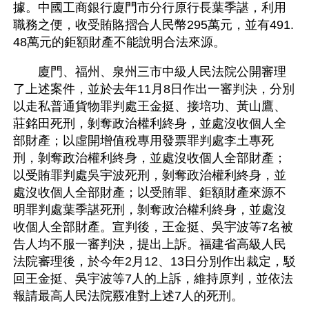
據。中國工商銀行廈門市分行原行長葉季諶，利用
職務之便，收受賄賂摺合人民幣295萬元，並有491.
48萬元的鉅額財產不能說明合法來源。
　　廈門、福州、泉州三市中級人民法院公開審理
了上述案件，並於去年11月8日作出一審判決，分別
以走私普通貨物罪判處王金挺、接培功、黃山鷹、
莊銘田死刑，剝奪政治權利終身，並處沒收個人全
部財產；以虛開增值稅專用發票罪判處李土專死
刑，剝奪政治權利終身，並處沒收個人全部財產；
以受賄罪判處吳宇波死刑，剝奪政治權利終身，並
處沒收個人全部財產；以受賄罪、鉅額財產來源不
明罪判處葉季諶死刑，剝奪政治權利終身，並處沒
收個人全部財產。宣判後，王金挺、吳宇波等7名被
告人均不服一審判決，提出上訴。福建省高級人民
法院審理後，於今年2月12、13日分別作出裁定，駁
回王金挺、吳宇波等7人的上訴，維持原判，並依法
報請最高人民法院覈准對上述7人的死刑。