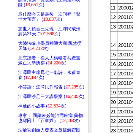
能 (
13,651
次)
11
20001
爲什麼今天是最後一次刊登「驚
12
20010
世大預言」 (
19,037
次)
13
20010
驚世大預言已兌現：江澤民成殭
屍第31天 (
101,598
次)
大陸法輪功學員神通大顯 飄然從
14
20010
天降 (
14,712
次)
15
20010
北京讀者：從人大橫幅看共產黨
滅亡大勢所趨 (
14,220
次)
16
20010
江澤民主席爲七一獻詩：永葆青
17
20010
春 (
17,187
次)
18
20010
小笑話：江澤民作報告 (
27,285
次)
19
20010
江澤民涉足三大謀殺案 (
16,435
次)
20
20010
神通的小故事 (
12,634
次)
21
20010
專家： 同藥未必能治同疾病 藥物
也應附上「百家姓」 (
12,113
次)
22
20010
法輪功創始人發表文章破解密團
23
20010