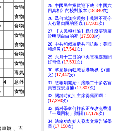
25. 中國民主黨歡迎下載《中國六
0
食物
四真相》的校對版本 (
18,340
次)
食物
26. 爲何武漢突現數十萬殺不死令
人心驚肉跳的怪蟲 (
17,901
次)
0
食物
27. 【人民報社論】爲什麼要讓羅
食物
幹明明白白的死 (
17,583
次)
28. 中共和俄羅斯共同抗敵：美國
食物
和蝗災 (
17,541
次)
食物
29. 六月十三日的中央電視臺新聞
好奇怪 (
17,531
次)
食物
30. 罕見暴雨狂淹香港新界北 (圖
毒氣
文) (
17,447
次)
4
意外
31. 惡報剛開始：瀋陽二十多名官
員被雙規逮捕 (
17,307
次)
6
食物
32. 關鍵時刻江主席得露面啊！
(
17,293
次)
33. 僞科學家何祚庥正在攻克香港
「一國兩制」難關 (
17,178
次)
34. 法輪功創始人發表文章告誡學
員 (
17,150
次)
（重慶 、吉