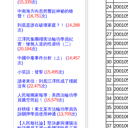
(
15,339
次)
24
20010
中南海方向忽然響起神祕的槍
25
20010
聲！ (
16,751
次)
26
20010
到底是誰在破壞家庭？！ (
14,288
次)
27
20010
江澤民集團殘害法輪功學員紀
28
20010
實：慘無人道的性虐待（二）
(
20,184
次)
29
20010
中國中毒事件分析（上） (
14,457
30
20010
次)
31
20010
小笑話：發誓 (
15,495
次)
32
20010
讀者來信：到底江澤民成了殭屍
沒有 (
22,475
次)
33
20010
人民報獨家報導：美西法輪功學
34
20010
員騰空而起！ (
15,579
次)
35
20010
好榜樣！東北某市法輪功學員告
訴關押學員使用神通 (
13,709
次)
36
20010
【人民報社論】堅決參與瀋陽法
37
20010