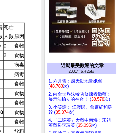
害
死亡
數
人數
原因
0
0
食物
2
食物
病毒
近期最受歡迎的文章
2001年6月25日
病毒
1. 六月雪：感天動地竇娥冤
食物
(
48,783
次)
食物
2. 向全世界法輪功修煉者徵稿：
展示法輪功的神奇！ (
38,578
次)
食物
3. 小笑話： 江澤民、曾慶紅和羅
0
食物
幹 (
35,374
次)
4. 「二噁英」大戰中南海：宋祖
食物
英戰勝李瑞英 (
35,095
次)
0
飲料