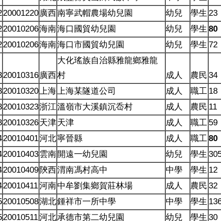
2
20001220
廣西
南寧武帽農場幼兒園
幼兒
學生
23
2
20010206
海南
海口國貿幼兒園
幼兒
學生
80
2
20010206
海南
海口市國貿幼兒園
幼兒
學生
72
大化瑤族自治縣雅龍鄉雅龍
3
20010316
廣西
村
成人
農民
34
3
20010320
上海
上海某隧道公司
成人
職工
18
3
20010323
浙江
溫嶺市大溪鎮沉岙村
成人
農民
11
3
20010326
天津
天津
成人
職工
59
4
20010401
河北
寧晉縣
成人
職工
80
4
20010403
雲南
開遠一幼兒園
幼兒
學生
30
4
20010409
陝西
渭南馮村高中
中學
學生
12
4
20010411
河南
中牟劉集鄉賀莊林場
成人
農民
32
5
20010508
湖北
鍾祥市一所中學
中學
學生
13
5
20010511
河北
承德市第二幼兒園
幼兒
學生
30