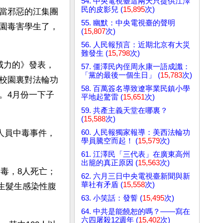
54. 中央電視臺這兩天只提供江澤
民的皮影兒 (
15,895
次)
當邪惡的江集團
55. 幽默：中央電視臺的聲明
園毒害學生了，
(
15,807
次)
56. 人民報預言：近期北京有大災
難發生 (
15,798
次)
威力的》發表，
57. 僵澤民內侄周永康一語成讖：
「黨的最後一個生日」 (
15,783
次)
校園裏對法輪功
58. 百萬簽名導致遼寧業民鎮小學
。4月份一下子
平地起驚雷 (
15,651
次)
59. 共產主義天堂在哪裏？
(
15,588
次)
60. 人民報獨家報導：美西法輪功
人員中毒事件，
學員騰空而起！ (
15,579
次)
61. 江澤民「三代表」在廣東高州
出籠的真正原因 (
15,563
次)
中毒，8人死亡；
62. 六月三日中央電視臺新聞與新
華社有矛盾 (
15,558
次)
學生髮生感染性腹
63. 小笑話：發誓 (
15,495
次)
64. 中共是能饒恕的嗎？——寫在
六四屠殺12週年 (
15,402
次)