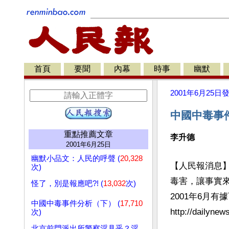
首頁
要聞
內幕
時事
幽默
2001年6月25日
中國中毒事
重點推薦文章
李升德
2001年6月25日
幽默小品文：人民的呼聲 (
20,328
【人民報消息
次)
毒害，讓事實來
怪了，別是報應吧?! (
13,032
次)
2001年6月
中國中毒事件分析（下） (
17,710
http://dailyne
次)
北京前門派出所警察淫具乎？淫