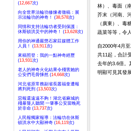
(
12,667
次)
林）、毒面（
向全世界法輪功修煉者徵稿：展
芥末（河南、
示法輪功的神奇！ (
38,578
次)
（廣東）、毒
同情和支持法輪功者受到保護：
休斯頓洪災中的神奇！ (
13,628
次)
蔬菜等等，令
用你的神通嚴懲石家莊媒體工作
自2000年4月
人員！ (
13,911
次)
共11起，合計
來稿照登：我的一點神奇經歷
(
13,931
次)
去年的3.6倍。
老人的神奇火化結果令殘害她的
明顯可見其發
公安們毛骨悚然 (
14,668
次)
河北省原常務副省長叢福奎遭報
將判死刑 (
13,503
次)
惡報還遠遠不夠！湖北省麻城的
殘暴聳人聽聞 一肇事公安當晚死
於非命 (
13,737
次)
人民報獨家報導：法輪功在休斯
頓洪水中大顯神奇 (
16,119
次)