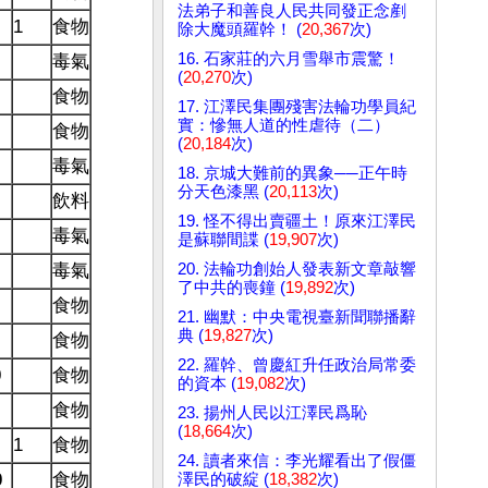
法弟子和善良人民共同發正念剷
1
食物
除大魔頭羅幹！ (
20,367
次)
16. 石家莊的六月雪舉市震驚！
毒氣
(
20,270
次)
食物
17. 江澤民集團殘害法輪功學員紀
實：慘無人道的性虐待（二）
食物
(
20,184
次)
毒氣
18. 京城大難前的異象──正午時
分天色漆黑 (
20,113
次)
飲料
19. 怪不得出賣疆土！原來江澤民
毒氣
是蘇聯間諜 (
19,907
次)
20. 法輪功創始人發表新文章敲響
毒氣
了中共的喪鐘 (
19,892
次)
食物
21. 幽默：中央電視臺新聞聯播辭
典 (
19,827
次)
食物
22. 羅幹、曾慶紅升任政治局常委
0
食物
的資本 (
19,082
次)
食物
23. 揚州人民以江澤民爲恥
(
18,664
次)
1
食物
24. 讀者來信：李光耀看出了假僵
0
食物
澤民的破綻 (
18,382
次)