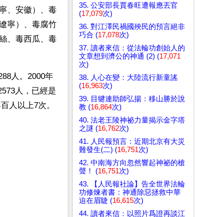
35. 公安部長賈春旺遭報應丟官
寧、安徽）、毒
(
17,079
次)
遼寧）、毒腐竹
36. 對江澤民禍國殃民的預言絕非
巧合 (
17,078
次)
絲、毒西瓜、毒
37. 讀者來信：從法輪功創始人的
文章想到濟公的神通 (2) (
17,071
次)
88人。2000年
38. 人心在變：大陸流行新童謠
(
16,963
次)
2573人，已經是
39. 目犍連助師弘揚：移山勝於說
1年百人以上7次。
教 (
16,864
次)
40. 法老王陵神祕力量揭示金字塔
之謎 (
16,762
次)
41. 人民報預言：近期北京有大災
難發生(二) (
16,751
次)
42. 中南海方向忽然響起神祕的槍
聲！ (
16,751
次)
43. 【人民報社論】告全世界法輪
功修煉者書：神通除惡拯救中華
迫在眉睫 (
16,615
次)
44. 讀者來信：以照片爲證再談江