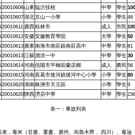
6
20010606
山東
臨沂技校
中學
學生
10
6
20010607
湖北
京山一小學
小學
學生
48
6
20010611
廣西
桂林市
成人
市民
10
6
20010612
安徽
安徽教育學院
大學
學生
50
6
20010613
廣東
南海市南莊鎮南莊高中
中學
學生
81
6
20010613
江蘇
泗洪一中
中學
學生
30
6
20010614
河南
信陽市平橋區蘭店鄉
成人
農民
56
6
20010615
河南
長葛市後河鎮後河中心小學
小學
學生
80
6
20010620
湖南
株洲市天元區
小學
學生
9
6
20010620
陝西
澇店中學
中學
學生
23
表一：事故列表
月份以來，毒米（甘肅、重慶、廣州、烏魯木齊 、四川）、毒油