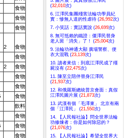
5. 圖片展：真真假假江澤民
(
32,010
次)
食物
6. 江澤民集團殘害法輪功學員紀
食物
實：慘無人道的性虐待 (
26,992
次)
7. 小笑話：實話實說 (
26,699
次)
食物
8. 無可抵賴的鐵證：僵澤民替身
老人斑「消失」了！ (
25,004
次)
2
食物
9. 法輪功神通大顯 廣場警察、便
衣大混戰 (
23,139
次)
食物
10. 讀者來信：到底江澤民成了殭
2
食物
屍沒有 (
22,475
次)
食物
11. 陳至立陪伴替身江澤民
(
21,937
次)
食物
12. 和俄羅斯總統普京會面：真假
江澤民圖片展 (
21,873
次)
5
食物
13. 武漢有個「毛澤東」 北京有兩
飲料
個「江澤民」 (
21,550
次)
食物
14. 【人民報社論】問全世界法輪
功修煉者：你是如何除惡的？
6
食物
(
21,076
次)
食物
15. 【人民報社論】希望全世界大