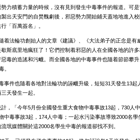
惡勢力積蓄力量的時候，沒有見到發生中毒事件的報道。可是
炮製出天安門的自焚醜劇後，邪惡勢力開始鋪天蓋地地進入校
進行「百萬簽名」。
，隨着法輪功創始人的文章《建議》、《大法弟子的正念是有
是歇斯底里地瘋狂了！它們控制着邪惡的人在全國各地的許多
行惡毒的造謠和污衊。而全國各地的中毒事件也隨着節節攀升
中毒。
毒事件也隨着各地對法輪功的誣衊升級，短短31天發生13起
兩三天發生一起。
計，「今年5月份全國發生重大食物中毒事故13起，730人
物中毒事故3起，174人中毒；一起水污染事故導致2000名
流氓媒體關於這2000名學生中毒的報道卻找不到。