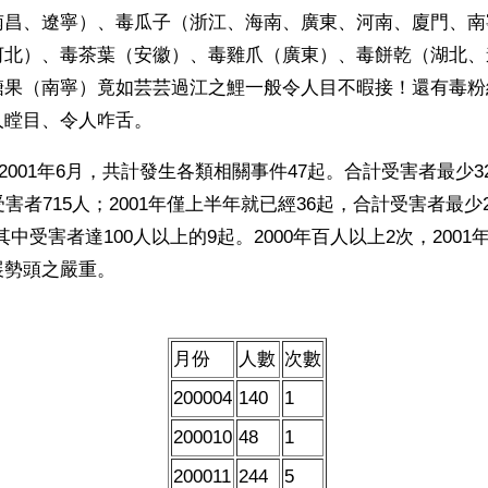
南昌、遼寧）、毒瓜子（浙江、海南、廣東、河南、廈門、南
河北）、毒茶葉（安徽）、毒雞爪（廣東）、毒餅乾（湖北、
糖果（南寧）竟如芸芸過江之鯉一般令人目不暇接！還有毒粉
人瞠目、令人咋舌。
至2001年6月，共計發生各類相關事件47起。合計受害者最少32
受害者715人；2001年僅上半年就已經36起，合計受害者最少
其中受害者達100人以上的9起。2000年百人以上2次，200
展勢頭之嚴重。
月份
人數
次數
200004
140
1
200010
48
1
200011
244
5