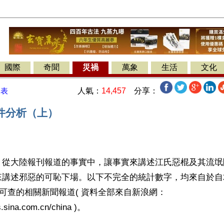
國際
奇聞
災禍
萬象
生活
文化
人氣：
14,457
分享：
發表
件分析（上）
】從大陸報刊報道的事實中，讓事實來講述江氏惡棍及其流氓
講述邪惡的可恥下場。以下不完全的統計數字，均來自於自20
有據可查的相關新聞報道( 資料全部來自新浪網：
ws.sina.com.cn/china )。