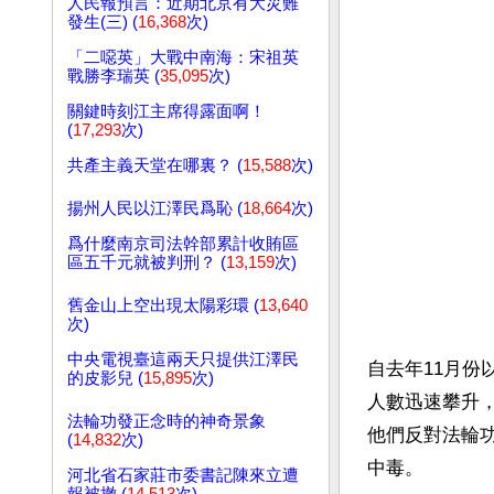
人民報預言：近期北京有大災難
發生(三) (
16,368
次)
「二噁英」大戰中南海：宋祖英
戰勝李瑞英 (
35,095
次)
關鍵時刻江主席得露面啊！
(
17,293
次)
共產主義天堂在哪裏？ (
15,588
次)
揚州人民以江澤民爲恥 (
18,664
次)
爲什麼南京司法幹部累計收賄區
區五千元就被判刑？ (
13,159
次)
舊金山上空出現太陽彩環 (
13,640
次)
中央電視臺這兩天只提供江澤民
自去年11月份
的皮影兒 (
15,895
次)
人數迅速攀升
法輪功發正念時的神奇景象
他們反對法輪功
(
14,832
次)
中毒。
河北省石家莊市委書記陳來立遭