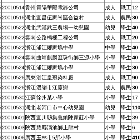
5
20010514
貴州
貴陽華陽電器公司
成人
職工
12
5
20010516
湖北
宜昌伍家崗區合益村
成人
農民
30
5
20010522
湖北
武漢武三農場一幼兒園
幼兒
學生
40
5
20010522
雲南
公路橋樑工程公司
成人
職工
20
5
20010522
浙江
浦江鄭家塢中學
中學
學生
40
5
20010524
雲南
曲靖麒麟區珠街鄉三源小學
小學
學生
40
5
20010524
浙江
浦江鄭家塢小學
小學
學生
30
5
20010526
廣東
湛江皇冠染料廠
成人
職工
90
5
20010526
浙江
溫嶺市江廈鄉
成人
農民
30
5
20010530
江蘇
徐州某小學
小學
學生
17
5
20010531
湖北
老河口市中心幼兒園
幼兒
學生
11
6
20010601
陝西
宜川縣集義鎮陳家莊小學
小學
學生
39
6
20010603
陝西
耀縣演池鄉上龍村
小學
學生
6
6
20010606
廣西
玉林市5所小學
小學
學生
41