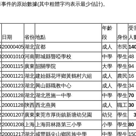
事件的原始數據(其中粗體字均表示最少估計)。
年齡
受
日期
省份
地點
段
身份
人
4
20000405
湖北
宜都
成人
市民
14
0
20001010
河南
鄲城縣聾啞學校
中學
學生
48
1
20001115
廣東
韶關學院
大學
學生
94
1
20001121
湖北
建始縣花坪鄉黃鶴村六組
成人
農民
16
1
20001123
湖北
興山縣職教中心
成人
學生
34
1
20001128
湖北
湖北恩施一中學
中學
學生
70
1
20001128
陝西
西北燕興
成人
職工
30
2
20001207
廣東
東莞市厚街鎮新塘幼兒園
幼兒
學生
3
2
20001208
上海
上海田林路第三小學
小學
學生
80
2
20001217
湖北
咸豐縣尖山鄉民族中學
中學
學生
15