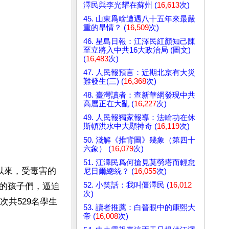
澤民與李光耀在蘇州 (
16,613
次)
45. 山東爲啥遭遇八十五年來最嚴
重的旱情？ (
16,509
次)
46. 星島日報：江澤民紅顏知己陳
至立將入中共16大政治局 (圖文)
(
16,483
次)
47. 人民報預言：近期北京有大災
難發生(三) (
16,368
次)
48. 臺灣讀者：查新華網發現中共
高層正在大亂 (
16,227
次)
49. 人民報獨家報導：法輪功在休
斯頓洪水中大顯神奇 (
16,119
次)
50. 淺解《推背圖》幾象（第四十
六象） (
16,079
次)
51. 江澤民爲何搶見莫勞塔而輕怠
以來，受毒害的
尼日爾總統？ (
16,055
次)
52. 小笑話：我叫僵澤民 (
16,012
的孩子們，逼迫
次)
次共529名學生
53. 讀者推薦：白晉眼中的康熙大
帝 (
16,008
次)