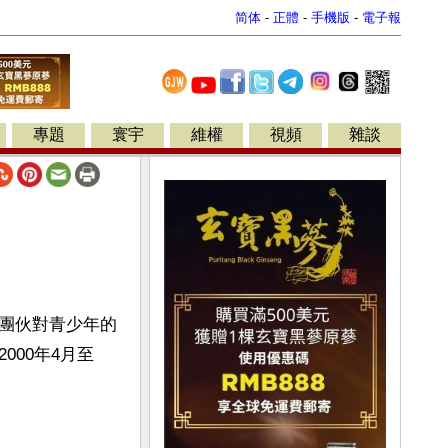
简体
-
正體
-
手機版
-
電子報
專題
寰宇
維權
視頻
雜談
團伙對青少年的
00年4月至