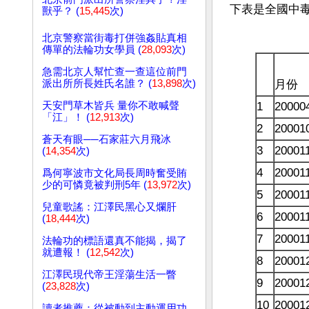
下表是全國中毒
獸乎？ (
15,445
次)
北京警察當街毒打併強姦貼真相
傳單的法輪功女學員 (
28,093
次)
急需北京人幫忙查一查這位前門
派出所所長姓氏名誰？ (
13,898
次)
月份
天安門草木皆兵 量你不敢喊聲
1
20000
「江」！ (
12,913
次)
2
20001
蒼天有眼──石家莊六月飛冰
3
20001
(
14,354
次)
4
20001
爲何寧波市文化局長周時奮受賄
少的可憐竟被判刑5年 (
13,972
次)
5
20001
兒童歌謠：江澤民黑心又爛肝
6
20001
(
18,444
次)
7
20001
法輪功的標語還真不能揭，揭了
就遭報！ (
12,542
次)
8
20001
江澤民現代帝王淫蕩生活一瞥
9
20001
(
23,828
次)
10
20001
讀者推薦：從被動到主動運用功