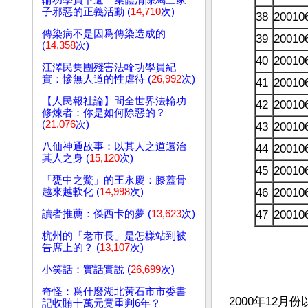
輪功學員下週一集體清除馬三家
子邪惡的正義活動 (
14,710
次)
38
20010
傳染病不是因爲傳染造成的
39
20010
(
14,358
次)
40
20010
江澤民集團殘害法輪功學員紀
實：慘無人道的性虐待 (
26,992
次)
41
20010
【人民報社論】問全世界法輪功
42
20010
修煉者：你是如何除惡的？
(
21,076
次)
43
20010
八仙神通故事：以其人之道還治
44
20010
其人之身 (
15,120
次)
45
20010
「甕中之鱉」的王永慶：膝蓋骨
越來越軟化 (
14,998
次)
46
20010
讀者推薦：傑西卡的夢 (
13,623
次)
47
20010
杭州的「老市長」是怎樣站到被
告席上的？ (
13,107
次)
小笑話：實話實說 (
26,699
次)
奇怪：爲什麼湖北黃石市市委書
2000年12
記收賄十萬元竟重判6年？