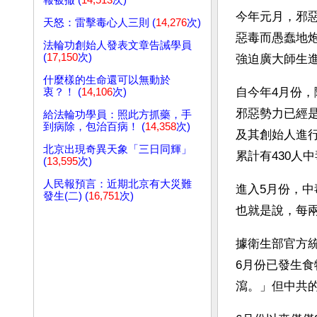
報被撤 (
14,513
次)
今年元月，邪
天怒：雷擊毒心人三則 (
14,276
次)
惡毒而愚蠢地
法輪功創始人發表文章告誡學員
(
17,150
次)
強迫廣大師生
什麼樣的生命還可以無動於
自今年4月份
衷？！ (
14,106
次)
邪惡勢力已經
給法輪功學員：照此方抓藥，手
到病除，包治百病！ (
14,358
次)
及其創始人進
北京出現奇異天象「三日同輝」
累計有430人
(
13,595
次)
人民報預言：近期北京有大災難
進入5月份，中
發生(二) (
16,751
次)
也就是說，每
據衛生部官方統
6月份已發生食
瀉。」但中共的