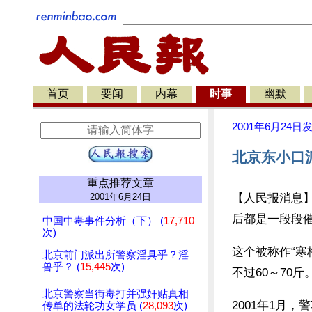
首页
要闻
内幕
时事
幽默
2001年6月24日
北京东小口
重点推荐文章
2001年6月24日
【人民报消息
后都是一段段催
中国中毒事件分析（下） (
17,710
次)
这个被称作“
北京前门派出所警察淫具乎？淫
兽乎？ (
15,445
次)
不过60～70
北京警察当街毒打并强奸贴真相
2001年1月
传单的法轮功女学员 (
28,093
次)