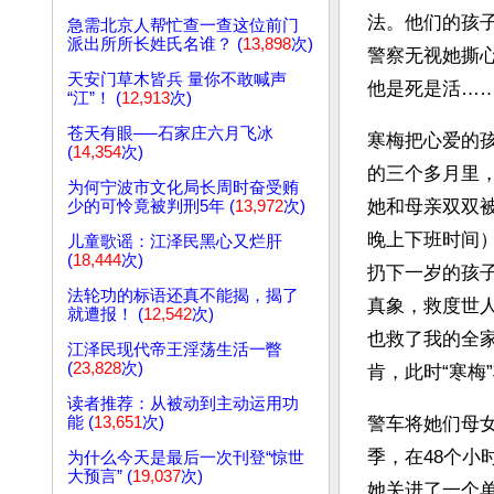
法。他们的孩
急需北京人帮忙查一查这位前门
派出所所长姓氏名谁？ (
13,898
次)
警察无视她撕
天安门草木皆兵 量你不敢喊声
他是死是活……
“江”！ (
12,913
次)
苍天有眼──石家庄六月飞冰
寒梅把心爱的
(
14,354
次)
的三个多月里
为何宁波市文化局长周时奋受贿
她和母亲双双被
少的可怜竟被判刑5年 (
13,972
次)
晚上下班时间
儿童歌谣：江泽民黑心又烂肝
(
18,444
次)
扔下一岁的孩
法轮功的标语还真不能揭，揭了
真象，救度世
就遭报！ (
12,542
次)
也救了我的全
江泽民现代帝王淫荡生活一瞥
(
23,828
次)
肯，此时“寒梅
读者推荐：从被动到主动运用功
能 (
13,651
次)
警车将她们母
季，在48个
为什么今天是最后一次刊登“惊世
大预言” (
19,037
次)
她关进了一个