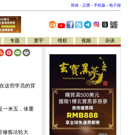
简体
-
正體
-
手机版
-
电子报
专题
寰宇
维权
视频
杂谈
在这些学员的背
足一米五，体重
弃修炼法轮大