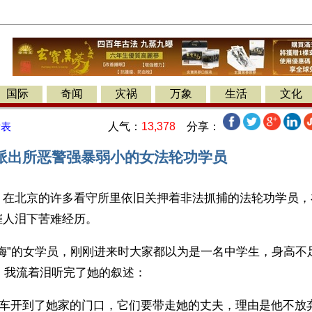
国际
奇闻
灾祸
万象
生活
文化
人气：
13,378
分享：
发表
派出所恶警强暴弱小的女法轮功学员
】在北京的许多看守所里依旧关押着非法抓捕的法轮功学员，
人泪下苦难经历。 
寒梅”的女学员，刚刚进来时大家都以为是一名中学生，身高不
斤。我流着泪听完了她的叙述： 
，警车开到了她家的门口，它们要带走她的丈夫，理由是他不放