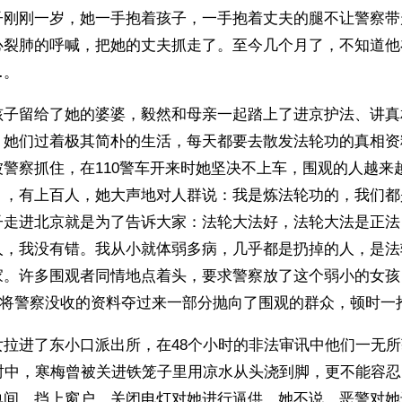
子刚刚一岁，她一手抱着孩子，一手抱着丈夫的腿不让警察带
心裂肺的呼喊，把她的丈夫抓走了。至今几个月了，不知道他
。 
孩子留给了她的婆婆，毅然和母亲一起踏上了进京护法、讲真
，她们过着极其简朴的生活，每天都要去散发法轮功的真相资
警察抓住，在110警车开来时她坚决不上车，围观的人越来
），有上百人，她大声地对人群说：我是炼法轮功的，我们都
子走进北京就是为了告诉大家：法轮大法好，法轮大法是正法
人，我没有错。我从小就体弱多病，几乎都是扔掉的人，是法
家。许多围观者同情地点着头，要求警察放了这个弱小的女孩
”将警察没收的资料夺过来一部分抛向了围观的群众，顿时一
女拉进了东小口派出所，在48个小时的非法审讯中他们一无
小时中，寒梅曾被关进铁笼子里用凉水从头浇到脚，更不能容
单间，挡上窗户，关闭电灯对她进行逼供，她不说，恶警对她