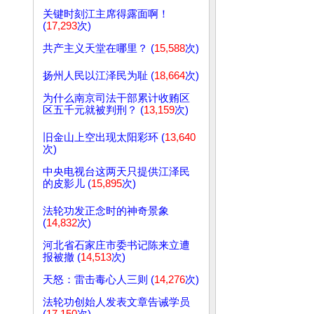
关键时刻江主席得露面啊！
(
17,293
次)
共产主义天堂在哪里？ (
15,588
次)
扬州人民以江泽民为耻 (
18,664
次)
为什么南京司法干部累计收贿区
区五千元就被判刑？ (
13,159
次)
旧金山上空出现太阳彩环 (
13,640
次)
中央电视台这两天只提供江泽民
的皮影儿 (
15,895
次)
法轮功发正念时的神奇景象
(
14,832
次)
河北省石家庄市委书记陈来立遭
报被撤 (
14,513
次)
天怒：雷击毒心人三则 (
14,276
次)
法轮功创始人发表文章告诫学员