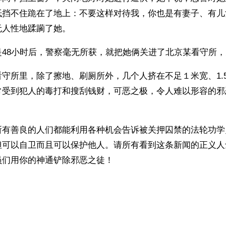
抵挡不住跪在了地上：不要这样对待我，你也是有妻子、有儿
人性地蹂躏了她。 
48小时后，警察毫无所获，就把她俩关进了北京某看守所，
守所里，除了擦地、刷厕所外，几个人挤在不足１米宽、1.
常受到犯人的毒打和搜刮钱财，可恶之极，令人难以形容的邪
所有善良的人们都能利用各种机会告诉被关押囚禁的法轮功学
但可以自卫而且可以保护他人。请所有看到这条新闻的正义人
员们用你的神通铲除邪恶之徒！
ww.renminbao.com/rmb/articles/2001/6/24/14015.html