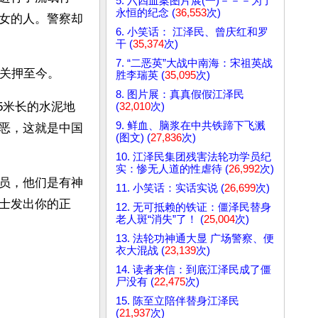
5. 六四血案图片展(一)－－－为了
永恒的纪念 (
36,553
次)
女的人。警察却
6. 小笑话： 江泽民、曾庆红和罗
干 (
35,374
次)
7. “二恶英”大战中南海：宋祖英战
关押至今。 
胜李瑞英 (
35,095
次)
8. 图片展：真真假假江泽民
5米长的水泥地
(
32,010
次)
9. 鲜血、脑浆在中共铁蹄下飞溅
恶，这就是中国
(图文) (
27,836
次)
10. 江泽民集团残害法轮功学员纪
实：惨无人道的性虐待 (
26,992
次)
员，他们是有神
11. 小笑话：实话实说 (
26,699
次)
士发出你的正
12. 无可抵赖的铁证：僵泽民替身
老人斑“消失”了！ (
25,004
次)
13. 法轮功神通大显 广场警察、便
衣大混战 (
23,139
次)
14. 读者来信：到底江泽民成了僵
尸没有 (
22,475
次)
15. 陈至立陪伴替身江泽民
(
21,937
次)