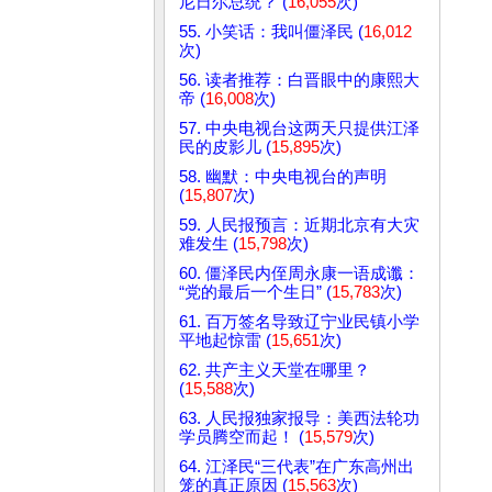
尼日尔总统？ (
16,055
次)
55. 小笑话：我叫僵泽民 (
16,012
次)
56. 读者推荐：白晋眼中的康熙大
帝 (
16,008
次)
57. 中央电视台这两天只提供江泽
民的皮影儿 (
15,895
次)
58. 幽默：中央电视台的声明
(
15,807
次)
59. 人民报预言：近期北京有大灾
难发生 (
15,798
次)
60. 僵泽民内侄周永康一语成谶：
“党的最后一个生日” (
15,783
次)
61. 百万签名导致辽宁业民镇小学
平地起惊雷 (
15,651
次)
62. 共产主义天堂在哪里？
(
15,588
次)
63. 人民报独家报导：美西法轮功
学员腾空而起！ (
15,579
次)
64. 江泽民“三代表”在广东高州出
笼的真正原因 (
15,563
次)