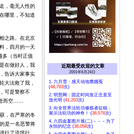
走，毫无人性的
在哪里，不知道
相之路。在北京
料，四月的一天
越多（当时正值
是在做好人，我
近期最受欢迎的文章
2001年6月24日
，告诉大家事实
1. 六月雪：感天动地窦娥冤
轮大法救了我，
(
48,783
次)
，可是警察不
2. 明慧网：固定时间发正念直至
放光明 (
41,203
次)
抢而空…… 
3. 向全世界法轮功修炼者征稿：
展示法轮功的神奇！ (
38,578
次)
所获，在严寒的冬
4. 六四血案图片展(二)－－－为了
忍的是一名恶警将
永恒的纪念 (
38,058
次)
进行了流氓行