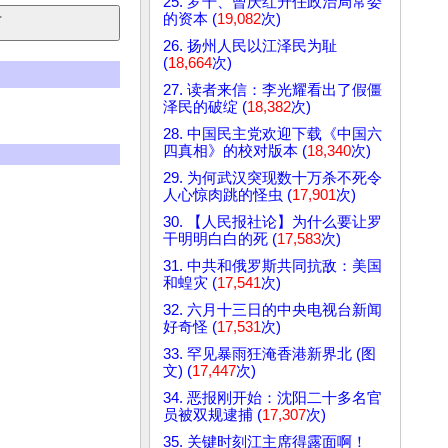
25. 罗干、曾庆红升任政治局常委
的资本 (
19,082
次)
26. 扬州人民以江泽民为耻
(
18,664
次)
27. 读者来信：李光耀看出了假僵
泽民的破绽 (
18,382
次)
28. 中国民主党欢迎下载《中国六
四真相》的校对版本 (
18,340
次)
29. 为何武汉突现数十万杀不死令
人心惊肉跳的怪虫 (
17,901
次)
30. 【人民报社论】为什么要让罗
干明明白白的死 (
17,583
次)
31. 中共和俄罗斯共同抗敌：美国
和蝗灾 (
17,541
次)
32. 六月十三日的中央电视台新闻
好奇怪 (
17,531
次)
33. 罕见暴雨狂淹香港新界北 (图
文) (
17,447
次)
34. 恶报刚开始：沈阳二十多名官
员被双规逮捕 (
17,307
次)
35. 关键时刻江主席得露面啊！