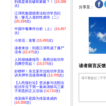
到底是谁在破坏家庭？！ (
14,288
次)
分享至：
江泽民集团残害法轮功学员纪
实：惨无人道的性虐待（二）
(
20,184
次)
中国中毒事件分析（上） (
14,457
次)
小笑话：发誓 (
15,495
次)
读者来信：到底江泽民成了僵尸
没有 (
22,475
次)
人民报独家报导：美西法轮功学
员腾空而起！ (
15,579
次)
读者留言反馈
好榜样！东北某市法轮功学员告
诉关押学员使用神通 (
13,709
次)
【人民报社论】坚决参与沈阳法
轮功学员下周一集体清除马三家
子邪恶的正义活动 (
14,710
次)
传染病不是因为传染造成的
(
14,358
次)