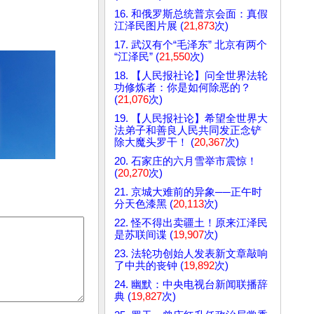
16. 和俄罗斯总统普京会面：真假
江泽民图片展 (
21,873
次)
17. 武汉有个“毛泽东” 北京有两个
“江泽民” (
21,550
次)
18. 【人民报社论】问全世界法轮
功修炼者：你是如何除恶的？
(
21,076
次)
19. 【人民报社论】希望全世界大
法弟子和善良人民共同发正念铲
除大魔头罗干！ (
20,367
次)
20. 石家庄的六月雪举市震惊！
(
20,270
次)
21. 京城大难前的异象──正午时
分天色漆黑 (
20,113
次)
22. 怪不得出卖疆土！原来江泽民
是苏联间谍 (
19,907
次)
23. 法轮功创始人发表新文章敲响
了中共的丧钟 (
19,892
次)
24. 幽默：中央电视台新闻联播辞
典 (
19,827
次)