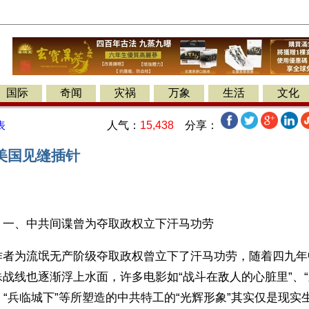
国际
奇闻
灾祸
万象
生活
文化
人气：
15,438
分享：
表
美国见缝插针
】一、中共间谍曾为夺取政权立下汗马功劳
作者为流氓无产阶级夺取政权曾立下了汗马功劳，随着四九年
战线也逐渐浮上水面，许多电影如“战斗在敌人的心脏里”、
”、“兵临城下”等所塑造的中共特工的“光辉形象”其实仅是现