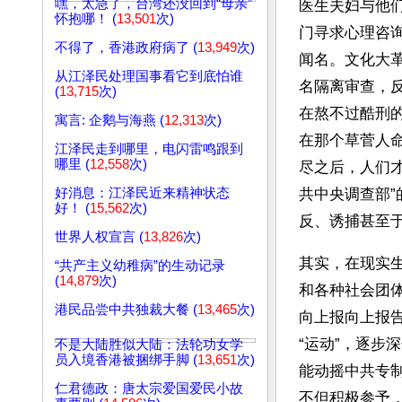
嘿，太急了，台湾还没回到“母亲”
医生夫妇与他
怀抱哪！ (
13,501
次)
门寻求心理咨
不得了，香港政府病了 (
13,949
次)
闻名。文化大革
从江泽民处理国事看它到底怕谁
名隔离审查，
(
13,715
次)
在熬不过酷刑
寓言: 企鹅与海燕 (
12,313
次)
在那个草菅人
江泽民走到哪里，电闪雷鸣跟到
哪里 (
12,558
次)
尽之后，人们才
好消息：江泽民近来精神状态
共中央调查部
好！ (
15,562
次)
反、诱捕甚至
世界人权宣言 (
13,826
次)
其实，在现实
“共产主义幼稚病”的生动记录
(
14,879
次)
和各种社会团
港民品尝中共独裁大餐 (
13,465
次)
向上报向上报
“运动”，逐
不是大陆胜似大陆：法轮功女学
员入境香港被捆绑手脚 (
13,651
次)
能动摇中共专制
仁君德政：唐太宗爱国爱民小故
不但积极参予