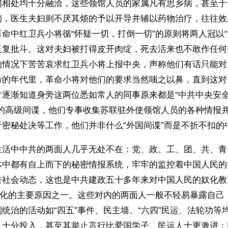
们相处均十分融洽，这些领馆人员的家属凡有思乡病，甚至于
询，医生夫妇则不厌其烦的予以开导并辅以药物治疗，往往效
命中红卫兵小将循“怀疑一切，打倒一切”的原则将两人冠以“
反复批斗。这对夫妇被打得皮开肉绽，死去活来也不敢作任何
的情况下苦苦哀求红卫兵小将上报中央，声称他们有话只能对
命的年代里，革命小将对他们的要求当然嗤之以鼻，直到这对
逐渐知道身旁这两位悉如常人的同事原来都是“中共中央安全
”的高级间谍，他们专事收集苏联驻外使领馆人员的各种情报
于密秘处决等工作，他们并非什么“外国间谍”而是不折不扣的
生活中中共的两面人几乎无处不在：党、政、工、团、共、青
体中都有自上而下的秘密情报系统，牢牢的监控着中国人民的
告社会动态，这也是中共建政五十多年来对中国人民的奴化教
步深化的主要原因之一。这些对内的两面人一般不轻易暴露自己
统治的活动如“四五”事件、民主墙、“六四”民运、法轮功等
，十分投入，甚至其举止言行比爱国学子、民运人士更激进；