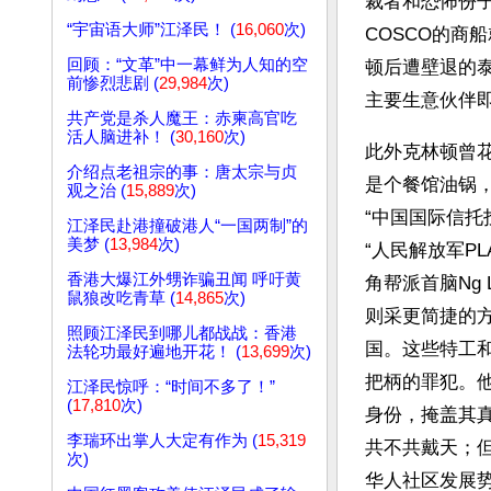
裁者和恐怖份子
“宇宙语大师”江泽民！ (
16,060
次)
COSCO的商
回顾：“文革”中一幕鲜为人知的空
顿后遭壁退的泰国华
前惨烈悲剧 (
29,984
次)
主要生意伙伴即中
共产党是杀人魔王：赤柬高官吃
活人脑进补！ (
30,160
次)
此外克林顿曾
介绍点老祖宗的事：唐太宗与贞
是个餐馆油锅
观之治 (
15,889
次)
“中国国际信托投
江泽民赴港撞破港人“一国两制”的
美梦 (
13,984
次)
“人民解放军P
香港大爆江外甥诈骗丑闻 呼吁黄
角帮派首脑Ng
鼠狼改吃青草 (
14,865
次)
则采更简捷的
照顾江泽民到哪儿都战战：香港
国。这些特工
法轮功最好遍地开花！ (
13,699
次)
把柄的罪犯。
江泽民惊呼：“时间不多了！”
(
17,810
次)
身份，掩盖其
李瑞环出掌人大定有作为 (
15,319
共不共戴天；
次)
华人社区发展势