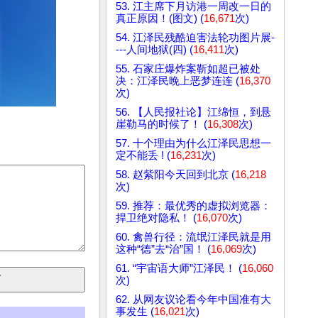
53. 江主席下月访港一周改一日的
真正原因！(图文) (
16,671
次)
54. 江泽民残酷迫害法轮功图片展-
---人间地狱(四) (
16,411
次)
55. 石家庄爆炸案靳如超已被处
决：江泽民晚上恶梦连连 (
16,370
次)
56. 【人民报社论】江绵恒，到悬
崖勒马的时候了！ (
16,308
次)
57. 十个理由为什么江泽民思想一
定不能丢 ! (
16,231
次)
58. 赵紫阳今天回到北京 (
16,218
次)
59. 推荐：最优秀的虚拟浏览器：
捍卫绝对隐私！ (
16,070
次)
60. 禽兽行径：流氓江泽民就是用
这种“德”去“治”国！ (
16,069
次)
61. “宇宙语大师”江泽民！ (
16,060
次)
62. 从网友议论看今年中国准有大
事发生 (
16,021
次)