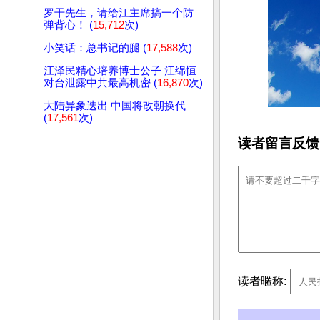
罗干先生，请给江主席搞一个防
弹背心！ (
15,712
次)
小笑话：总书记的腿 (
17,588
次)
江泽民精心培养博士公子 江绵恒
对台泄露中共最高机密 (
16,870
次)
大陆异象迭出 中国将改朝换代
(
17,561
次)
读者留言反馈
读者暱称: