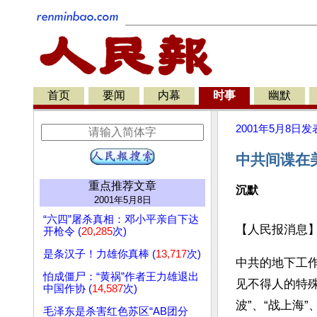
首页
要闻
内幕
时事
幽默
2001年5月8日
发
中共间谍在
重点推荐文章
沉默
2001年5月8日
“六四”屠杀真相：邓小平亲自下达
【人民报消息
开枪令 (
20,285
次)
是条汉子！力雄你真棒 (
13,717
次)
中共的地下工
怕成僵尸：“黄祸”作者王力雄退出
见不得人的特殊
中国作协 (
14,587
次)
波”、“战上海
毛泽东是杀害红色苏区“AB团分