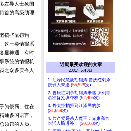
多左异人士象国
特首的高级助理
老搞些鼠窃狗
，这一类情报系
各显神通，有时
事系统的情报机
近期最受欢迎的文章
员之众多实令人
2001年5月8日
1. 江泽民急废胡锦涛 曾庆红刺杀
接班人未遂 (
55,928
次)
2. 曾庆红刺杀胡锦涛未遂 罗列罪
名准备抢班夺权 (
52,405
次)
3. 外太空拍摄到江泽民的脸
子为俄裔，住在
(
31,658
次)
精通多国语言，
4. 共产党是杀人魔王：赤柬高官
吃活人脑进补！ (
30,160
次)
总领馆的人员。