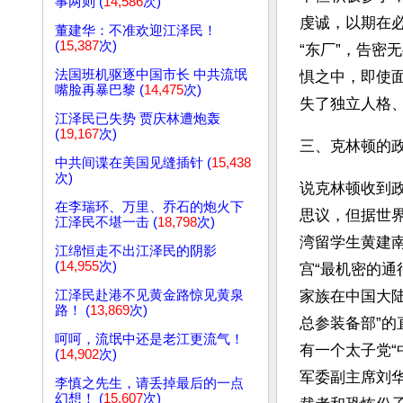
事两则 (
14,586
次)
虔诚，以期在
董建华：不准欢迎江泽民！
(
15,387
次)
“东厂”，告密
法国班机驱逐中国市长 中共流氓
惧之中，即使
嘴脸再暴巴黎 (
14,475
次)
失了独立人格
江泽民已失势 贾庆林遭炮轰
(
19,167
次)
三、克林顿的
中共间谍在美国见缝插针 (
15,438
次)
说克林顿收到
在李瑞环、万里、乔石的炮火下
思议，但据世
江泽民不堪一击 (
18,798
次)
湾留学生黄建
江绵恒走不出江泽民的阴影
(
14,955
次)
宫“最机密的通
江泽民赴港不见黄金路惊见黄泉
家族在中国大陆有
路！ (
13,869
次)
总参装备部”
呵呵，流氓中还是老江更流气！
有一个太子党“
(
14,902
次)
军委副主席刘
李慎之先生，请丢掉最后的一点
幻想！ (
15,607
次)