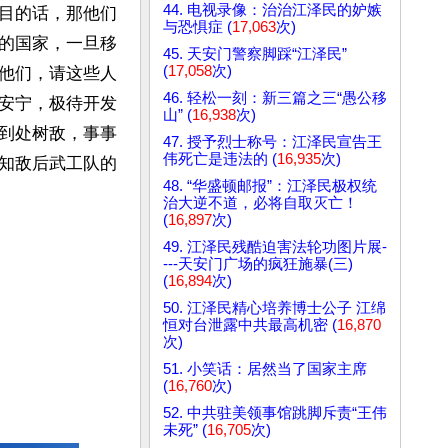
44. 电视录像：治治江泽民的妒嫉
目的话，那他们
与恐惧症 (
17,063
次)
的国家，一旦移
45. 天安门警察脚踩“江泽民”
(
17,058
次)
他们，请这些人
46. 轻松一刻：新三篇之三“愚公移
安宁，极待开发
山” (
16,938
次)
到处树敌，事事
47. 授予烈士称号：江泽民宣告王
伟死亡是违法的 (
16,935
次)
知敌后武工队的
48. “华盛顿邮报”：江泽民极权统
治大逆不道，必将自取灭亡！
(
16,897
次)
49. 江泽民残酷迫害法轮功图片展-
---天安门广场的疯狂施暴(三)
(
16,894
次)
50. 江泽民精心培养博士公子 江绵
恒对台泄露中共最高机密 (
16,870
次)
51. 小笑话：居然当了国家主席
(
16,760
次)
52. 中共驻美领事馆跳脚斥责“王伟
未死” (
16,705
次)