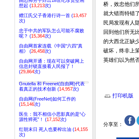
由恐怖分子炸出18世纪珍贵壁画
桥，效忠他们
想起 (
13,213
次)
就大错而特错
赠江氏父子香港行诗一首 (
13,457
次)
民局发现有人
忠于中共的军队怎么可能不腐败
回到他们所无
呢？ (
15,364
次)
的大西北正缺
自由网首家连载《中国“六四”真
破坏，终非上
相》 (
26,458
次)
英雄们以为然
自由网开通：现在可以突破网上
信息封锁直接看人民报了！
(
29,864
次)
Gnutella 和 Freenet(自由网)代表
文章网址: http://w
着真正的技术创新 (
14,957
次)
打印机版
自由网(FreeNet)如何工作的
(
15,146
次)
医生：我不相信小思影真的是“心
源性猝死”！ (
17,152
次)
分享至：
红朝末日 死人也要榨出油 (
14,155
次)