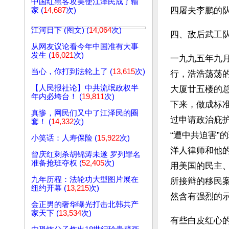
中国红黑客攻美使江泽民成了输
四屠夫李鹏的
家 (
14,687
次)
江河日下 (图文) (
14,064
次)
四、敌后武工
从网友议论看今年中国准有大事
发生 (
16,021
次)
一九九五年九
当心，你打到法轮上了 (
13,615
次)
行，浩浩荡荡的
【人民报社论】中共流氓政权半
大厦廿五楼的总
年内必垮台！ (
19,811
次)
下来，做成标
真惨，网民们又中了江泽民的圈
过申请政治庇
套！ (
14,332
次)
“遭中共迫害”
小笑话：人寿保险 (
15,922
次)
洋人律师和他
曾庆红刺杀胡锦涛未遂 罗列罪名
准备抢班夺权 (
52,405
次)
用美国的民主
九年历程：法轮功大型图片展在
所接辩的移民案
纽约开幕 (
13,215
次)
然含有强烈的
金正男的奢华曝光打击北韩共产
家天下 (
13,534
次)
有些白皮红心