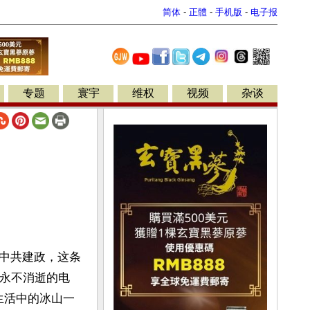
简体
-
正體
-
手机版
-
电子报
专题
寰宇
维权
视频
杂谈
中共建政，这条
“永不消逝的电
实生活中的冰山一