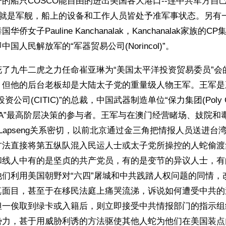
的船只COSCO能自由的进出美国各大港口--连中共军方自
船就是军舰，船上的设备和工作人员皆处予准军事状态。另有
侨女子Pauline Kanchanalak，Kanchanalak家族的
国人民解放军的“军器贸易公司(Norincol)”。
花了九牛二虎之力任命崔亚琳为“美国太平洋投资贸易委员”会
，但他的后台老板却是大陆太子党的重量级人物王军。王军是
资公司(CITIC)”的总裁，中国武器制造单位“保力集团(Poly G
LA”最高阶层决策的参与者。王军与在澳门经营睹场、妓院和
 Lapseng关系密切，以前北京通过金三角把情报人员送进台
方法直接将第五纵队混入民运人士或太子党所操控的人蛇偷渡
和线人中有的是坚贞的共产党员，有的是变节的异议人士，有
他们利用美国朝野对“六四”屠城和中共践踏人权问题的同情，
真面目，甚至于在移民法庭上痛哭流涕，诉说如何遭受中共的
但一俟取到绿卡或入籍后，则立即接受中共情报部门的指示组
力，甚于用威胁利诱的方法驱使其他人蛇为他们在美国装点门面