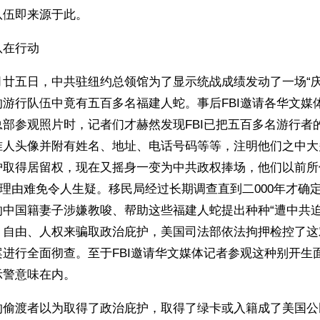
队伍即来源于此。
队在行动
月廿五日，中共驻纽约总领馆为了显示统战成绩发动了一场“庆
游行队伍中竟有五百多名福建人蛇。事后FBI邀请各华文媒
部参观照片时，记者们才赫然发现FBI已把五百多名游行者
准人头像并附有姓名、地址、电话号码等等，注明他们之中大
护取得居留权，现在又摇身一变为中共政权捧场，他们以前所
的理由难免令人生疑。移民局经过长期调查直到二000年才确
的中国籍妻子涉嫌教唆、帮助这些福建人蛇提出种种“遭中共迫
、自由、人权来骗取政治庇护，美国司法部依法拘押检控了这
进行全面彻查。至于FBI邀请华文媒体记者参观这种别开生
示警意味在内。
的偷渡者以为取得了政治庇护，取得了绿卡或入籍成了美国公