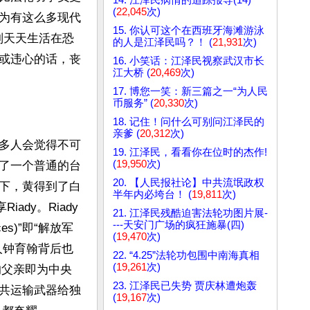
(
22,045
次)
为有这么多现代
15. 你认可这个在西班牙海滩游泳
则天天生活在恐
的人是江泽民吗？！ (
21,931
次)
或违心的话，丧
16. 小笑话：江泽民视察武汉市长
江大桥 (
20,469
次)
17. 博您一笑：新三篇之一“为人民
币服务” (
20,330
次)
18. 记住！问什么可别问江泽民的
亲爹 (
20,312
次)
多人会觉得不可
19. 江泽民，看看你在位时的杰作!
(
19,950
次)
了一个普通的台
20. 【人民报社论】中共流氓政权
下，黄得到了白
半年内必垮台！ (
19,811
次)
dy。Riady
21. 江泽民残酷迫害法轮功图片展-
---天安门广场的疯狂施暴(四)
s)”即“解放军
(
19,470
次)
人钟育翰背后也
22. “4.25”法轮功包围中南海真相
(
19,261
次)
的父亲即为中央
23. 江泽民已失势 贾庆林遭炮轰
共运输武器给独
(
19,167
次)