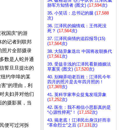
34. 破格追悼飞行中队长 江泽民威
胁军方知情者 (图文) (
17,594
次)
35. 小笑话：总书记的腿 (
17,588
次)
36. 江泽民的煽情戏：王伟死没
死？ (
17,564
次)
祝国庆”的游
37. 江泽民病情的追踪报导(15)
体的记者到联邦
(
17,564
次)
的照片全部摄录
38. 大陆异象迭出 中国将改朝换代
(
17,561
次)
多数是人蛇并通
39. 受益非浅的江泽民看新婚姻法
信誓旦旦提出的
草案笑 (图文) (
17,520
次)
定纽约华埠的某
40. 别糊弄咱老百姓：江泽民今年
四月的照片是去年四月照的！
害”的理由，利
(
17,369
次)
对夫妇并对他们
41. 英科学家率众捉鬼发现异象
(
17,252
次)
面的摄影展，当
42. 医生：我不相信小思影真的是
“心源性猝死”！ (
17,152
次)
43. 揭老底！江泽民出身汉奸而非
民便可过河拆
“革命烈士”之后 (
17,131
次)