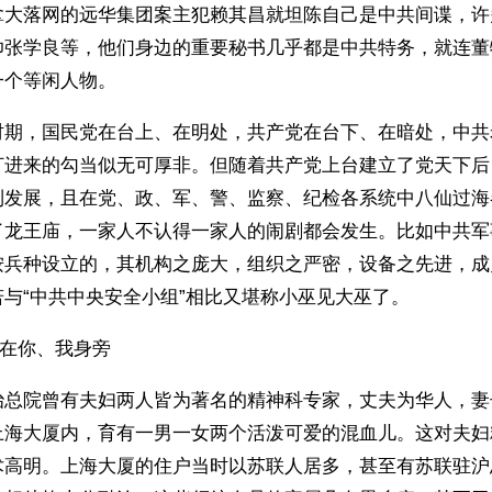
拿大落网的远华集团案主犯赖其昌就坦陈自己是中共间谍，许
帅张学良等，他们身边的重要秘书几乎都是中共特务，就连董
一个等闲人物。
时期，国民党在台上、在明处，共产党在台下、在暗处，中共
打进来的勾当似无可厚非。但随着共产党上台建立了党天下后
到发展，且在党、政、军、警、监察、纪检各系统中八仙过海
了龙王庙，一家人不认得一家人的闹剧都会发生。比如中共军
按兵种设立的，其机构之庞大，组织之严密，设备之先进，成
与“中共中央安全小组”相比又堪称小巫见大巫了。
就在你、我身旁
治总院曾有夫妇两人皆为著名的精神科专家，丈夫为华人，妻
上海大厦内，育有一男一女两个活泼可爱的混血儿。这对夫妇
术高明。上海大厦的住户当时以苏联人居多，甚至有苏联驻沪