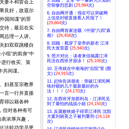
5. 回顾：“文革”中一幕鲜为人知的
夫妻不和皆会上
空前惨烈悲剧 (
29,984
次)
果良好，故遐尔
6. 自由网开通：现在可以突破网
上信息封锁直接看人民报了！
外国间谍”的罪
(
29,864
次)
交待，最后在实
7. 自由网首家连载《中国“六四”真
相》 (
26,458
次)
周总理一人讲。
8. 回顾：戳穿了皇帝的新衣 江泽
夫妇双双跳楼自
民大发雷霆 (
25,940
次)
小组”的前身“中
9. 照片对比：读者来信揭露江泽
民没在西班牙游泳！ (
25,106
次)
并进行收买、策
10. 王伟就在中南海的“后院”里 (图
中共间谍。
文) (
24,915
次)
11. 赶快告诉朋友：突破江泽民网
、妇甚至宗教界
络封锁的几个最新最好的办
法！！！ (
24,170
次)
一言一行并直接
12. 在西班牙加那利岛：江泽民见
育得以籍各种
到了最怕的战战小姐 (
24,150
次)
，但对各种有可
13. 反腐败铁娘子得罪江泽民 沈阳
大案刘丽英之子被判重刑 (
24,118
均表浓厚兴趣，
次)
比法轮功学员更
14. 江泽民病情的追踪报导(14)