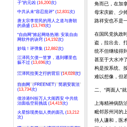
子”的元凶 (
16,200
次)
角而已，在加
中共从未“容忍批评” (
12,831
次)
母宋庆龄、少
路祥安也不是
唐太宗李世民的用人之道与唐朝
的鼎盛 (
13,749
次)
在国民党执政
“自由网”掀起网络热潮: 安装自由
网软件的诀窍 (
14,192
次)
盗，拉出去、
妙哉！评弹集 (
12,882
次)
统不但继续得
江泽民欠债一笸箩，逃到哪里也
甚至于大水冲
躲不过 (
13,696
次)
构是按系统、
江泽民拉美之行的背后 (
14,028
次)
难以想像，但若
自由网（FREENET）简易安装法
(
13,734
次)
二、“两面人”
借涉港纠纷万人大闹西安 中共统
上海精神病防
治面临空前挑战 (
14,419
次)
毗邻苏州河的
火星惊现类似人类的面孔 (
13,212
次)
待人谦和，医