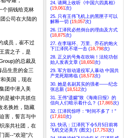
己都夸耀，
24. 请网上收听《中国六四真相》
(
19,061
次)
一个捐钱给克林
25. 只有王伟飞机上的黑匣子可以
CP集团公司在大陆的
解释一切 (
19,057
次)
26. 江泽民必然倒台的理由及方式
(
18,875
次)
的成员，崔不过
27. 在李瑞环、万里、乔石的炮火
下江泽民不堪一击 (
18,798
次)
王震之子，是
28. 正义的号角在吹响！法轮功创
roup)的总裁及
始人发表文章 (
18,650
次)
毒品生意的金三
29. 军方鼓动退役军人暴动 中国共
产党死期将临 (
18,573
次)
湾和美国，现在
30. 她是名副其实的强者——纪念
集团中潜入美
张志新 (
18,512
次)
31. 王伟“遗孀”致《海南日报》的
的是被中共抓住
信向人们暗示着什么？ (
17,865
次)
改名换姓，隐藏
32. 江泽民惊呼：“时间不多了！”
迫害，誓言与中
(
17,810
次)
33. 快讯：江泽民下令5月5日前将
织亲共社团，在
飞机交还美方 (图文) (
17,753
次)
--“欢迎”六