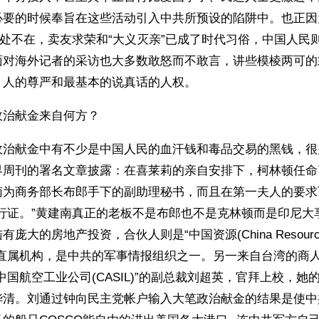
必要的时候奉旨在这些活动引入中共所预设的陷阱中。也正因
无处不在，卖友求荣和“大义灭亲”已成了时代习俗，中国人民
面对海外记者的采访也大多数敢怒而不敢言，讲些模棱两可的
、人的尊严和最基本的说真话的人权。
政治献金来自何方？
政治献金中有不少是中国人民的血汗钱和毒品交易的黑钱，很
界周刊的署名文章披露：在喜莱莉的亲自安排下，柯林顿任命
南为商务部长布郎手下的副助理秘书，而且在第一夫人的要求
行证。”黄建南真正的老板不是布郎也不是克林顿而是印尼大享Ria
庞大的房地产投资，合伙人则是“中国资源(China Resource
的直属机构，是中共的军事情报组织之一。另一来自台湾的商
中国航空工业公司(CASIL)”的副总裁刘超英，官拜上校，她
华清。刘通过钟向民主党帐户输入大笔政治献金的结果是使中