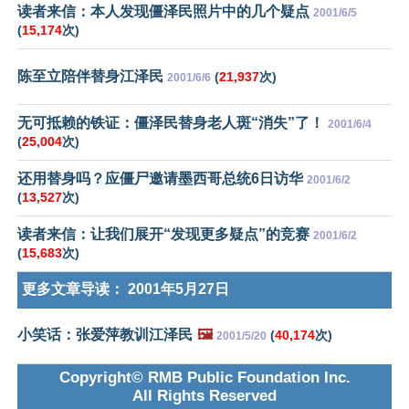
读者来信：本人发现僵泽民照片中的几个疑点
2001/6/5
(
15,174
次)
陈至立陪伴替身江泽民
(
21,937
次)
2001/6/6
无可抵赖的铁证：僵泽民替身老人斑“消失”了！
2001/6/4
(
25,004
次)
还用替身吗？应僵尸邀请墨西哥总统6日访华
2001/6/2
(
13,527
次)
读者来信：让我们展开“发现更多疑点”的竞赛
2001/6/2
(
15,683
次)
更多文章导读：
2001年5月27日
小笑话：张爱萍教训江泽民
🖼️
(
40,174
次)
2001/5/20
Copyright© RMB Public Foundation Inc.
All Rights Reserved