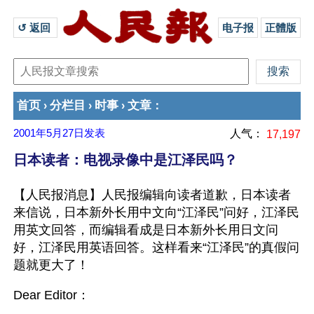
↺ 返回 
电子报
正體版
首页
分栏目
时事
文章
›
›
›
：
2001年5月27日
发表
人气：
17,197
日本读者：电视录像中是江泽民吗？
【人民报消息】人民报编辑向读者道歉，日本读者
来信说，日本新外长用中文向“江泽民”问好，江泽民
用英文回答，而编辑看成是日本新外长用日文问
好，江泽民用英语回答。这样看来“江泽民”的真假问
题就更大了！
Dear Editor：