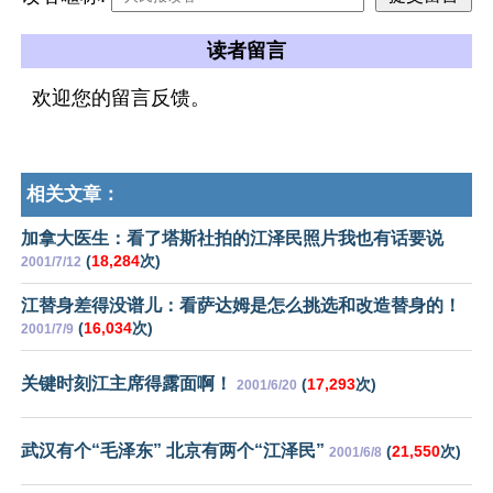
读者留言
欢迎您的留言反馈。
相关文章：
加拿大医生：看了塔斯社拍的江泽民照片我也有话要说
(
18,284
次)
2001/7/12
江替身差得没谱儿：看萨达姆是怎么挑选和改造替身的！
(
16,034
次)
2001/7/9
关键时刻江主席得露面啊！
(
17,293
次)
2001/6/20
武汉有个“毛泽东” 北京有两个“江泽民”
(
21,550
次)
2001/6/8