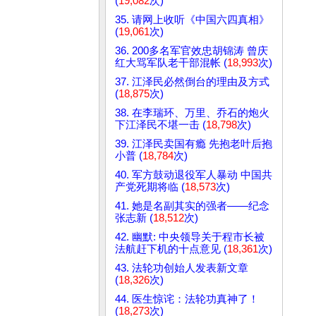
(
19,082
次)
35. 请网上收听《中国六四真相》
(
19,061
次)
36. 200多名军官效忠胡锦涛 曾庆
红大骂军队老干部混帐 (
18,993
次)
37. 江泽民必然倒台的理由及方式
(
18,875
次)
38. 在李瑞环、万里、乔石的炮火
下江泽民不堪一击 (
18,798
次)
39. 江泽民卖国有瘾 先抱老叶后抱
小普 (
18,784
次)
40. 军方鼓动退役军人暴动 中国共
产党死期将临 (
18,573
次)
41. 她是名副其实的强者——纪念
张志新 (
18,512
次)
42. 幽默: 中央领导关于程市长被
法航赶下机的十点意见 (
18,361
次)
43. 法轮功创始人发表新文章
(
18,326
次)
44. 医生惊诧：法轮功真神了！
(
18,273
次)