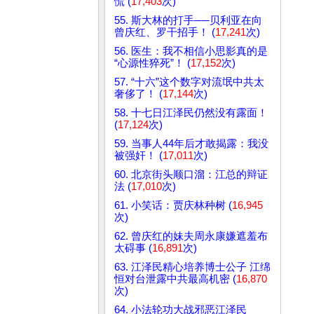
慌 (
17,403
次)
55. 斯大林的打手──贝利亚在向
曾庆红、罗干招手！ (
17,241
次)
56. 医生：我不相信小思影真的是
“心源性猝死”！ (
17,152
次)
57. “十六”这个数字对流氓中共太
奢侈了！ (
17,144
次)
58. 十七日江泽民仍然没有露面！
(
17,124
次)
59. 当事人44年后才敢揭露：我没
被强奸！ (
17,011
次)
60. 北京街头顺口溜：江总的辩证
法 (
17,010
次)
61. 小笑话：贾庆林种树 (
16,945
次)
62. 曾庆红的妹夫周永康嫌遮羞布
太碍事 (
16,891
次)
63. 江泽民精心培养博士公子 江绵
恒对台泄露中共最高机密 (
16,870
次)
64. 小法轮功大战邪恶江泽民