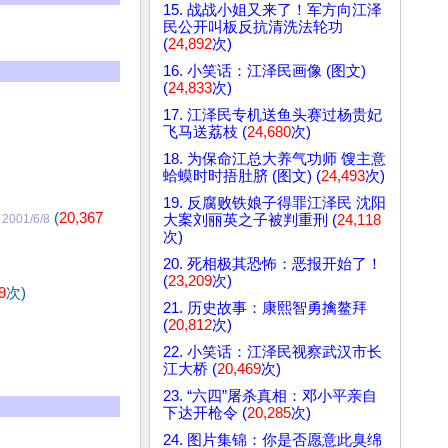
15. 战战小姐又来了！军方向江泽
民公开叫板反抗清洗法轮功
(
24,892
次)
16. 小笑话：江泽民画像 (图文)
(
24,833
次)
17. 江泽民专机送鱼头赛过杨贵妃
飞马送荔枝 (
24,680
次)
18. 为保命江总大养气功师 馊主意
蛤蟆时时捂肚脐 (图文) (
24,493
次)
19. 反腐败铁娘子得罪江泽民 沈阳
！
(
20,367
大案刘丽英之子被判重刑 (
24,118
2001/6/8
次)
20. 死相极其恐怖：恶报开始了！
(
23,209
次)
9
次)
21. 历史故事：康熙智勇擒鳌拜
(
20,812
次)
22. 小笑话：江泽民视察武汉市长
江大桥 (
20,469
次)
23. “六四”屠杀真相：邓小平亲自
下达开枪令 (
20,285
次)
24. 图片集锦：你是否愿意此臭绵