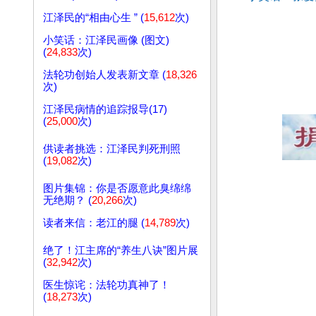
江泽民的“相由心生 ” (
15,612
次)
小笑话：江泽民画像 (图文)
(
24,833
次)
法轮功创始人发表新文章 (
18,326
次)
江泽民病情的追踪报导(17)
(
25,000
次)
供读者挑选：江泽民判死刑照
(
19,082
次)
图片集锦：你是否愿意此臭绵绵
无绝期？ (
20,266
次)
读者来信：老江的腿 (
14,789
次)
绝了！江主席的“养生八诀”图片展
(
32,942
次)
医生惊诧：法轮功真神了！
(
18,273
次)