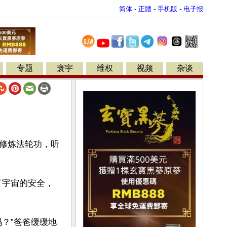
简体
-
正體
-
手机版
-
电子报
专题
寰宇
维权
视频
杂谈
修炼法轮功，听
了宇宙的安全，
？”爸爸缓缓地