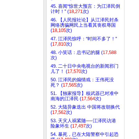
45. 喜闻“惊世大预言：为江泽民倒
计时！” (
18,271
次)
46. 【人民报社论】从江泽民封杀
网络诱骗网民上当看其丧权辱国
(
18,105
次)
47. 江泽民惊呼：“时间不多了！”
(
17,810
次)
48. 小笑话：总书记的腿 (
17,588
次)
49. 二十日中央电视台的新闻邪门
儿了！ (
17,570
次)
50. 江泽民的煽情戏：王伟死没
死？ (
17,565
次)
51. 【独家报导】核武器已对准中
南海的江泽民 (
17,564
次)
52. 大陆异象迭出 中国将改朝换代
(
17,562
次)
53. 天灾人祸紧随──江泽民访港
险象环生 (
17,497
次)
54. 暴死，已在大陆警察中引起恐