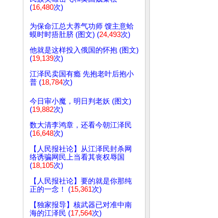
(
16,480
次)
为保命江总大养气功师 馊主意蛤
蟆时时捂肚脐 (图文) (
24,493
次)
他就是这样投入俄国的怀抱 (图文)
(
19,139
次)
江泽民卖国有瘾 先抱老叶后抱小
普 (
18,784
次)
今日审小魔，明日判老妖 (图文)
(
19,882
次)
数大清李鸿章，还看今朝江泽民
(
16,648
次)
【人民报社论】从江泽民封杀网
络诱骗网民上当看其丧权辱国
(
18,105
次)
【人民报社论】要的就是你那纯
正的一念！ (
15,361
次)
【独家报导】核武器已对准中南
海的江泽民 (
17,564
次)