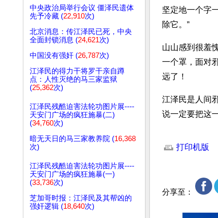
中央政治局举行会议 僵泽民遗体
坚定地一个字
先予冷藏 (
22,910
次)
除它。”
北京消息：传江泽民已死，中央
全面封锁消息 (
24,621
次)
山山感到很羞
中国没有强奸 (
26,787
次)
一个罩，面对
江泽民的得力干将罗干亲自蹲
远了！
点：人性灭绝的马三家监狱
(
25,362
次)
江泽民是人间
江泽民残酷迫害法轮功图片展----
说一定要把这
天安门广场的疯狂施暴(二)
(
34,760
次)
文章网址: http://w
暗无天日的马三家教养院 (
16,368
打印机版
次)
江泽民残酷迫害法轮功图片展----
天安门广场的疯狂施暴(一)
(
33,736
次)
分享至：
芝加哥时报：江泽民及其帮凶的
强奸逻辑 (
18,640
次)