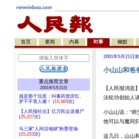
首页
要闻
内幕
时事
幽默
2001年5月21日
小山山和爸
重点推荐文章
2001年5月21日
【人民报消息
就是那个玩意：叫毒药曾庆红、
法轮功创始人讲
罗干不害人难！ (
15,569
次)
【人民报社论】亿万民众送僵尸
小山山说：“
(
25,227
次)
他可以与魔同
马三家“人间活地狱”粉墨登场
(
15,153
次)
这几日，山山