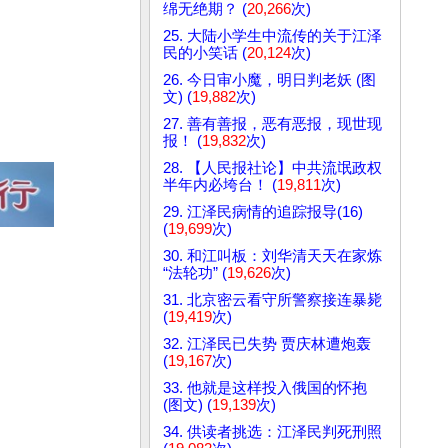
绵无绝期？ (
20,266
次)
25. 大陆小学生中流传的关于江泽
民的小笑话 (
20,124
次)
26. 今日审小魔，明日判老妖 (图
文) (
19,882
次)
27. 善有善报，恶有恶报，现世现
报！ (
19,832
次)
28. 【人民报社论】中共流氓政权
半年内必垮台！ (
19,811
次)
29. 江泽民病情的追踪报导(16)
(
19,699
次)
30. 和江叫板：刘华清天天在家炼
“法轮功” (
19,626
次)
31. 北京密云看守所警察接连暴毙
(
19,419
次)
32. 江泽民已失势 贾庆林遭炮轰
(
19,167
次)
33. 他就是这样投入俄国的怀抱
(图文) (
19,139
次)
34. 供读者挑选：江泽民判死刑照