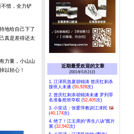
所不惜，全力铲
特地给自己下了
己真是差得还太
有力量，小山山
近期最受欢迎的文章
掉以轻心！
2001年5月21日
1. 江泽民急废胡锦涛 曾庆红刺杀
接班人未遂 (
55,928
次)
2. 曾庆红刺杀胡锦涛未遂 罗列罪
名准备抢班夺权 (
52,405
次)
3. 小笑话：张爱萍教训江泽民
🖼️
(
40,174
次)
4. 绝了！江主席的“养生八诀”图片
展 (
32,942
次)