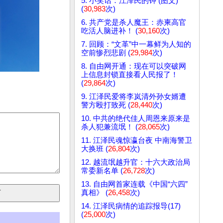
5. 小笑话：江泽民的钟 (图文)
(
30,983
次)
6. 共产党是杀人魔王：赤柬高官
吃活人脑进补！ (
30,160
次)
7. 回顾：“文革”中一幕鲜为人知的
空前惨烈悲剧 (
29,984
次)
8. 自由网开通：现在可以突破网
上信息封锁直接看人民报了！
(
29,864
次)
9. 江泽民爱将李岚清外孙女婿遭
警方殴打致死 (
28,440
次)
10. 中共的绝代佳人周恩来原来是
杀人犯兼流氓！ (
28,065
次)
11. 江泽民魂惊瀛台夜 中南海警卫
大换班 (
26,804
次)
12. 越流氓越升官：十六大政治局
常委新名单 (
26,728
次)
13. 自由网首家连载《中国“六四”
真相》 (
26,458
次)
14. 江泽民病情的追踪报导(17)
(
25,000
次)