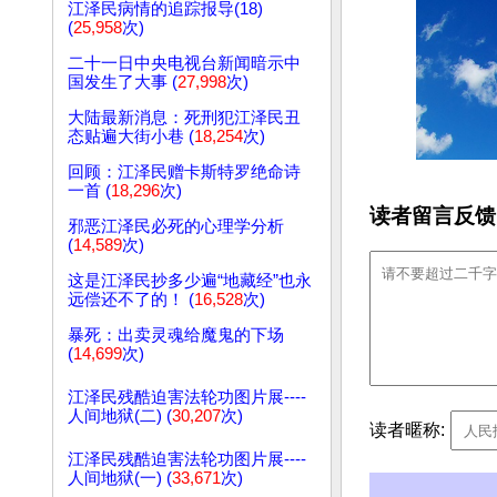
江泽民病情的追踪报导(18)
(
25,958
次)
二十一日中央电视台新闻暗示中
国发生了大事 (
27,998
次)
大陆最新消息：死刑犯江泽民丑
态贴遍大街小巷 (
18,254
次)
回顾：江泽民赠卡斯特罗绝命诗
一首 (
18,296
次)
读者留言反馈
邪恶江泽民必死的心理学分析
(
14,589
次)
这是江泽民抄多少遍“地藏经”也永
远偿还不了的！ (
16,528
次)
暴死：出卖灵魂给魔鬼的下场
(
14,699
次)
江泽民残酷迫害法轮功图片展----
人间地狱(二) (
30,207
次)
读者暱称:
江泽民残酷迫害法轮功图片展----
人间地狱(一) (
33,671
次)