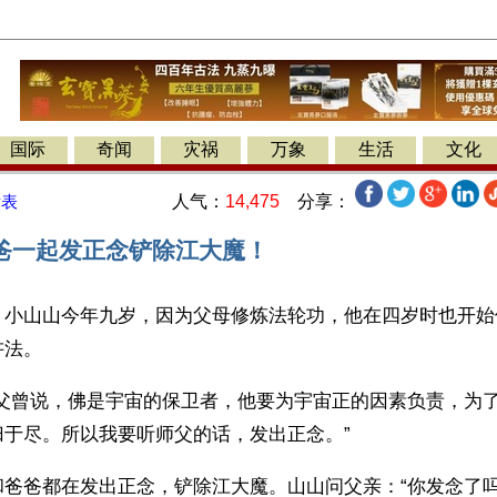
国际
奇闻
灾祸
万象
生活
文化
人气：
14,475
分享：
发表
爸一起发正念铲除江大魔！
】小山山今年九岁，因为父母修炼法轮功，他在四岁时也开始
法。 
师父曾说，佛是宇宙的保卫者，他要为宇宙正的因素负责，为
归于尽。所以我要听师父的话，发出正念。”
和爸爸都在发出正念，铲除江大魔。山山问父亲：“你发念了吗