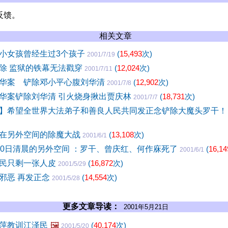
反馈。
相关文章
小女孩曾经生过3个孩子
(
15,493
次)
2001/7/19
除 监狱的铁幕无法戳穿
(
12,024
次)
2001/7/11
华案 铲除邓小平心腹刘华清
(
12,902
次)
2001/7/8
华案铲除刘华清 引火烧身揪出贾庆林
(
18,731
次)
2001/7/7
】希望全世界大法弟子和善良人民共同发正念铲除大魔头罗干
在另外空间的除魔大战
(
13,108
次)
2001/6/1
30日清晨的另外空间 ：罗干、曾庆红、何作庥死了
(
16,14
2001/6/1
民只剩一张人皮
(
16,872
次)
2001/5/29
邪恶 再发正念
(
14,554
次)
2001/5/28
更多文章导读：
2001年5月21日
萍教训江泽民
🖼️
(
40,174
次)
2001/5/20