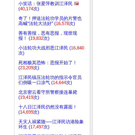
小笑话：张爱萍教训江泽民
🖼️
(
40,174
次)
奇了！押送法轮功学员的片警也
高喊“法轮大法好” (
16,578
次)
善有善报，恶有恶报，现世现
报！ (
19,832
次)
小法轮功大战邪恶江泽民 (
16,840
次)
死相极其恐怖：恶报开始了！
(
23,209
次)
江泽民镇压法轮功的指示令官员
们倒吸一口凉气 (
14,644
次)
北京密云看守所警察接连暴毙
(
19,419
次)
十八日江泽民仍然没有露面！
(
14,699
次)
天灾人祸紧随──江泽民访港险象
环生 (
17,497
次)