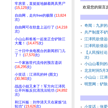
牢房里，直挺挺地躺着两具男尸
欢迎您的留言
(
15,129
次)
自由网，走向free的极限 (
13,824
次)
奇闻：九岁的
自由网可在软盘上运行了 (
14,218
次)
共产制度不铲
江泽民欲借远
小山山和爸爸一起发正念铲除江
大魔！ (
14,475
次)
江泽民欲借远
二十日中央电视台的新闻邪门儿
【人民报社论
了！ (
17,570
次)
次)
一个家族世代流传的预言遗训
小山山看到的
(
16,295
次)
北京时间5月
小笑话：江泽民的钟 (图文)
小山山：江泽
(
30,983
次)
明慧网：铲除
战战小姐又来了！军方向江泽民
公开叫板反抗清洗法轮功 (
24,892
次)
和江叫板：刘华清天天在家炼“法
轮功” (
19,626
次)
小笑话：张爱