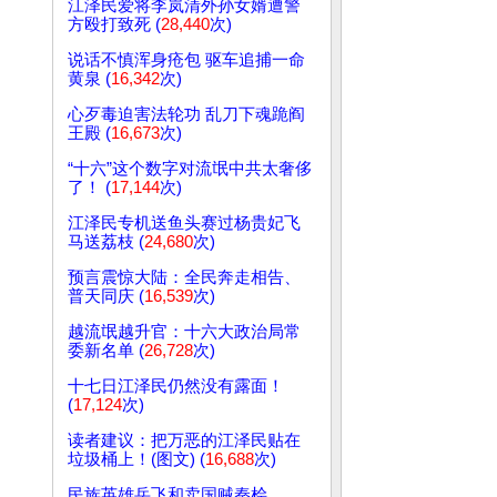
江泽民爱将李岚清外孙女婿遭警
方殴打致死 (
28,440
次)
说话不慎浑身疮包 驱车追捕一命
黄泉 (
16,342
次)
心歹毒迫害法轮功 乱刀下魂跪阎
王殿 (
16,673
次)
“十六”这个数字对流氓中共太奢侈
了！ (
17,144
次)
江泽民专机送鱼头赛过杨贵妃飞
马送荔枝 (
24,680
次)
预言震惊大陆：全民奔走相告、
普天同庆 (
16,539
次)
越流氓越升官：十六大政治局常
委新名单 (
26,728
次)
十七日江泽民仍然没有露面！
(
17,124
次)
读者建议：把万恶的江泽民贴在
垃圾桶上！(图文) (
16,688
次)
民族英雄岳飞和卖国贼秦桧