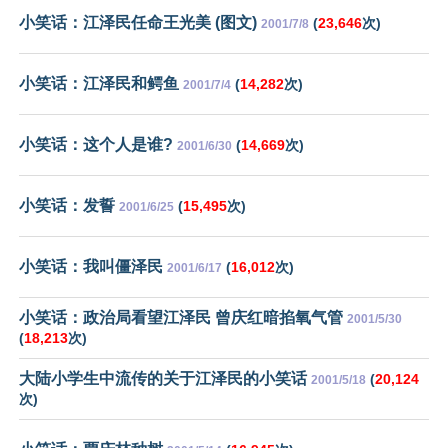
小笑话：江泽民任命王光美 (图文)
(
23,646
次)
2001/7/8
小笑话：江泽民和鳄鱼
(
14,282
次)
2001/7/4
小笑话：这个人是谁?
(
14,669
次)
2001/6/30
小笑话：发誓
(
15,495
次)
2001/6/25
小笑话：我叫僵泽民
(
16,012
次)
2001/6/17
小笑话：政治局看望江泽民 曾庆红暗掐氧气管
2001/5/30
(
18,213
次)
大陆小学生中流传的关于江泽民的小笑话
(
20,124
2001/5/18
次)