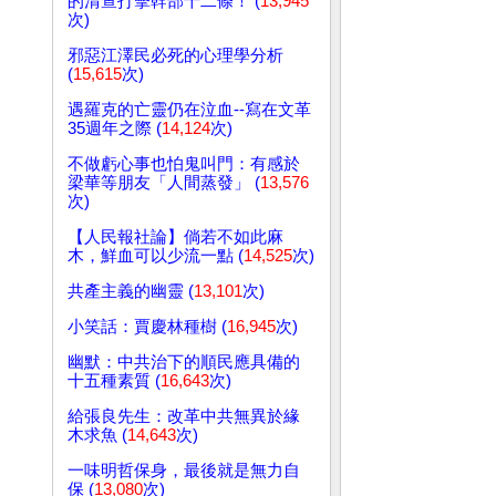
的清查打擊幹部十二條！ (
13,945
次)
邪惡江澤民必死的心理學分析
(
15,615
次)
遇羅克的亡靈仍在泣血--寫在文革
35週年之際 (
14,124
次)
不做虧心事也怕鬼叫門：有感於
梁華等朋友「人間蒸發」 (
13,576
次)
【人民報社論】倘若不如此麻
木，鮮血可以少流一點 (
14,525
次)
共產主義的幽靈 (
13,101
次)
小笑話：賈慶林種樹 (
16,945
次)
幽默：中共治下的順民應具備的
十五種素質 (
16,643
次)
給張良先生：改革中共無異於緣
木求魚 (
14,643
次)
一味明哲保身，最後就是無力自
保 (
13,080
次)