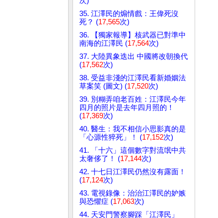
次)
35. 江澤民的煽情戲：王偉死沒
死？ (
17,565
次)
36. 【獨家報導】核武器已對準中
南海的江澤民 (
17,564
次)
37. 大陸異象迭出 中國將改朝換代
(
17,562
次)
38. 受益非淺的江澤民看新婚姻法
草案笑 (圖文) (
17,520
次)
39. 別糊弄咱老百姓：江澤民今年
四月的照片是去年四月照的！
(
17,369
次)
40. 醫生：我不相信小思影真的是
「心源性猝死」！ (
17,152
次)
41. 「十六」這個數字對流氓中共
太奢侈了！ (
17,144
次)
42. 十七日江澤民仍然沒有露面！
(
17,124
次)
43. 電視錄像：治治江澤民的妒嫉
與恐懼症 (
17,063
次)
44. 天安門警察腳踩「江澤民」