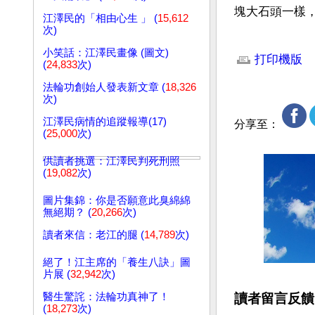
塊大石頭一樣
江澤民的「相由心生 」 (
15,612
次)
文章網址: http://w
小笑話：江澤民畫像 (圖文)
打印機版
(
24,833
次)
法輪功創始人發表新文章 (
18,326
次)
江澤民病情的追蹤報導(17)
分享至：
(
25,000
次)
供讀者挑選：江澤民判死刑照
(
19,082
次)
圖片集錦：你是否願意此臭綿綿
無絕期？ (
20,266
次)
讀者來信：老江的腿 (
14,789
次)
絕了！江主席的「養生八訣」圖
片展 (
32,942
次)
讀者留言反饋
醫生驚詫：法輪功真神了！
(
18,273
次)