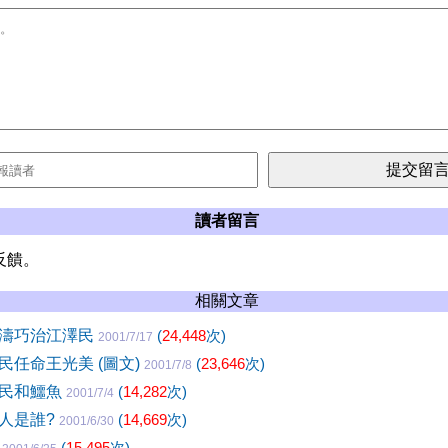
讀者留言
反饋。
相關文章
濤巧治江澤民
(
24,448
次)
2001/7/17
民任命王光美 (圖文)
(
23,646
次)
2001/7/8
澤民和鱷魚
(
14,282
次)
2001/7/4
人是誰?
(
14,669
次)
2001/6/30
誓
(
15,495
次)