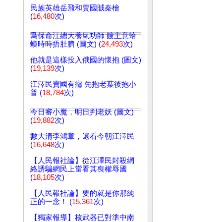
民族英雄岳飛和賣國賊秦檜
(
16,480
次)
爲保命江總大養氣功師 餿主意蛤
蟆時時捂肚臍 (圖文) (
24,493
次)
他就是這樣投入俄國的懷抱 (圖文)
(
19,139
次)
江澤民賣國有癮 先抱老葉後抱小
普 (
18,784
次)
今日審小魔，明日判老妖 (圖文)
(
19,882
次)
數大清李鴻章，還看今朝江澤民
(
16,648
次)
【人民報社論】從江澤民封殺網
絡誘騙網民上當看其喪權辱國
(
18,105
次)
【人民報社論】要的就是你那純
正的一念！ (
15,361
次)
【獨家報導】核武器已對準中南