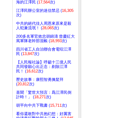
海的江澤民 (
17,564
次)
江澤民辦公室的迷信禁忌 (
16,305
次)
中共的絕代佳人周恩來原來是殺
人犯兼流氓！ (
28,065
次)
200多名軍官效忠胡錦濤 曾慶紅大
罵軍隊老幹部混帳 (
18,993
次)
四川省工人自治聯合會電唁江澤
民 (
13,847
次)
【人民報社論】呼籲十三億人民
共同發願心出正念：剷除江澤
民！ (
16,612
次)
歷史故事：康熙智勇擒鰲拜
(
20,812
次)
喜聞「驚世大預言：爲江澤民倒
計時！」 (
18,271
次)
胡平向中共下戰書 (
15,711
次)
看你還敢對中共抱幻想：好厲害