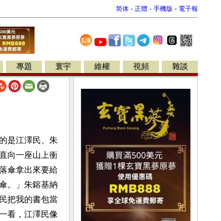
简体
-
正體
-
手機版
-
電子報
專題
寰宇
維權
視頻
雜談
的是江澤民、朱
直向一座山上衝
落傘拿出來要給
傘。」朱鎔基納
民把我的書包當
一看，江澤民像