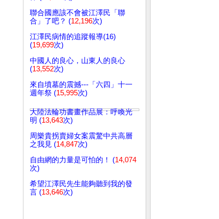
聯合國應該不會被江澤民「聯
合」了吧？ (
12,196
次)
江澤民病情的追蹤報導(16)
(
19,699
次)
中國人的良心，山東人的良心
(
13,552
次)
來自墳墓的震撼---「六四」十一
週年祭 (
15,995
次)
大陸法輪功書畫作品展：呼喚光
明 (
13,643
次)
周樂貴拐賣婦女案震驚中共高層
之我見 (
14,847
次)
自由網的力量是可怕的！ (
14,074
次)
希望江澤民先生能夠聽到我的發
言 (
13,646
次)