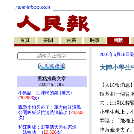
首頁
要聞
內幕
時事
幽默
2001年5月18日
大陸小學生
重點推薦文章
2001年5月18日
【人民報消息
小笑話：江澤民的鐘 (圖文)
鎔基和一個背
(
30,983
次)
去，江澤民趕
戰戰小姐又來了！軍方向江澤民
小學生戴上，
公開叫板反抗清洗法輪功 (
24,892
次)
悶說：「飛機
和江叫板：劉華清天天在家煉
降落傘搶去了
「法輪功」 (
19,626
次)