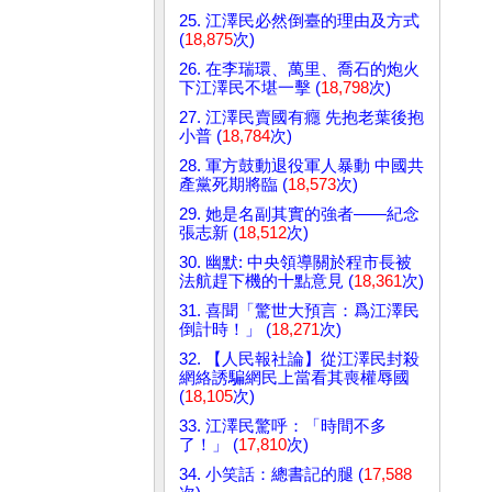
25. 江澤民必然倒臺的理由及方式
(
18,875
次)
26. 在李瑞環、萬里、喬石的炮火
下江澤民不堪一擊 (
18,798
次)
27. 江澤民賣國有癮 先抱老葉後抱
小普 (
18,784
次)
28. 軍方鼓動退役軍人暴動 中國共
產黨死期將臨 (
18,573
次)
29. 她是名副其實的強者——紀念
張志新 (
18,512
次)
30. 幽默: 中央領導關於程市長被
法航趕下機的十點意見 (
18,361
次)
31. 喜聞「驚世大預言：爲江澤民
倒計時！」 (
18,271
次)
32. 【人民報社論】從江澤民封殺
網絡誘騙網民上當看其喪權辱國
(
18,105
次)
33. 江澤民驚呼：「時間不多
了！」 (
17,810
次)
34. 小笑話：總書記的腿 (
17,588