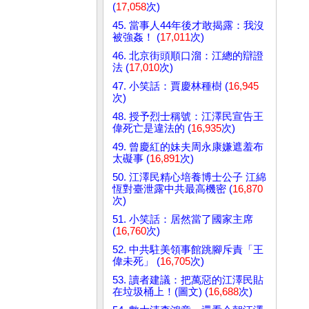
(
17,058
次)
45. 當事人44年後才敢揭露：我沒
被強姦！ (
17,011
次)
46. 北京街頭順口溜：江總的辯證
法 (
17,010
次)
47. 小笑話：賈慶林種樹 (
16,945
次)
48. 授予烈士稱號：江澤民宣告王
偉死亡是違法的 (
16,935
次)
49. 曾慶紅的妹夫周永康嫌遮羞布
太礙事 (
16,891
次)
50. 江澤民精心培養博士公子 江綿
恆對臺泄露中共最高機密 (
16,870
次)
51. 小笑話：居然當了國家主席
(
16,760
次)
52. 中共駐美領事館跳腳斥責「王
偉未死」 (
16,705
次)
53. 讀者建議：把萬惡的江澤民貼
在垃圾桶上！(圖文) (
16,688
次)