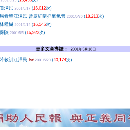
2001/6/25
叫僵澤民
(
16,012
次)
2001/6/17
局看望江澤民 曾慶紅暗掐氧氣管
(
18,213
次)
2001/5/30
慶林種樹
(
16,945
次)
2001/5/14
壽保險
(
15,922
次)
2001/5/5
更多文章導讀：
2001年5月18日
萍教訓江澤民
🖼️
(
40,174
次)
2001/5/20