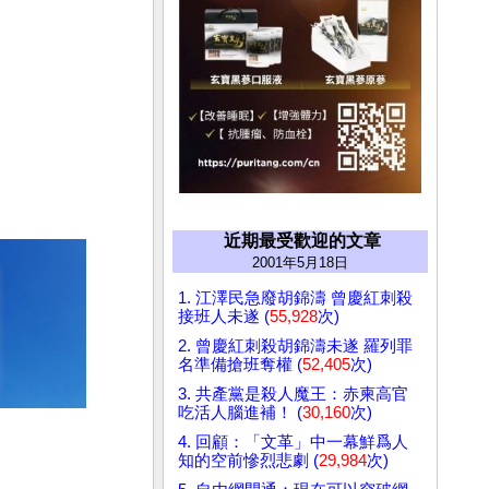
近期最受歡迎的文章
2001年5月18日
1. 江澤民急廢胡錦濤 曾慶紅刺殺
接班人未遂 (
55,928
次)
2. 曾慶紅刺殺胡錦濤未遂 羅列罪
名準備搶班奪權 (
52,405
次)
3. 共產黨是殺人魔王：赤柬高官
吃活人腦進補！ (
30,160
次)
4. 回顧：「文革」中一幕鮮爲人
知的空前慘烈悲劇 (
29,984
次)