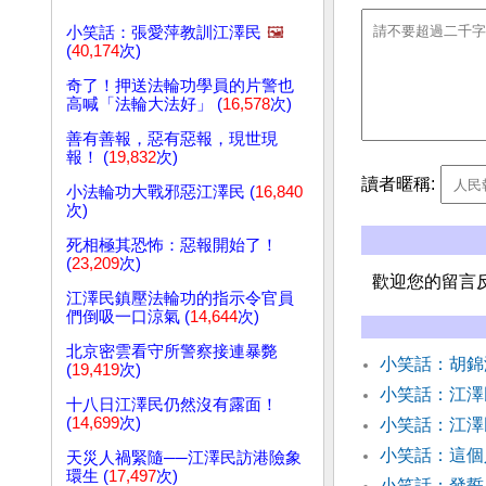
小笑話：張愛萍教訓江澤民
🖼️
(
40,174
次)
奇了！押送法輪功學員的片警也
高喊「法輪大法好」 (
16,578
次)
善有善報，惡有惡報，現世現
報！ (
19,832
次)
讀者暱稱:
小法輪功大戰邪惡江澤民 (
16,840
次)
死相極其恐怖：惡報開始了！
(
23,209
次)
歡迎您的留言
江澤民鎮壓法輪功的指示令官員
們倒吸一口涼氣 (
14,644
次)
北京密雲看守所警察接連暴斃
小笑話：胡錦
(
19,419
次)
小笑話：江澤
十八日江澤民仍然沒有露面！
(
14,699
次)
小笑話：江
小笑話：這個
天災人禍緊隨──江澤民訪港險象
環生 (
17,497
次)
小笑話：發