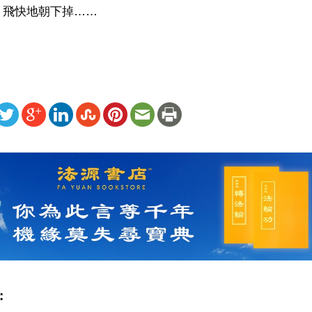
，飛快地朝下掉……
ww.renminbao.com/rmb/articles/2001/5/18/13595b.html
: