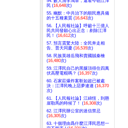
54. 數大清李鴻章，還看今朝江澤
民 (
16,648
次)
55. 幽默：中共治下的順民應具備
的十五種素質 (
16,643
次)
56. 【人民報社論】呼籲十三億人
民共同發願心出正念：剷除江澤
民！ (
16,612
次)
57. 預言震驚大陸：全民奔走相
告、普天同慶 (
16,539
次)
58. 民族英雄岳飛和賣國賊秦檜
(
16,480
次)
59. 江澤民自己的黑腿頂得住四萬
伏高壓電棍嗎？ (
16,397
次)
60. 石家莊爆炸案靳如超已被處
決：江澤民晚上惡夢連連 (
16,370
次)
61. 【人民報社論】江綿恆，到懸
崖勒馬的時候了！ (
16,308
次)
62. 江澤民辦公室的迷信禁忌
(
16,305
次)
63. 十個理由爲什麼江澤民思想一