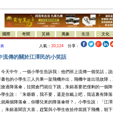
國際
奇聞
災禍
萬象
生活
文化
人氣：
20,124
分享：
發表
中流傳的關於江澤民的小笑話
】今天中午，一個小學生告訴我：他們班上流傳一個笑話，說
著書包的小學生三人共乘一架飛機外出，飛機中途出現故障，
緊搶過降落傘，拉開倉門就往下跳，朱鎔基要把僅剩的一個降
小學生說：「朱爺爺，我不要，還是你戴上吧，我這裏有降落
上就兩個降落傘，你哪兒來的降落傘呀？」小學生說：「江澤
。」朱鎔基聞言大喜，趕緊與小學生收拾停當跳下飛機，朝下