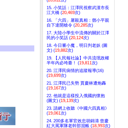
15. 小笑話：江澤民視察武漢市長
江大橋 (
20,469
次)
16. 「六四」屠殺真相：鄧小平親
自下達開槍令 (
20,285
次)
17. 大陸小學生中流傳的關於江澤
民的小笑話 (
20,124
次)
18. 今日審小魔，明日判老妖 (圖
文) (
19,882
次)
19. 【人民報社論】中共流氓政權
半年內必垮臺！ (
19,811
次)
20. 江澤民病情的追蹤報導(16)
(
19,699
次)
21. 江澤民已失勢 賈慶林遭炮轟
(
19,167
次)
22. 他就是這樣投入俄國的懷抱
(圖文) (
19,139
次)
23. 請網上收聽《中國六四真相》
(
19,061
次)
24. 200多名軍官效忠胡錦濤 曾慶
紅大罵軍隊老幹部混帳 (
18,993
次)