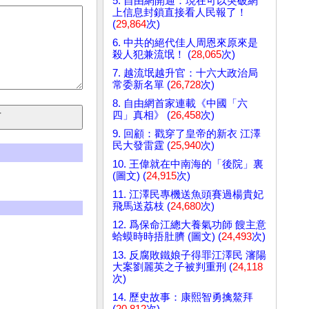
5. 自由網開通：現在可以突破網
上信息封鎖直接看人民報了！
(
29,864
次)
6. 中共的絕代佳人周恩來原來是
殺人犯兼流氓！ (
28,065
次)
7. 越流氓越升官：十六大政治局
常委新名單 (
26,728
次)
8. 自由網首家連載《中國「六
四」真相》 (
26,458
次)
9. 回顧：戳穿了皇帝的新衣 江澤
民大發雷霆 (
25,940
次)
10. 王偉就在中南海的「後院」裏
(圖文) (
24,915
次)
11. 江澤民專機送魚頭賽過楊貴妃
飛馬送荔枝 (
24,680
次)
12. 爲保命江總大養氣功師 餿主意
蛤蟆時時捂肚臍 (圖文) (
24,493
次)
13. 反腐敗鐵娘子得罪江澤民 瀋陽
大案劉麗英之子被判重刑 (
24,118
次)
14. 歷史故事：康熙智勇擒鰲拜
(
20,812
次)