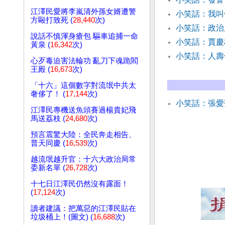
江澤民愛將李嵐清外孫女婿遭警
小笑話：我
方毆打致死 (
28,440
次)
小笑話：政治
說話不慎渾身瘡包 驅車追捕一命
小笑話：賈
黃泉 (
16,342
次)
小笑話：人
心歹毒迫害法輪功 亂刀下魂跪閻
王殿 (
16,673
次)
「十六」這個數字對流氓中共太
奢侈了！ (
17,144
次)
小笑話：張愛
江澤民專機送魚頭賽過楊貴妃飛
馬送荔枝 (
24,680
次)
預言震驚大陸：全民奔走相告、
普天同慶 (
16,539
次)
越流氓越升官：十六大政治局常
委新名單 (
26,728
次)
十七日江澤民仍然沒有露面！
(
17,124
次)
讀者建議：把萬惡的江澤民貼在
垃圾桶上！(圖文) (
16,688
次)