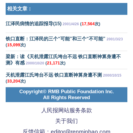
相关文章：
江泽民病情的追踪报导(15)
(
17,564
次)
2001/4/26
铁口直断：江泽民的三个“可能”和三个“不可能”
2001/3/23
(
15,099
次)
梁新：读《天机泄露江氏垮台不远 铁口直断神算身遭不
测》有感
(
21,171
次)
2000/10/20
天机泄露江氏垮台不远 铁口直断神算身遭不测
2000/10/15
(
33,204
次)
Copyright© RMB Public Foundation Inc.
All Rights Reserved
人民报网站服务条款
关于我们
反馈信箱：
editor@renminbao.com