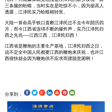
三条腿的蛤蟆，当时实在是吃惊不小，因为据高人
透露，江泽民实乃蛤蟆精转世。
大陆一算命高手铁口直断江泽民过不去今年阴历四
月，而今江西省连绵不断的爆炸声，实乃江泽民归
西之先兆──江西江西，江泽民归西！
江西省是鞭炮的主要生产基地，江泽民归西之日，
说不定全中国人民都要江西的鞭炮来庆祝，也许江
西很快就会因为鞭炮供不应求而摆脱贫困咧！
分享到：