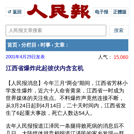
↺ 返回 
电子报
正體版
首页
分栏目
时事
文章
›
›
›
：
2001年4月29日
发表
人气：
15,060
江西省爆炸此起彼伏内含玄机
【人民报消息】今年三月“两会”期间，江西省芳林小
学发生爆炸，近六十人命丧黄泉，江西省一时成为
世界媒体的关注焦点。不料爆炸声竟然连接不断，
从3月24日起到4月14日，二十天时间内，江西省发
生了6起重大事故，死亡人数达54人。
去年人民报报道江泽民一条腿得败死病的消息后不
几日，大陆媒体就竞相报道江泽民的家乡发现一群