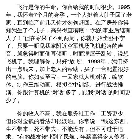
　　飞行是你的生命。你留给我的时间很少。1995
年，我怀着7个月的身孕，一个人挺着大肚子回了老
家，直到临产前几天你才匆匆赶回。在产房外你得
知我生了个儿子，高兴得直嚷嚷：“我的事业后继有
人了！”但在家呆了不到两周，你就开始坐卧不宁
了。只要一听见我家附近空军机场飞机起落的声
音，就急得时而侧耳倾听，时而满屋子乱转，说想
飞机了。我理解你，只好“放飞”。1998年，我们挤
出一点钱来，加上老人的帮助，买了一台配置很好
的电脑。你如获至宝，一回家就人机对话，编软
体、制作三维动画、模拟空中训练、进行战法推
演。你跟计算机的“对话”多了，跟我“对话”的时间更
少了。
　　你的收入不高，我在服务社工作，工资更少。
但你对金钱的看法却很淡泊。你常说：“钱这东西，
生不带来，死不带去，不能没有，但不可过于追
求。”有的战友转业到了民航，年薪高得令人羡慕，