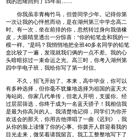
我的思绪回到了15年前……
　　你我虽非青梅竹马，但曾同学少年。记得你第
一次让我的心怦然而动，是在湖州第三中学念高二
时。有一次，坐在前排的你，忽然转过身向我借橡
皮，大眼睛里透出一分惊喜：“你的铅笔盒和我的一
模一样。”是吗？我悄悄地把全班40多名同学的铅笔
盒比较了一遍，发现就我们俩的一点不差。我的心
头暗暗掠过一束命运之光。高三时，你考入湖州第
四中学电子班，我给你写了第一封信。
　　不久，招飞开始了。本来，高中毕业，你可以
有多种选择，但你毫不犹豫地选择为祖国的蓝天大
海站岗。你家几代单传，但老人开明，支援你。经
过层层筛选，你终于成为一名蓝天骄子！我相信我
是最为你高兴的人。我清楚地记得，同学们为你开
欢送会的那天，你用吉他弹唱了一曲《迟到》，我
从你的脸上读懂了你的心事。你拨开人群迎着我的
目光走来，微笑着请我留言。我工工整整地写下了