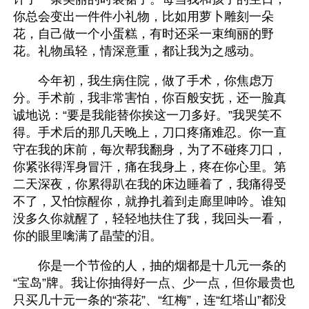
你总会变出一件件小礼物，比如用萝卜雕刻一朵
花，自己做一个小蛋糕，有时还采一束绚丽的野
花。礼物虽轻，情深意重，都让我为之感动。
　　今年初，我生病住院，做了手术，你焦虑万
分。手术前，我非常害怕，你百般安抚，还一脸真
诚地说：“要是我能替你挨这一刀多好。”我哭笑不
得。手术后的那几天晚上，刀口疼痛难忍。你一直
守在我的床前，每次帮我翻身，为了不碰疼刀口，
你紧张得浑身冒汗，痛在我身上，疼在你心里。第
二天深夜，你累得趴在我的床边睡着了，我痛得受
不了，又怕惊醒你，就挣扎着到走廊里呻吟。谁知
没多久你就醒了，轻轻地扶住了我，我回头一看，
你的眼里噙满了晶莹的泪。
　　你是一个节俭的人，抽的烟都是十几元一条的
“宝岛”牌。我让你抽得好一点、少一点，但你最贵也
只买几十元一条的“茶花”、“红梅”，连“红塔山”都没