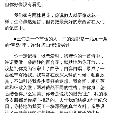
但你好像没有看见。
　　我们家有两株昙花，你说做人就要像这花一
样，生命虽然短暂，但要把最美好的东西留在人们
的记忆中。
　　■王伟是一个节俭的人，抽的烟都是十几元一条
的“宝岛”牌，连“红塔山”都没买过
　　你一定记得，谈恋爱时，我赠你的一首诗中，
许诺要做一朵静静的百合花，默默地为你开放……
没想到你竟为它谱上了曲子，自弹自唱，录成了一
盘磁带寄给我。我常常在夜深人静的时候，独自欣
赏，不知引起我多少美好的遐想。我奇怪，粗犷英
武和细致入微，两种截然不同的性格，在你身上怎
么结合得那么完美。你老是说我的眼光“土”，我的很
多衣服都是你精心挑选的。去年我们结婚8周年纪念
日，你特地为我买了一块漂亮的真丝衣料，亲手设
计了一条美丽的时装裙子。每当我和孩子的生日，