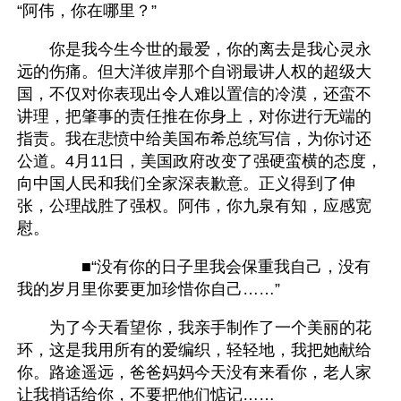
“阿伟，你在哪里？”
　　你是我今生今世的最爱，你的离去是我心灵永
远的伤痛。但大洋彼岸那个自诩最讲人权的超级大
国，不仅对你表现出令人难以置信的冷漠，还蛮不
讲理，把肇事的责任推在你身上，对你进行无端的
指责。我在悲愤中给美国布希总统写信，为你讨还
公道。4月11日，美国政府改变了强硬蛮横的态度，
向中国人民和我们全家深表歉意。正义得到了伸
张，公理战胜了强权。阿伟，你九泉有知，应感宽
慰。
　　　　■“没有你的日子里我会保重我自己，没有
我的岁月里你要更加珍惜你自己……”
　　为了今天看望你，我亲手制作了一个美丽的花
环，这是我用所有的爱编织，轻轻地，我把她献给
你。路途遥远，爸爸妈妈今天没有来看你，老人家
让我捎话给你，不要把他们惦记……