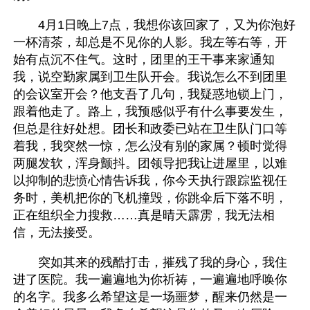
　　4月1日晚上7点，我想你该回家了，又为你泡好
一杯清茶，却总是不见你的人影。我左等右等，开
始有点沉不住气。这时，团里的王干事来家通知
我，说空勤家属到卫生队开会。我说怎么不到团里
的会议室开会？他支吾了几句，我疑惑地锁上门，
跟着他走了。路上，我预感似乎有什么事要发生，
但总是往好处想。团长和政委已站在卫生队门口等
着我，我突然一惊，怎么没有别的家属？顿时觉得
两腿发软，浑身颤抖。团领导把我让进屋里，以难
以抑制的悲愤心情告诉我，你今天执行跟踪监视任
务时，美机把你的飞机撞毁，你跳伞后下落不明，
正在组织全力搜救……真是晴天霹雳，我无法相
信，无法接受。
　　突如其来的残酷打击，摧残了我的身心，我住
进了医院。我一遍遍地为你祈祷，一遍遍地呼唤你
的名字。我多么希望这是一场噩梦，醒来仍然是一