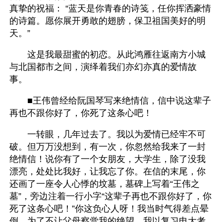
真挚的祝福： “蓝天是你青春的诗笺，任你挥洒豪情
的诗篇。愿你展开勇敢的翅膀，保卫祖国美好的明
天。”
　　这是我最甜蜜的初恋。从此鸿雁往返南方小城
与北国都市之间，演绎着我们亦幻亦真的爱情故
事。
　　■王伟曾经给阮国琴写来绝情信，信中说这辈子
再也不跟你好了，你死了这条心吧！
　　一转眼，几年过去了。我以为爱情已经牢不可
破。但万万没想到，有一次，你忽然给我来了一封
绝情信！说你有了一个女朋友，大学生，除了没我
漂亮，处处比我好，让我忘了你。在信的末尾，你
还画了一座令人心悸的坟墓，墓碑上写着“王伟之
墓”，旁边注着一行小字“这辈子再也不跟你好了，你
死了这条心吧！”你这负心人呀！我当时气得差点晕
倒。为了不让父母察觉我的绝望，我以复习电大考