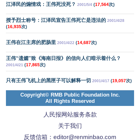
江泽民的煽情戏：王伟死没死？
(
17,564
次)
2001/5/4
授予烈士称号：江泽民宣告王伟死亡是违法的
2001/4/28
(
16,935
次)
王伟在江主席的肥肠里
(
14,687
次)
2001/4/22
王伟“遗孀”致《海南日报》的信向人们暗示着什么？
(
17,865
次)
2001/4/21
只有王伟飞机上的黑匣子可以解释一切
(
19,057
次)
2001/4/17
Copyright© RMB Public Foundation Inc.
All Rights Reserved
人民报网站服务条款
关于我们
反馈信箱：
editor@renminbao.com