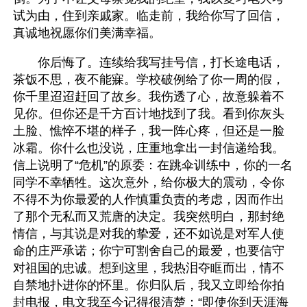
试为由，住到亲戚家。临走前，我给你写了回信，
真诚地祝愿你们美满幸福。
　　你后悔了。连续给我写挂号信，打长途电话，
茶饭不思，夜不能寐。学校破例给了你一周的假，
你千里迢迢赶回了故乡。我伤透了心，故意躲着不
见你。但你还是千方百计地找到了我。看到你灰头
土脸、憔悴不堪的样子，我一阵心疼，但还是一脸
冰霜。你什么也没说，庄重地拿出一封信递给我。
信上说明了“危机”的原委：在跳伞训练中，你的一名
同学不幸牺牲。这次意外，给你极大的震动，令你
不得不为你最爱的人作慎重负责的考虑，因而作出
了那个无私而又荒唐的决定。我突然明白，那封绝
情信，与其说是对我的挚爱，还不如说是对军人使
命的庄严承诺；你宁可割舍自己的最爱，也要信守
对祖国的忠诚。想到这里，我热泪夺眶而出，情不
自禁地扑进你的怀里。你归队后，我又立即给你拍
封电报，电文我至今记得很清楚：“即使你到天涯海