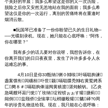
个美好的早晨；我多么希望这是你的又一次历险，
脱险之后你又安然无恙地站在我的面前；我多么希
望这仅是你的一次远行，离别的苦痛终将在重逢时
烟消云散。
　　■阮国琴已准备了一份你盼望已久的生日礼物─
──光碟刻录机。现在，她只能在心底呼唤：“阿伟，
你在哪里？”
　　我有多少的话儿要对你说呀，我想告诉你，在
你离开我们的日日夜夜里，发生了许许多多令人永
远难忘的事。
　　　4月10日是你33甑纳铡０⑽埃叶嗝聪朐谏
盏案馍衔闾硪桓卟世颍嗝聪牒秃⒆右黄鹫娉系
匚阕８＃嗝聪朐俸湍阋黄稹渡湛炖帧钒。∥乙炎
急噶艘环菽闩瓮丫玫纳绽裎铹ぉぉす獾搪蓟
闼倒盐颐侨业恼掌坛梢徽殴獾魑峄?0周
年的珍贵礼物送给我。现在，我只能在心底呼唤：