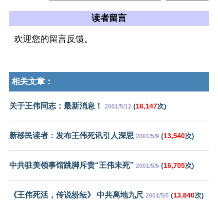
读者留言
欢迎您的留言反馈。
相关文章：
关于王伟同志：最新消息！
(
16,147
次)
2001/5/12
新移民读者：发布王伟死讯引人深思
(
13,540
次)
2001/5/9
中共驻美领事馆跳脚斥责“王伟未死”
(
16,705
次)
2001/5/6
《王伟死活，传说纷纭》 中共离地九尺
(
13,840
次)
2001/5/5