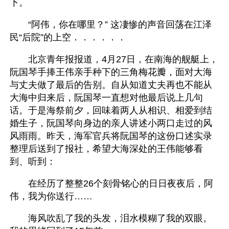
下。
　　“阿伟，你在哪里？” 这凄惨的声音回荡在江泽
民“后院”的上空．．．．．．
　　北京青年报报道，4月27日，在南海的舰艇上，
阮国琴手捧王伟亲手种下的三角梅花瓣，面对大海
与丈夫做了最后的告别。自从知道丈夫再也不能从
大海中归来后，阮国琴一直想对他最后说上几句
话。于是海祭前夕，回味着两人从相识、相爱到结
婚生子，阮国琴向身边的亲人讲述小两口走过的风
风雨雨。昨天，海军官兵将阮国琴的这份口述实录
整理后送到了报社，希望大海深处的王伟能够看
到、听到：
　　在经历了整整26个刻骨铭心的日日夜夜后，阿
伟，我为你送行……
　　海风吹乱了我的头发，泪水模糊了我的双眼。