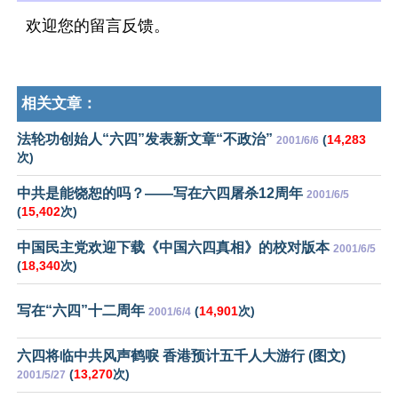
欢迎您的留言反馈。
相关文章：
法轮功创始人“六四”发表新文章“不政治”
(
14,283
2001/6/6
次)
中共是能饶恕的吗？——写在六四屠杀12周年
2001/6/5
(
15,402
次)
中国民主党欢迎下载《中国六四真相》的校对版本
2001/6/5
(
18,340
次)
写在“六四”十二周年
(
14,901
次)
2001/6/4
六四将临中共风声鹤唳 香港预计五千人大游行 (图文)
(
13,270
次)
2001/5/27