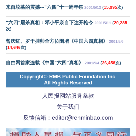
来自坟墓的震撼---“六四”十一周年祭
(
15,995
次)
2001/5/13
“六四”屠杀真相：邓小平亲自下达开枪令
(
20,285
2001/5/11
次)
曾庆红、罗干挂帅全方位围堵《中国六四真相》
2001/5/6
(
14,646
次)
自由网首家连载《中国“六四”真相》
(
26,458
次)
2001/5/4
Copyright© RMB Public Foundation Inc.
All Rights Reserved
人民报网站服务条款
关于我们
反馈信箱：
editor@renminbao.com