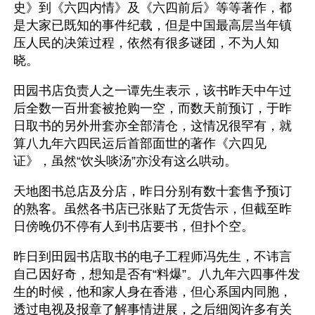
史》到《六四内情》及《六四前后》等等著作，都
是大家已既知的事件纪载，但是中国最高层当年镇
压人民的决策过程，依然有很多谜团，不为人知
晓。
田园书店负责人之一谭先生表示，该书昨天中午过
后全数一百卅套被抢购一空，而数天前预订，于昨
日取书的另外卅套亦全部清仓，这情况很罕有，就
算八九年六四民运后首部面世的著作《六四见
证》，虽然“饮头啖汤”亦没有这么哄动。
天地图书总店及分店，昨日分别有数十套售予预订
的熟客。虽然各书店已张贴了无货告示，但截至昨
日傍晚仍不停有人到书店要书，但扑个空。
昨日到田园书店取书的电子工程师冯先生，不讳言
自己因好奇，想知是否有“料爆”。八九年六四事件发
生的时候，他和家人身在香港，但心系国内同胞，
透过电视及报章了解事情进展，之后细阅许多有关