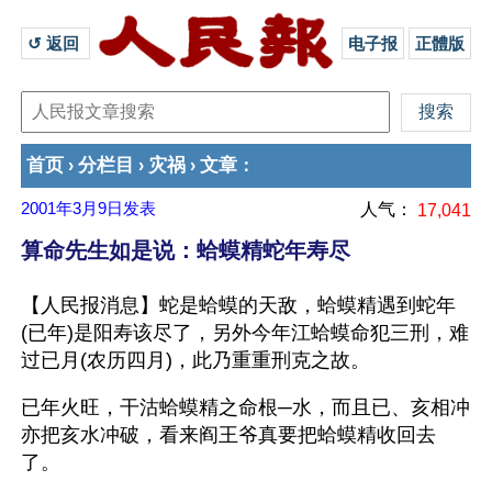
↺ 返回 
电子报
正體版
首页
分栏目
灾祸
文章
›
›
›
：
2001年3月9日
发表
人气：
17,041
算命先生如是说：蛤蟆精蛇年寿尽
【人民报消息】蛇是蛤蟆的天敌，蛤蟆精遇到蛇年
(已年)是阳寿该尽了，另外今年江蛤蟆命犯三刑，难
过已月(农历四月)，此乃重重刑克之故。
已年火旺，干沽蛤蟆精之命根─水，而且已、亥相冲
亦把亥水冲破，看来阎王爷真要把蛤蟆精收回去
了。