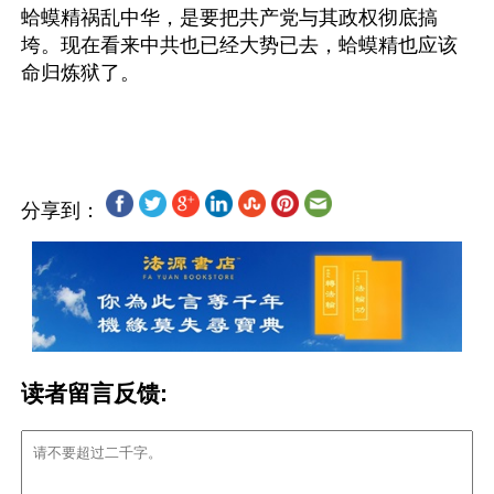
蛤蟆精祸乱中华，是要把共产党与其政权彻底搞
垮。现在看来中共也已经大势已去，蛤蟆精也应该
命归炼狱了。
分享到：
读者留言反馈: