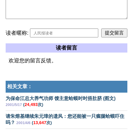
读者暱称:
读者留言
欢迎您的留言反馈。
相关文章：
为保命江总大养气功师 馊主意蛤蟆时时捂肚脐 (图文)
(
24,493
次)
2001/5/17
请朱熔基继续朱元璋的遗风：您还能被一只瘸腿蛤蟆吓住
吗？
(
13,647
次)
2001/4/6