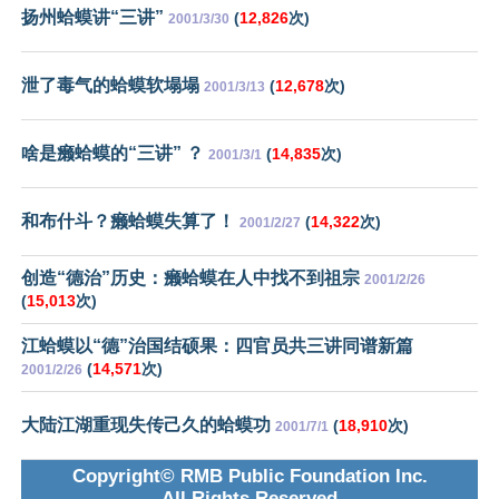
扬州蛤蟆讲“三讲”
(
12,826
次)
2001/3/30
泄了毒气的蛤蟆软塌塌
(
12,678
次)
2001/3/13
啥是癞蛤蟆的“三讲” ？
(
14,835
次)
2001/3/1
和布什斗？癞蛤蟆失算了！
(
14,322
次)
2001/2/27
创造“德治”历史：癞蛤蟆在人中找不到祖宗
2001/2/26
(
15,013
次)
江蛤蟆以“德”治国结硕果：四官员共三讲同谱新篇
(
14,571
次)
2001/2/26
大陆江湖重现失传己久的蛤蟆功
(
18,910
次)
2001/7/1
Copyright© RMB Public Foundation Inc.
All Rights Reserved