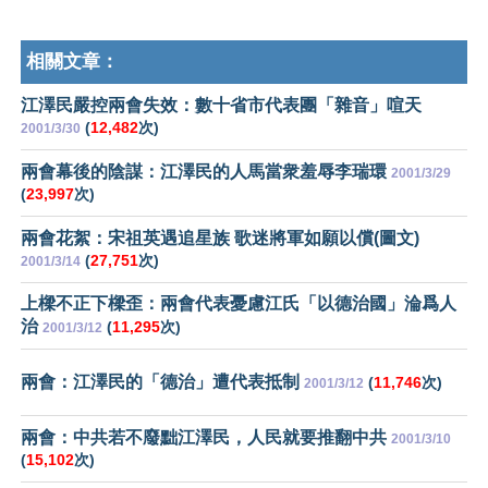
相關文章：
江澤民嚴控兩會失效：數十省市代表團「雜音」喧天
(
12,482
次)
2001/3/30
兩會幕後的陰謀：江澤民的人馬當衆羞辱李瑞環
2001/3/29
(
23,997
次)
兩會花絮：宋祖英遇追星族 歌迷將軍如願以償(圖文)
(
27,751
次)
2001/3/14
上樑不正下樑歪：兩會代表憂慮江氏「以德治國」淪爲人
治
(
11,295
次)
2001/3/12
兩會：江澤民的「德治」遭代表抵制
(
11,746
次)
2001/3/12
兩會：中共若不廢黜江澤民，人民就要推翻中共
2001/3/10
(
15,102
次)