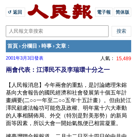
↺ 返回 
電子報
简体版
首頁
分欄目
時事
文章
›
›
›
：
2001年3月3日
發表
人氣：
15,489
兩會代表：江澤民不及李瑞環十分之一
【人民報消息】今年兩會的重點，是討論總理朱鎔
基向大會報告的國民經濟和社會發展第十個五年計
畫綱要(二○○一年至二○○五年十五計畫）。但由於江
澤民顧慮法輪功可能危及政權、明年黨十六大牽動
的人事相關佈局、外交（特別是對美形勢）的新局
面等因素，所以大會一開始氣氛便已相當凝重。
據臺灣聯合報報道，二月十二日至十四日的中共中