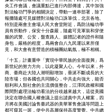
央工作會議，會議重點已進行內部傳達，其中加強
對法輪功鬥爭的相關決定，帶動一連串部署，除了
報攤隨處可見媒體對法輪功口誅筆伐，北京各地、
特別是兩會主會場人民大會堂附近，爲防法輪功學
員有所動作，保安十分森嚴，隨處可見軍裝和穿便
服的武警、公安，盤查路人、媒體記者的證件和隨
身包，嚴格的程度，爲兩會自八九民運以來所僅
見，和大會有意營造的積極團結氣氛，極不相稱。
「十五」計畫重申「實現中華民族的全面復興」爲
新世紀的努力方向，以此凝聚人心。今年以來，外
商、臺商赴大陸人潮明顯增加，垂涎不斷成長的大
陸市場；但各國也共同關心，中共走向強大，能否
順利和人類社會的主流價值整合，江澤民政權和國
際間對處理法輪功看法的分歧越來越大，這從美國
決定在聯合國人權會議上提出譴責中共人權案，四
月將在美國討論售臺武器的美華軍售會議等問題上
都可窺其一斑，使中共高層保持高度警覺。中共總