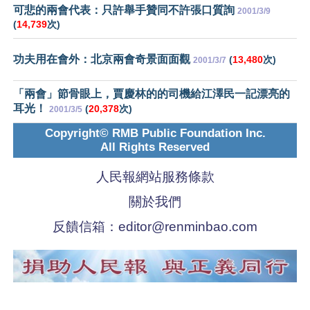
可悲的兩會代表：只許舉手贊同不許張口質詢
2001/3/9
(
14,739
次)
功夫用在會外：北京兩會奇景面面觀
(
13,480
次)
2001/3/7
「兩會」節骨眼上，賈慶林的的司機給江澤民一記漂亮的
耳光！
(
20,378
次)
2001/3/5
Copyright© RMB Public Foundation Inc.
All Rights Reserved
人民報網站服務條款
關於我們
反饋信箱：
editor@renminbao.com