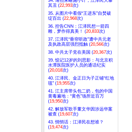
34. 薄熙来略施小计，江泽民大暴
其丑 (
22,993
次)
35. 从图片中看假“王进东”自焚破
绽百出 (
22,968
次)
36. 控告CNN：江泽民想一箭四
雕，梦作得真美！ (
20,833
次)
37. 江泽民“垂帘听政”遭中共元老
及执政高层强烈抵触 (
20,566
次)
38. 中共太子党在美国 (
20,367
次)
39. 惦记12岁的刘思影：与北京积
水潭医院医护人员的通话纪实
(
20,018
次)
40. 江泽民、金正日为子正铺“红地
毯” (
19,955
次)
41. 江主席带头包二奶，包的中国
黄毒遍地：“黄色”场所近百万
(
19,950
次)
42. 解放军歌手董文华因涉远华案
被查 (
19,607
次)
43. 悄悄话：江泽民在想谁？
(
19,474
次)