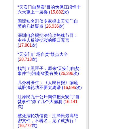
“天安门自焚案”目的为保江绵恒十
六大更上一层楼 (
15,882
次)
国际知名刑侦专家提出天安门自
焚的几处疑点 (
26,936
次)
深圳电台揭批法轮功热线节目：
主持人反被批驳的哑口无言
(
17,801
次)
“天安门广场自焚”疑点大全
(
28,713
次)
找到了黑匣子：原来“天安门自焚
事件”与河南省委有关 (
26,396
次)
儿外科医生：《人民日报》编谎
栽脏法轮功不要太离谱 (
16,595
次)
江泽民九十公斤肉弹把天安门“自
焚事件”炸了几个大漏洞 (
16,141
次)
整死法轮功信徒：江泽民最高绝
密文件，不署名，见了就执行！
(
16,772
次)