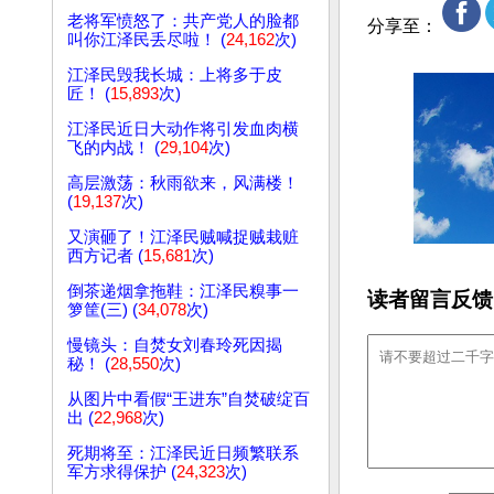
老将军愤怒了：共产党人的脸都
分享至：
叫你江泽民丢尽啦！ (
24,162
次)
江泽民毁我长城：上将多于皮
匠！ (
15,893
次)
江泽民近日大动作将引发血肉横
飞的内战！ (
29,104
次)
高层激荡：秋雨欲来，风满楼！
(
19,137
次)
又演砸了！江泽民贼喊捉贼栽赃
西方记者 (
15,681
次)
倒茶递烟拿拖鞋：江泽民糗事一
读者留言反馈
箩筐(三) (
34,078
次)
慢镜头：自焚女刘春玲死因揭
秘！ (
28,550
次)
从图片中看假“王进东”自焚破绽百
出 (
22,968
次)
死期将至：江泽民近日频繁联系
军方求得保护 (
24,323
次)