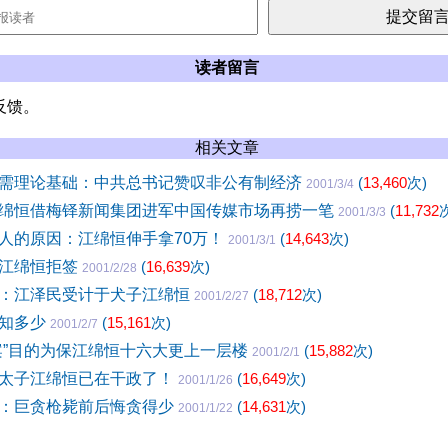
读者留言
反馈。
相关文章
需理论基础：中共总书记赞叹非公有制经济
(
13,460
次)
2001/3/4
绵恒借梅铎新闻集团进军中国传媒市场再捞一笔
(
11,732
2001/3/3
人的原因：江绵恒伸手拿70万！
(
14,643
次)
2001/3/1
官江绵恒拒签
(
16,639
次)
2001/2/28
：江泽民受计于犬子江绵恒
(
18,712
次)
2001/2/27
产知多少
(
15,161
次)
2001/2/7
案”目的为保江绵恒十六大更上一层楼
(
15,882
次)
2001/2/1
太子江绵恒已在干政了！
(
16,649
次)
2001/1/26
：巨贪枪毙前后悔贪得少
(
14,631
次)
2001/1/22