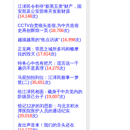
江泽民令剥夺“新黑五类”财产，国
安部及公安部将开发新财源
(
14,148
次)
CCTV自焚镜头造假,为中共造假
史再创辉煌一页 (
18,706
次)
越描越黑的“焦点访谈” (
16,998
次)
正见网：罪恶之城所多玛和蛾摩
拉的毁灭 (
17,814
次)
特务心中也有把尺：谎言说一千
遍仍不是真理 (
14,275
次)
马屁拍拍到位：江泽民糗事一箩
筐(二) (
35,651
次)
给江泽民相面 - 藏身于中共党内的
阶级异己分子 (
19,007
次)
惦记12岁的刘思影：与北京积水
潭医院医护人员的通话纪实
(
20,018
次)
发出声音来！我们的舌头还在