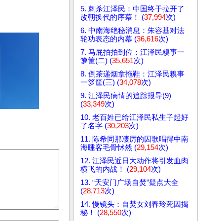
5. 刺杀江泽民：中国终于拉开了
改朝换代的序幕！ (
37,994
次)
6. 中南海绝秘消息：朱容基对法
轮功表态的内幕 (
36,616
次)
7. 马屁拍拍到位：江泽民糗事一
箩筐(二) (
35,651
次)
8. 倒茶递烟拿拖鞋：江泽民糗事
一箩筐(三) (
34,078
次)
9. 江泽民病情的追踪报导(9)
(
33,349
次)
10. 老百姓已给江泽民私生子起好
了名字 (
30,203
次)
11. 陈希同那凄厉的囚歌唱得中南
海睡客毛骨怵然 (
29,154
次)
12. 江泽民近日大动作将引发血肉
横飞的内战！ (
29,104
次)
13. “天安门广场自焚”疑点大全
(
28,713
次)
14. 慢镜头：自焚女刘春玲死因揭
秘！ (
28,550
次)