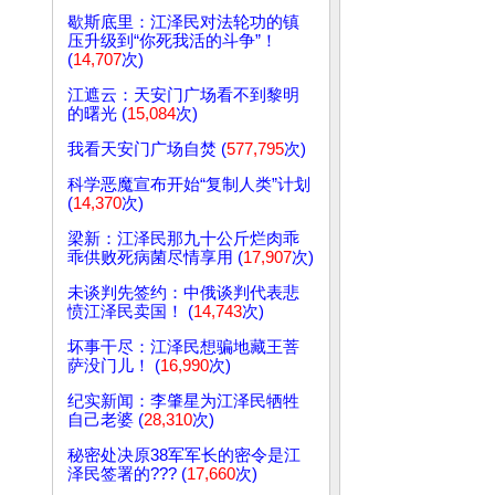
歇斯底里：江泽民对法轮功的镇
压升级到“你死我活的斗争”！
(
14,707
次)
江遮云：天安门广场看不到黎明
的曙光 (
15,084
次)
我看天安门广场自焚 (
577,795
次)
科学恶魔宣布开始“复制人类”计划
(
14,370
次)
梁新：江泽民那九十公斤烂肉乖
乖供败死病菌尽情享用 (
17,907
次)
未谈判先签约：中俄谈判代表悲
愤江泽民卖国！ (
14,743
次)
坏事干尽：江泽民想骗地藏王菩
萨没门儿！ (
16,990
次)
纪实新闻：李肇星为江泽民牺牲
自己老婆 (
28,310
次)
秘密处决原38军军长的密令是江
泽民签署的??? (
17,660
次)