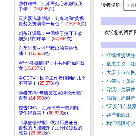
罄竹难书：江泽民处心积虑毁我
读者暱称:
中华！ (
16,095
次)
灭火器汽油助燃：刘春玲和“黄祸”
自焚女扮演同一角色！ (
19,346
次)
欢迎您的留言
刺杀江泽民：中国终于拉开了改
朝换代的序幕！ (
37,994
次)
自焚时灭火器里喷出的竟是汽
油！ (
16,506
次)
江绵恒捞钱急
看“华盛顿邮报”：中共构陷如同妓
拿来主义：江
女 (
15,657
次)
大庆市市长换
看CCTV：医学工作者谈到的几个
小笑话：贪
不可能！ (
25,578
次)
导演自焚事件
读者来稿: 老朋友在家谈论天安门
江绵恒的财
自焚 (
14,590
次)
“天安门自焚
控告CNN：江泽民想一箭四雕，
梦作得真美！ (
20,833
次)
共产党姓江：
《华盛顿邮报》做出历史证言：
和江绵恒相比
自焚的火焰烧穿了江泽民独裁的
黑幕 (
26,062
次)