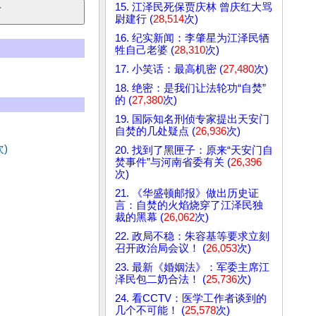
15. 江泽民死保贾庆林 曾庆红大骂
尉建行 (
28,514
次)
16. 纪实新闻：李肇星为江泽民牺
牲自己老婆 (
28,310
次)
17. 小笑话：最高机密 (
27,480
次)
18. 绝密：是我们让法轮功“自焚”
的 (
27,380
次)
19. 国际知名刑侦专家提出天安门
自焚的几处疑点 (
26,936
次)
次)
20. 找到了黑匣子：原来“天安门自
焚事件”与河南省委有关 (
26,396
次)
21. 《华盛顿邮报》做出历史证
言：自焚的火焰烧穿了江泽民独
裁的黑幕 (
26,062
次)
22. 政局不稳：朱容基等要求立刻
召开政治局会议！ (
26,053
次)
23. 最新《婚姻法》：军委主席江
泽民包二奶合法！ (
25,736
次)
24. 看CCTV：医学工作者谈到的
几个不可能！ (
25,578
次)