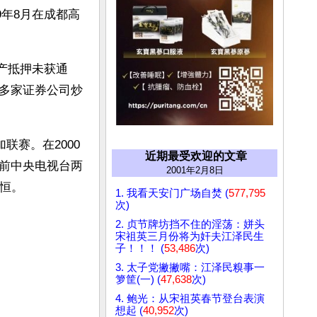
9年8月在成都高
资产抵押未获通
多家证券公司炒
联赛。在2000
近期最受欢迎的文章
前中央电视台两
2001年2月8日
恒。
1. 我看天安门广场自焚 (
577,795
次)
2. 贞节牌坊挡不住的淫荡：姘头
宋祖英三月份将为奸夫江泽民生
子！！！ (
53,486
次)
3. 太子党撇撇嘴：江泽民糗事一
箩筐(一) (
47,638
次)
4. 鲍光：从宋祖英春节登台表演
想起 (
40,952
次)