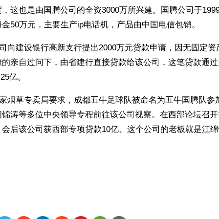
，这也是由国腾公司的全资3000万所兴建。国腾公司于199
金50万元，主要生产ip电话机，产品由中国电信包销。 
该公司向建设银行高新支行提出2000万元贷款申请，因无固定
康的亲自过问下，由省建行直接贷款给该公司，这笔贷款通过
25亿。
应国家烟草专卖局要求，成都五牛足球队被命名为五牛国腾队参加
胡锦涛等多位中央领导专程前往该公司视察。在西部论坛召开
，会后该公司获西部专项贷款10亿。这个公司的老板就是江绵
ww.renminbao.com/rmb/articles/2001/2/9/11573.html