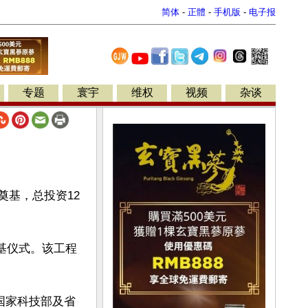
简体
-
正體
-
手机版
-
电子报
专题
寰宇
维权
视频
杂谈
奠基，总投资12
奠基仪式。该工程
国家科技部及省