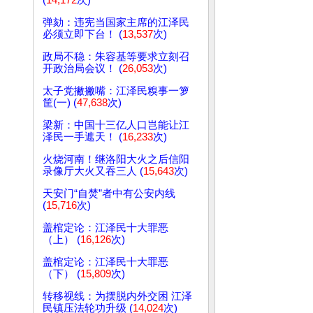
(
14,172
次)
弹劾：违宪当国家主席的江泽民
必须立即下台！ (
13,537
次)
政局不稳：朱容基等要求立刻召
开政治局会议！ (
26,053
次)
太子党撇撇嘴：江泽民糗事一箩
筐(一) (
47,638
次)
梁新：中国十三亿人口岂能让江
泽民一手遮天！ (
16,233
次)
火烧河南！继洛阳大火之后信阳
录像厅大火又吞三人 (
15,643
次)
天安门“自焚”者中有公安内线
(
15,716
次)
盖棺定论：江泽民十大罪恶
（上） (
16,126
次)
盖棺定论：江泽民十大罪恶
（下） (
15,809
次)
转移视线：为摆脱内外交困 江泽
民镇压法轮功升级 (
14,024
次)