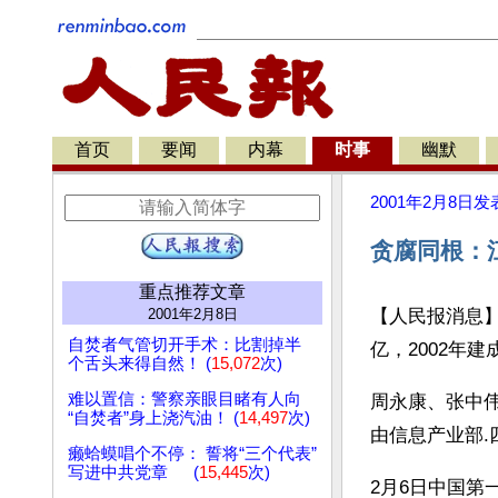
首页
要闻
内幕
时事
幽默
2001年2月8日
发
贪腐同根：
重点推荐文章
2001年2月8日
【人民报消息】
自焚者气管切开手术：比割掉半
亿，2002年
个舌头来得自然！ (
15,072
次)
难以置信：警察亲眼目睹有人向
周永康、张中伟
“自焚者”身上浇汽油！ (
14,497
次)
由信息产业部
癞蛤蟆唱个不停： 誓将“三个代表”
写进中共党章 (
15,445
次)
2月6日中国第