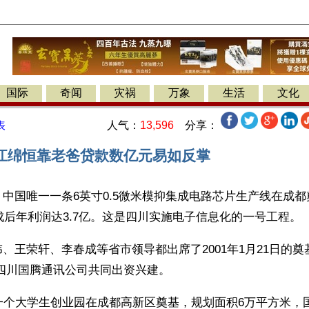
国际
奇闻
灾祸
万象
生活
文化
人气：
13,596
分享：
表
江绵恒靠老爸贷款数亿元易如反掌
中国唯一一条6英寸0.5微米模抑集成电路芯片生产线在成都
建成后年利润达3.7亿。这是四川实施电子信息化的一号工程。
、王荣轩、李春成等省市领导都出席了2001年1月21日的
.四川国腾通讯公司共同出资兴建。
一个大学生创业园在成都高新区奠基，规划面积6万平方米，