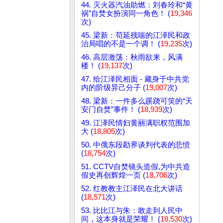
44. 灭火器汽油助燃：刘春玲和“黄
祸”自焚女扮演同一角色！ (
19,346
次)
45. 梁新：苟延残喘的江泽民和政
治局唱的不是一个调！ (
19,235
次)
46. 高层激荡：秋雨欲来，风满
楼！ (
19,137
次)
47. 给江泽民相面 - 藏身于中共党
内的阶级异己分子 (
19,007
次)
48. 梁新：一件多么蹊跷可笑的“天
安门自焚”事件！ (
18,939
次)
49. 江泽民情妇黄丽满职权范围加
大 (
18,805
次)
50. 中俄东段勘界谈判代表的悲愤
(
18,754
次)
51. CCTV自焚镜头造假,为中共造
假史再创辉煌一页 (
18,706
次)
52. 红教教主江泽民在北大讲话
(
18,571
次)
53. 比比江与朱：敢走到人民中
间，这本身就是荣耀！ (
18,530
次)