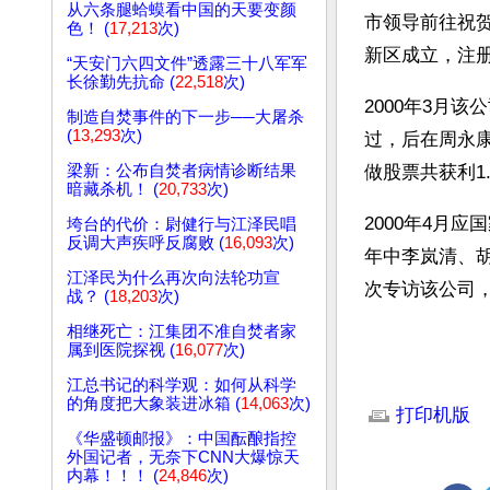
从六条腿蛤蟆看中国的天要变颜
市领导前往祝贺
色！ (
17,213
次)
新区成立，注册
“天安门六四文件”透露三十八军军
长徐勤先抗命 (
22,518
次)
2000年3月
制造自焚事件的下一步──大屠杀
(
13,293
次)
过，后在周永
梁新：公布自焚者病情诊断结果
做股票共获利1.
暗藏杀机！ (
20,733
次)
2000年4月
垮台的代价：尉健行与江泽民唱
反调大声疾呼反腐败 (
16,093
次)
年中李岚清、
江泽民为什么再次向法轮功宣
次专访该公司
战？ (
18,203
次)
相继死亡：江集团不准自焚者家
属到医院探视 (
16,077
次)
江总书记的科学观：如何从科学
文章网址: http://w
的角度把大象装进冰箱 (
14,063
次)
打印机版
《华盛顿邮报》：中国酝酿指控
外国记者，无奈下CNN大爆惊天
内幕！！！ (
24,846
次)