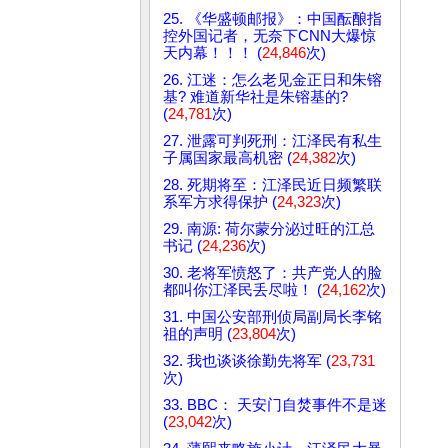
25. 《华盛顿邮报》：中国酝酿指
控外国记者，无奈下CNN大爆惊
天内幕！！！ (
24,846
次)
26. 江迷：怎么老见金正日和朱镕
基? 难道新华社是朱镕基的?
(
24,781
次)
27. 泄露可判死刑：江泽民有私生
子属国家最高机密 (
24,382
次)
28. 死期将至：江泽民近日频繁联
系军方求得保护 (
24,323
次)
29. 南源: 荷尔蒙分泌过旺的江总
书记 (
24,236
次)
30. 老将军愤怒了：共产党人的脸
都叫你江泽民丢尽啦！ (
24,162
次)
31. 中国公安部刑侦局副局长李铭
祖的声明 (
23,804
次)
32. 我也谈谈徐勤先将军 (
23,731
次)
33. BBC： 天安门自焚事件不是迷
(
23,042
次)