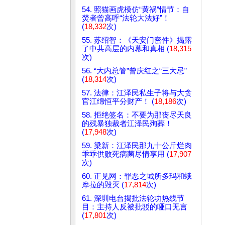
54. 照猫画虎模仿“黄祸”情节：自
焚者曾高呼“法轮大法好”！
(
18,332
次)
55. 苏绍智：《天安门密件》揭露
了中共高层的内幕和真相 (
18,315
次)
56. “大内总管”曾庆红之“三大忌”
(
18,314
次)
57. 法律：江泽民私生子将与大贪
官江绵恒平分财产！ (
18,186
次)
58. 拒绝签名：不要为那丧尽天良
的残暴独裁者江泽民殉葬！
(
17,948
次)
59. 梁新：江泽民那九十公斤烂肉
乖乖供败死病菌尽情享用 (
17,907
次)
60. 正见网：罪恶之城所多玛和蛾
摩拉的毁灭 (
17,814
次)
61. 深圳电台揭批法轮功热线节
目：主持人反被批驳的哑口无言
(
17,801
次)