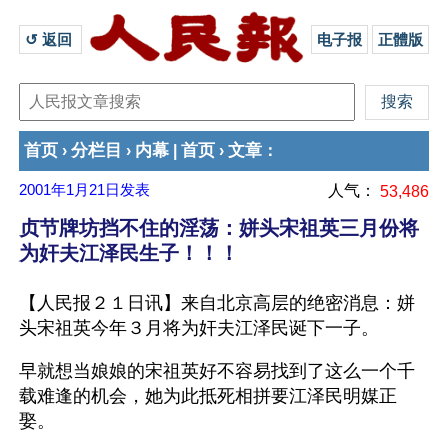
↺ 返回 
电子报
正體版
首页
分栏目
内幕
首页
文章
›
›
|
›
：
2001年1月21日
发表
人气：
53,486
贞节牌坊挡不住的淫荡：姘头宋祖英三月份将
为奸夫江泽民生子！！！
【人民报２１日讯】来自北京高层的绝密消息：姘
头宋祖英今年３月将为奸夫江泽民诞下一子。
早就想当娘娘的宋祖英好不容易找到了这么一个千
载难逢的机会，她为此抵死相拼要江泽民明媒正
娶。