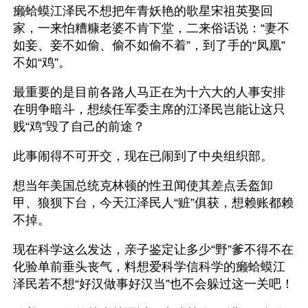
癞蛤蟆江泽民不想把年青妖艳的歌星宋祖英娶回
家，一来怕糟糠老婆不肯下堂，二来俗话说：“妻不
如妾、妾不如偷、偷不如偷不着”，到了手的“凤凰”
不如“鸡”。
最重要的是目前各路人马正在为十六大的人事安排
在明争暗斗，想续任军委主席的江泽民岂能让这只
贱“鸡”毁了自己的前途？
此事闹得不可开交，现在已闹到了中央组织部。
想当年美国总统克林顿的性丑闻使其差点丢盔卸
甲、狼狈下台，今天江泽民人“赃”俱获，想赖账都赖
不掉。
现在科学这么发达，亲子鉴定让多少“野”爹不得不在
化验单前垂头丧气，料想爱科学信科学的癞蛤蟆江
泽民若不想“好汉做事好汉当”也不会躲过这一关吧！