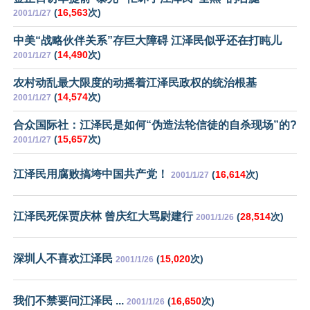
(
16,563
次)
2001/1/27
中美“战略伙伴关系”存巨大障碍 江泽民似乎还在打盹儿
(
14,490
次)
2001/1/27
农村动乱最大限度的动摇着江泽民政权的统治根基
(
14,574
次)
2001/1/27
合众国际社：江泽民是如何“伪造法轮信徒的自杀现场”的?
(
15,657
次)
2001/1/27
江泽民用腐败搞垮中国共产党！
(
16,614
次)
2001/1/27
江泽民死保贾庆林 曾庆红大骂尉建行
(
28,514
次)
2001/1/26
深圳人不喜欢江泽民
(
15,020
次)
2001/1/26
我们不禁要问江泽民 ...
(
16,650
次)
2001/1/26