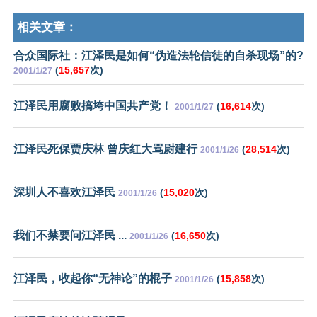
相关文章：
合众国际社：江泽民是如何“伪造法轮信徒的自杀现场”的?
(
15,657
次)
2001/1/27
江泽民用腐败搞垮中国共产党！
(
16,614
次)
2001/1/27
江泽民死保贾庆林 曾庆红大骂尉建行
(
28,514
次)
2001/1/26
深圳人不喜欢江泽民
(
15,020
次)
2001/1/26
我们不禁要问江泽民 ...
(
16,650
次)
2001/1/26
江泽民，收起你“无神论”的棍子
(
15,858
次)
2001/1/26