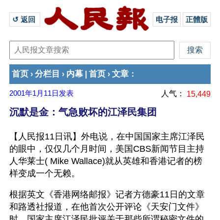
↺ 返回 
电子报
正體版
首页
分栏目
内幕
首页
文章
›
›
|
›
：
2001年1月11日
发表
人气：
15,449
沉默是金：气急败坏的江泽民集团
【人民报11日讯】外电说，在中国国家主席江泽民
的眼中，仅仅几个月时间，美国CBS新闻节目主持
人华莱士( Mike Wallace)就从英雄和香港记者的榜
样变成一个无赖。 
根据英文《香港网络邮报》记者方德豪11日的文章
和路透社报道，在他首次公开评论《天安门文件》
时，国家主席江泽民批评关于那些所谓秘密文件的