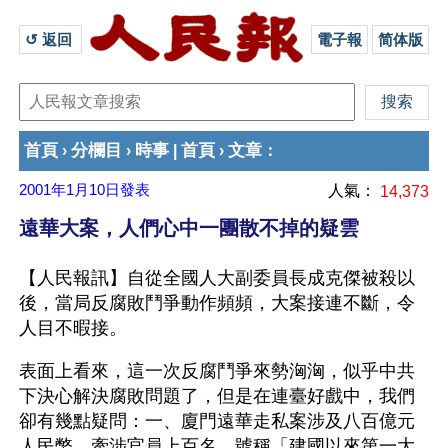
↺ 返回 
電子報
简体版
首頁
分欄目
時事
首頁
文章
›
›
|
›
：
2001年1月10日
發表
人氣：
14,373
遠華大案，人們心中一團散不掉的疑雲
【人民報訊】自從全國人大副委員長成克傑被殺以
後，當局反腐敗鬥爭動作頻頻，大案接連不斷，令
人目不暇接。
表面上看來，這一次反腐鬥爭來勢洶洶，似乎中共
下決心解決腐敗問題了，但是在連臺好戲中，我們
卻有幾點疑問：一、廈門遠華走私案涉及八百億元
人民幣，牽涉官員上百名，號稱「建國以來第一大