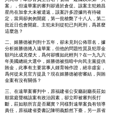
案」，但遠華案的審判卻過於倉促。該案主犯賴昌
星尚在加拿大未被遣返，該案許多證據尚有待確
定，當局卻匆匆開庭，第一批槍斃了十八人，第二
批近日也會開庭。主犯未到從犯已判死刑，爲甚麼
這麼急？
二、姬勝德被判刑十五年，卻未見到公佈罪名，據
分析姬勝德捲入遠華案，但他的問題性質及犯罪金
額均比成克傑大，爲何卻獲如此輕判？在一九九六
年美國總統大選中，姬勝德被指暗中向民主黨提供
賄金，此事有主要當事人鍾育翰作證，絕非虛妄，
爲何從未見官方提及？現在姬勝德祕密審結，與賄
金案有沒有關係？
三、在遠華案審判中，原福建省公安廳副廳長莊如
順當庭聲稱該案有政治因素，卻立即被審判長打
斷，莊如順所言是否屬實？同樣對遠華案負有領導
責任，原福建省委書記陳明義黯然下臺，另一原省