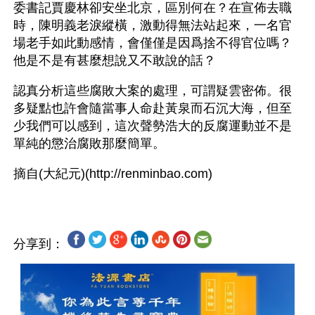
委書記賈慶林卻安坐北京，區別何在？在宣佈去職
時，陳明義老淚縱橫，激動得無法站起來，一名官
場老手如此動感情，會僅僅是因爲捨不得官位嗎？
他是不是有甚麼想說又不敢說的話？
認真分析這些腐敗大案的處理，可謂疑雲密佈。很
多疑點也許會隨當事人命赴黃泉而石沉大海，但至
少我們可以感到，這次聲勢浩大的反腐運動並不是
單純的懲治腐敗那麼簡單。
分享到：