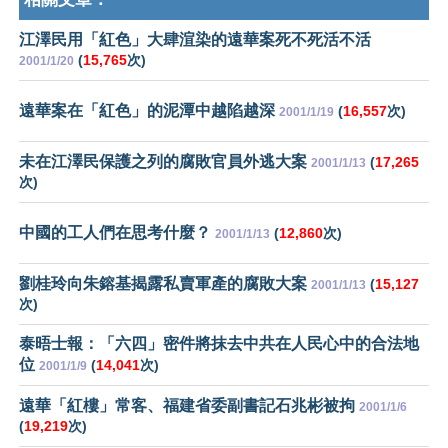
江澤民用「紅色」大肆渲染的遠華案死不死活不活
(
15,765
次)
2001/1/20
遠華案在「紅色」的泥潭中越陷越深
(
16,557
次)
2001/1/19
未在江澤民保護之列的腐敗官員外逃大案
(
17,265
2001/1/13
次)
中國的工人們在思考什麼？
(
12,860
次)
2001/1/13
劉桂玲向朱鎔基揭露私賣軍產的腐敗大案
(
15,127
2001/1/13
次)
泰晤士報：「六四」密件將抹去中共在人民心中的合法地
位
(
14,041
次)
2001/1/9
遠華「紅樓」常客、福建省委副書記石兆彬被拘
2001/1/6
(
19,219
次)