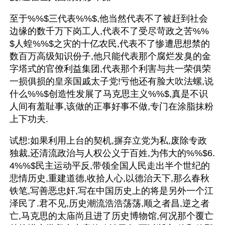
至于%%$三代表%%$,他当然代表不了被赶到社会
边缘的数千万下岗工人,代表不了受尽苛政之苦%%
$人蝗%%$之灾的十亿农民,代表不了惨遭思想禁的
数百万高级知识份子,他只能代表那个腐烂发臭的金
字塔式的官僚利益集团,代表那个利害与共一荣俱荣
一损俱损的皇亲国戚太子党!亏他还有脸大吹法螺,说
什么%%$创造性发展了马克思主义%%$,真是不识
人间有羞耻事,该做的正事好事不做,专门在涂脂抹粉
上下功夫.
试想:如果利用上台的契机,摒弃立党为私,废除专政
独裁,还清流政治与人权公义于百姓,为伟大的%%$6.
4%%$民主运动平反,带领全国人民走出半个世纪的
悲情历史,重建道德,收拾人心,以德治天下,那么春秋
铁笔,写善恶忠奸,写在中国历史上的将是另外一个江
泽民了.君不见,历史潮流浩浩荡荡,顺之者昌,逆之者
亡,马克思的太庙尚且进了历史博物馆,何况那个覆亡