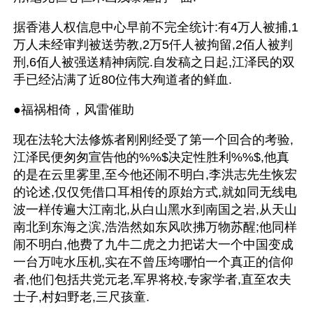
据香港人权信息中心早前不完全统计:有4万人被捕,1
万人未经审判被送劳教,2万5仟人被拘留,2佰人被判
刑,6佰人被强送精神病院.自发稿之日起,江泽民的双
手已经沾满了近80位伟大殉道者的鲜血.
●福祸相倚，风雷催助
现在法轮大法修炼者刚刚经受了第一个回合的考验,
江泽民便匆匆宣告他的%%$决定性胜利%%$,他真
的是在云里雾里,至今他还闹不明白,李洪志先生恢宏
的论述,仅仅凭借口耳相传的原始方式,就如同无线电
波一样传遍大江南北,从白山黑水到南国之岩,从天山
南北到东海之滨,浩浩然如东风吹拂万物苏醒;他同样
闹不明白,他费了九牛二虎之力把诺大一个中国变成
一台万吨水压机,实在不曾压垮哪怕一个真正的信仰
者,他们包括共党元老,军界将校,专家学者,直至农夫
士子,村妇野老,三尺孩童.