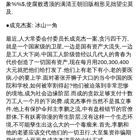
象%%$,使腐败透顶的满清王朝旧版相形见拙望尘莫
及.
●成克杰案: 冰山一角
最近,人大常委会付委员长成克杰一案,贪污四千万,
就是一个国家级的卫星,一边是国有资产大流失,一边
是工人大下岗.中国工人阶级曾经以几代人的青春为
代价创造了一切国有资产,现在每月用200,300,400
大元就把他们给打发了.他们上有老下有小,老的要医
病,小的要上学.面对著张开狮子大口的当今中国的医
院和学校,如何被宰割得起?他们被迫落到非常悲惨
的境地,成为社会边缘阶层.而成的贪款足够支付十数
万工人一个月的下岗费.成克杰事件当然不是孤立事
件,他上有保护伞邦主李鹏之流,中有盘根错节的官僚
群体,下有妖雾弥漫的寄生阶层,没有这样一个生态环
境,不可能孳生出这么大的一个毒瘤来.首先,李鹏和
他的老婆应该交代他们的一切丑行,大至集资诈骗期