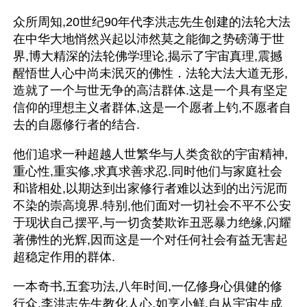
众所周知,20世纪90年代李洪志先生创建的法轮大法
在中华大地悄然兴起以沛然莫之能御之势磅薄于世
界,博大精深的法轮佛学理论,揭示了宇宙真理,震撼
醒悟世人心中尚未泯灭的佛性．法轮大法大道无形,
造就了一个与世无争的高洁群体.这是一个具有坚定
信仰的理想主义者群体,这是一个愿者上钓,不愿者自
去的自愿修行者的结合.
他们追求一种超越人世繁华与人类贪欲的宇宙精神,
重心性,重实修,求真求善求忍.同时他们与家庭社会
和谐相处,以期达到出家修行者难以达到的出污泥而
不染的崇高境界.特别,他们面对一切社会不平不公安
于现状自己摆平,与一切贪婪欺诈丑恶暴力绝缘,闪耀
著佛性的光辉,因而这是一个对任何社会有益无害起
超稳定作用的群体.
一本奇书,五套功法,八年时间,一亿修身心俱健的修
行众.李洪志先生教化人心,如烹小鲜.自从宇宙生成