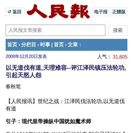
↺ 返回 
电子报
正體版
首页
分栏目
时事
首页
文章
›
›
|
›
：
2000年12月20日
发表
人气：
31,605
以无道伐有道,天理难容--评江泽民镇压法轮功,
引起天怒人怨
春秋笔
【人民报讯】世纪之战：江泽民伐法轮功,以无道伐
有道
引子：现代皇帝操纵中国犹如魔术师