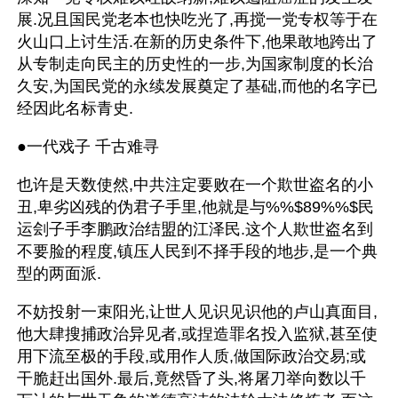
展.况且国民党老本也快吃光了,再搅一党专权等于在
火山口上讨生活.在新的历史条件下,他果敢地跨出了
从专制走向民主的历史性的一步,为国家制度的长治
久安,为国民党的永续发展奠定了基础,而他的名字已
经因此名标青史.
●一代戏子 千古难寻
也许是天数使然,中共注定要败在一个欺世盗名的小
丑,卑劣凶残的伪君子手里,他就是与%%$89%%$民
运刽子手李鹏政治结盟的江泽民.这个人欺世盗名到
不要脸的程度,镇压人民到不择手段的地步,是一个典
型的两面派.
不妨投射一束阳光,让世人见识见识他的卢山真面目,
他大肆搜捕政治异见者,或捏造罪名投入监狱,甚至使
用下流至极的手段,或用作人质,做国际政治交易;或
干脆赶出国外.最后,竟然昏了头,将屠刀举向数以千