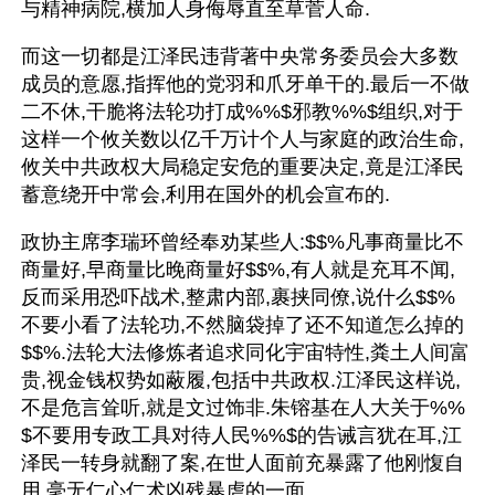
与精神病院,横加人身侮辱直至草菅人命.
而这一切都是江泽民违背著中央常务委员会大多数
成员的意愿,指挥他的党羽和爪牙单干的.最后一不做
二不休,干脆将法轮功打成%%$邪教%%$组织,对于
这样一个攸关数以亿千万计个人与家庭的政治生命,
攸关中共政权大局稳定安危的重要决定,竟是江泽民
蓄意绕开中常会,利用在国外的机会宣布的.
政协主席李瑞环曾经奉劝某些人:$$%凡事商量比不
商量好,早商量比晚商量好$$%,有人就是充耳不闻,
反而采用恐吓战术,整肃内部,裹挟同僚,说什么$$%
不要小看了法轮功,不然脑袋掉了还不知道怎么掉的
$$%.法轮大法修炼者追求同化宇宙特性,粪土人间富
贵,视金钱权势如蔽履,包括中共政权.江泽民这样说,
不是危言耸听,就是文过饰非.朱镕基在人大关于%%
$不要用专政工具对待人民%%$的告诫言犹在耳,江
泽民一转身就翻了案,在世人面前充暴露了他刚愎自
用,毫无仁心仁术凶残暴虐的一面.