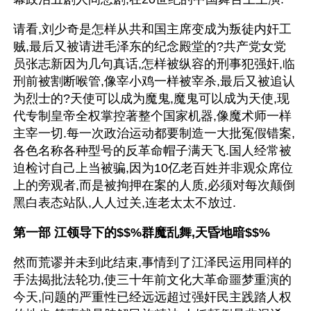
请看,刘少奇是怎样从共和国主席变成为叛徒内奸工
贼,最后又被请进毛泽东的纪念殿堂的?共产党女党
员张志新因为几句真话,怎样被纵容的刑事犯强奸,临
刑前被割断喉管,像宰小鸡一样被宰杀,最后又被追认
为烈士的?天使可以成为魔鬼,魔鬼可以成为天使,现
代专制皇帝全权掌控著整个国家机器,像魔术师一样
主宰一切.每一次政治运动都要制造一大批冤假错案,
各色名称各种型号的反革命帽子满天飞.国人经常被
迫检讨自己上当被骗,因为10亿老百姓并非观众席位
上的旁观者,而是被拘押在案的人质,必须对每次颠倒
黑白表态站队,人人过关,连老太太不放过.
第一部 江领导下的$$%群魔乱舞,天昏地暗$$%
然而荒谬并未到此结束,事情到了江泽民运用同样的
手法揭批法轮功,使三十年前文化大革命噩梦重演的
今天,问题的严重性已经远远超过强奸民主践踏人权