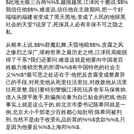
$此地无银三百两%%$,越描越黑.江泽民干脆说:$$%
我信任他$$%.难道说,信任他在主政期间,把一个好
端端的福建省变成了黑天黑地,变成了人民的地狱黑
社会的天堂?说穿了,死保其人必有非保不可之隐之
私.
从根本上说,$$%群魔乱舞,天昏地暗$$%,贪腐之风
之惨烈之深广,堪称世界之最历史之绝,江泽民焉能脱
得了干系?我们还要问:难道这就是他要向中国老百
姓极力推销兜售的所谓%%$有中国特色的社会主
义%%$?最可恶之处还在于:他把反贪腐变成整肃异
己的手段,对死党他从死里往活里拉,对政敌他从活里
往死里整,我们要特别警惕江泽民玩弄舍车马保将帅,
借人头摆平敌手,欺骗舆论兼为自己贴金的把戏.他在
事实上就是这么干的,前北京市委书记陈希同就是一
例,北京大小干部老少百姓都心知肚明:陈希同被判
刑,当然不是由于收受礼品折算的%%$贪款%%$,只
是因为他要反%%$上海邦%%$.