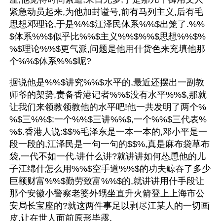
紧急动员起来,为他加封谥号,前有马列主义,后有毛
思想邓理论,于是%%$江泽民体系%%$出笼了.%%
$体系%%$似乎比%%$主义%%$%%$思想%%$%
%$理论%%$更气派,问题是他用什货色来充填他那
个%%$体系%%$呢?
据说他是%%$讲究%%$水平的,最近还摆出一副教
师爷的架势,责备香港记者%%$没有水平%%$,那就
让我们来领教领教他的水平吧!他一共发明了两个%
%$三%%$:一个%%$三讲%%$,一个%%$三代表%
%$.香港人说:$$%毛泽东是一本一本的,邓小平是一
段一段的,江泽民是一句一句的$$%,真是麻布袋草布
袋,一代不如一代.讲什么讲?就讲讲如何怂恿他的儿
子江绵什怎么用%%$空手道%%$的功夫鲸吞了多少
巨额财富%%$勤劳致富%%$的,就讲讲用什手段让
那个安徽小警察老婆外甥坐直升火箭登上上海市公
安局长宝座的?就这两件事足以剥尽江某人的一切画
皮,让在世人面前原形毕露.