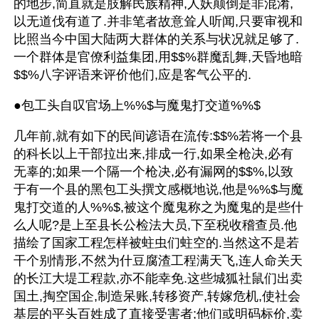
的地步,简直就是肢解民族精神,人妖颠倒是非混淆,
以无道伐有道了.并非笔者故意耸人听闻,只要审视和
比照当今中国大陆两大群体的关系与状况就足够了.
一个群体是官僚利益集团,用$$%群魔乱舞,天昏地暗
$$%八字评语来评价他们,应是客气公平的.
●包工头自叹官场上%%$与魔鬼打交道%%$
几年前,就有如下的民间谚语在流传:$$%若将一个县
的科长以上干部拉出来,排成一行,如果全枪决,必有
无辜的;如果一个隔一个枪决,必有漏网的$$%,以致
于有一个县的黑包工头撰文感概地说,他是%%$与魔
鬼打交道的人%%$,被这个魔鬼称之为魔鬼的是些什
么人呢?是上至县长公检法大员,下至税收稽查员.他
描绘了国家工程怎样被蛀虫们蛀空的.当然这不是若
干个别情形,不然为什豆腐渣工程满天飞,连人命关天
的长江大堤工程款,亦不能幸免.这些城狐社鼠们出卖
国土,掏空国企,制造呆账,转移资产,转嫁危机,使社会
基层的平头百姓成了直接受害者;他们或明码标价,卖