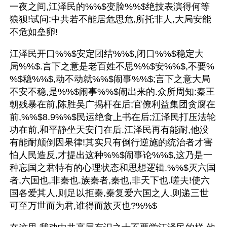
一夜之间,江泽民的%%$变脸%%$绝技表演得何等
狼狈!试问:中共若不能居危思危,所托非人,大局安能
不危如垒卵!
江泽民开口%%$安定团结%%$,闭口%%$稳定大
局%%$.言下之意是老百姓不思%%$安%%$,不要%
%$稳%%$,动不动就%%$闹事%%$;言下之意大局
不安不稳,是%%$闹事%%$闹出来的.众所周知:秦王
朝残暴在前,陈胜吴广揭杆在后;官僚利益集团贪腐在
前,%%$8.9%%$民运绝食上书在后;江泽民打压法轮
功在前,和平静坐天安门在后.江泽民再有能耐,他没
有能耐颠倒因果律!其实只有倒行逆施的统治者才害
怕人民造反,才提出这种%%$闹事论%%$,这乃是一
种忘国之君特有的心理状态和思想逻辑.%%$灭六国
者,六国也,非秦也.族秦者,秦也,非天下也.嗟夫!使六
国各爱其人,则足以拒秦,秦复爱六国之人,则递三世
可至万世而为君,谁得而族灭也?%%$