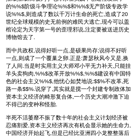
的%%$阶级斗争理论%%$和%%$无产阶级专政学
说%%$,则造成了数以千万计生命的死亡,造成了20
世纪全球规模的史无前例的难民大逃亡,现今可以盖
棺论定为天字第一号的歪理邪说,注定要被送进历史
博物馆去了.
而中共政权,说得好听一点,是硕果尚存;说得不好听
一点,则成了一个覆巢之卵.正是:萧瑟秋风今又是,换
了人间.当是时实用主义大师邓小平无力补天,只能挂
羊头卖狗肉,%%$改革开放%%$,%%$建设有中国特
色的社会主义%%$,他忧心如焚地说:$$%不改革,死
路一条$$%.说穿了,其实就是搅一个封建专制政体加
资本主义经济的畸形复合体,一个历史大潮冲激下迫
不得已的变种和怪胎.
半死不活萎靡不振了数十年的社会主义计划经济被
忍痛割爱,资本主义经济再次有机会显示她的生命力,
中国经济开始起飞,但是已经比亚洲四小龙整整落后