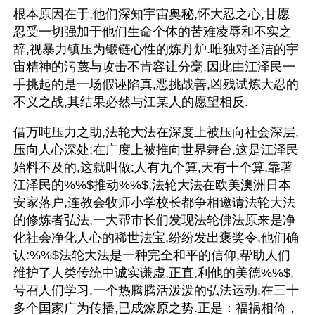
根本原因在于,他们深知宇宙奥秘,怀大忍之心,甘愿
忍受一切强加于他们生命个体的苦难凌辱和不实之
辞,视暴力镇压为锻链心性的炼丹炉.唯独对圣洁的宇
宙精神的污蔑与攻击不肯容让分毫.因此由江泽民一
手挑起的是一场假诬陷真,恶挑战善,凶残试炼大忍的
不义之战,其结果必然与江某人的愿望相反.
借万吨压力之助,法轮大法在深度上被压向社会深层,
压向人心深处;在广度上被推向世界舞台,这是江泽民
始料不及的,这就叫做:人有九个算,天有十个算.靠著
江泽民的%%$推动%%$,法轮大法在欧美澳洲日本
安家落户,连教会牧师小学校长都争相邀请法轮大法
的修炼者弘法,一大帮市长们发现法轮佛法原来是净
化社会净化人心的稀世法宝,纷纷发出褒奖令,他们确
认:%%$法轮大法是一种完全和平的信仰,帮助人们
维护了人类传统中诚实谦虚,正直,利他的美德%%$,
号召人们学习.一个热腾腾活泼泼的弘法运动,在三十
多个国家广为传播,已成燎原之势.正是：福祸相倚，