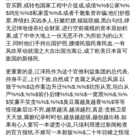
官买爵,或转包国家工程中介提成,或借%%$公家%%
$鸡生%%$私家蛋%%$,或者干脆集资诈骗;他们炒股
票,养情妇,买凶杀人,狂赌烂嫖,猫鼠联姻,黑白勾结,肆
无忌惮地侵吞社会财富,进行空前规模的资本原始积
累,成了中华大地上一伙无恶不作,为所欲为的山大
王.同时他们手持出国护照,腰缠民脂民膏民血,一有
风吹草动就溜之大吉出国当寓公,成了欧美日本富可
敌国的新移民.
更重要的是,江泽民作为这个官僚利益集团的总代表,
持身不正,上行下效,自然成了贪腐之风的总风源.以
致于%%$边作案边升迁%%$,%%$抗拒从宽,坦白从
严%%$,%%$前仆后继%%$,%%$一窝黑%%$,%%
$笑廉不笑贪%%$,%%$臭豆腐越臭越香%%$等等
怪现象层出不穷,越禁越演,越演越烈.真是:贪贿卫星
天天放,腐败纪录时时创,越放越超级,越创越出格.如
果有心人要写一本谴责小说,只须利用透过新闻检查
的官方报纸,不难写一本新版%%$二十年目睹之怪现