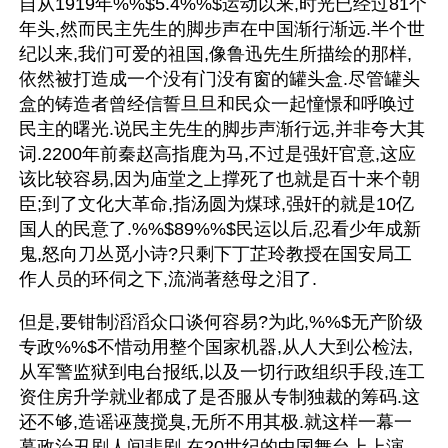
自从1919年%%$5.4%%$运动以来,时光已经过81个
年头,然而民主先生的脚步声在中国渐行渐远.半个世
纪以来,我们可爱的祖国,像鲁迅先生所描绘的那样,
依然被打造成一个没有门没有窗的罐头盒.尽管罐头
盒的铸造者曾经信誓旦旦和民众一起憧憬和呼唤过
民主的曙光.说民主先生的脚步声渐行远,并非夸大其
词.2200年前秦赵高指鹿为马,不过是强奸官意,这应
该比较容易,因为庙堂之上撑死了也就是百十来个朝
臣;到了文化大革命,指汤圆为煤球,强奸的就是10亿
国人的民意了.%%$89%%$民运以后,忍看少年成新
鬼,怒向刀丛觅小诗?只剩下丁芷玲教授在国安局工
作人员的环伺之下,流淌著慈母之泪了.
但是,要钳制滔滔众口谈何容易?为此,%%$无产阶级
专政%%$不惜动用整个国家机器,从人大到公检法,
从军警监狱到电台报纸,以及一切行政组织手段,连工
资住房升学就业都成了是否服从专制独裁的筹码.这
还不够,造谣诬蔑搅臭,无所不用其极.就这样一幕一
幕政治丑剧人间悲剧,在20世纪的中国舞台上上演.