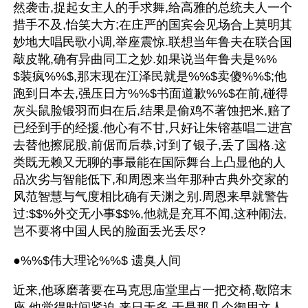
然袭击,捉起女主人的手求舞,给高雅的总统夫人一个
措手不及,怡笑大方;在庄严的国宾会见场合上莫明其
妙地大唱民歌小调,举座震惊.联想当年鲁夫在联合国
敲皮靴,确有异曲同工之妙.如果说当年鲁夫是%%
$装疯%%$,那末现在江泽民就是%%$卖傻%%$;他
跑到日本去,强压日方%%$书面道歉%%$在前,碰得
灰头鼠脸锻羽而归在后,结果是偷鸡不著蚀把米,赔了
已经到手的经援.他心有不甘,只好让朱镕基唱二进宫
去替他擦屁股,前倨而后恭,讨到了银子,丢了国格.这
类既无赖又无聊的事最能在国际舞台上凸显他的人
品次劣与智能低下,和周恩来当年那种古典外交家的
风范智慧与气度相比确有天渊之别.周恩来早就警告
过:$$%外交无小事$$%,他就是充耳不闻,这种闹法,
岂不要将中国人民的脸面丢光丢尽?
●%%$伟大理论%%$ 遗臭人间
近来,他琢磨著要在马克思庙堂里占一把交椅,敬陪末
座,他觉得时间紧迫,来日无多,于是那几个御用文人