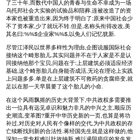
了三十年,而数代中国人的青春与生命不幸成为一场
乌托邦社会大实验的试验品和陪葬.连被改造了的资
本家也被重造出来,因为终于明白了:原来中国社会少
不了资本家,少了就玩不转.但是,名称头衔得改改,美
其名曰:%%$企业家%%$,以免人们记忆犹新.
尽管江泽民以世界多样性为理由,企图说服国际社会
接纳这个畸形胎儿.其实问题并不在于人家是不是认
同接纳他那个宝贝,问题在于:上层建筑必须适应经济
基础,这个畸形胎儿自身能否成活,无论在理论上实践
上问题多多.单是在上层建筑不可救药的贪腐癌变,就
足以在那一天早晨要了这个胎儿的小命.
在这个风雨飘摇的历史大背景下,中共政权多需要推
出一位具有远见卓识和魅力非凡的中兴之主,顺应历
史潮流,变革图?重开中华历史新的一页,也算是将功
补过,对历史对人民有个像样的交代,为中共政权的存
亡续断找到新的合法性.蒋经国先生就是这样做的,他
深知一党专权难以吐故纳新,难以遏阻癌症的发生发