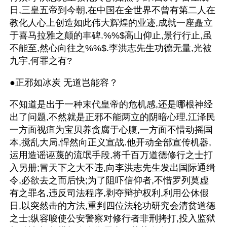
日,三皇五帝到今朝,在中国在全世界不曾有第二人在
教化人心上创造如此伟大辉煌的业迹,成就一座矗立
于喜马拉雅之颠的丰碑.%%$高山仰止,景行行止,虽
不能至,然心向往之%%$.李洪志先生功德无量,光被
九宇,何罪之有?
●正邪如冰炭 无道岂能容？
不知道是出于一种末代皇帝的危机感,还是哪根神经
出了问题,不然就是正邪不能两立的阴暗心理,江泽民
一方面视疽为宝贝养贪腐于心腹,一方面不惜动摇国
本,搅乱大局,悍然向正义宣战.他开动全部宣传机器,
运用造谣诬蔑的流氓手段,将千百万道德修行之士打
入另册;冒天下之大不违,向李洪志先生发出国际通缉
令,必欲去之而后快;为了阻吓信仰者,不惜罗列莫虚
有之罪名,违反司法程序,剥夺辩护权利,利用公休假
日,以突然击的方法,重判四位法轮功研究会清贫道德
之士;纵容唆使公安警察对修行者非刑拷打,投入监狱