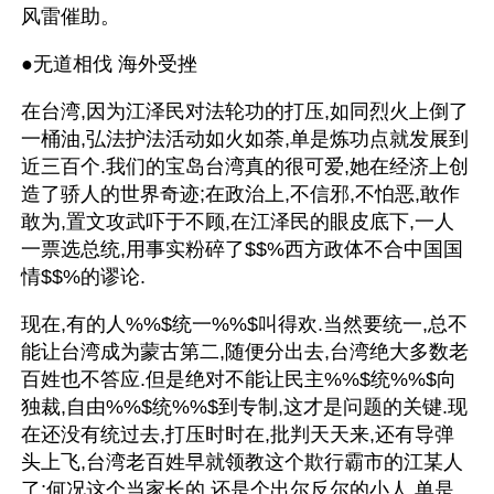
风雷催助。
●无道相伐 海外受挫
在台湾,因为江泽民对法轮功的打压,如同烈火上倒了
一桶油,弘法护法活动如火如荼,单是炼功点就发展到
近三百个.我们的宝岛台湾真的很可爱,她在经济上创
造了骄人的世界奇迹;在政治上,不信邪,不怕恶,敢作
敢为,置文攻武吓于不顾,在江泽民的眼皮底下,一人
一票选总统,用事实粉碎了$$%西方政体不合中国国
情$$%的谬论.
现在,有的人%%$统一%%$叫得欢.当然要统一,总不
能让台湾成为蒙古第二,随便分出去,台湾绝大多数老
百姓也不答应.但是绝对不能让民主%%$统%%$向
独裁,自由%%$统%%$到专制,这才是问题的关键.现
在还没有统过去,打压时时在,批判天天来,还有导弹
头上飞,台湾老百姓早就领教这个欺行霸市的江某人
了;何况这个当家长的,还是个出尔反尔的小人,单是