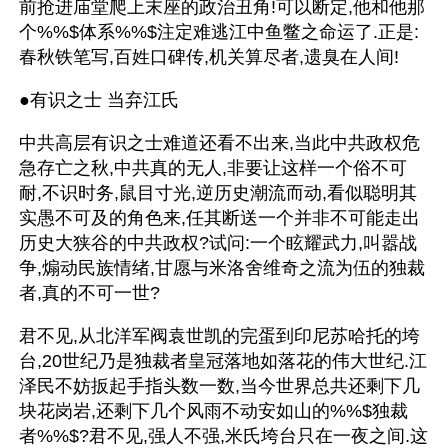
前抢进庙堂爬上末座的政治丑角!可以断定,他和他那
个%%$体系%%$注定难逃江中鱼鳖之命运了.正是:
春秋铁笔写,百姓口碑传,机关算尽者,遗臭在人间!
●有识之士 当弃江氏
中共高层有识之士难道还看不出来,当此中共政权危
急存亡之秋,中共真的无人,非要让这样一个俗不可
耐,不识时务,鼠目寸光,逆历史潮流而动,看似聪明其
实愚不可及的角色来,任其断送一个并非不可能走出
历史大狭谷的中共政权?试问:一个眩耀武力,叫嚣战
争,煽动民族情绪,甘愿与米洛舍维奇之流为伍的独裁
者,真的不可一世?
君不见,从北洋军阀袁世凯的完蛋到印尼苏哈托的垮
台,20世纪乃是独裁者皇冠落地如落花的伟大世纪.江
泽民不妨扳起手指头数一数,当今世界总共还剩下几
块花岗岩,还剩下几个风雨不动安如山的%%$独裁
者%%$?君不见,强人不强,米氏垮台只在一夜之间.这