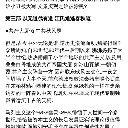
治小丑被大写,文景贞观之治被涂黑?
第三部 以无道伐有道 江氏难逃春秋笔
●共产大厦倾 中共秋风瑟
但是,古今中外无论是谁,逆历史潮流而动,焉能得逞?
众所周知,自20世纪80年代中后期以来,沸沸扬扬了大
半个世纪,热热闹闹了小半个地球的共产主义,以及用
叠叠白骨堆成的共产帝国大厦,如冰山瓦解,一朝倾
覆.共产主义阵营一方,因苏联东欧风云变色,一夜之
间坍塌了大半个天.前东德政权效法秦始皇呕心呖血
在东柏林精心圈建的现代长城,像纸扎的一样在走亲
访友的一阵春风中灰飞烟灭,柏林墙成了现代专制独
裁者遗笑千古的笑柄.
马列主义这个%%$幽灵%%$,徘徊于人世间一个多
世纪,恰恰被资本主义的长足发展证实该理论很值得
推敲推敲;而被列宁毛泽东在实践中创造性发展了