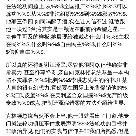
在法轮功问题上,从%%$全国推广%%$到%%$可以
炼功%%$,从%%$非法组织%%$到%%$邪教%%$,
他颠三倒四,如同喝醉了酒,实在让人信不过,谁敢跟
他一块过?台湾其实是一颗近在眼前的希望之星,一
块伸手可及的样板,她展现给独裁者什么叫%%$主权
在民%%$,什么叫%%$自由民主%%$,什么叫%%
$信仰自由%%$.
所以真的还得谢谢江泽民,尽管他很阿Q,但他确实非
常卖力,甚至纾尊降贵,亲自向克林顿总统恭呈一本构
陷不实罪名,%%$批判%%$李洪志先生的的书.江某
人真的很有幻想力,竟然要在国际上兜售促销他的%
%$江氏皮蛋%%$,在美利坚合众国搅%%$无产阶级
专政%%$试点,把制造冤假错案的方法介绍给世界.
克林顿总统当然不会上当,他一眼就看出了门道,他专
门就法轮功镇压事件发表声明:$$%法轮功的目标并
非政治异见,他们的实践与信仰并非我们所熟悉,但是