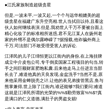
●江氏家族制造超级贪星
但是,一波未平,一波又起,一个个与远华相媲美的超
级贪星在福建广东升空亮相.世人当拭目以待,且看这
伙人如何继续表演.但是,我劝世人千万不要被台面上
精心化妆了的标准相所迷惑,君不见江某人在扬州老
家的外甥不是偶尔露峥嵘了?据报载,他诈骗外商上
千万,司法部门不敢受理受害人的诉讼.
江泽民的儿子江绵恒更以江衙内的身份,在上海挂牌
成立中介皮包公司,专干倒卖国家工程项目的勾当,转
手之间巨额财富肥饱私囊.后来他走马上任进京当部
长去了,难道他真的天良发现,金盆洗手?当然不是,原
来他采用金蝉脱壳之计,让他的表兄弟接管黑店,鱼与
熊掌兼得,世上除了江衙内,谁还能够?我们要问:难道
这就是江泽民所谓的光荣的%%$勤劳致富%%$?真
是满口的仁义道德,满肚子的男盗女娼!