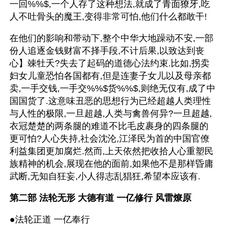
一回%%$,一个人存了这种想法,就成了青面獠牙,吃
人不吐骨头的魔王,变得非常可怕,他们什么都敢干!
在他们的影响和带动下,整个中华大地躁动不安,一部
份人追逐金钱财富不择手段,不计后果,以致达到丧
心】竦牡夭?失去了起码的道德心法约束.比如,拐卖
妇女儿童恐怕各国都有,但是连妻子女儿以及母亲都
卖,一手交钱,一手交%%$货%%$,则绝无仅有,成了中
国国货了.这意味丑恶的思想行为已经超越人类理性
与人性的极限,一旦超越,人类与禽兽何异?一旦超越,
衣冠楚楚的两条腿的难道不比毛皮裹身的四条腿的
更可怕?人心失持,社会沈沦,江泽民为首的中国官僚
利益集团更加腐烂.然而,上天依然把收拾人心重塑民
族精神的机会,展现在他的面前,如果他不是那样昏庸
武断,无知自狂妄,小人得志乱猖狂,希望本应该有.
第二部 法轮无形 大德有道 一亿修行 风雷燎原
●法轮正道 一亿奉行