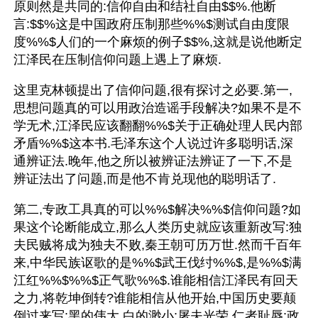
原则然是共同的:信仰自由和结社自由$$%.他断
言:$$%这是中国政府压制那些%%$测试自由度限
度%%$人们的一个麻烦的例子$$%,这就是说他断定
江泽民在压制信仰问题上遇上了麻烦.
这里克林顿提出了信仰问题,很有探讨之必要.第一,
思想问题真的可以用政治造谣手段解决?如果不是不
学无术,江泽民应该翻翻%%$关于正确处理人民内部
矛盾%%$这本书.毛泽东这个人说过许多聪明话,深
通辨证法.晚年,他之所以被辨证法辨证了一下,不是
辨证法出了问题,而是他不肯兑现他的聪明话了.
第二,专政工具真的可以%%$解决%%$信仰问题?如
果这个论断能成立,那么人类历史就应该重新改写:独
夫民贼将成为独夫不败,秦王朝可历万世.然而千百年
来,中华民族讴歌的是%%$武王伐纣%%$,是%%$满
江红%%$%%$正气歌%%$.谁能相信江泽民有回天
之力,将乾坤倒转?谁能相信从他开始,中国历史要颠
倒过来写:黑的伟大,白的渺小;屠夫光荣,仁者耻辱;政