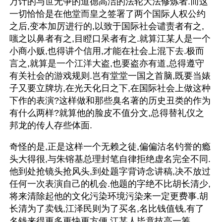
万计的与世无争的道德高洁的法轮大法修炼者.而这
一切恰恰是在他堂而皇之签署了两个国际人权公约
之后,变本加厉进行的,以致于国际社会谴责者有之,
嗤之以鼻者有之,目瞪口呆者有之.就算江某人是一个
小商小贩,也得讲个信用,才能在社会上混下去.极而
言之,就算是一个江洋大盗,也要盗亦有道,总得遵守
有关社会的游戏规则.岂有堂堂一国之首脑,既要当婊
子又要立牌坊,在光天化日之下,在国际社会上做这种
下作的表演?这样做和那些臭名著的历史丑类的作为
有什么两样?就算他的脸皮不值分文,总得替礼仪之
邦龙的传人存些体面.
奇怪的是,正是这样一个无赖之徒,偏偏沽名钓誉的瘾
头大得很,与朱镕基总理封笔自律拒绝虚名完全不同.
他到处抢镜头抢风头,到处题字背诗念讲稿,决不放过
任何一次表演自己的机会.他题的字绝不比胡长清少,
将来清除起他的文化污染环境污染来一定更费事.胡
长清为了卖钱,江泽民则为了买名,名比钱值钱,有了
名钱来得更多更快更方便,江某人毕竟技高一筹.