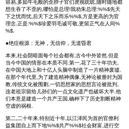
容易,多如牛毛般的歪脖子官们虎视眈眈,随时随地都
想生吞了不歪的,哪怕是总理!我劝朱总理:%%$先天
下之忧而忧,后天下之乐而乐%%$,方是更高的为官
理念.正是:%%$珍爱羽毛诚可敬,更留正气在人间%
%$.
●绝症根源：无神，无信仰，无道昏君
本来,社会阴暗面每个社会都有,古今中外皆然.但是
当今中国的情形在本质不同.第一,花了三十年功夫,
在中国大地上和十亿人头脑中制造了一片精神废墟.
在那个年代里,为了建造精神偶像,无神论被册封为国
教,传统文化被围剿,一切思想家的思想言论被批判,
连老祖宗留给儿孙们的一点文化遗产也破坏大半.他
们本意是建造一个共产王国,确种下了历史割断精神
空虚的祸根.
第二,二十年来,特别近十年,以江泽民为首的官僚利
益集团自上而下地%%$共产%%$社会财富,进行空