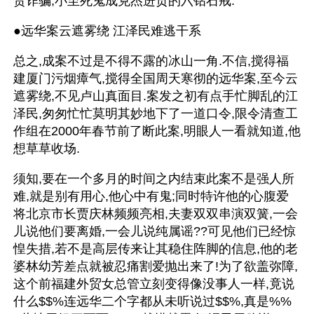
货诈骗,小至死鬼成克杰进贡的六钻石戒.
●远华案云遮雾绕 江泽民难逃干系
总之,成案不过是不得不露的冰山一角.不信,搅得福
建厦门污烟瘴气,搅得全国周天寒彻的远华案,至今云
遮雾绕,不见卢山真面目.案发之初有点手忙脚乱的江
泽民,匆匆忙忙莫明其妙地下了一道口令,限令清查工
作组在2000年春节前了断此案,明眼人一看就知道,他
想草草收场.
须知,要在一个多月的时间之内结束此案不是强人所
难,就是别有用心,他心中有鬼;同时特许他的心腹爱
将北京市长贾庆林频频亮相,夫妻双双串演双簧,一会
儿说他们要离婚,一会儿说纯属谣??可见他们已经惊
惶失措,若不是高层传来让其稳住阵脚的信息,他的老
婆林幼芳差点就被忍痛割爱抛出来了!为了欲盖弥障,
这个前福建外贸女总管立刻变得像没事人一样,竟说
什么$$%连远华二个字都从未听说过$$%,真是%%