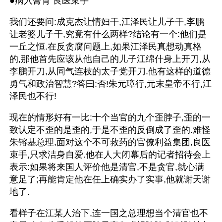
●病入膏肓 良医束手
我们还要问:成克杰让情妇干,江泽民让儿子干,李鹏
让老婆儿子干,究竟有什么两样?结论有一个:他们是
一丘之恒.在反贪腐问题上,如果江泽民真想动真格
的,那他首先应该从他自己的儿子江绵什身上开刀,从
李鹏开刀,从同气连枝的太子党开刀.他有这样的道德
勇气和政治智慧?答曰:否!朱元璋行,元末皇帝不行,江
泽民也不行!
现在的情形好有一比:十个当官的九个歪脖子,歪的一
致认定不歪的是歪的,于是不歪的反倒成了歪的.难怪
朱镕基总理,面对这个不可救药的官僚利益集团,良医
束手,只求洁身自爱.他在人大闭幕后的记者招待会上
表示:如果将来国人评价他是清官,不是贪官,就心满
意足了;再能肯定他在任上确实办了实事,他就谢天谢
地了.
看样子在江某人治下,连一国之总理想当个清官也不