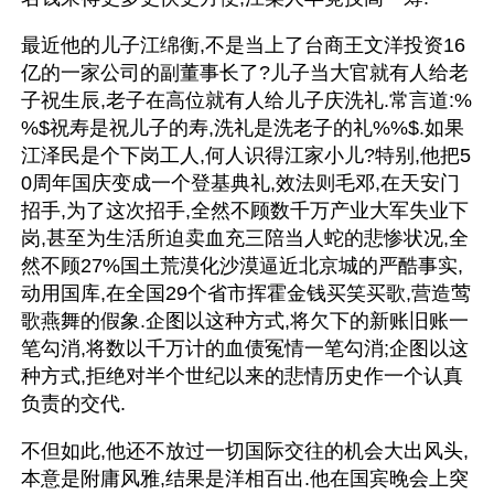
最近他的儿子江绵衡,不是当上了台商王文洋投资16
亿的一家公司的副董事长了?儿子当大官就有人给老
子祝生辰,老子在高位就有人给儿子庆洗礼.常言道:%
%$祝寿是祝儿子的寿,洗礼是洗老子的礼%%$.如果
江泽民是个下岗工人,何人识得江家小儿?特别,他把5
0周年国庆变成一个登基典礼,效法则毛邓,在天安门
招手,为了这次招手,全然不顾数千万产业大军失业下
岗,甚至为生活所迫卖血充三陪当人蛇的悲惨状况,全
然不顾27%国土荒漠化沙漠逼近北京城的严酷事实,
动用国库,在全国29个省市挥霍金钱买笑买歌,营造莺
歌燕舞的假象.企图以这种方式,将欠下的新账旧账一
笔勾消,将数以千万计的血债冤情一笔勾消;企图以这
种方式,拒绝对半个世纪以来的悲情历史作一个认真
负责的交代.
不但如此,他还不放过一切国际交往的机会大出风头,
本意是附庸风雅,结果是洋相百出.他在国宾晚会上突