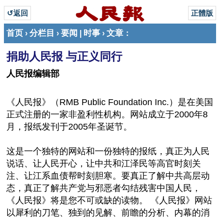
↺返回
正體版
首页
分栏目
要闻
时事
文章
›
›
|
›
：
捐助人民报 与正义同行
人民报编辑部
《人民报》（RMB Public Foundation Inc.）是在美国
正式注册的一家非盈利性机构。网站成立于2000年8
月，报纸发刊于2005年圣诞节。
这是一个独特的网站和一份独特的报纸，真正为人民
说话、让人民开心，让中共和江泽民等高官时刻关
注、让江系血债帮时刻胆寒。要真正了解中共高层动
态，真正了解共产党与邪恶者勾结残害中国人民，
《人民报》将是您不可或缺的读物。 《人民报》网站
以犀利的刀笔、独到的见解、前瞻的分析、内幕的消